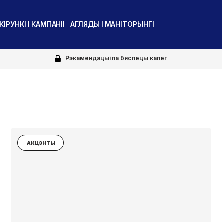
КІРУНКІ І КАМПАНІІ
АГЛЯДЫ І МАНІТОРЫНГІ
Рэкамендацыі па бяспецы калег
АКЦЭНТЫ