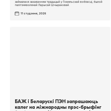
займалася захаваннем традыцый у Гомельскай вобласці, былой
палітзняволенай Ларысай Шчыраковай.
11 студзеня, 2026
БАЖ і Беларускі ПЭН запрашаюць
калег на міжнародны прэс-брыфінг