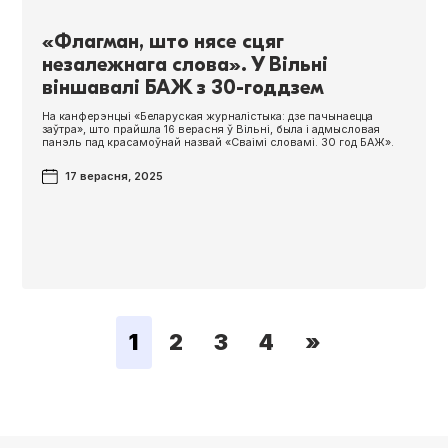
«Флагман, што нясе сцяг
незалежнага слова». У Вільні
віншавалі БАЖ з 30-годдзем
На канферэнцыі «Беларуская журналістыка: дзе пачынаецца
заўтра», што прайшла 16 верасня ў Вільні, была і адмысловая
панэль пад красамоўнай назвай «Сваімі словамі. 30 год БАЖ».
17 верасня, 2025
1
2
3
4
»