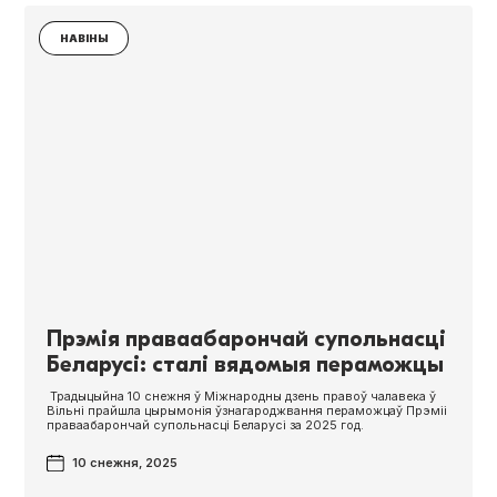
НАВІНЫ
Прэмія праваабарончай супольнасці
Беларусі: сталі вядомыя пераможцы
Традыцыйна 10 снежня ў Міжнародны дзень правоў чалавека ў
Вільні прайшла цырымонія ўзнагароджвання пераможцаў Прэміі
праваабарончай супольнасці Беларусі за 2025 год.
10 снежня, 2025