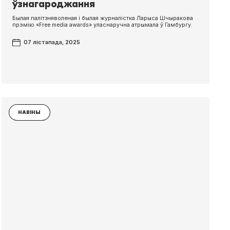
ўзнагароджання
Былая палітзняволеная і былая журналістка Ларыса Шчыракова
прэмію «Free media awards» уласнаручна атрымала ў Гамбургу.
07 лістапада, 2025
НАВІНЫ