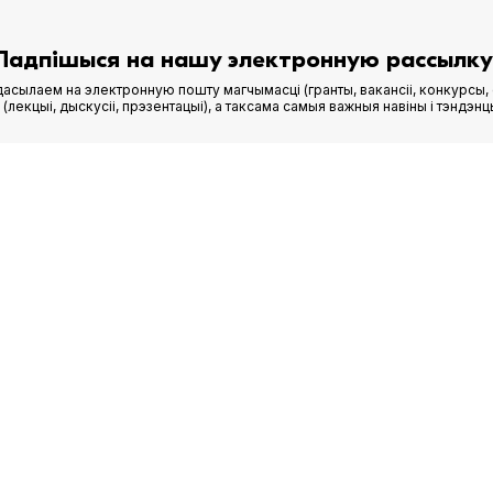
Падпішыся на нашу электронную рассылку
асылаем на электронную пошту магчымасці (гранты, вакансіі, конкурсы, 
лекцыі, дыскусіі, прэзентацыі), а таксама самыя важныя навіны і тэндэнц