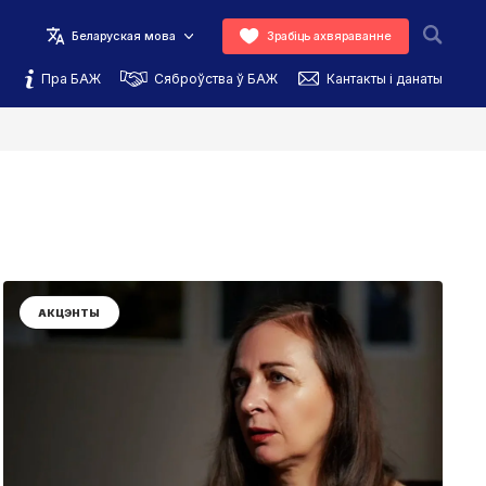
Беларуская мова
Зрабіць ахвяраванне
Пра БАЖ
Сяброўства ў БАЖ
Кантакты і данаты
АКЦЭНТЫ