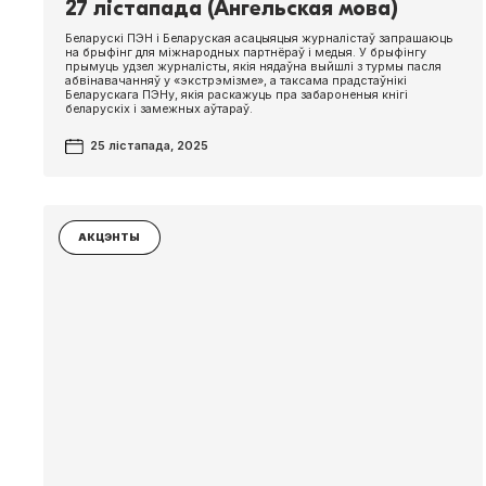
27 лістапада (Ангельская мова)
Беларускі ПЭН і Беларуская асацыяцыя журналістаў запрашаюць
на брыфінг для міжнародных партнёраў і медыя. У брыфінгу
прымуць удзел журналісты, якія нядаўна выйшлі з турмы пасля
абвінавачанняў у «экстрэмізме», а таксама прадстаўнікі
Беларускага ПЭНу, якія раскажуць пра забароненыя кнігі
беларускіх і замежных аўтараў.
25 лістапада, 2025
АКЦЭНТЫ