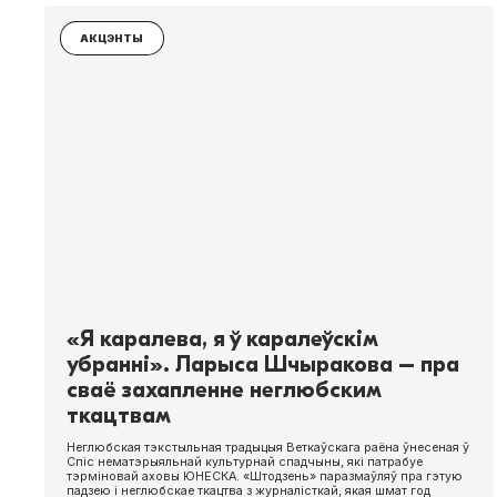
АКЦЭНТЫ
«Я каралева, я ў каралеўскім
убранні». Ларыса Шчыракова – пра
сваё захапленне неглюбским
ткацтвам
Неглюбская тэкстыльная традыцыя Веткаўскага раёна ўнесеная ў
Спіс нематэрыяльнай культурнай спадчыны, які патрабуе
тэрміновай аховы ЮНЕСКА. «Штодзень» паразмаўляў пра гэтую
падзею і неглюбскае ткацтва з журналісткай, якая шмат год