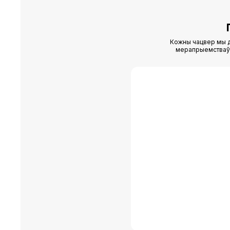
Кожны чацвер мы д
мерапрыемстваў (