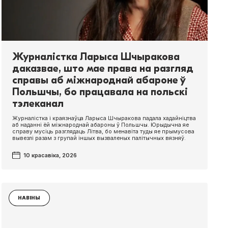
Журналістка Ларыса Шчыракова
даказвае, што мае права на разгляд
справы аб міжнароднай абароне ў
Польшчы, бо працавала на польскі
тэлеканал
Журналістка і краязнаўца Ларыса Шчыракова падала хадайніцтва
аб наданні ёй міжнароднай абароны ў Польшчы. Юрыдычна яе
справу мусіць разглядаць Літва, бо менавіта туды яе прымусова
вывезлі разам з групай іншых вызваленых палітычных вязняў.
10 красавіка, 2026
НАВІНЫ