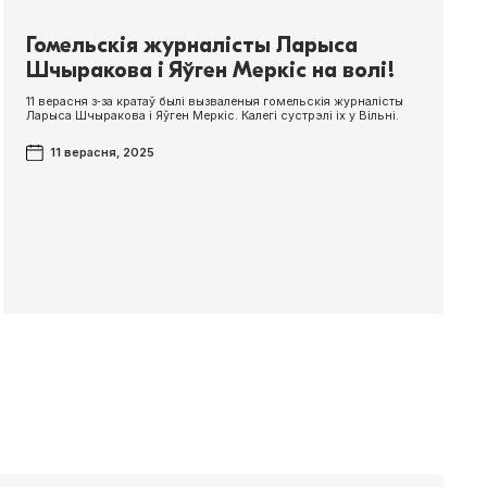
Гомельскія журналісты Ларыса
Шчыракова і Яўген Меркіс на волі!
11 верасня з‑за кратаў былі вызваленыя гомельскія журналісты
Ларыса Шчыракова і Яўген Меркіс. Калегі сустрэлі іх у Вільні.
11 верасня, 2025