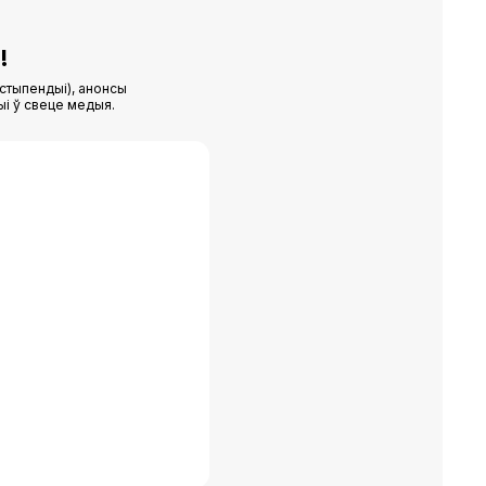
!
стыпендыі), анонсы
ыі ў свеце медыя.