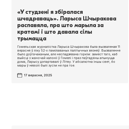
«У студзені я збіралася
шчадраваць». Ларыса Шчыракова
распавяла, пра што марыла за
кратамі і што давала сілы
трымацца
Гомельская журналістка Ларыса Шчыракова была вызваленая 11
верасня ў ліку 52‑х памілаваных палітычных вязняў. Вызваленне
было доўгачаканым, але неспадзявана горкім: замест таго, каб
выйсці з жаночай калоніі ў Гомелі і праз паўгадзіны апынуцца
дома, Ларысу дэпартавалі ў Літву. У абсалютна іншы свет, бо
мары ў няволі былі зусім не пра тое.
17 верасня, 2025