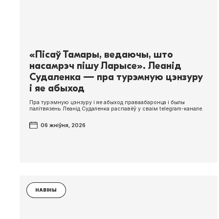
«Пісаў Тамары, ведаючы, што
насамрэч пішу Ларысе». Леанід
Судаленка — пра турэмную цэнзуру
і яе абыход
Пра турэмную цэнзуру і яе абыход праваабаронца і былы
палітвязень Леанід Судаленка распавёў у сваім telegram-канале.
06 жніўня, 2026
НАВІНЫ