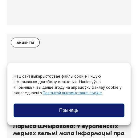
АКЦЭНТЫ
Наш сайт выкарыстоўвае файлы cookie і іншую
інфармацыю для збору статыстыкі. Націснуўшы
«Прыняць», вы даяце згоду на апрацоўку файлаў cookie у
адпаведнасці з
Палітыкай выкарыстання cookie
.
Прыняць
Ларыса Шчыракова: У еўрапейскіх
медыях вельмі мала інфармацыі пра