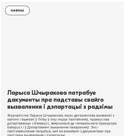
НАВІНЫ
Ларыса Шчыракова патрабуе
дакументы пра падставы свайго
вызвалення і дэпартацыі з радзімы
Журналістка Ларыса Шчыракова, якую датэрмінова вызвалілі з
калоніі і вывезлі ў Літву ў ліку іншых палітвязняў, прымусова
дэпартаваных з Беларусі, звярнулася да генеральнага пракурора
Беларусі і ў Дэпартамент выканання пакаранняў. Экс-
палітзняволеная патрабуе, каб яе азнаёмілі з дакументамі пра
падставы вызвалення і дэпартацыі.