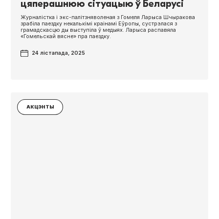
цяперашнюю сітуацыю ў Беларусі
Журналістка і экс-палітзняволеная з Гомеля Ларыса Шчыракова
зрабіла паездку некалькімі краінамі Еўропы, сустрэлася з
грамадскасцю ды выступіла ў медыях. Ларыса распавяла
«Гомельскай вясне» пра паездку.
24 лістапада, 2025
АКЦЭНТЫ