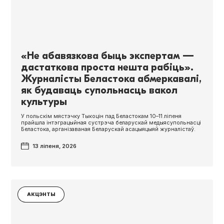
«Не абавязкова быць экспертам —
дастаткова проста нешта рабіць».
Журналісты Беластока абмеркавалі,
як будаваць супольнасць вакол
культуры
У польскім мястэчку Тыкоцін пад Беластокам 10–11 ліпеня
прайшла інтэграцыйная сустрэча беларускай медыясупольнасці
Беластока, арганізаваная Беларускай асацыяцыяй журналістаў.
13 ліпеня, 2026
АКЦЭНТЫ