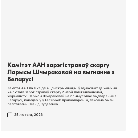
Камітэт ААН зарэгістраваў скаргу
Ларысы Шчыраковай на выгнанне з
Беларусі
Камітэт ААН па ліквідацыі дыскрымінацыі ў адносінах да жанчын
24 лютага зарэгістраваў скаргу былой палітзняволенай,
журналісткі Ларысы Шчараковай на прымусовае выдварэнне з
Беларусі, паведаміў у Face­book праваабаронца, таксама былы
палітвязень Леанід Судаленка.
25 лютага, 2026