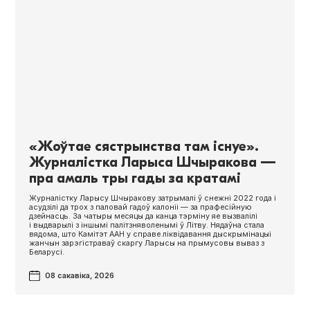
«Жоўтае сястрынства там існуе».
Журналістка Ларыса Шчыракова —
пра амаль тры гады за кратамі
Журналістку Ларысу Шчыракову затрымалі ў снежні 2022 года і
асудзілі да трох з паловай гадоў калоніі — за прафесійную
дзейнасць. За чатыры месяцы да канца тэрміну яе вызвалілі
і выдварылі з іншымі палітзняволенымі ў Літву. Нядаўна стала
вядома, што Камітэт ААН у справе ліквідавання дыскрымінацыі
жанчын зарэгістраваў скаргу Ларысы на прымусовы вываз з
Беларусі.
08 сакавіка, 2026