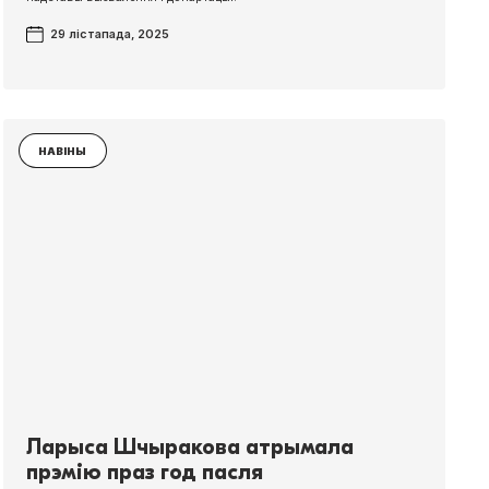
29 лістапада, 2025
НАВІНЫ
Ларыса Шчыракова атрымала
прэмію праз год пасля