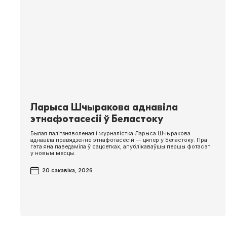
Ларыса Шчыракова аднавіла
этнафотасесіі ў Беластоку
Былая палітзняволеная і журналістка Ларыса Шчыракова
аднавіла правядзенне этнафотасесій — цяпер у Беластоку. Пра
гэта яна паведаміла ў сацсетках, апублікаваўшы першы фотасэт
у новым месцы.
20 сакавіка, 2026