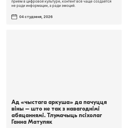
приём в цифровой культуре, контент всё чаще создаётся
не ради информации, а ради эмоций.
04 студзеня, 2026
Ад «чыстага аркуша» да пачуцця
віны – што не так з навагоднімі
абяцаннямі. Тлумачыць псіхолаг
Ганна Матуляк