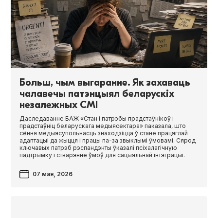
Больш, чым выгаранне. Як захаваць
чалавечы патэнцыял беларускіх
незалежных СМІ
Даследаванне БАЖ «Стан і патрэбы прадстаўнікоў і
прадстаўніц беларускага медыясектара» паказала, што
сёння медыясупольнасць знаходзіцца ў стане працяглай
адаптацыі да жыцця і працы па-за звыклымі ўмовамі. Сярод
ключавых патрэб рэспандэнты ўказалі псіхалагічную
падтрымку і стварэнне ўмоў для сацыяльнай інтэграцыі.
07 мая, 2026