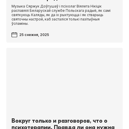
Музыка Сяржук Доўгушаў і псіхолаг Віялета Нікіцік
распавялі Беларускай службе Польскага радыё, як самі
святкуюць Каляды, як да іх рыхтуюцца і як стварыць
святочны настрой, каб засталіся толькі пазітыўныя
ўспаміны.
25 снежня, 2025
Вокруг только и разговоров, что о
психотерапии. Правда ли она нужна