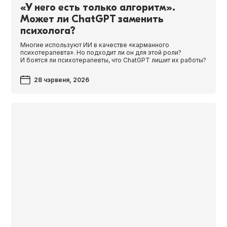
«У него есть только алгоритм».
Может ли ChatGPT заменить
психолога?
Многие используют ИИ в качестве «карманного
психотерапевта». Но подходит ли он для этой роли?
И боятся ли психотерапевты, что Chat­G­PT лишит их работы?
28 чэрвеня, 2026