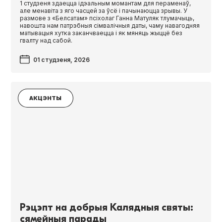
1 студзеня здаецца ідэальным момантам для пераменаў,
але менавіта з яго часцей за ўсё і пачынаюцца зрывы. У
размове з «Белсатам» псіхолаг Ганна Матуляк тлумачыць,
навошта нам патрэбныя сімвалічныя даты, чаму навагодняя
матывацыя хутка заканчваецца і як мяняць жыццё без
гвалту над сабой.
01 студзеня, 2026
АКЦЭНТЫ
Рэцэпт на добрыя Калядныя святы:
сямейныя парады