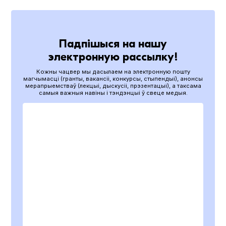
Падпішыся на нашу
электронную рассылку!
Кожны чацвер мы дасылаем на электронную пошту
магчымасці (гранты, вакансіі, конкурсы, стыпендыі), анонсы
мерапрыемстваў (лекцыі, дыскусіі, прэзентацыі), а таксама
самыя важныя навіны і тэндэнцыі ў свеце медыя.