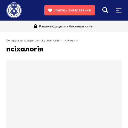
Зрабіць ахвяраванне
Рэкамендацыі па бяспецы калег
Беларуская асацыяцыя журналістаў
>
псіхалогія
псіхалогія