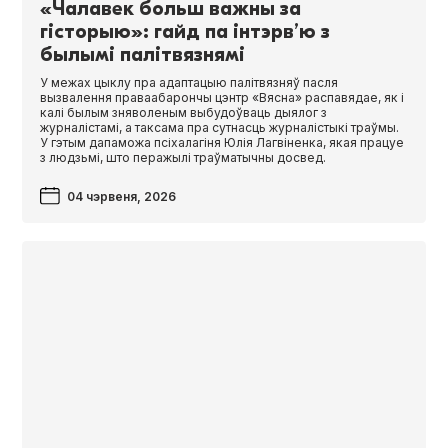
«Чалавек больш важны за
гісторыю»: гайд па інтэрв’ю з
былымі палітвязнямі
У межах цыклу пра адаптацыю палітвязняў пасля
вызвалення праваабарончы цэнтр «Вясна» распавядае, як і
калі былым зняволеным выбудоўваць дыялог з
журналістамі, а таксама пра сутнасць журналістыкі траўмы.
У гэтым дапаможа псіхалагіня Юлія Лагвіненка, якая працуе
з людзьмі, што перажылі траўматычны досвед.
04 чэрвеня, 2026