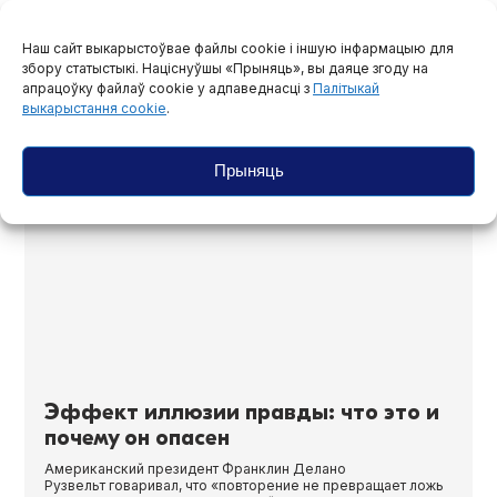
и насилия, в интервью «Салідарнасці» рассказала, что
испытывают политические узники после освобождения. И
об ответственности общества.
Наш сайт выкарыстоўвае файлы cookie і іншую інфармацыю для
збору статыстыкі. Націснуўшы «Прыняць», вы даяце згоду на
16 студзеня, 2026
апрацоўку файлаў cookie у адпаведнасці з
Палітыкай
выкарыстання cookie
.
Прыняць
Эффект иллюзии правды: что это и
почему он опасен
Американский президент Франклин Делано
Рузвельт говаривал, что «повторение не превращает ложь