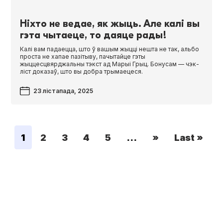
Ніхто не ведае, як жыць. Але калі вы
гэта чытаеце, то даяце рады!
Калі вам падаецца, што ў вашым жыцці нешта не так, альбо
проста не хапае пазітыву, пачытайце гэты
жыццесцвярджальны тэкст ад Марыі Грыц. Бонусам — чэк-
ліст доказаў, што вы добра трымаецеся.
23 лістапада, 2025
1
2
3
4
5
...
»
Last »