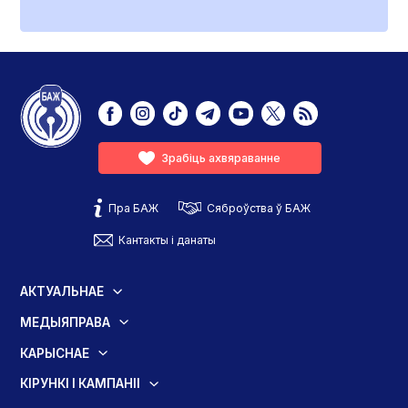
Зрабіць ахвяраванне
Пра БАЖ
Сяброўства ў БАЖ
Кантакты і данаты
АКТУАЛЬНАЕ
МЕДЫЯПРАВА
КАРЫСНАЕ
КІРУНКІ І КАМПАНІІ