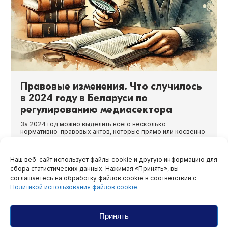
Правовые изменения. Что случилось
в 2024 году в Беларуси по
регулированию медиасектора
За 2024 год можно выделить всего несколько
нормативно-правовых актов, которые прямо или косвенно
касаются права на выражение мнения и представляют
какой-либо интерес для медиасектора.
Наш веб-сайт использует файлы cookie и другую информацию для
08.01.2025
сбора статистических данных. Нажимая «Принять», вы
соглашаетесь на обработку файлов cookie в соответствии с
Политикой использования файлов cookie
.
Принять