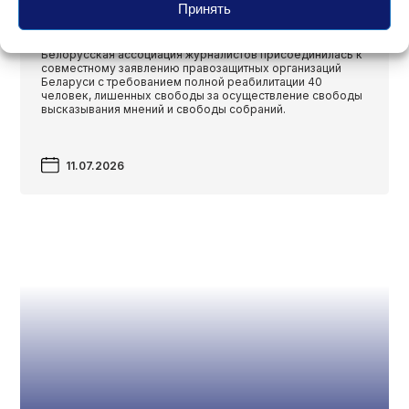
реабилитации 40 бывших
Принять
политических заключённых
Белорусская ассоциация журналистов присоединилась к
совместному заявлению правозащитных организаций
Беларуси с требованием полной реабилитации 40
человек, лишенных свободы за осуществление свободы
высказывания мнений и свободы собраний.
11.07.2026