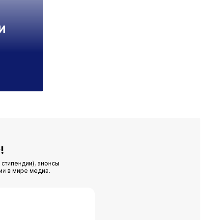
И
–
!
 стипендии), анонсы
ии в мире медиа.