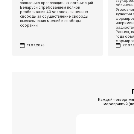
звукореж
заявлению правозащитных организаций
обвиненно
Беларуси с требованием полной
Уголовно
реабилитации 40 человек, лишенных
«участии 
свободы за осуществление свободы
формиров
высказывания мнений и свободы
инкримин
собраний.
радиоста
Рацыя», к
года объ
формиров
11.07.2026
22.07.
Каждый четверг мы 
мероприятий (ле