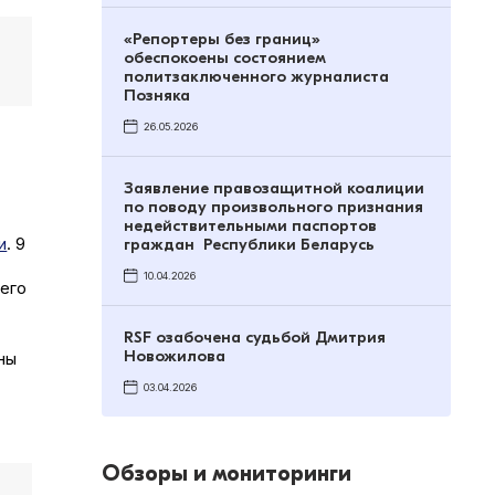
«Репортеры без границ»
обеспокоены состоянием
политзаключенного журналиста
Позняка
26.05.2026
Заявление правозащитной коалиции
по поводу произвольного признания
недействительными паспортов
и
. 9
граждан Республики Беларусь
10.04.2026
щего
RSF озабочена судьбой Дмитрия
Новожилова
ны
03.04.2026
Обзоры и мониторинги