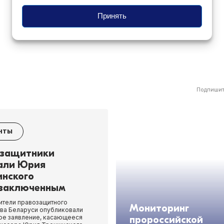
Принять
Подпишит
НТЫ
защитники
али Юрия
нского
заключенным
ители правозащитного
Мониторинг
ва Беларуси опубликовали
ое заявление, касающееся
пророссийской