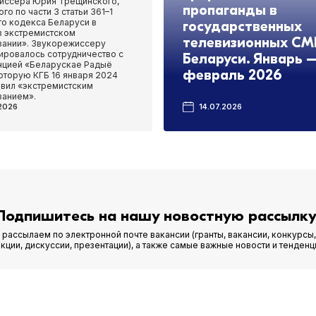
иссера Юрия Трещинского,
пропаганды в
го по части 3 статьи 361–1
го кодекса Беларуси в
государственных
в экстремистском
телевизионных СМ
ании». Звукорежиссеру
ировалось сотрудничество с
Беларуси. Январь 
нцией «Беларускае Радыё
февраль 2026
оторую КГБ 16 января 2024
явил «экстремистским
анием».
2026
14.07.2026
Подпишитесь на нашу новостную рассылку
рассылаем по электронной почте вакансии (гранты, вакансии, конкурсы,
кции, дискуссии, презентации), а также самые важные новости и тенденц