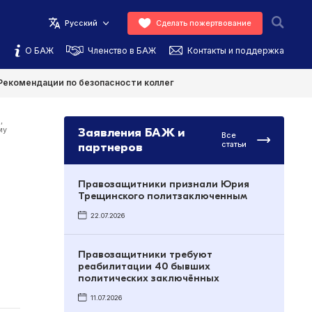
Русский
Сделать пожертвование
О БАЖ
Членство в БАЖ
Контакты и поддержка
Рекомендации по безопасности коллег
о
,
му
Заявления БАЖ и
Все
партнеров
статьи
Правозащитники признали Юрия
Трещинского политзаключенным
22.07.2026
Правозащитники требуют
реабилитации 40 бывших
политических заключённых
11.07.2026