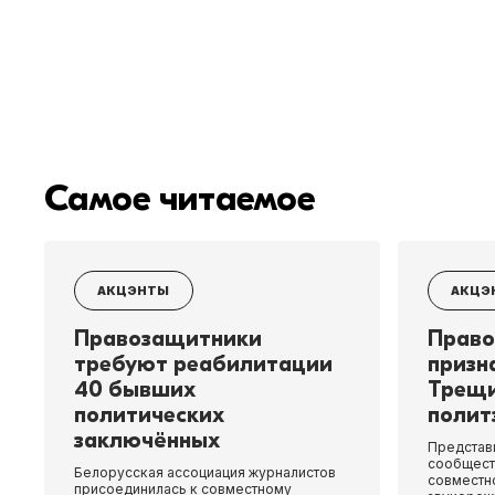
Самое читаемое
АКЦЭНТЫ
АКЦЭ
Правозащитники
Право
требуют реабилитации
призн
40 бывших
Трещи
политических
полит
заключённых
Представ
сообщест
Белорусская ассоциация журналистов
совместн
присоединилась к совместному