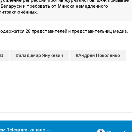
усиление репрессий против журналистов. БАЖ призывает
Беларуси и требовать от Минска немедленного
олитзаключённых.
содержатся 28 представителей и представительниц медиа.
st
#Владимир Янукевич
#Андрей Поколенко
ем Telegram-канале —