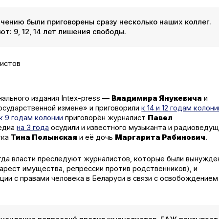
чению были приговорены сразу несколько наших коллег.
: 9, 12, 14 лет лишения свободы.
ального издания Intex-press —
Владимира Янукевича
и
осударственной измене» и приговорили
к 14 и 12 годам колони
к 9 годам колонии
приговорён журналист
Павел
медиа
на 3 года
осудили и известного музыканта и радиоведу
тка
Тина Полынская
и её дочь
Маргарита Рабинович
.
огда власти преследуют журналистов, которые были вынужде
 арест имущества, репрессии против родственников), и
ии с правами человека в Беларуси в связи с освобождением