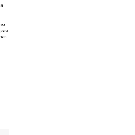
ил
вом
цкая
раз