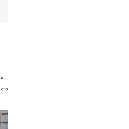
ки
 его