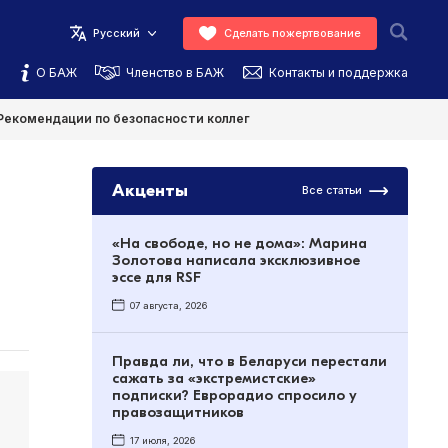
Русский
Сделать пожертвование
О БАЖ
Членство в БАЖ
Контакты и поддержка
Рекомендации по безопасности коллег
Акценты
Все статьи
«На свободе, но не дома»: Марина
Золотова написала эксклюзивное
эссе для RSF
07 августа, 2026
Правда ли, что в Беларуси перестали
сажать за «экстремистские»
подписки? Еврорадио спросило у
правозащитников
17 июля, 2026