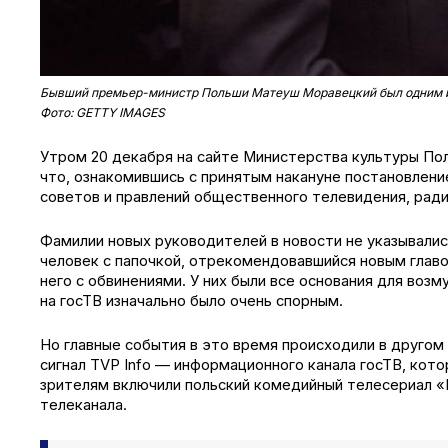
Бывший премьер-министр Польши Матеуш Моравецкий был одним из
Фото: GETTY IMAGES
Утром 20 декабря на сайте Министерства культуры По
что, ознакомившись с принятым накануне постановлен
советов и правлений общественного телевидения, ради
Фамилии новых руководителей в новости не указывалис
человек с папочкой, отрекомендовавшийся новым глав
него с обвинениями. У них были все основания для воз
на госТВ изначально было очень спорным.
Но главные события в это время происходили в другом 
сигнал TVP Info — информационного канала госТВ, кот
зрителям включили польский комедийный телесериал «
телеканала.