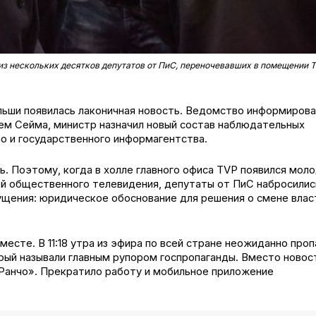
 нескольких десятков депутатов от ПиС, переночевавших в помещении T
льши появилась лаконичная новость. Ведомство информирова
ием Сейма, министр назначил новый состав наблюдательных
о и государственного информагентства.
ь. Поэтому, когда в холле главного офиса TVP появился мол
ой общественного телевидения, депутаты от ПиС набросилис
мущения: юридическое обоснование для решения о смене влас
месте. В 11:18 утра из эфира по всей стране неожиданно проп
орый называли главным рупором госпропаганды. Вместо новос
Ранчо». Прекратило работу и мобильное приложение