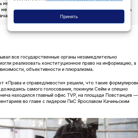
сь немного. Уже на следующий день после утверждения
не включили в пул польской делегации на саммит ЕС. А
ачали стремительно развиваться.
Принять
зывал все государственные органы незамедлительно
могли реализовать конституционное право на информацию, а
висимости, объективности и плюрализма.
т «Права и справедливости» решили, что такие формулиров
е дожидаясь самого голосования, покинули Сейм и спешно
онича находился главный офис TVP, на площади Повстанцев —
ентариев во главе с лидером ПиС Ярославом Качиньским