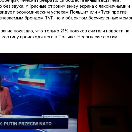
торое фактически превратился общественный вещатель,
 без звука. «Красные строки» внизу экрана с лаконичными и
идует экономическим успехам Польши» или «Туск против
узнаваемым брендом TVP, но и объектом бесчисленных мемо
ание показало, что только 21% поляков считали новости на
картину происходящего в Польше. Несогласие с этим