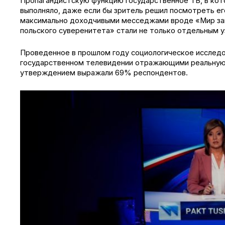
Пропагандистскую функцию государственное ТВ, в ко
выполняло, даже если бы зритель решил посмотреть его
максимально доходчивыми месседжами вроде «Мир зав
польского суверенитета» стали не только отдельным 
Проведенное в прошлом году социологическое исследов
государственном телевидении отражающими реальную 
утверждением выражали 69% респондентов.