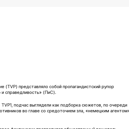
ие (TVP) представляло собой пропагандистский рупор
 и справедливость» (ПиС).
е TVP1, подчас выглядели как подборка сюжетов, по очереди
отивников во главе со средоточием зла, «немецким агентом