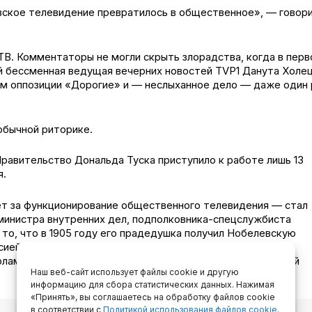
овское телевидение превратилось в общественное», — говор
ТВ. Комментаторы не могли скрыть злорадства, когда в пер
ей бессменная ведущая вечерних новостей TVP1 Данута Холе
м оппозиции «Дорогие» и — неслыханное дело — даже один 
 обычной риторике.
равительство Дональда Туска приступило к работе лишь 13
я.
т за функционирование общественного телевидения — стал
министра внутренних дел, подполковника-спецслужбиста
 то, что в 1905 году его прадедушка получил Нобелевскую
сией Сенкевича станет чистка авгиевых конюшен на TVP.
ламент, а в Министерство культуры придет более близкий
Наш веб-сайт использует файлы cookie и другую
информацию для сбора статистических данных. Нажимая
«Принять», вы соглашаетесь на обработку файлов cookie
в соответствии с
Политикой использования файлов cookie
.