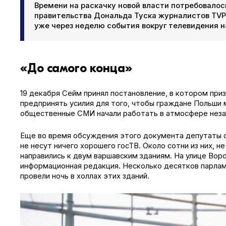
Времени на раскачку новой власти потребовало
правительства Дональда Туска журналистов TVP 
уже через неделю события вокруг телевидения н
«До самого конца»
19 декабря Сейм принял постановление, в котором при
предпринять усилия для того, чтобы граждане Польши 
общественные СМИ начали работать в атмосфере неза
Еще во время обсуждения этого документа депутаты о
не несут ничего хорошего госТВ. Около сотни из них, н
направились к двум варшавским зданиям. На улице Вор
информационная редакция. Несколько десятков парлам
провели ночь в холлах этих зданий.