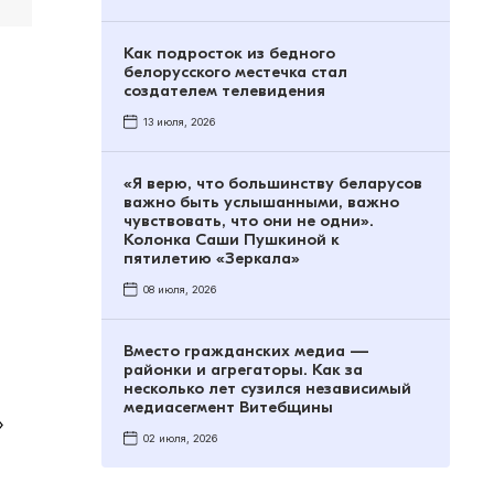
Как подросток из бедного
белорусского местечка стал
создателем телевидения
13 июля, 2026
«Я верю, что большинству беларусов
важно быть услышанными, важно
чувствовать, что они не одни».
Колонка Саши Пушкиной к
пятилетию «Зеркала»
08 июля, 2026
Вместо гражданских медиа —
районки и агрегаторы. Как за
несколько лет сузился независимый
медиасегмент Витебщины
»
02 июля, 2026