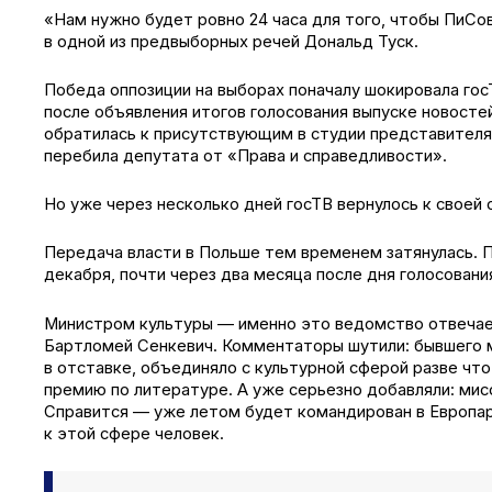
«Нам нужно будет ровно 24 часа для того, чтобы ПиС
в одной из предвыборных речей Дональд Туск.
Победа оппозиции на выборах поначалу шокировала гос
после объявления итогов голосования выпуске новост
обратилась к присутствующим в студии представителя
перебила депутата от «Права и справедливости».
Но уже через несколько дней госТВ вернулось к своей
Передача власти в Польше тем временем затянулась. П
декабря, почти через два месяца после дня голосовани
Министром культуры — именно это ведомство отвечае
Бартломей Сенкевич. Комментаторы шутили: бывшего 
в отставке, объединяло с культурной сферой разве что
премию по литературе. А уже серьезно добавляли: мис
Справится — уже летом будет командирован в Европар
к этой сфере человек.