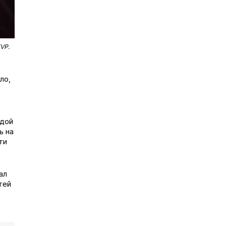
VP.
ло,
одой
ь на
ти
ал
тей