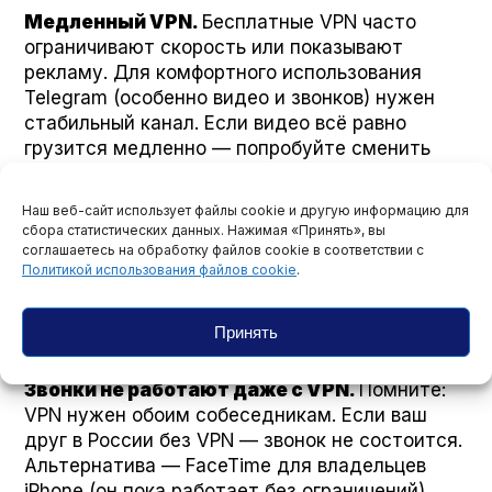
Медленный VPN.
Бесплатные VPN часто
ограничивают скорость или показывают
рекламу. Для комфортного использования
Telegram (особенно видео и звонков) нужен
стабильный канал. Если видео всё равно
грузится медленно — попробуйте сменить
сервер.
Наш веб-сайт использует файлы cookie и другую информацию для
Прокси работает, VPN — нет (или
сбора статистических данных. Нажимая «Принять», вы
наоборот).
ТСПУ блокирует трафик по-
соглашаетесь на обработку файлов cookie в соответствии с
разному у разных провайдеров. Если один
Политикой использования файлов cookie
.
способ не работает — пробуйте другой. У
кого-то прокси идеален, у кого-то спасает
Принять
только VPN.
Звонки не работают даже с VPN.
Помните:
VPN нужен обоим собеседникам. Если ваш
друг в России без VPN — звонок не состоится.
Альтернатива — Face­Time для владельцев
iPhone (он пока работает без ограничений).