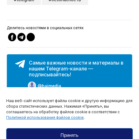
Делитесь новостями в социальных сетях
Самые важные новости и материалы в
нашем Telegram-канале —
подписывайтесь!
@bajmedia
Наш веб-сайт использует файлы cookie и другую информацию для
сбора статистических данных. Нажимая «Принять», вы
Больше статей
соглашаетесь на обработку файлов cookie в соответствии с
Политикой использования файлов cookie
.
Автор документальных фильмов «Белсата»
бежал из Беларуси после обысков
Принять