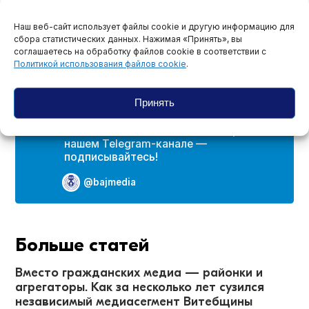
Наш веб-сайт использует файлы cookie и другую информацию для
сбора статистических данных. Нажимая «Принять», вы
соглашаетесь на обработку файлов cookie в соответствии с
Делитесь новостями в социальных сетях
Политикой использования файлов cookie
.
Принять
Самые важные новости и материалы в
нашем Telegram-канале —
подписывайтесь!
@bajmedia
Больше статей
Вместо гражданских медиа — районки и
агрегаторы. Как за несколько лет сузился
независимый медиасегмент Витебщины