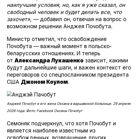
наилучшие условия, но, как я уже сказал, он
свободный человек и будет делать все, что
захочет»
, — добавил он, отвечая на вопрос о
возможном решении Анджея Почобута.
Министр отметил, что освобождение
Почобута — важный момент в польско-
беларусских отношениях. И теперь
от
Александра Лукашенко
зависит, какими
будут дальнейшие шаги, и важен контекст его
переговоров со спецпосланником президента
США
Джоном Коулом
.
Анджей Почобут и его жена Оксана в варшавской больнице. 29 апреля
2026 года. Фото: Face­book Оксаны Почобут
Семоняк подчеркнул, что хотя Почобут и
является наиболее известным из
освобожденных, возвращение других