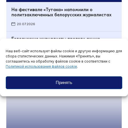
На фестивале «Тутака» напомнили о
политзаключенных белорусских журналистах
20.07.2026
Белорусские журналисты провели акцию
солидарности с политзаключенными
коллегами
Наш веб-сайт использует файлы cookie и другую информацию для
сбора статистических данных. Нажимая «Принять», вы
15.07.2026
соглашаетесь на обработку файлов cookie в соответствии с
Политикой использования файлов cookie
.
Обзоры и мониторинги
Принять