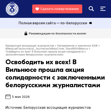
Сделать пожертвование
Полная версия сайта — по-белорусски
Рекомендации по безопасности коллег
Белорусская ассоциация журналистов
>
Направления и кампании БАЖ
>
#BecauseTheJournalist
,
JournalismIsNotaCrime
,
StandWithBelarus
>
Освободить их всех! В Вильнюсе прошла акция солидарности с
заключенными белорусскими журналистами
Освободить их всех! В
Вильнюсе прошла акция
солидарности с заключенными
белорусскими журналистами
5 мая 2026
Источник:
Белорусская ассоциация журналистов