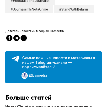
##BecauseTheJournalist
#JournalismIsNotaCrime
#StandWithBelarus
Делитесь новостями в социальных сетях
Самые важные новости и материалы в
нашем Telegram-канале —
подписывайтесь!
@bajmedia
Больше статей
Чаты Claude с личными данными попали в