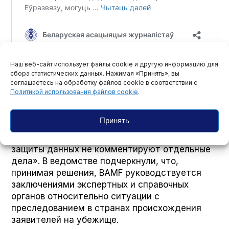
Наш веб-сайт использует файлы cookie и другую информацию для
сбора статистических данных. Нажимая «Принять», вы
Тихановский: опасность в Беларуси
соглашаетесь на обработку файлов cookie в соответствии с
есть и для меня, и для нее
Политикой использования файлов cookie
.
DW обратилась в BAMF с просьбой
Принять
прокомментировать историю Ольги, однако в
ведомстве ответили, что «по соображениям
защиты данных не комментируют отдельные
дела». В ведомстве подчеркнули, что,
принимая решения, BAMF руководствуется
заключениями экспертных и справочных
органов относительно ситуации с
преследованием в странах происхождения
заявителей на убежище.