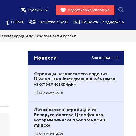
Русский
Сделать пожертвование
О БАЖ
Членство в БАЖ
Контакты и поддержка
Рекомендации по безопасности коллег
Новости
Все статьи
Страницы независимого издания
Hrodna.life в Instagram и X объявили
«экстремистскими»
04 августа, 2026
Литва хочет экстрадиции из
Беларуси блогера Целофанаса,
который занялся пропагандой в
Минске
04 августа, 2026