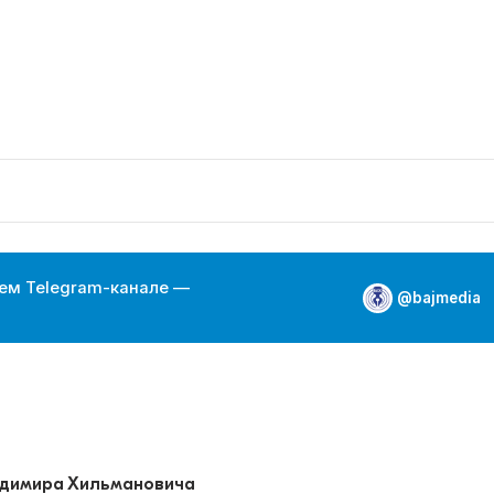
ем Telegram-канале —
@bajmedia
адимира Хильмановича