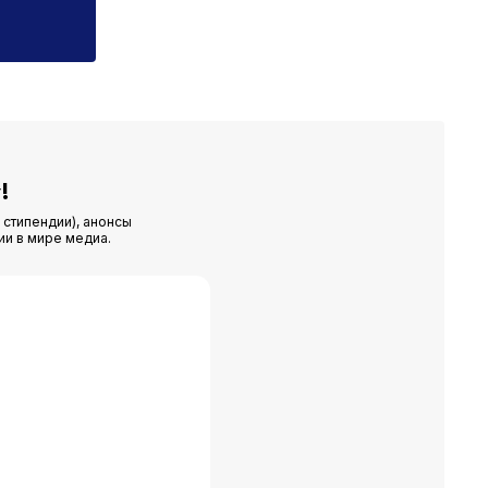
!
 стипендии), анонсы
ии в мире медиа.