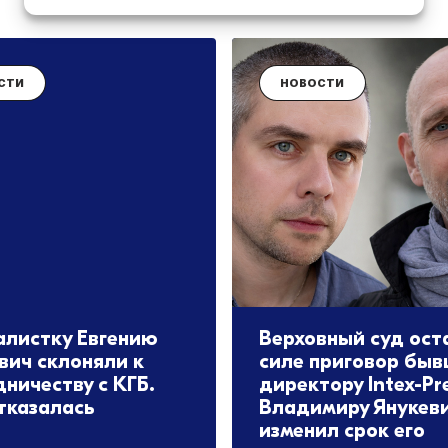
СТИ
НОВОСТИ
листку Евгению
Верховный суд ост
вич склоняли к
силе приговор бы
дничеству с КГБ.
директору Intex-Pr
тказалась
Владимиру Янукеви
изменил срок его