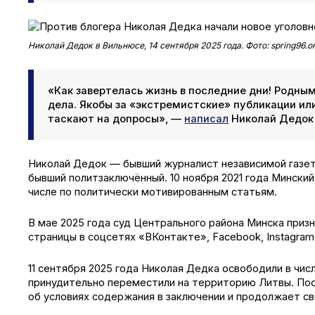
Николай Дедок в Вильнюсе, 14 сентября 2025 года. Фото: spring96.o
«Как завертелась жизнь в последние дни! Родны
дела. Якобы за «экстремистские» публикации ил
таскают на допросы», —
написал
Николай Дедок 
Николай Дедок — бывший журналист независимой газеты
бывший политзаключённый. 10 ноября 2021 года Мински
числе по политически мотивированным статьям.
В мае 2025 года суд Центрального района Минска при
страницы в соцсетях «ВКонтакте», Face­book, Insta­gra
11 сентября 2025 года Николая Дедка освободили в чис
принудительно переместили на территорию Литвы. По
об условиях содержания в заключении и продолжает с