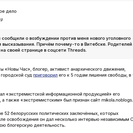
rg
м сообщили о возбуждении против меня нового уголовного
и высказывания. Причём почему-то в Витебске. Родителей
на своей странице в соцсети Threads.
 «Новы Час», блогер, активист анархического движения,
й городской суд
приговорил
его к 5 годам лишения свободы, в
знал «экстремистской информационной продукцией» его
m, а также «экстремистским» был признан сайт mikola.noblogs.
ле 52 белорусских политических заключённых, которых
сле освобождения он дал несколько интервью независимым
вою блогерскую деятельность.