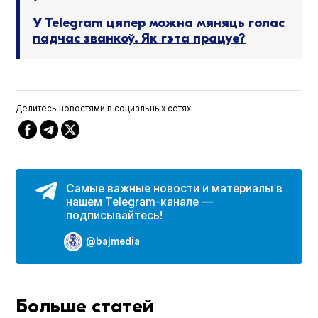
У Telegram цяпер можна мяняць голас
падчас званкоў. Як гэта працуе?
Делитесь новостями в социальных сетях
Самые важные новости и материалы в
нашем Telegram-канале —
подписывайтесь!
@bajmedia
Больше статей