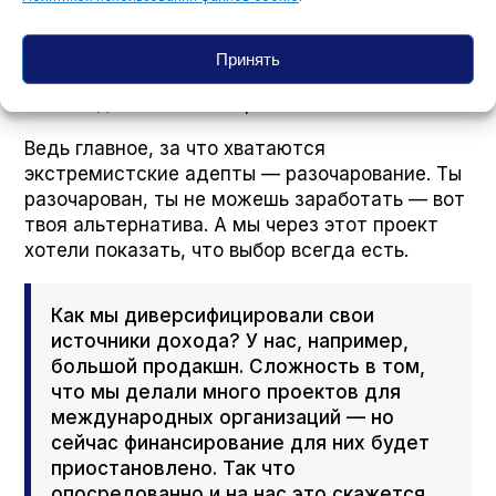
по профилактике экстремизма в молодежной
среде. То есть рассказывали об успешных
молодых людях из сельской местности, из
Принять
глубинки, которые смогли добиться чего-то,
не попадая в сети экстремистов.
Ведь главное, за что хватаются
экстремистские адепты — разочарование. Ты
разочарован, ты не можешь заработать — вот
твоя альтернатива. А мы через этот проект
хотели показать, что выбор всегда есть.
Как мы диверсифицировали свои
источники дохода? У нас, например,
большой продакшн. Сложность в том,
что мы делали много проектов для
международных организаций — но
сейчас финансирование для них будет
приостановлено. Так что
опосредованно и на нас это скажется.