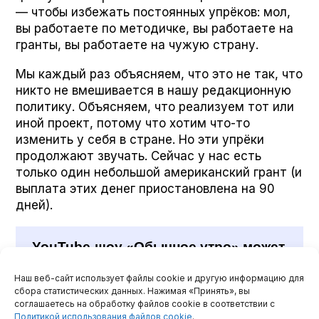
— чтобы избежать постоянных упрёков: мол,
вы работаете по методичке, вы работаете на
гранты, вы работаете на чужую страну.
Мы каждый раз объясняем, что это не так, что
никто не вмешивается в нашу редакционную
политику. Объясняем, что реализуем тот или
иной проект, потому что хотим что-то
изменить у себя в стране. Но эти упрёки
продолжают звучать. Сейчас у нас есть
только один небольшой американский грант (и
выплата этих денег приостановлена на 90
дней).
YouTube-шоу «Обычное утро» может
прекратить вещание
Наш веб-сайт использует файлы cookie и другую информацию для
сбора статистических данных. Нажимая «Принять», вы
Что это за грант? Мы работали над проектом
соглашаетесь на обработку файлов cookie в соответствии с
Политикой использования файлов cookie
.