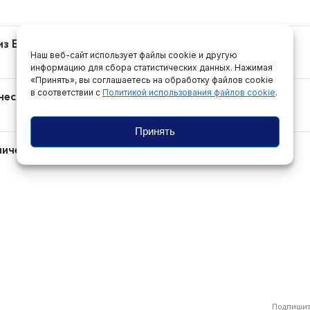
з Беларуси после обысков
Наш веб-сайт использует файлы cookie и другую
информацию для сбора статистических данных. Нажимая
«Принять», вы соглашаетесь на обработку файлов cookie
в соответствии с
Политикой использования файлов cookie
.
если в перечень «экстремистов»
Принять
ичеству с КГБ. Она отказалась
Подпишит