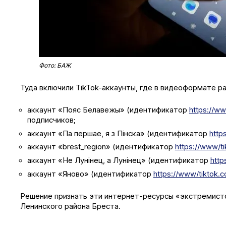
Фото: БАЖ
Туда включили Tik­Tok-аккаунты, где в видеоформате 
аккаунт «Пояс Белавежы» (идентификатор
https://w
подписчиков;
аккаунт «Па першае, я з Пiнска» (идентификатор
http
аккаунт «brest_region» (идентификатор
https://www/t
аккаунт «Не Лунiнец, а Лунiнец» (идентификатор
http
аккаунт «Яново» (идентификатор
https://www/tiktok.
Решение признать эти интернет-ресурсы «экстремистс
Ленинского района Бреста.