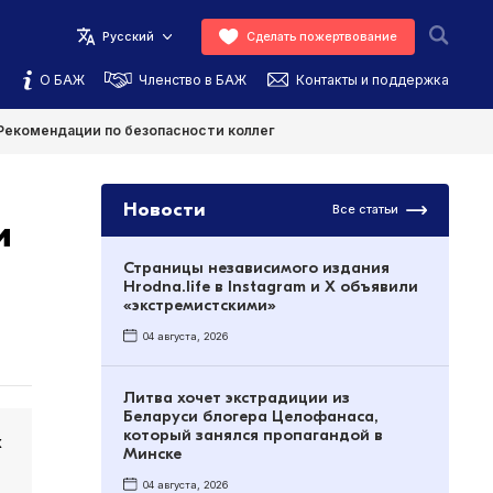
Русский
Сделать пожертвование
О БАЖ
Членство в БАЖ
Контакты и поддержка
Рекомендации по безопасности коллег
Новости
Все статьи
и
Страницы независимого издания
Hrodna.life в Instagram и X объявили
«экстремистскими»
04 августа, 2026
Литва хочет экстрадиции из
Беларуси блогера Целофанаса,
который занялся пропагандой в
х
Минске
04 августа, 2026