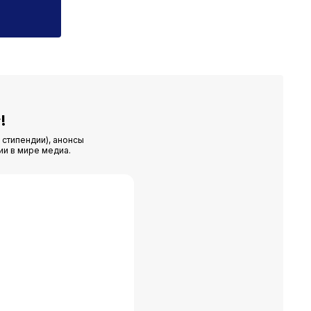
!
 стипендии), анонсы
ии в мире медиа.