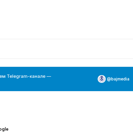
ем Telegram-канале —
@bajmedia
ogle