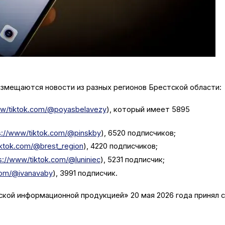
размещаются новости из разных регионов Брестской области:
ww/tiktok.com/@poyasbelavezy
), который имеет 5895
s://www/tiktok.com/@pinskby
), 6520 подписчиков;
iktok.com/@brest_region
), 4220 подписчиков;
s://www/tiktok.com/@luniniec
), 5231 подписчик;
com/@ivanavaby
), 3991 подписчик.
кой информационной продукцией» 20 мая 2026 года принял 