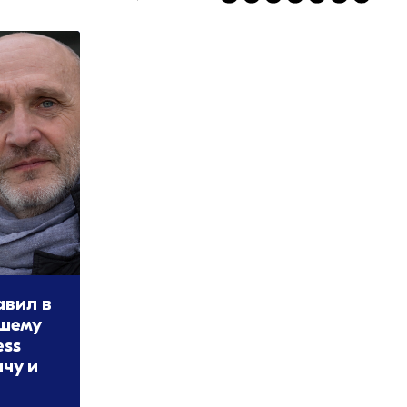
авил в
вшему
ess
чу и