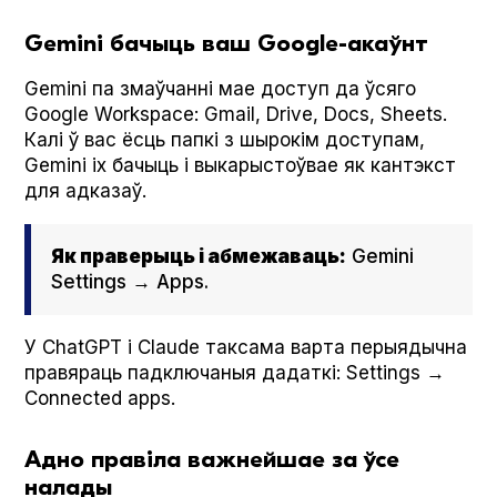
Gemini бачыць ваш Google-акаўнт
Gem­i­ni па змаўчанні мае доступ да ўсяго
Google Work­space: Gmail, Dri­ve, Docs, Sheets.
Калі ў вас ёсць папкі з шырокім доступам,
Gem­i­ni іх бачыць і выкарыстоўвае як кантэкст
для адказаў.
Як праверыць і абмежаваць:
Gem­i­ni
Set­tings → Apps.
У Chat­G­PT і Claude таксама варта перыядычна
правяраць падключаныя дадаткі: Set­tings →
Con­nect­ed apps.
Адно правіла важнейшае за ўсе
налады