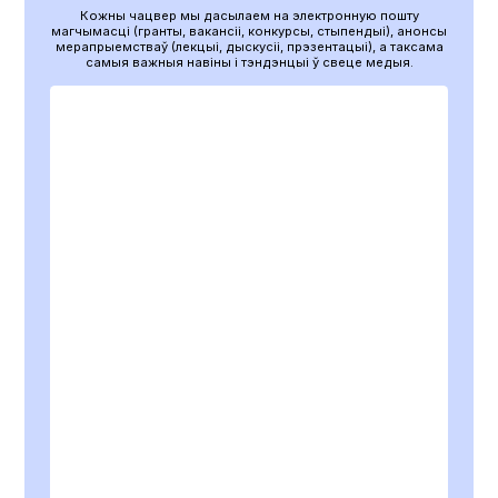
Кожны чацвер мы дасылаем на электронную пошту
магчымасці (гранты, вакансіі, конкурсы, стыпендыі), анонсы
мерапрыемстваў (лекцыі, дыскусіі, прэзентацыі), а таксама
самыя важныя навіны і тэндэнцыі ў свеце медыя.