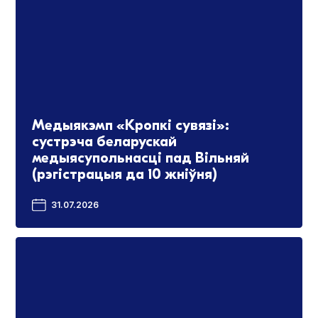
Медыякэмп «Кропкі сувязі»:
сустрэча беларускай
медыясупольнасці пад Вільняй
(рэгістрацыя да 10 жніўня)
31.07.2026