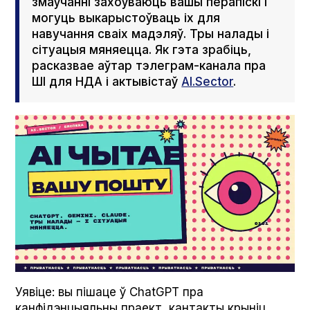
змаўчанні захоўваюць вашы перапіскі і
могуць выкарыстоўваць іх для
навучання сваіх мадэляў. Тры налады і
сітуацыя мяняецца. Як гэта зрабіць,
расказвае аўтар тэлеграм-канала пра
ШІ для НДА і актывістаў
АI.Sector
.
Уявіце: вы пішаце ў Chat­G­PT пра
канфідэнцыяльны праект, кантакты крыніц,