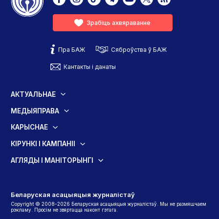
Зрабіць ахвяраванне
Пра БАЖ
Сяброўства ў БАЖ
Кантакты і данаты
АКТУАЛЬНАЕ
МЕДЫЯПРАВА
КАРЫСНАЕ
КІРУНКІ І КАМПАНІІ
АГЛЯДЫ І МАНІТОРЫНГІ
Беларуская асацыяцыя журналістаў
Copyright © 2008-2026 Беларуская асацыяцыя журналістаў. Мы не размяшчаем
рэкламу. Просім не звяртацца наконт гэтага.