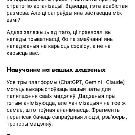
стратэгію арганізацыі. Здаецца, гэта асабістая
размова. Але ці сапраўды яна застаецца між
вамі?
Адказ залежыць ад таго, ці правяралі вы
налады прыватнасці, бо па змаўчанні яны
наладжаныя на карысць сэрвісу, а не на
карысць вас.
Навучанне на вашых дадзеных
Усе тры платформы (Chat­G­PT, Gem­i­ni і Claude)
могуць выкарыстоўваць вашыя чаты для
паляпшэння сваіх мадэляў. Дадзеныя пры
гэтым анімізуюцца, але «анімізацыя» не тое ж
самае, што поўная ананімнасць. Фрагменты
перапісак бачаць сапраўдныя людзі, рэв’юеры,
трэнеры мадэляў.