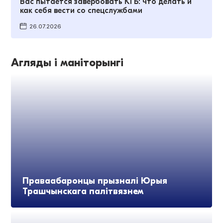
Вас пытается завербовать КГБ: что делать и
как себя вести со спецслужбами
26.07.2026
Агляды і маніторынгі
Праваабаронцы прызналі Юрыя
Трашчынскага палітвязнем