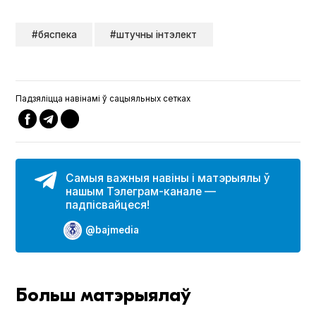
#бяспека
#штучны інтэлект
Падзяліцца навінамі ў сацыяльных сетках
Самыя важныя навіны і матэрыялы ў
нашым Тэлеграм-канале —
падпісвайцеся!
@bajmedia
Больш матэрыялаў