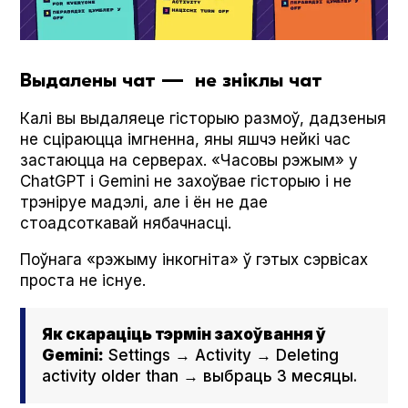
Выдалены чат — не зніклы чат
Калі вы выдаляеце гісторыю размоў, дадзеныя
не сціраюцца імгненна, яны яшчэ нейкі час
застаюцца на серверах. «Часовы рэжым» у
Chat­G­PT і Gem­i­ni не захоўвае гісторыю і не
трэніруе мадэлі, але і ён не дае
стоадсоткавай нябачнасці.
Поўнага «рэжыму інкогніта» ў гэтых сэрвісах
проста не існуе.
Як скараціць тэрмін захоўвання ў
Gem­i­ni:
Set­tings → Activ­i­ty → Delet­ing
activ­i­ty old­er than → выбраць 3 месяцы.