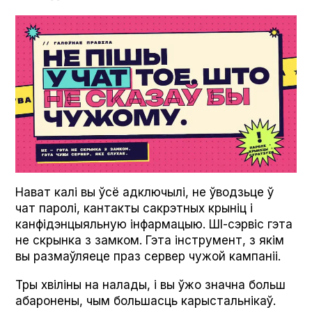
Нават калі вы ўсё адключылі, не ўводзьце ў
чат паролі, кантакты сакрэтных крыніц і
канфідэнцыяльную інфармацыю. ШІ-сэрвіс гэта
не скрынка з замком. Гэта інструмент, з якім
вы размаўляеце праз сервер чужой кампаніі.
Тры хвіліны на налады, і вы ўжо значна больш
абаронены, чым большасць карыстальнікаў.