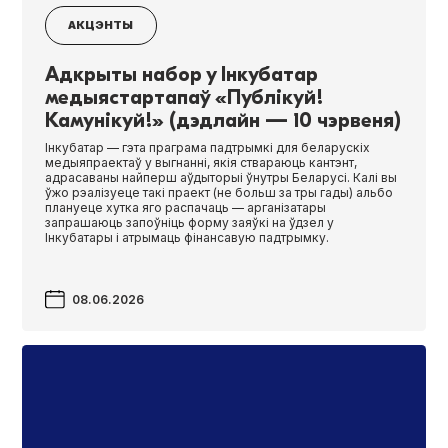
АКЦЭНТЫ
Адкрыты набор у Інкубатар
медыястартапаў «Публікуй!
Камунікуй!» (дэдлайн — 10 чэрвеня)
Інкубатар — гэта праграма падтрымкі для беларускіх
медыяпраектаў у выгнанні, якія ствараюць кантэнт,
адрасаваны найперш аўдыторыі ўнутры Беларусі. Калі вы
ўжо рэалізуеце такі праект (не больш за тры гады) альбо
плануеце хутка яго распачаць — арганізатары
запрашаюць запоўніць форму заяўкі на ўдзел у
Інкубатары і атрымаць фінансавую падтрымку.
08.06.2026