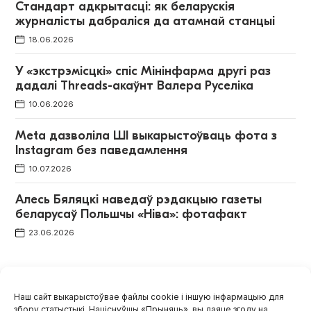
Стандарт адкрытасці: як беларускія
журналісты дабраліся да атамнай станцыі
18.06.2026
У «экстрэмісцкі» спіс Мінінфарма другі раз
дадалі Threads-акаўнт Валера Руселіка
10.06.2026
Meta дазволіла ШІ выкарыстоўваць фота з
Instagram без паведамлення
10.07.2026
Алесь Бяляцкі наведаў рэдакцыю газеты
беларусаў Польшчы «Ніва»: фотафакт
23.06.2026
Майстэрня
Усе матэрыялы
Наш сайт выкарыстоўвае файлы cookie і іншую інфармацыю для
збору статыстыкі. Націснуўшы «Прыняць», вы даяце згоду на