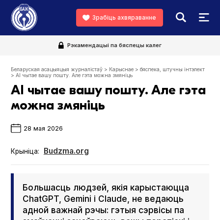
Зрабіць ахвяраванне
Рэкамендацыі па бяспецы калег
Беларуская асацыяцыя журналістаў
>
Карыснае
>
бяспека
,
штучны інтэлект
>
AI чытае вашу пошту. Але гэта можна змяніць
AI чытае вашу пошту. Але гэта
можна змяніць
28 мая 2026
Budzma.org
Крыніца:
Большасць людзей, якія карыстаюцца
Chat­G­PT, Gem­i­ni і Claude, не ведаюць
адной важнай рэчы: гэтыя сэрвісы па