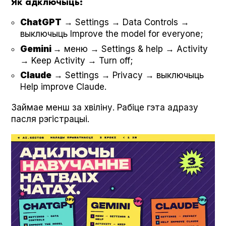
Як адключыць:
Chat­G­PT
→ Set­tings → Data Con­trols →
выключыць Improve the mod­el for every­one;
Gem­i­ni
→ меню → Set­tings & help → Activ­i­ty
→ Keep Activ­i­ty → Turn off;
Claude
→ Set­tings → Pri­va­cy → выключыць
Help improve Claude.
Займае менш за хвіліну. Рабіце гэта адразу
пасля рэгістрацыі.