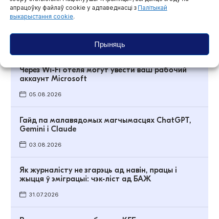
апрацоўку файлаў cookie у адпаведнасці з
Палітыкай
Какие способы выявления ИИ-текста
выкарыстання cookie
.
существуют и где заканчиваются их
возможности?
Прыняць
06.08.2026
Через Wi-Fi отеля могут увести ваш рабочий
аккаунт Microsoft
05.08.2026
Гайд па малавядомых магчымасцях ChatGPT,
Gemini і Claude
03.08.2026
Як журналісту не згарэць ад навін, працы і
жыцця ў эміграцыі: чэк-ліст ад БАЖ
31.07.2026