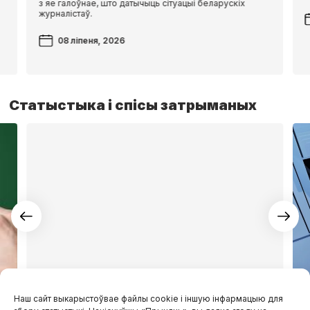
з яе галоўнае, што датычыць сітуацыі беларускіх
журналістаў.
08 ліпеня, 2026
Статыстыка і спісы затрыманых
У спісе «экстрэмісцкіх»
Наш сайт выкарыстоўвае файлы cookie і іншую інфармацыю для