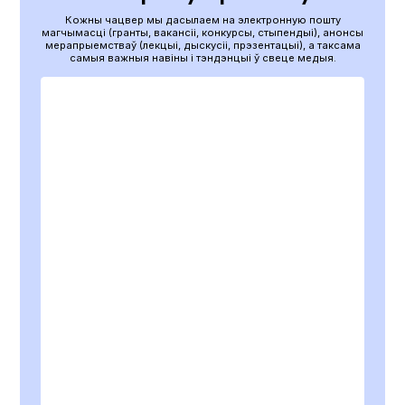
Кожны чацвер мы дасылаем на электронную пошту
магчымасці (гранты, вакансіі, конкурсы, стыпендыі), анонсы
мерапрыемстваў (лекцыі, дыскусіі, прэзентацыі), а таксама
самыя важныя навіны і тэндэнцыі ў свеце медыя.