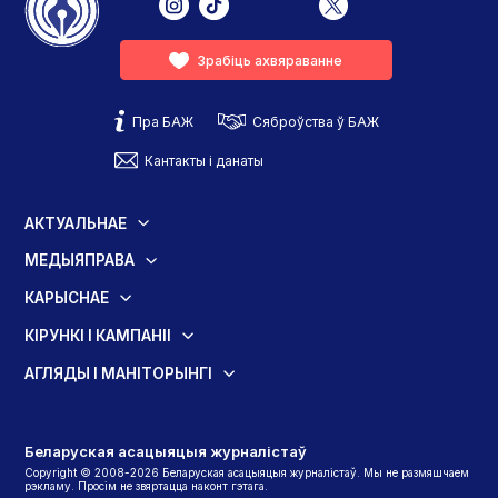
Зрабіць ахвяраванне
Пра БАЖ
Сяброўства ў БАЖ
Кантакты і данаты
АКТУАЛЬНАЕ
МЕДЫЯПРАВА
КАРЫСНАЕ
КІРУНКІ І КАМПАНІІ
АГЛЯДЫ І МАНІТОРЫНГІ
Беларуская асацыяцыя журналістаў
Copyright © 2008-2026 Беларуская асацыяцыя журналістаў. Мы не размяшчаем
рэкламу. Просім не звяртацца наконт гэтага.