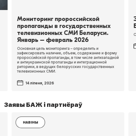
Мониторинг пророссийской
пропаганды в государственных
телевизионных СМИ Беларуси.
С
Январь – февраль 2026
Основная цель мониторинга – определить и
зафиксировать наличие, объем, содержание и форму
пророссийской пропаганды, в том числе антизападной
и антиукраинской пропаганды и интеграционной
риторики, в ведущих белорусских государственных
телевизионных СМИ.
14 ліпеня, 2026
Заявы БАЖ і партнёраў
НАВІНЫ