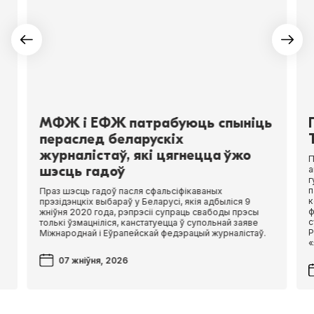
МФЖ і ЕФЖ патрабуюць спыніць
пераслед беларускіх
журналістаў, які цягнецца ўжо
П
шэсць гадоў
а
г
п
Праз шэсць гадоў пасля сфальсіфікаваных
к
прэзідэнцкіх выбараў у Беларусі, якія адбыліся 9
ф
жніўня 2020 года, рэпрэсіі супраць свабоды прэсы
с
толькі ўзмацніліся, канстатуецца ў супольнай заяве
Р
Міжнароднай і Еўрапейскай федэрацый журналістаў.
«
07 жніўня, 2026