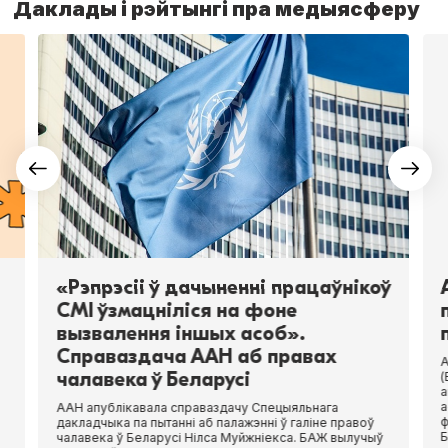
Даклады і рэйтынгі пра медыясферу
«Рэпрэсіі ў дачыненні працаўнікоў
СМІ ўзмацніліся на фоне
вызвалення іншых асоб».
Справаздача ААН аб правах
А
чалавека ў Беларусі
(
а
а
ААН апублікавала справаздачу Спецыяльнага
ф
дакладчыка па пытанні аб палажэнні ў галіне правоў
Б
чалавека ў Беларусі Нілса Муйжніекса. БАЖ вылучыў