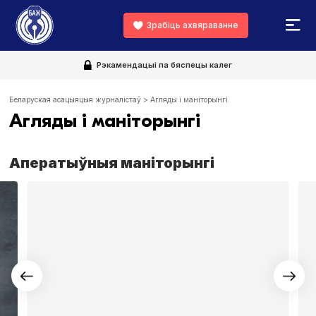
Зрабіць ахвяраванне
Рэкамендацыі па бяспецы калег
Беларуская асацыяцыя журналістаў
>
Агляды і маніторынгі
Агляды і маніторынгі
Аператыўныя маніторынгі