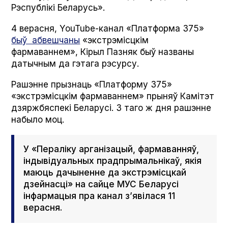
Рэспублікі Беларусь».
4 верасня, YouTube-канал «Платформа 375»
быў абвешчаны
«экстрэмісцкім
фармаваннем», Кірыл Пазняк быў названы
датычным да гэтага рэсурсу.
Рашэнне прызнаць «Платформу 375»
«экстрэмісцкім фармаваннем» прыняў Камітэт
дзяржбяспекі Беларусі. З таго ж дня рашэнне
набыло моц.
У «Пераліку арганізацый, фармаванняў,
індывідуальных прадпрымальнікаў, якія
маюць дачыненне да экстрэмісцкай
дзейнасці» на сайце МУС Беларусі
інфармацыя пра канал з’явілася 11
верасня.