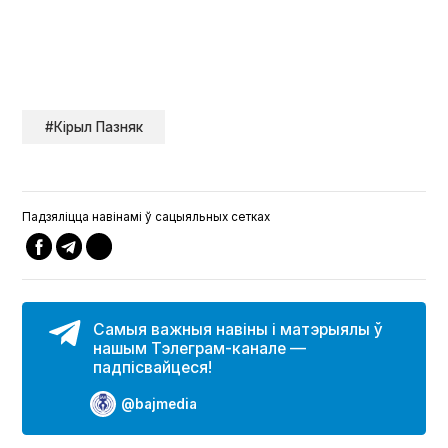
#Кірыл Пазняк
Падзяліцца навінамі ў сацыяльных сетках
Самыя важныя навіны і матэрыялы ў
нашым Тэлеграм-канале —
падпісвайцеся!
@bajmedia