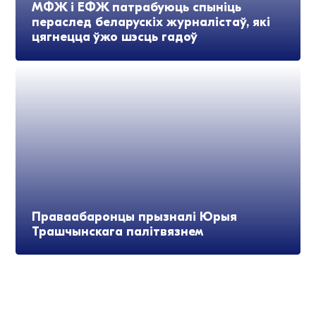
МФЖ і ЕФЖ патрабуюць спыніць
пераслед беларускіх журналістаў, які
цягнецца ўжо шэсць гадоў
Праваабаронцы прызналі Юрыя
Трашчынскага палітвязнем