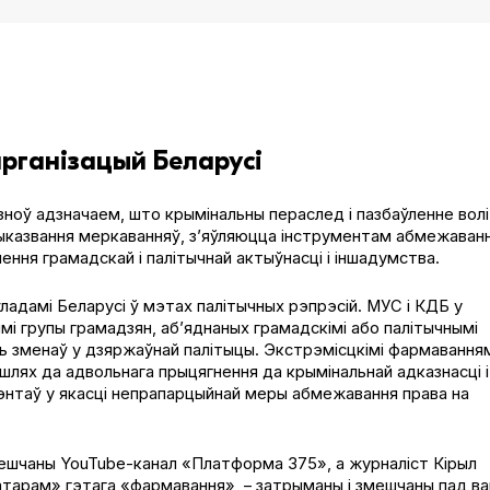
рганізацый Беларусі
зноў адзначаем, што крымінальны пераслед і пазбаўленне волі
выказвання меркаванняў, з’яўляюцца інструментам абмежаван
ення грамадскай і палітычнай актыўнасці і іншадумства.
дамі Беларусі ў мэтах палітычных рэпрэсій. МУС і КДБ у
і групы грамадзян, аб’яднаных грамадскімі або палітычнымі
ць зменаў у дзяржаўнай палітыцы. Экстрэмісцкімі фармавання
 шлях да адвольнага прыцягнення да крымінальнай адказнасці і
ндэнтаў у якасці непрапарцыйнай меры абмежавання права на
ешчаны YouTube-канал «Платформа 375», а журналіст Кірыл
затарам» гэтага «фармавання», – затрыманы і змешчаны пад в