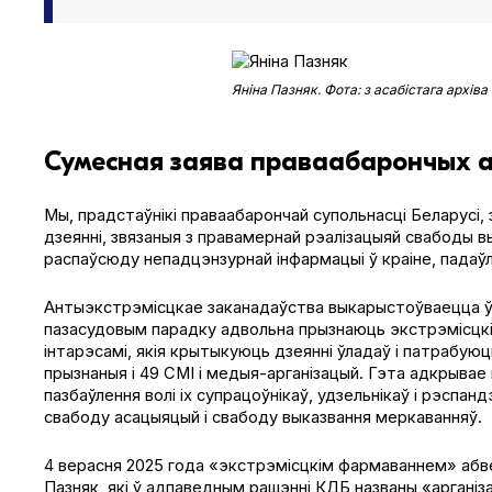
Яніна Пазняк. Фота: з асабістага архіва
Сумесная заява праваабарончых а
Мы, прадстаўнікі праваабарончай супольнасці Беларусі, 
дзеянні, звязаныя з правамернай рэалізацыяй свабоды 
распаўсюду непадцэнзурнай інфармацыі ў краіне, падаўл
Антыэкстрэмісцкае заканадаўства выкарыстоўваецца ўла
пазасудовым парадку адвольна прызнаюць экстрэмісцкім
інтарэсамі, якія крытыкуюць дзеянні ўладаў і патрабую
прызнаныя і 49 СМІ і медыя-арганізацый. Гэта адкрывае
пазбаўлення волі іх супрацоўнікаў, удзельнікаў і рэспа
свабоду асацыяцый і свабоду выказвання меркаванняў.
4 верасня 2025 года «экстрэмісцкім фармаваннем» абв
Пазняк, які ў адпаведным рашэнні КДБ названы «аргані