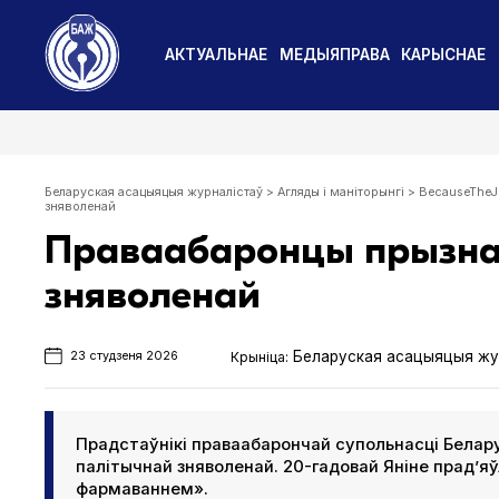
АКТУАЛЬНАЕ
МЕДЫЯПРАВА
КАРЫСНАЕ
Беларуская асацыяцыя журналістаў
>
Агляды і маніторынгі
>
BecauseTheJo
зняволенай
Праваабаронцы прызнал
зняволенай
Беларуская асацыяцыя жу
Крыніца:
23 студзеня 2026
Прадстаўнікі праваабарончай супольнасці Беларус
палітычнай зняволенай. 20-гадовай Яніне прад’я
фармаваннем».