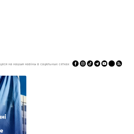
цеся на нашыя навіны в сацяльных сетках
нні
не