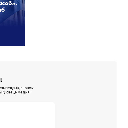
асоб».
аб
!
стыпендыі), анонсы
ыі ў свеце медыя.