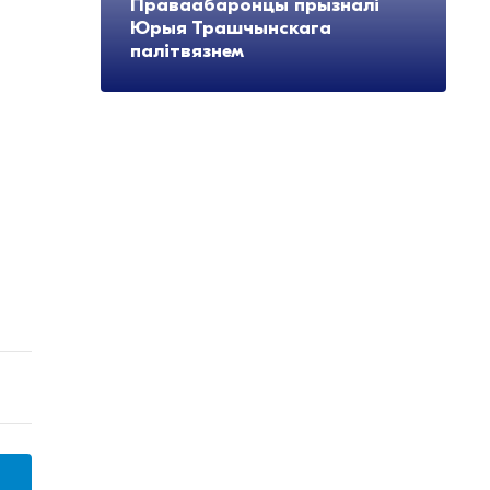
Праваабаронцы прызналі
Юрыя Трашчынскага
палітвязнем