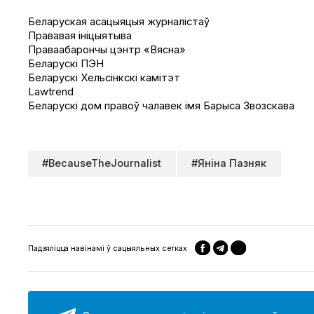
Беларуская асацыяцыя журналістаў
Прававая ініцыятыва
Праваабарончы цэнтр «Вясна»
Беларускі ПЭН
Беларускі Хельсінкскі камітэт
Lawtrend
Беларускі дом правоў чалавек імя Барыса Звозскава
#BecauseTheJournalist
#Яніна Пазняк
Падзяліцца навінамі ў сацыяльных сетках