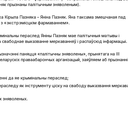
зняк прызнаны палітычным зняволеным).
ка Кірыла Пазняка – Яніна Пазняк. Яна таксама змешчаная пад
ні з «экстрэмісцкім фармаваннем».
інальны пераслед Яніны Пазняк мае палітычныя матывы і
а свабоднае выказванне меркаванняў і распаўсюд інфармацыі.
 вызначэнні паняцця «палітычны зняволены», прынятага на ІІІ
еларускіх праваабарончых арганізацый, заяўляем аб прызнанні
ненні да яе крымінальны пераслед;
раследу як інструменту ціску на свабоду выказвання меркав
ых зняволеных.