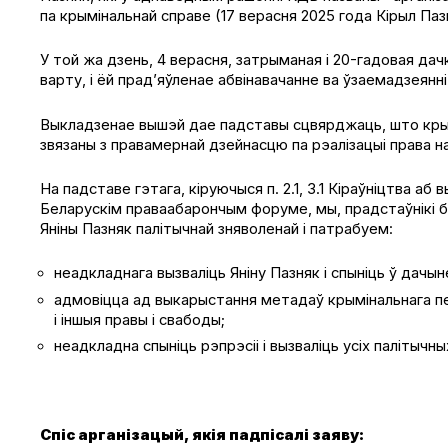
па крымінальнай справе (17 верасня 2025 года Кірыл Па
У той жа дзень, 4 верасня, затрыманая і 20-гадовая дач
варту, і ёй прад’яўленае абвінавачанне ва ўзаемадзеян
Выкладзенае вышэй дае падставы сцвярджаць, што крым
звязаны з правамернай дзейнасцю па рэалізацыі права н
На падставе гэтага, кіруючыся п. 2.1, 3.1 Кіраўніцтва аб
Беларускім праваабарончым форуме, мы, прадстаўнікі б
Яніны Пазняк палітычнай зняволенай і патрабуем:
неадкладнага вызваліць Яніну Пазняк і спыніць ў дачы
адмовіцца ад выкарыстання метадаў крымінальнага пе
і іншыя правы і свабоды;
неадкладна спыніць рэпрэсіі і вызваліць усіх палітычн
Спіс арганізацый, якія падпісалі заяву: