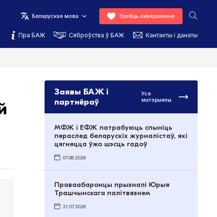
Беларуская мова
Зрабіць ахвяраванне
Пра БАЖ
Сяброўства ў БАЖ
Кантакты і данаты
Заявы БАЖ і
Усе
партнёраў
матэрыялы
й
МФЖ і ЕФЖ патрабуюць спыніць
пераслед беларускіх журналістаў, які
цягнецца ўжо шэсць гадоў
07.08.2026
Праваабаронцы прызналі Юрыя
Трашчынскага палітвязнем
21.07.2026