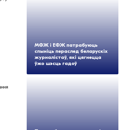
МФЖ і ЕФЖ патрабуюць
спыніць пераслед беларускіх
журналістаў, які цягнецца
ўжо шэсць гадоў
ання