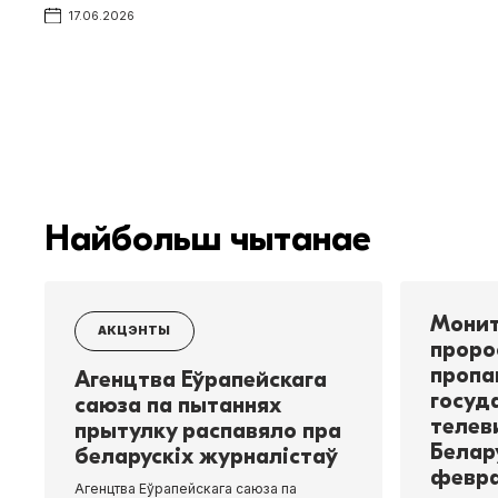
17.06.2026
Найбольш чытанае
Монит
АКЦЭНТЫ
проро
пропа
Агенцтва Еўрапейскага
госуд
саюза па пытаннях
телев
прытулку распавяло пра
Белар
беларускіх журналістаў
февра
Агенцтва Еўрапейскага саюза па