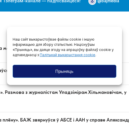
 Тэлеграм-канале — падпісвайцеся!
@bajmedia
Наш сайт выкарыстоўвае файлы cookie і іншую
інфармацыю для збору статыстыкі. Націснуўшы
а маўчання
«Прыняць», вы даяце згоду на апрацоўку файлаў cookie у
адпаведнасці з
Палітыкай выкарыстання cookie
.
я, за што яго судзілі другі раз
Прыняць
». Размова з журналістам Уладзімірам Хільмановічам, у
 плёну». БАЖ звярнуўся ў АБСЕ і ААН у справе Аляксан