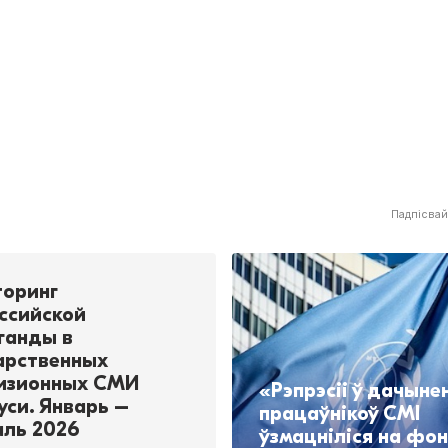
Падпісвай
оринг
ссийской
ганды в
арственных
изионных СМИ
«Рэпрэсіі ў дачыне
уси. Январь –
працаўнікоў СМІ
ль 2026
ўзмацніліся на фо