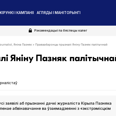
КІРУНКІ І КАМПАНІІ
АГЛЯДЫ І МАНІТОРЫНГІ
Рэкамендацыі па бяспецы калег
urnalist
,
Яніна Пазняк
>
Праваабаронцы прызналі Яніну Пазняк палітычнай
і Яніну Пазняк палітычна
рналістаў
і заявілі аб прызнанні дачкі журналіста Кірыла Пазняка
ўленае абвінавачанне ва ўзаемадзеянні з «экстрэмісцкім