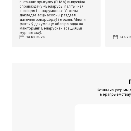
пытаннях прытулку (EUAA) выпусціла
справаздачу «Беларусь: палітычная
апазіцыя і іншадумства». У гэтым
дакладзе ёсць асобны раздзел,
датычны рэпарцёраў і медыя. Многія
факты ў дакуменце абапіраюцца на
маніторынгі Беларускай асацыяцыі
журналістаў.
10.06.2026
14.07.
Кожны чацвер мы д
мерапрыемстваў (