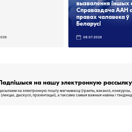
вызвалення іншых 
Справаздача ААН 
правах чалавека ў
Беларусі
2026
08.07.2026
Падпішыся на нашу электронную рассылку
асылаем на электронную пошту магчымасці (гранты, вакансіі, конкурсы, 
лекцыі, дыскусіі, прэзентацыі), а таксама самыя важныя навіны і тэндэнц