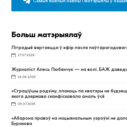
Самыя важныя навіны і матэрыялы ў нашым
Больш матэрыялаў
Літрадыё вяртаецца ў эфір пасля паўтарагадоваг
27.07.2026
Журналіст Алесь Любянчук — на волі. БАЖ даведаўс
24.06.2026
«Страціўшы радзіму, плакаць па кватэры не будзеш
якога дзяржава сканфіскавала амаль ўсё
09.07.2026
«Абарона правоў на нацыянальным узроўні не дала
Буракова