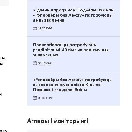
У дзень народзінаў Людмілы Чэкінай
«Рэпарцёры без межаў» патрабуюць
яе вызвалення
13.07.2026
Праваабаронцы патрабуюць
рэабілітацыі 40 былых палітычных
зняволеных
 за
ня
10.07.2026
«Рэпарцёры без межаў» патрабуюць
вызвалення журналіста Кірыла
Пазняка і яго дачкі Яніны
мі
30.06.2026
Агляды і маніторынгі
арту