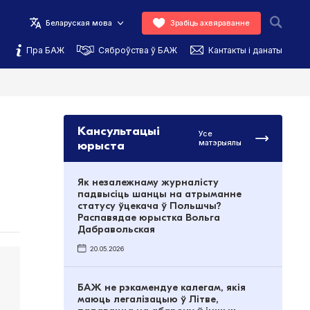
Беларуская мова
Зрабіць ахвяраванне
Пра БАЖ
Сяброўства ў БАЖ
Кантакты і данаты
Кансультацыі
Усе
юрыста
матэрыялы
Як незалежнаму журналісту
падвысіць шанцы на атрыманне
статусу ўцекача ў Польшчы?
Распавядае юрыстка Вольга
Дабравольская
20.05.2026
БАЖ не рэкамендуе калегам, якія
маюць легалізацыю ў Літве,