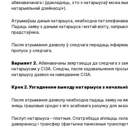
абвінавачанага і ўдакладніць, хто з натарыусаў можа вы
натарыяльнай дзейнасці»).
Атрымаўшы даныя натарыуса, неабходна патэлефанаваць
Падаць заяву з данымі натарыуса і мэтай візіту, напры
прадстаўніка.
Пасля атрымання дазволу ў следчага перадаць інфарма
пропуск у следчага.
Варыянт 2.
Абвінавачаны звяртаецца да следчага з за
натарыусам у СІЗА. Следчы, пасля задавальнення прось
натарыусу дазвол на наведванне СІЗА.
Крок 2. Узгадненне выезду натарыуса з начальні
Пасля атрымання дазволу неабходна падаць заяву на імя
зняць грашовыя сродкі з яго асабовага рахунку для аказ
Паслугі натарыуса – платныя. Спатрэбіцца аплаціць скл
даверанасці і трансфер (фактычна панесеныя транспарт