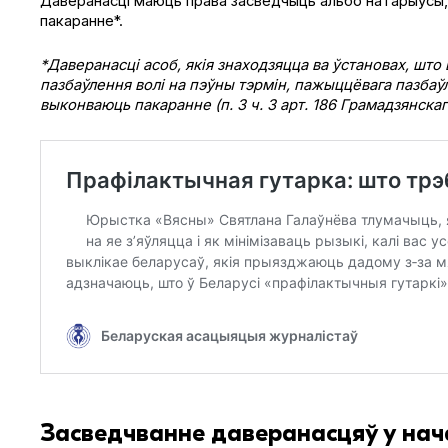
Даверанасці маюць права засведчыць альбо натарыусы, 
пакаранне*.
*Даверанасці асоб, якія знаходзяцца ва ўстановах, шт
пазбаўлення волі на пэўны тэрмін, пажыццёвага пазбаў
выконваюць пакаранне (п. 3 ч. 3 арт. 186 Грамадзянскаг
Засведчванне даверанасцяў у нача