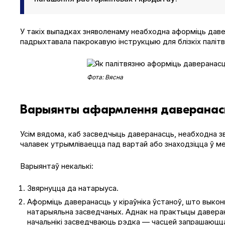
У такіх выпадках зняволенаму неабходна аформіць да
падрыхтавала пакрокавую інструкцыю для блізкіх паліт
Фота: Вясна
Варыянты афармлення даверанас
Усім вядома, каб засведчыць даверанасць, неабходна зв
чалавек утрымліваецца пад вартай або знаходзіцца ў ме
Варыянтаў некалькі:
Звярнуцца да натарыуса.
Аформіць даверанасць у кіраўніка ўстаноў, што выко
натарыяльна засведчаных. Аднак на практыцы даверан
начальнікі засведчваюць рэдка — часцей запрашаюцц