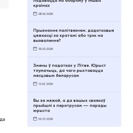
падавацца на абарону ў іншых
краінах
08.04.2026
Прызнанне палітвязнем: дадатковыя
цяжкасці за кратамі або трэк на
вызваленне?
30.03.2026
Змены ў падатках у Літве. Юрыст
тлумачыць, да чаго рыхтавацца
мясцовым беларусам
13.02.2026
Вы за мяжой, а да вашых сваякоў
прыйшлі з ператрусам — парады
юрыста
 да
02.01.2026