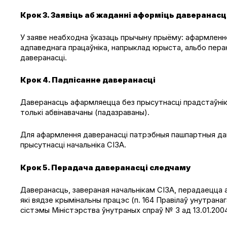
Крок 3. Заявіць аб жаданні аформіць даверанас
У заяве неабходна ўказаць прычыну прыёму: афармленне 
адпаведнага працаўніка, напрыклад юрыста, альбо пера
даверанасці.
Крок 4. Падпісанне даверанасці
Даверанасць афармляецца без прысутнасці прадстаўніка 
толькі абвінавачаны (падазраваны).
Для афармлення даверанасці патрэбныя пашпартныя дан
прысутнасці начальніка СІЗА.
Крок 5. Перадача даверанасці следчаму
Даверанасць, завераная начальнікам СІЗА, перадаецца аб
які вядзе крымінальны працэс (п. 164 Правілаў унутран
сістэмы Міністэрства ўнутраных спраў № 3 ад 13.01.2004