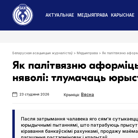
АКТУАЛЬНАЕ
МЕДЫЯПРАВА
КАРЫСНАЕ
Беларуская асацыяцыя журналістаў
>
Медыяправа
>
Як палітвязню аформ
Як палітвязню аформіц
няволі: тлумачаць юры
Вясна
Крыніца:
23 студзеня 2026
Пасля затрымання чалавека яго сям’я сутыкаецца
юрыдычнымі пытаннямі, што патрабуюць прысутн
кіравання банкаўскімі рахункамі, продажу маёма
пагашэння растэрміновак і крэдытаў.