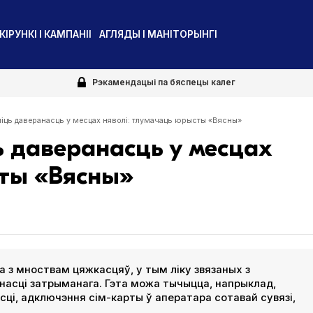
КІРУНКІ І КАМПАНІІ
АГЛЯДЫ І МАНІТОРЫНГІ
Рэкамендацыі па бяспецы калег
іць даверанасць у месцах няволі: тлумачаць юрысты «Вясны»
ь даверанасць у месцах
сты «Вясны»
 з мноствам цяжкасцяў, у тым ліку звязаных з
асці затрыманага. Гэта можа тычыцца, напрыклад,
сці, адключэння сім-карты ў аператара сотавай сувязі,