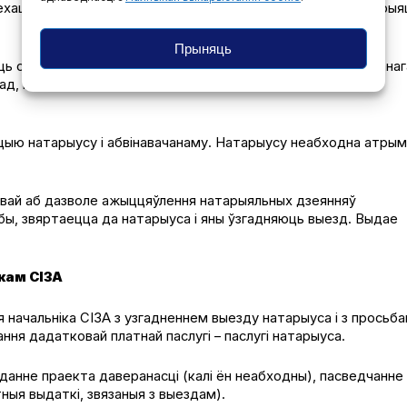
ехаць у СІЗА (арт. 13 Закона Рэспублікі Беларусь «Аб натарыяц
Прыняць
 следчаму і ўзгадніць наведванне натарыусам абвінавачанаг
клад, пасведчанне даверанасці, з указаннем паўнамоцтваў
цыю натарыусу і абвінавачанаму. Натарыусу неабходна атры
явай аб дазволе ажыццяўлення натарыяльных дзеянняў
бы, звяртаецца да натарыуса і яны ўзгадняюць выезд. Выдае
кам СІЗА
 начальніка СІЗА з узгадненнем выезду натарыуса і з просьба
ання дадатковай платнай паслугі – паслугі натарыуса.
аданне праекта даверанасці (калі ён неабходны), пасведчанне
ныя выдаткі, звязаныя з выездам).