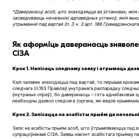
*Даверанасці асоб, што знаходзяцца ва ўстановах, які
засведчваюць начальнікі адпаведных устаноў, якія вык
утрымання пад вартай (п. 3 ч. 3 арт. 186 Грамадзянскага
Як аформіць даверанасць зняволе
СІЗА
Крок 1. Напісаць следчаму заяву і атрымаць да
Калі чалавек знаходзіцца пад вартай, то першым крока
следчага (п.163 Правілаў унутранага распарадку следчы
ўнутраных спраў), бо даверанасць – гэта аднабаковая 
неабходны дазвол следчага (органа, які вядзе крымінал
Крок 2. Запісацца на асабісты прыём да начальні
Запіс на асабісты прыём асоб, што ўтрымліваюцца пад
супрацоўнікамі СІЗА. Заявы наконт асабістага прыёму па