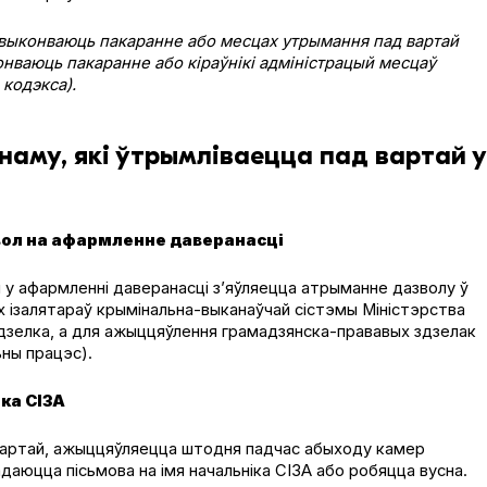
я выконваюць пакаранне або месцах утрымання пад вартай
онваюць пакаранне або кіраўнікі адміністрацый месцаў
 кодэкса).
наму, які ўтрымліваецца пад вартай у
звол на афармленне даверанасці
м у афармленні даверанасці з’яўляецца атрыманне дазволу ў
х ізалятараў крымінальна-выканаўчай сістэмы Міністэрства
здзелка, а для ажыццяўлення грамадзянска-прававых здзелак
ьны працэс).
ка СІЗА
 вартай, ажыццяўляецца штодня падчас абыходу камер
даюцца пісьмова на імя начальніка СІЗА або робяцца вусна.