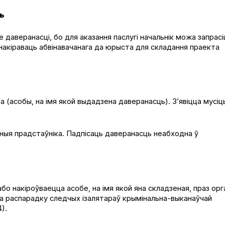
ць
даверанасці, бо для аказання паслугі начальнік можа запрасі
накіраваць абвінавачанага да юрыста для складання праекта
(асобы, на імя якой выдадзена даверанасць). З’явіцца мусіц
ыя прадстаўніка. Падпісаць даверанасць неабходна ў
о накіроўваецца асобе, на імя якой яна складзеная, праз орг
ага распарадку следчых ізалятараў крымінальна-выканаўчай
).