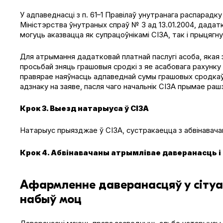
У адпаведнасці з п. 61–1 Правілаў унутранага распарад
Міністэрства ўнутраных спраў № 3 ад 13.01.2004, дадат
могуць аказвацца як супрацоўнікамі СІЗА, так і прыцягн
Для атрымання дадатковай платнай паслугі асоба, якая з
просьбай зняць грашовыя сродкі з яе асабовага рахунку
правярае наяўнасць адпаведнай сумы грашовых сродкаў 
адзнаку на заяве, пасля чаго начальнік СІЗА прымае раш
Крок 3. Выезд натарыуса ў СІЗА
Натарыус прыязджае ў СІЗА, сустракаецца з абвінавачан
Крок 4. Абвінавачаны атрымлівае даверанасць і
Афармленне даверанасцяў у сітуац
набыў моц