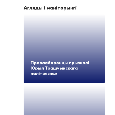
Агляды і маніторынгі
Праваабаронцы прызналі
Юрыя Трашчынскага
палітвязнем