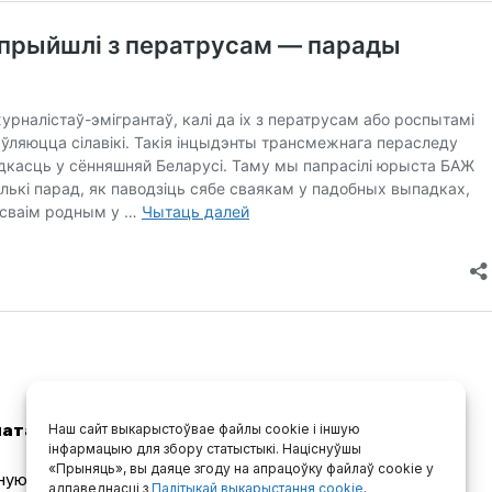
Наш сайт выкарыстоўвае файлы cookie і іншую
натарыуса ў СІЗА
інфармацыю для збору статыстыкі. Націснуўшы
«Прыняць», вы даяце згоду на апрацоўку файлаў cookie у
ную кантору горада або раёна, па месцы знаходжання
адпаведнасці з
Палітыкай выкарыстання cookie
.