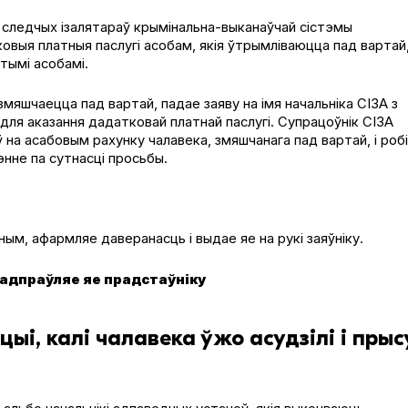
ку следчых ізалятараў крымінальна-выканаўчай сістэмы
ковыя платныя паслугі асобам, якія ўтрымліваюцца пад вартай
утымі асобамі.
мяшчаецца пад вартай, падае заяву на імя начальніка СІЗА з
 для аказання дадатковай платнай паслугі. Супрацоўнік СІЗА
на асабовым рахунку чалавека, змяшчанага пад вартай, і роб
энне па сутнасці просьбы.
ым, афармляе даверанасць і выдае яе на рукі заяўніку.
 адпраўляе яе прадстаўніку
ыі, калі чалавека ўжо асудзілі і прыс