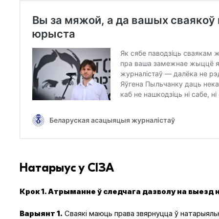
Натарыус у СІЗА
Крок 1. Атрыманне ў следчага дазволу на выезд 
Варыянт 1.
Сваякі маюць права звярнуцца ў натарыяль