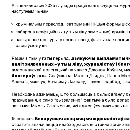
У ліпені-верасні 2025 г. улады працягвалі ціснуць на жу
наступным чынам:
крымінальны пераслед, затрыманні і іншыя формы ціск
забарона неафіцыйных (у тым ліку замежных) крыніц 
пашырэнне цэнзуры, у прыватнасці, фактычнае прыцяг
распаўсюду кніг.
Разам з тым у гэты перыяд,
дзякуючы дыпламатычн
палітзняволеных – у тым ліку, журналістаў і бло
амерыканскай дэлегацыяй на чале з Джонам Коўлам,
на
блогераў:
Ірына Слаўнікава, Мікола Дзядок, Павел Ма
Алена Цімашчук, Вячаслаў Лазараў, Павел Падабед, Ігар 
Неабходна адзначыць, што большасць з былых вязняў бы
пражывання, а само “вызваленне” фактычна было дэпар
палітыка Міколы Статкевіча, які адмовіўся выязжаць на т
15 верасня
Беларуская асацыяцыя журналістаў з
стратэгіі адзначаецца неабходнасць вяртання арганізац