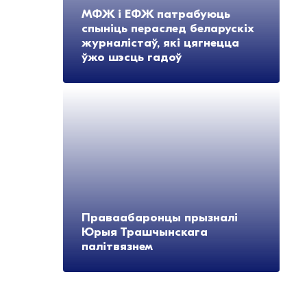
МФЖ і ЕФЖ патрабуюць
спыніць пераслед беларускіх
журналістаў, які цягнецца
ўжо шэсць гадоў
Праваабаронцы прызналі
Юрыя Трашчынскага
палітвязнем