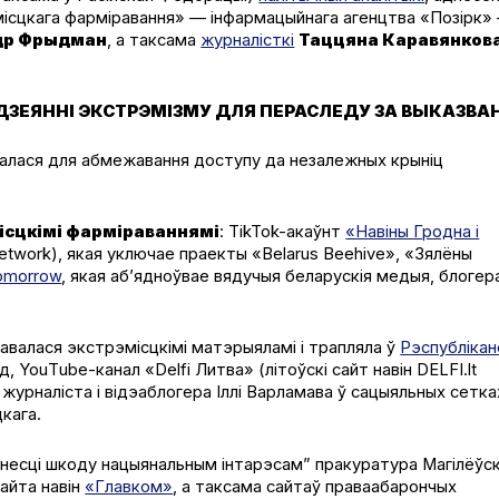
ісцкага фарміравання» — інфармацыйнага агенцтва «Позірк» 
ндр Фрыдман
, а таксама
журналісткі
Таццяна Каравянкова
ЗЕЯННІ ЭКСТРЭМІЗМУ ДЛЯ ПЕРАСЛЕДУ ЗА ВЫКАЗВА
алася для абмежавання доступу да незалежных крыніц
сцкімі фарміраваннямі
: Tik­Tok-акаўнт
«Навіны Гродна і
t­work), якая уключае праекты «Belarus Bee­hive», «Зялёны
omor­row
, якая аб’ядноўвае вядучыя беларускія медыя, блогера
авалася экстрэмісцкімі матэрыяламі і трапляла ў
Рэспублікан
ад, YouТubе-канал «Delfi Литва» (літоўскі сайт навін DELFI.lt
 журналіста і відэаблогера Іллі Варламава ў сацыяльных сетка
кага.
анесці шкоду нацыянальным інтарэсам” пракуратура Магілёўс
сайта навін
«Главком»
, а таксама сайтаў праваабарончых