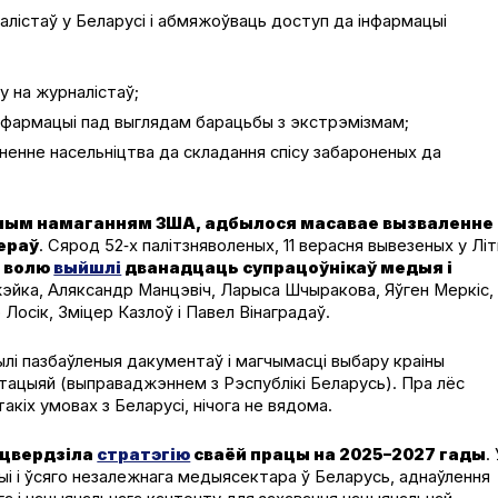
рналістаў у Беларусі і абмяжоўваць доступ да інфармацыі
у на журналістаў;
інфармацыі пад выглядам барацьбы з экстрэмізмам;
ненне насельніцтва да складання спісу забароненых да
ым намаганням ЗША, адбылося масавае вызваленне
гераў
. Сярод 52‑х палітзняволеных, 11 верасня вывезеных у Лі
 волю
выйшлі
дванадцаць супрацоўнікаў медыя і
жэйка, Аляксандр Манцэвіч, Ларыса Шчыракова, Яўген Меркіс,
Лосік, Зміцер Казлоў і Павел Вінаградаў.
лі пазбаўленыя дакументаў і магчымасці выбару краіны
тацыяй (выправаджэннем з Рэспублікі Беларусь). Пра лёс
акіх умовах з Беларусі, нічога не вядома.
ацвердзіла
стратэгію
сваёй працы на 2025–2027 гады
.
ыі і ўсяго незалежнага медыясектара ў Беларусь, аднаўлення