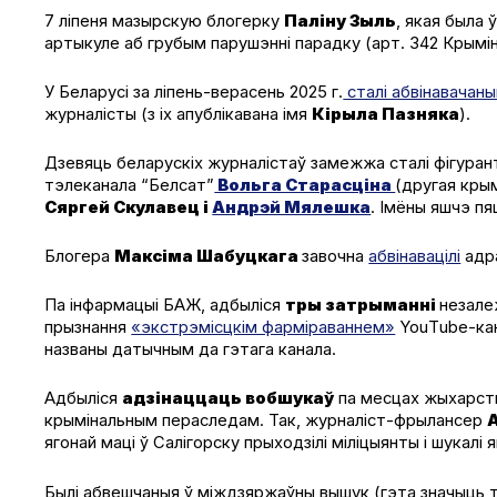
7 ліпеня мазырскую блогерку
Паліну Зыль
, якая была 
артыкуле аб грубым парушэнні парадку (арт. 342 Крымі
У Беларусі за ліпень-верасень 2025 г.
сталі абвінавачаны
журналісты (з іх апублікавана імя
Кірыла Пазняка
).
Дзевяць беларускіх журналістаў замежжа сталі фігурант
тэлеканала “Белсат”
Вольга Старасціна
(другая крым
Сяргей Скулавец і
Андрэй Мялешка
. Імёны яшчэ п
Блогера
Максіма Шабуцкага
завочна
абвінавацілі
адра
Па інфармацыі БАЖ, адбыліся
тры затрыманні
незале
прызнання
«экстрэмісцкім фарміраваннем»
YouТubе-ка
названы датычным да гэтага канала.
Адбыліся
адзінаццаць вобшукаў
па месцах жыхарств
крымінальным пераследам. Так, журналіст-фрылансер
ягонай маці ў Салігорску прыходзілі міліцыянты і шукалі
Былі абвешчаныя ў міждзяржаўны вышук (гэта значыць 