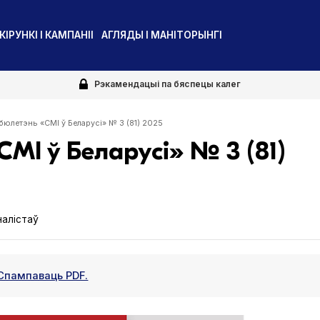
КІРУНКІ І КАМПАНІІ
АГЛЯДЫ І МАНІТОРЫНГІ
Рэкамендацыі па бяспецы калег
бюлетэнь «СМІ ў Беларусі» № 3 (81) 2025
МІ ў Беларусі» № 3 (81)
алістаў
Спампаваць PDF.