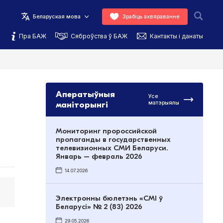
Беларуская мова
Зрабіць ахвяраванне
Пра БАЖ
Сяброўства ў БАЖ
Кантакты і данаты
Аператыўныя
Усе
маніторынгі
матэрыялы
Мониторинг пророссийской
пропаганды в государственных
телевизионных СМИ Беларуси.
Январь – февраль 2026
14.07.2026
Электронны бюлетэнь «СМІ ў
Беларусі» № 2 (83) 2026
29.05.2026