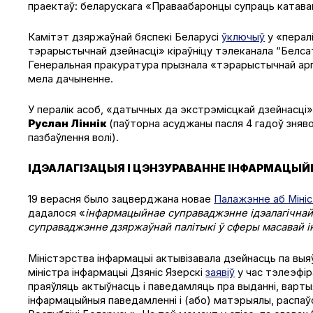
праектаў: беларускага «Праваабаронцы супраць катава
Камітэт дзяржаўнай бяспекі Беларусі
ўключыў
у «пералі
тэрарыстычнай дзейнасці» кіраўніцу тэлеканала “Белс
Генеральная пракуратура прызнала «тэрарыстычнай арг
мела дачыненне.
У пералік асоб, «датычных да экстрэмісцкай дзейнасці
Руслан Ліннік
(паўторна асуджаны пасля 4 гадоў зняво
пазбаўлення волі).
ІДЭАЛАГІЗАЦЫЯ І ЦЭНЗУРАВАННЕ ІНФАРМАЦЫЙ
19 верасня было зацверджана новае
Палажэнне аб Міні
дадалося «
інфармацыйнае суправаджэнне ідэалагічнай
суправаджэнне дзяржаўнай палітыкі ў сферы масавай і
Міністэрства інфармацыі актывізавала дзейнасць па выяў
міністра інфармацыі Дзяніс Язерскі
заявіў
у час тэлеэфір
праяўляць актыўнасць і паведамляць пра выданні, варты
інфармацыйныя паведамленні і (або) матэрыялы, распа