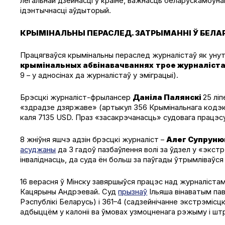
легальнай дзейнасці ў краіне, важнасць беларускамоўна
ідэнтычнасці аўдыторый.
КРЫМІНАЛЬНЫ ПЕРАСЛЕД. ЗАТРЫМАННІ Ў БЕЛАР
Працягваўся крымінальны пераслед журналістаў як унутр
крымінальных абвінавачваннях
трое журналіста
9 – у адносінах да журналістаў у эміграцыі).
Брэсцкі журналіст-фрылансер
Даніла Палянскі
25 лі
«здрадзе дзяржаве» (артыкул 356 Крымінальнага кодэкс
каля 7135 USD. Праз «засакрэчанасць» судовага працэс
8 жніўня яшчэ адзін брэсцкі журналіст –
Алег Супруню
асуджаны
да 3 гадоў пазбаўлення волі за ўдзел у «экс
інваліднасць, да суда ён больш за паўгады ўтрымліваўся
16 верасня ў Мінску завяршыўся працэс над журналіста
Кацярыны Андрэевай. Суд
прызнаў
Ільяша вінаватым па
Рэспублікі Беларусь) і 361–4 (садзейнічанне экстрэмісцк
адбыццём у калоніі ва ўмовах узмоцненага рэжыму і ш