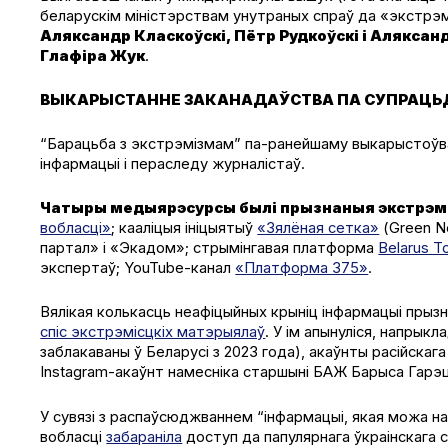
беларускім міністэрствам унутраных спраў да «экстрэм
Аляксандр Класкоўскі, Пётр Рудкоўскі і Алякса
Глафіра Жук
.
ВЫКАРЫСТАННЕ ЗАКАНАДАЎСТВА ПА СУПРАЦЬД
“Барацьба з экстрэмізмам” па-ранейшаму выкарыстоўв
інфармацыі і пераследу журналістаў.
Чатыры медыярэсурсы былі прызнаныя экстрэмі
вобласці»
; кааліцыя ініцыятыў
«Зялёная сетка»
(Green Ne
партал» і «Экадом»; стрымінгавая платформа
Belarus T
экспертаў; YouTube-канал
«Платформа 375»
.
Вялікая колькасць неафіцыйных крыніц інфармацыі прызн
спіс экстрэмісцкіх матэрыялаў
. У ім апынуліся, напрыкл
заблакаваны ў Беларусі з 2023 года), акаўнты расійскага
Insta­gram-акаўнт намесніка старшыні БАЖ Барыса Гарэц
У сувязі з распаўсюджваннем “інфармацыі, якая можа н
вобласці
забараніла
доступ да папулярнага ўкраінскага 