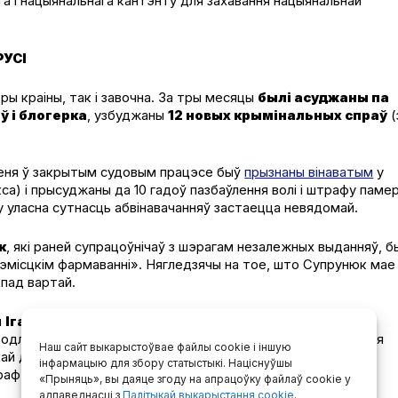
га і нацыянальнага кантэнту для захавання нацыянальнай
УСІ
ы краіны, так і завочна. За тры месяцы
былі асуджаны па
ў і блогерка
, узбуджаны
12 новых крымінальных спраў
(
пеня ў закрытым судовым працэсе быў
прызнаны вінаватым
у
а) і прысуджаны да 10 гадоў пазбаўлення волі і штрафу паме
у уласна сутнасць абвінавачанняў застаецца невядомай.
к
, які раней супрацоўнічаў з шэрагам незалежных выданняў, б
трэмісцкім фармаванні». Нягледзячы на тое, што Супрунюк мае
 пад вартай.
м
Ігарам Ільяшом
, мужам палітзняволенай журналісткі
водле двух крымінальных артыкулаў: 369–1 (дыскрэдытацыя
Наш сайт выкарыстоўвае файлы cookie і іншую
ай дзейнасці) і прызначыў яму 4 гады пазбаўлення волі з
інфармацыю для збору статыстыкі. Націснуўшы
траф памерам 4200 рублёў.
«Прыняць», вы даяце згоду на апрацоўку файлаў cookie у
адпаведнасці з
Палітыкай выкарыстання cookie
.