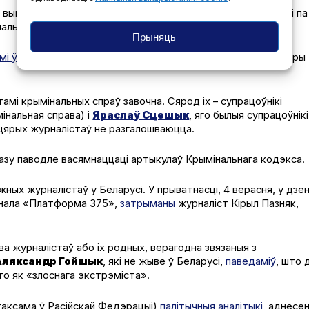
ў вышуку і заставалася ў Беларусі,
прысудзілі
да года калоніі па
нальнага кодэкса).
Прыняць
мі ў крымінальных справах
і трапілі пад варту як найменш тры
амі крымінальных спраў завочна. Сярод іх – супрацоўнікі
інальная справа) і
Яраслаў Сцешык
, яго былыя супрацоўнікі
яцярых журналістаў не разгалошваюцца.
зу паводле васямнаццаці артыкулаў Крымінальнага кодэкса.
жных журналістаў у Беларусі. У прыватнасці, 4 верасня, у дзе
нала «Платформа 375»,
затрыманы
журналіст Кірыл Пазняк,
а журналістаў або іх родных, верагодна звязаныя з
Аляксандр Гойшык
, які не жыве ў Беларусі,
паведаміў
, што 
 яго як «злоснага экстрэміста».
таксама ў Расійскай Федэрацыі)
палітычныя аналітыкі
, аднесе