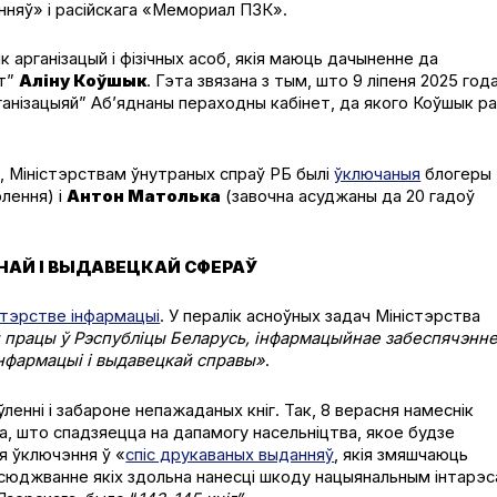
нняў» і расійскага «Мемориал ПЗК».
к арганізацый і фізічных асоб, якія маюць дачыненне да
ат”
Аліну Коўшык
. Гэта звязана з тым, што 9 ліпеня 2025 год
анізацыяй” Аб’яднаны пераходны кабінет, да якого Коўшык р
», Міністэрствам ўнутраных спраў РБ былі
ўключаныя
блогеры
лення) і
Антон Матолька
(завочна асуджаны да 20 гадоў
НАЙ І ВЫДАВЕЦКАЙ СФЕРАЎ
стэрстве інфармацыі
. У пералік асноўных задач Міністэрства
 працы ў Рэспубліцы Беларусь, інфармацыйнае забеспячэнне
нфармацыі і выдавецкай справы»
.
ленні і забароне непажаданых кніг. Так, 8 верасня намеснік
а, што спадзяецца на дапамогу насельніцтва, якое будзе
я ўключэння ў «
спіс друкаваных выданняў
, якія змяшчаюць
ўсюджванне якіх здольна нанесці шкоду нацыянальным інтарэ