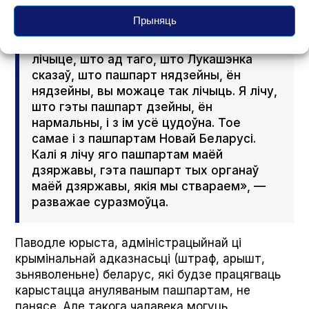
ня прызнаем гэтую ўладу (рэжым
Прыняць
Лукашэнкі. — РС), таму гэты пашпарт
дзейны. Гэта ўсё ў нас у галаве! Калі вы
лічыце, што ад таго, што Лукашэнка
сказаў, што пашпарт нядзейны, ён
нядзейны, вы можаце так лічыць. Я лічу,
што гэты пашпарт дзейны, ён
нармальны, і з ім усё цудоўна. Тое
самае і з пашпартам Новай Беларусі.
Калі я лічу яго пашпартам маёй
дзяржавы, гэта пашпарт тых органаў
маёй дзяржавы, якія мы ствараем», —
разважае суразмоўца.
Паводле юрыста, адміністрацыйнай ці
крымінальнай адказнасьці (штраф, арышт,
зьняволеньне) беларус, які будзе працягваць
карыстацца ануляваным пашпартам, не
панясе. Але такога чалавека могуць