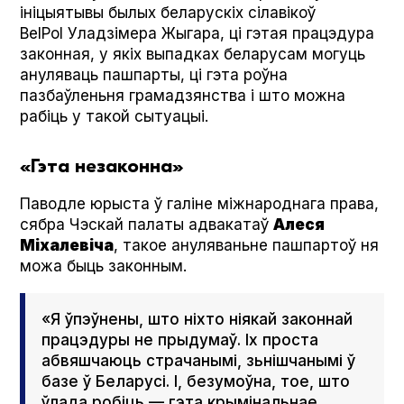
ініцыятывы былых беларускіх сілавікоў
BelPol Уладзімера Жыгара, ці гэтая працэдура
законная, у якіх выпадках беларусам могуць
ануляваць пашпарты, ці гэта роўна
пазбаўленьня грамадзянства і што можна
рабіць у такой сытуацыі.
«Гэта незаконна»
Паводле юрыста ў галіне міжнароднага права,
сябра Чэскай палаты адвакатаў
Алеся
Міхалевіча
, такое ануляваньне пашпартоў ня
можа быць законным.
«Я ўпэўнены, што ніхто ніякай законнай
працэдуры не прыдумаў. Іх проста
абвяшчаюць страчанымі, зьнішчанымі ў
базе ў Беларусі. І, безумоўна, тое, што
ўлада робіць — гэта крымінальнае