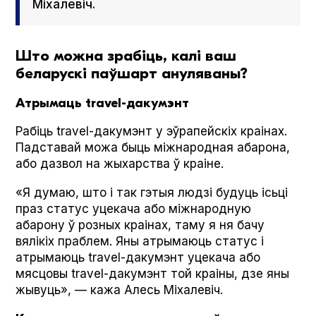
Міхалевіч.
Што можна зрабіць, калі ваш
беларускі паўшарт ануляваны?
Атрымаць travel-дакумэнт
Рабіць trav­el-дакумэнт у эўрапейскіх краінах.
Падставай можа быць міжнародная абарона,
або дазвол на жыхарства ў краіне.
«Я думаю, што і так гэтыя людзі будуць ісьці
праз статус уцекача або міжнародную
абарону ў розных краінах, таму я ня бачу
вялікіх праблем. Яны атрымаюць статус і
атрымаюць trav­el-дакумэнт уцекача або
мясцовы trav­el-дакумэнт той краіны, дзе яны
жывуць», — кажа Алесь Міхалевіч.