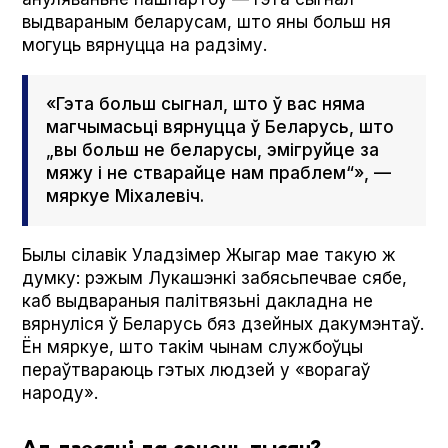
выдвараным беларусам, што яны больш ня
могуць вярнуцца на радзіму.
«Гэта больш сыгнал, што ў вас няма
магчымасьці вярнуцца ў Беларусь, што
„вы больш не беларусы, эмігруйце за
мяжу і не стварайце нам праблем“», —
мяркуе Міхалевіч.
Былы сілавік Уладзімер Жыгар мае такую ж
думку: рэжым Лукашэнкі забясьпечвае сябе,
каб выдвараныя палітвязьні дакладна не
вярнуліся ў Беларусь бяз дзейных дакумэнтаў.
Ён мяркуе, што такім чынам службоўцы
пераўтвараюць гэтых людзей у «ворагаў
народу».