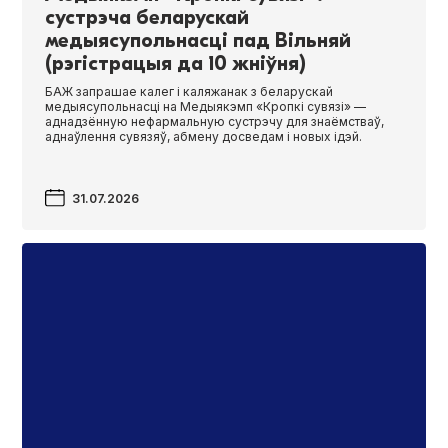
сустрэча беларускай
медыясупольнасці пад Вільняй
(рэгістрацыя да 10 жніўня)
БАЖ запрашае калег і каляжанак з беларускай
медыясупольнасці на Медыякэмп «Кропкі сувязі» —
аднадзённую нефармальную сустрэчу для знаёмстваў,
аднаўлення сувязяў, абмену досведам і новых ідэй.
31.07.2026