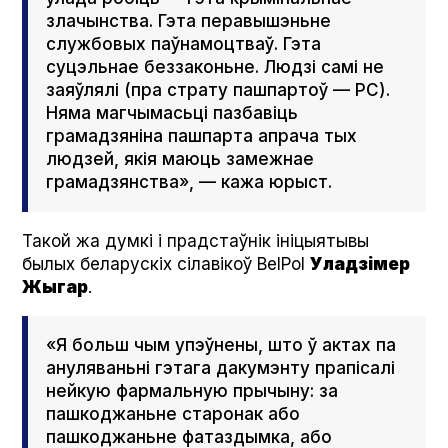
злачынства. Гэта перавышэньне
службовых паўнамоцтваў. Гэта
суцэльнае беззаконьне. Людзі самі не
заяўлялі (пра страту пашпартоў — РС).
Няма магчымасьці пазбавіць
грамадзяніна пашпарта апрача тых
людзей, якія маюць замежнае
грамадзянства», — кажа юрыст.
Такой жа думкі і прадстаўнік ініцыятывы
былых беларускіх сілавікоў BelPol
Уладзімер
Жыгар
.
«Я больш чым упэўнены, што ў актах па
ануляваньні гэтага дакумэнту прапісалі
нейкую фармальную прычыну: за
пашкоджаньне старонак або
пашкоджаньне фатаздымка, або