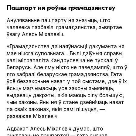
Пашпарт ня роўны грамадзянству
Ануляваньне пашпарту ня значыць, што
чалавека пазбавілі грамадзянства, зьвяртае
ўвагу Алесь Міхалевіч.
«Грамадзянства да наяўнасьці дакумэнта ня
мае нічога супольнага… Былі дзіўныя справы,
калі мітрапаліта Кандрусевіча не пускалі ў
Беларусь. Але яму ніхто не паведамляў, што ў
яго забралі беларускае грамадзянства. Гэта
ўсё беззаконьне нават у той сыстэме, дзе ў іх
ёсьць магчымасьць усе законы зьмяняць,
выдаваць дэкрэты, якія маюць сілу большую,
чым законы. Яны ня ў стане дзейнічаць нават
па сваіх законах, якія самі пішуць», —
разважае Міхалевіч.
Адвакат Алесь Міхалевіч думае, што
ануляваньне пашпартоў — гэта сыгнал