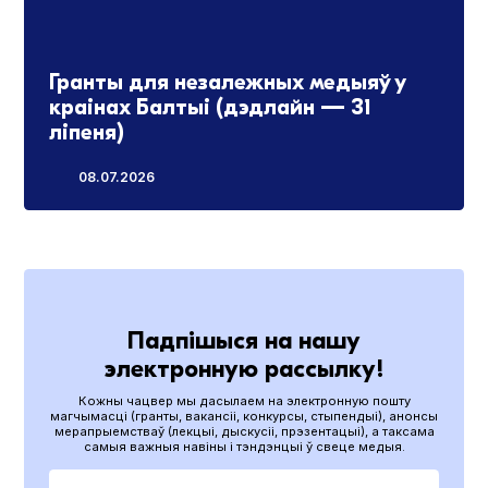
Гранты для незалежных медыяў у
краінах Балтыі (дэдлайн — 31
ліпеня)
08.07.2026
Падпішыся на нашу
электронную рассылку!
Кожны чацвер мы дасылаем на электронную пошту
магчымасці (гранты, вакансіі, конкурсы, стыпендыі), анонсы
мерапрыемстваў (лекцыі, дыскусіі, прэзентацыі), а таксама
самыя важныя навіны і тэндэнцыі ў свеце медыя.