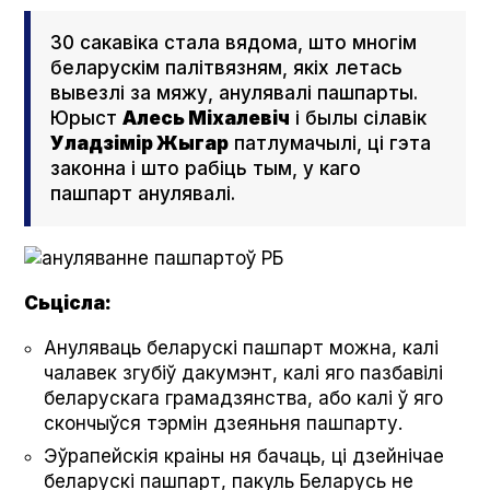
30 сакавіка стала вядома, што многім
беларускім палітвязням, якіх летась
вывезлі за мяжу, анулявалі пашпарты.
Юрыст
Алесь Міхалевіч
і былы сілавік
Уладзімір Жыгар
патлумачылі, ці гэта
законна і што рабіць тым, у каго
пашпарт анулявалі.
Сьцісла:
Ануляваць беларускі пашпарт можна, калі
чалавек згубіў дакумэнт, калі яго пазбавілі
беларускага грамадзянства, або калі ў яго
скончыўся тэрмін дзеяньня пашпарту.
Эўрапейскія краіны ня бачаць, ці дзейнічае
беларускі пашпарт, пакуль Беларусь не