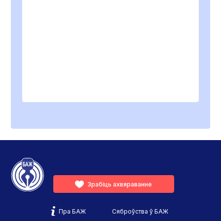
Зрабіць ахвяраванне
Пра БАЖ
Сяброўства ў БАЖ