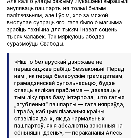
Але калі б улады рэжыму Лукашэнкі вырашылі
ануляваць пашпарты ня толькі былым
палітвязьням, але і ўсім, хто за мяжой
выступае супраць яго, гэта было б магчыма
зрабіць тэхнічна для тысяч і нават соцень
тысяч чалавек. Так мяркуюць абодва
суразмоўцы Свабоды.
«Нішто беларускай дзяржаве не
перашкаджае рабіць беззаконьні. Перад
намі, як перад беларускім грамадзтвам,
грамадзянскай супольнасьцю, будзе
стаяць вялікая праблема — даказаць у
тым ліку праз базу Інтэрпола, што гэтыя
„згубленыя“ пашпарты — гэта няпраўда,
і трэба, каб цывілізаваныя краіны
ставіліся да іх, як да нармальных
пашпартоў, якія абсалютна законныя на
сёньняшні дзень», — перакананы Алесь