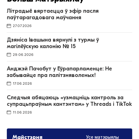
Літрадыё вяртаецца ў эфір пасля
паўтарагадовага маўчання
27.07.2026
Дзяніса Івашына вярнулі з турмы ў
магілёўскую калонію № 15
29.06.2026
Анджэй Пачобут у Еўрапарламенце: Не
забывайце пра палітзняволеных!
17.06.2026
Следчыя абяцаюць «узмацніць кантроль за
супрацьпраўным кантэнтам» у Threads і TikTok
11.06.2026
Майстэрня
Усе матэрыялы