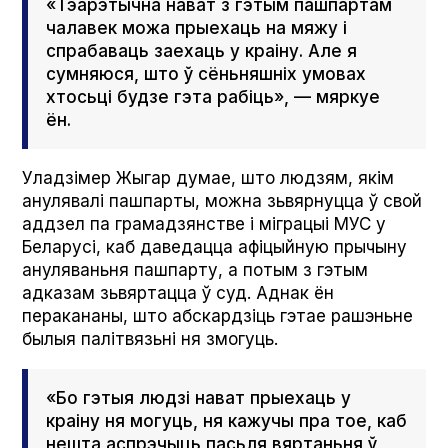
«Тэарэтычна нават з гэтым пашпартам
чалавек можа прыехаць на мяжу і
спрабаваць заехаць у краіну. Але я
сумняюся, што ў сёньняшніх умовах
хтосьці будзе гэта рабіць», — мяркуе
ён.
Уладзімер Жыгар думае, што людзям, якім
анулявалі пашпарты, можна зьвярнуцца ў свой
аддзел па грамадзянстве і міграцыі МУС у
Беларусі, каб даведацца афіцыйную прычыну
ануляваньня пашпарту, а потым з гэтым
адказам зьвяртацца ў суд. Аднак ён
перакананы, што абскардзіць гэтае рашэньне
былыя палітвязьні ня змогуць.
«Бо гэтыя людзі нават прыехаць у
краіну ня могуць, ня кажучы пра тое, каб
нешта аспрэчыць пасьля вяртаньня ў