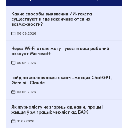
Какие способы выявления ИИ-текста
существуют и где заканчиваются их
возможности?
06.08.2026
Через Wi-Fi отеля могут увести ваш рабочий
аккаунт Microsoft
05.08.2026
Гайд па малавядомых магчымасцях ChatGPT,
Gemini і Claude
03.08.2026
Як журналісту не згарэць ад навін, працы і
жыцця ў эміграцыі: чэк-ліст ад БАЖ
31.07.2026