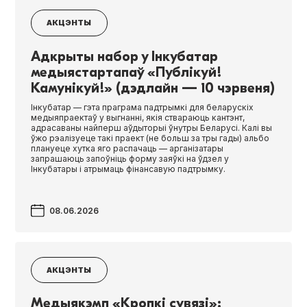
АКЦЭНТЫ
Адкрыты набор у Інкубатар
медыястартапаў «Публікуй!
Камунікуй!» (дэдлайн — 10 чэрвеня)
Інкубатар — гэта праграма падтрымкі для беларускіх
медыяпраектаў у выгнанні, якія ствараюць кантэнт,
адрасаваны найперш аўдыторыі ўнутры Беларусі. Калі вы
ўжо рэалізуеце такі праект (не больш за тры гады) альбо
плануеце хутка яго распачаць — арганізатары
запрашаюць запоўніць форму заяўкі на ўдзел у
Інкубатары і атрымаць фінансавую падтрымку.
08.06.2026
АКЦЭНТЫ
Медыякэмп «Кропкі сувязі»: