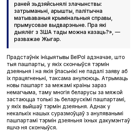
раней зьдзяйсьнялі злачынствы:
затрыманьні, арышты, палітычна
матываваныя крымінальныя справы,
прымусовае выдварэньне. Пра які
дыялёг з ЗША тады можна казаць?», —
разважае Жыгар.
Прадстаўнік ініцыятывы BelPol адзначае, што
тыя пашпарты, у якіх скончыўся тэрмін
дзеяньня і на якія ўласьнікі не падалі заяву аб
іх працягненьні, таксама анулююць. Атрымаць
новы пашпарт за межамі краіны зараз
немагчыма, таму многія беларусы за мяжой
застаюцца толькі зь беларускімі пашпартамі,
у якіх выйшаў тэрмін дзеяньня. Аднак у
некалькіх нашых суразмоўцаў з ануляванымі
пашпартамі тэрмін дзеяньня іхных дакумэнтаў
яшчэ ня скончыўся.