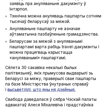
заявіць пра ануляваньне дакумэнту ў
Інтэрпол.
Тэхнічна можна ануляваць пашпарты сотням
тысячаў беларусаў за мяжой.
Ануляваньне пашпарту не азначае
аўтаматычна пазбаўленьне грамадзянства.
Беларусам за мяжой з ануляванымі
пашпартамі варта рабіць trav­el-дакумэнты і
можна працягваць карыстацца
«ануляванымі» пашпартамі.
Сёлета 30 сакавіка некалькі былых
палітвязьняў, якіх прымусова выдварылі зь
Беларусі за мяжу, праверылі свае пашпарты
па базе Міністэрства ўнутраных справаў
і
высьветлілі, што яны ня дзейныя.
Свабода даведалася ў сябра Чэскай палаты
адвакатаў Алеся Міхалевіча і прадстаўніка