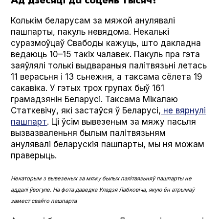
Ад дзесяці да соцень тысяч?
Колькім беларусам за мяжой анулявалі
пашпарты, пакуль невядома. Некалькі
суразмоўцаў Свабоды кажуць, што дакладна
ведаюць 10–15 такіх чалавек. Пакуль пра гэта
заяўлялі толькі выдвараныя палітвязьні летась
11 верасьня і 13 сьнежня, а таксама сёлета 19
сакавіка. У гэтых трох групах быў 161
грамадзянін Беларусі. Таксама Мікалаю
Статкевічу, які застаўся ў Беларусі,
не вярнулі
пашпарт
. Ці ўсім вывезеным за мяжу пасьля
вызвазваленьня былым палітвязьням
анулявалі беларускія пашпарты, мы ня можам
праверыць.
Некаторым з вывезеных за мяжу былых палітвязьняў пашпарты не
аддалі ўвогуле. На фота даведка Уладзя Лабковіча, якую ён атрымаў
замест свайго пашпарта