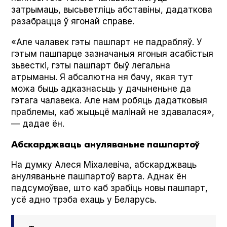
затрымаць, высьветліць абставіны, дадаткова
разабрацца ў ягонай справе.
«Але чалавек гэты пашпарт не падрабляў. У
гэтым пашпарце зазначаныя ягоныя асабістыя
зьвесткі, гэты пашпарт быў легальна
атрыманы. Я абсалютна ня бачу, якая тут
можа быць адказнасьць у дачыненьне да
гэтага чалавека. Але нам робяць дадатковыя
праблемы, каб жыцьцё малінай не здавалася»,
— дадае ён.
Абскарджваць ануляваньне пашпартоў
На думку Алеся Міхалевіча, абскарджваць
ануляваньне пашпартоў варта. Аднак ён
падсумоўвае, што каб зрабіць новы пашпарт,
усё адно трэба ехаць у Беларусь.