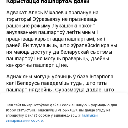
Карыстацца пашпартам далей
Адвакат Алесь Міхалевіч прапануе на
тэрыторыі Эўразьвязу не прызнаваць
рашэньне рэжыму Лукашэнкі наконт
ануляваньня пашпартоў легітымным і
працягваць карыстацца пашпартамі, як і
раней. Ён тлумачыць, што эўрапейскія краіны
ня маюць доступу да беларускай сыстэмы
пашпартоў і ня могуць праверыць, дзейны
канкрэтны пашпарт ці не.
Аднак яны могуць убачыць ў базе Інтэрпола,
калі Беларусь паведаміць туды, што гэты
пашпарт нядзейны. Суразмоўца дадае, што
ягонае юрыдычнае бюро Legal Sta­tus
займаецца ў тым ліку такімі пытаньнямі зь
Наш сайт выкарыстоўвае файлы cookie і іншую інфармацыю для
Інтэрполам.
збору статыстыкі. Націснуўшы «Прыняць», вы даяце згоду на
апрацоўку файлаў cookie у адпаведнасці з
Палітыкай
выкарыстання cookie
.
«Мы не прызнаем гэтую дзяржаву, мы