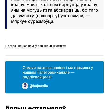
краіну. Нават калі яны вернуцца ў краіну,
яны ня могуць гэта абскардзіць, бо таго
дакумэнту (пашпарту) ужо няма», —
мяркуе суразмоўца.
Падзяліцца навінамі ў сацыяльных сетках
Самыя важныя навіны і матэрыялы ў
нашым Тэлеграм-канале —
падпісвайцеся!
@bajmedia
Больш матэрыялаў