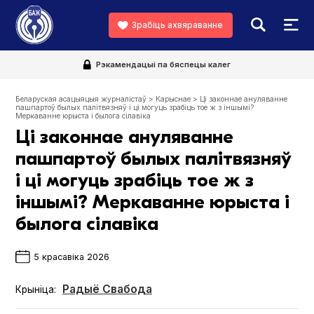
Зрабіць ахвяраванне
Рэкамендацыі па бяспецы калег
Беларуская асацыяцыя журналістаў
>
Карыснае
>
Ці законнае ануляванне
пашпартоў былых палітвязняў і ці могуць зрабіць тое ж з іншымі?
Меркаванне юрыста і былога сілавіка
Ці законнае ануляванне
пашпартоў былых палітвязняў
і ці могуць зрабіць тое ж з
іншымі? Меркаванне юрыста і
былога сілавіка
5 красавіка 2026
Радыё Свабода
Крыніца: