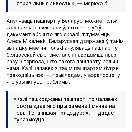
няправільныя зьвесткі», — мяркуе ён.
Ануляваць пашпарт у Беларусі можна толькі
калі сам чалавек заявіў, што ён згубіў
дакумэнт або што яго скралі, тлумачыць
Алесь Міхалевіч. Беларуская дзяржава ў такім
выпадку мае ня толькі ануляваць пашпарт у
беларускай сыстэме, але і паведаміць праз
базу Інтэрпола, што такога пашпарту больш
няма. Калі чалавек з такім пашпартам будзе
праходзіць чэк-ін, прыкладам, у аэрапорце, у
яго ўзьнікнуць праблемы.
«Калі пашкоджаны пашпарт, то чалавек
проста здае яго пры замене і мяняе на
новы. Гэта іншая працэдура», — дадае
суразмоўца.