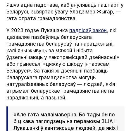
Яшчэ адна падстава, каб ануляваць пашпарт у
Беларусі, зьвяртае ўвагу Ўладзімер Жыгар, —
гэта страта грамадзянства.
У 2023 годзе Лукашэнка
падпісаў закон
, які
дазваляе пазбаўляць беларускага
грамадзянства беларусаў па нараджэньні,
калі яны жывуць за мяжой і нібыта
ўдзельнічаюць у «экстрэмісцкай дзейнасьці»
або прынесьлі «цяжкую шкоду інтарэсам
Беларусі». За такія ж дзеяньні пазбавіць
беларускага грамадзянства могуць
натуралізаваных беларусаў — людзей, якія
атрымалі беларускае грамадзянства не па
нараджэньні, а пазьней.
«Але гэта малаімаверна. Бо тады было
б цікава паглядзець на перамовы ЗША і
Лукашэнкі ў кантэксьце людзей, да якіх і