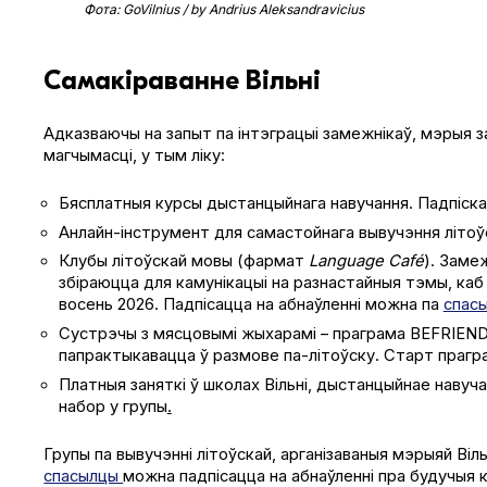
Фота: GoVil­nius / by Andrius Alek­san­dravi­cius
Самакіраванне Вільні
Адказваючы на запыт па інтэграцыі замежнікаў, мэрыя 
магчымасці, у тым ліку:
Бясплатныя курсы дыстанцыйнага навучання. Падпіска
Анлайн-інструмент для самастойнага вывучэння літоў
Клубы літоўскай мовы (фармат
Lan­guage Café
). Заме
збіраюцца для камунікацыі на разнастайныя тэмы, каб
восень 2026. Падпісацца на абнаўленні можна па
спас
Сустрэчы з мясцовымі жыхарамі – праграма BEFRIEND.
папрактыкавацца ў размове па-літоўску. Старт прагр
Платныя заняткі ў школах Вільні, дыстанцыйнае навуч
набор у групы
.
Групы па вывучэнні літоўскай, арганізаваныя мэрыяй Віл
спасылцы
можна падпісацца на абнаўленні пра будучыя к