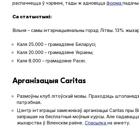
распачнецца ў чэрвені, тады ж адновіцца
форма
падачы
Са статыстыкі:
Вільня – самы інтэрнацыянальны горад Літвы. 13% жыхаро
Каля 25.000 – грамадзяне Беларусі;
Каля 20.000 – грамадзяне Украіны;
Каля 8.000 – грамадзяне Расеі.
Арганізацыя Caritas
Размоўны клуб літоўскай мовы. Праходзіць штопанядзела
патрэбная.
Цэнтр інтэграцыі замежнікаў арганізацыі Car­i­tas пры 
запрашае на бясплатныя моўныя курсы. Але падавацца
жыхарства ў Віленскім раёне.
Спасылка
на анкету.