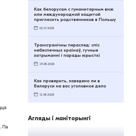
Как белорусам с гуманитарным внж
или международной защитой
пригласить родственников в Польшу
02.07.2026
Трансгранічны пераслед: спіс
небяспечных краінаў, гучныя
затрыманні і парады юрысткі
25.06.2026
Как проверить, заведено ли в
Беларуси на вас уголовное дело
12.06.2026
цца
Агляды і маніторынгі
. Па