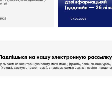
дэзінфармацыяй
лтыі.
(дэдлайн — 26 ліп
.2026
07.07.2026
Падпішыся на нашу электронную рассылку
асылаем на электронную пошту магчымасці (гранты, вакансіі, конкурсы, 
лекцыі, дыскусіі, прэзентацыі), а таксама самыя важныя навіны і тэндэнц