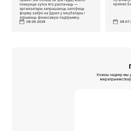
краінах Ба
плануеце хутка яго распачаць —
арганізатары запрашаюць запоўніць
форму заяўкі на ўдзел у Інкубатары і
атрымаць фінансавую падтрымку.
08.06.2026
08.07
Кожны чацвер мы д
мерапрыемстваў (