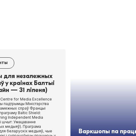
НТЫ
ы для незалежных
ў у краінах Балтыі
айн — 31 ліпеня)
 Cen­tre for Media Excel­lence
ы падтрымцы Міністэрства
 замежных спраў Францыі
праграму Baltic Shield:
n­ing Inde­pen­dent Media
і шчыт: Умацаванне
ых медыяў). Праграма
Варкшопы па прац
для беларускіх медыяў, чые
ікі і супрацоўніцы працуюць у