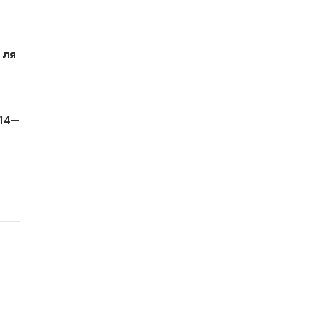
 ля
 14–