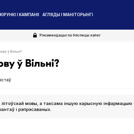
КІРУНКІ І КАМПАНІІ
АГЛЯДЫ І МАНІТОРЫНГІ
Рэкамендацыі па бяспецы калег
ову ў Вільні?
ву ў Вільні?
істаў
і літоўскай мовы, а таксама іншую карысную інфармацыю
рантаў і рэпрэсаваных.