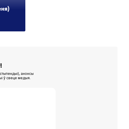
еня)
!
стыпендыі), анонсы
ыі ў свеце медыя.