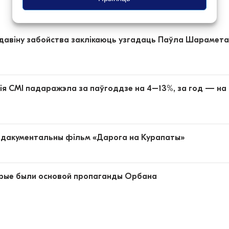
адавіну забойства заклікаюць узгадаць Паўла Шарамета
кія СМІ падаражэла за паўгоддзе на 4–13%, за год — на
p і дакументальны фільм «Дарога на Курапаты»
торые были основой пропаганды Орбана