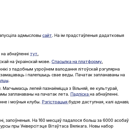
запусціла адмысловы
сайт
. На ім прадстаўленыя дадатковыя
 на абнаўленні
тут
.
скай на ўкраінскай мове.
Спасылка на платформу
.
жнікі з падобным узроўнем валодання літоўскай рэгулярна
 замацаваць і палепшыць свае веды. Пачатак запланаваны на
ылцы
.
 Магчымасць лепей пазнаёміцца з Вільняй, яе культурай,
амы запланаваны на пачатак лета.
Падпіска
на абнаўленні.
анне і моўныя клубы.
Рэгістрацыя
будзе даступная, калі аднаві
ьні, запоўненыя. На 160 месцаў падалося больш за 6000 асобаў
урсы пры Універсітэце Вітаўтаса Вялікага. Новы набор