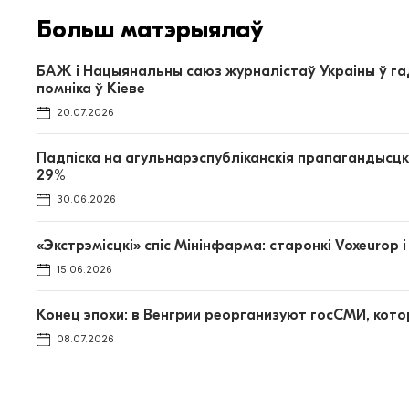
Больш матэрыялаў
БАЖ і Нацыянальны саюз журналістаў Украіны ў г
помніка ў Кіеве
20.07.2026
Падпіска на агульнарэспубліканскія прапагандысц
29%
30.06.2026
«Экстрэмісцкі» спіс Мінінфарма: старонкі Voxeuro
15.06.2026
Конец эпохи: в Венгрии реорганизуют госСМИ, ко
08.07.2026