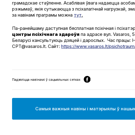
грамадскае стаўленне. Асаблівая ўвага надаецца асобам
рэжымаў, якія сутыкаюцца з псіхалагічнай нагрузкай, 
за навінамі праграмы можна
тут
.
Па-ранейшаму даступная бясплатная псіхічная і псіхат
цэнтры псіхічнага здароўя
па адрасе вул. Vasaros, 5
Беларусі кансультуюць дзяцей і дарослых. Час працы: I–II
CPT@vasaros.lt. Сайт:
https://www.vasaros.lt/psichotraum
Падзяліцца навінамі ў сацыяльных сетках
Самыя важныя навіны і матэрыялы ў нашым