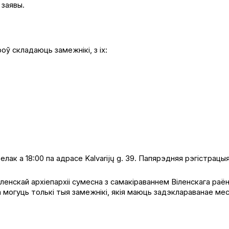
 заявы.
ў складаюць замежнікі, з іх:
к a 18:00 па адрасе Kalvar­i­jų g. 39. Папярэдняя рэгістрацы
Віленскай архіепархіі сумесна з самакіраваннем Віленскага раё
 могуць толькі тыя замежнікі, якія маюць задэклараванае ме