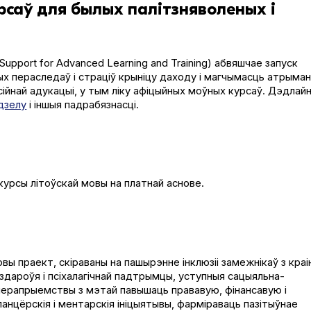
саў для былых палітзняволеных і
­port for Advanced Learn­ing and Train­ing) абвяшчае запуск
ых пераследаў і страціў крыніцу даходу і магчымасць атрыма
йнай адукацыі, у тым ліку афіцыйных моўных курсаў. Дэдлай
дзелу
і іншыя падрабязнасці.
 курсы літоўскай мовы на платнай аснове.
ы праект, скіраваны на пашырэнне інклюзіі замежнікаў з краі
 здароўя і псіхалагічнай падтрымцы, уступныя сацыяльна-
мерапрыемствы з мэтай павышаць прававую, фінансавую і
анцёрскія і ментарскія ініцыятывы, фарміраваць пазітыўнае