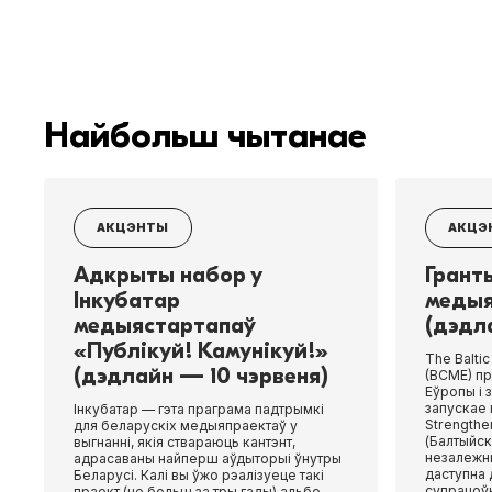
Найбольш чытанае
АКЦЭНТЫ
АКЦЭ
Адкрыты набор у
Грант
Інкубатар
медыя
медыястартапаў
(дэдл
«Публікуй! Камунікуй!»
The Baltic
(дэдлайн — 10 чэрвеня)
(BCME) пр
Еўропы і
запускае 
Інкубатар — гэта праграма падтрымкі
Strength­e
для беларускіх медыяпраектаў у
(Балтыйск
выгнанні, якія ствараюць кантэнт,
незалежн
адрасаваны найперш аўдыторыі ўнутры
даступна 
Беларусі. Калі вы ўжо рэалізуеце такі
супрацоўн
праект (не больш за тры гады) альбо