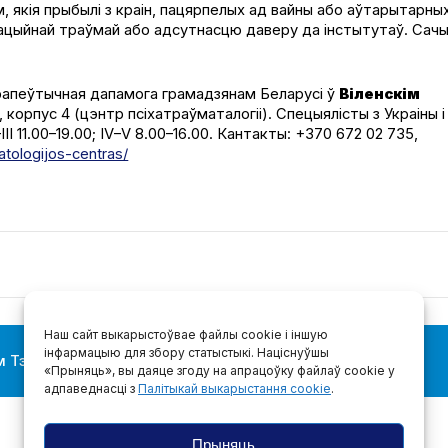
, якія прыбылі з краін, пацярпелых ад вайны або аўтарытарны
эмацыйнай траўмай або адсутнасцю даверу да інстытутаў. Сач
эрапеўтычная дапамога грамадзянам Беларусі ў
Віленскім
, корпус 4 (цэнтр псіхатраўматалогіі). Спецыялісты з Украіны і
I 11.00–19.00; IV–V 8.00–16.00. Кантакты: +370 672 02 735,
atologijos-centras/
Наш сайт выкарыстоўвае файлы cookie і іншую
інфармацыю для збору статыстыкі. Націснуўшы
 Тэлеграм-канале — падпісвайцеся!
@bajmedia
«Прыняць», вы даяце згоду на апрацоўку файлаў cookie у
адпаведнасці з
Палітыкай выкарыстання cookie
.
Прыняць