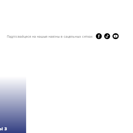
Падпісвайцеся на нашыя навіны в сацяльных сетках
ы з