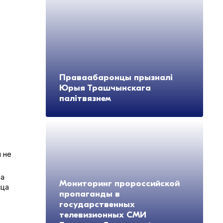
Праваабаронцы прызналі
Юрыя Трашчынскага
палітвязнем
я не
на
Мониторинг пророссийской
сца
пропаганды в
государственных
телевизионных СМИ