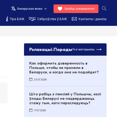
Беларуская мова
Зрабіць ахвяраванне
Пра БАЖ
Сяброўства ў БАЖ
Кантакты і данаты
Рэлакацыі.Парады
Усе матэрыялы
Как оформить доверенность в
Польше, чтобы ее приняли в
Беларуси, и когда она не подойдет?
23.07.2026
Што рабіць з пенсіяй у Польшчы, калі
ўлады Беларусі не пацвярджаюць
стажу тым, каго пераследуюць?
17.07.2026