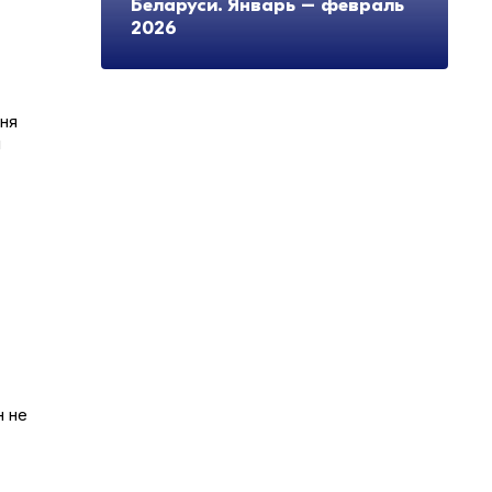
Беларуси. Январь – февраль
2026
ння
н
н не