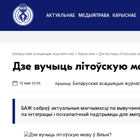
АКТУАЛЬНАЕ
МЕДЫЯПРАВА
КАРЫСНАЕ
Беларуская асацыяцыя журналістаў
>
Карыснае
>
Дзе вучыць літоўскую м
Дзе вучыць літоўскую мо
Беларуская асацыяцыя журнал
Крыніца:
12 мая 2026
БАЖ сабраў актуальныя магчымасці па вывучэнн
па інтэграцыі і псіхалагічнай падтрымцы для эміг