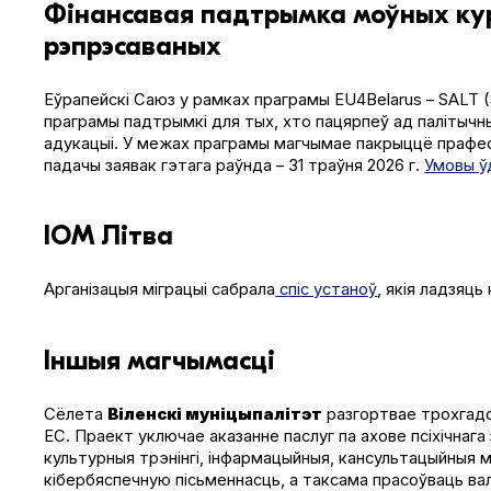
Фінансавая падтрымка моўных кур
рэпрэсаваных
Еўрапейскі Саюз у рамках праграмы EU4Belarus – SALT (Sup
праграмы падтрымкі для тых, хто пацярпеў ад палітычн
адукацыі. У межах праграмы магчымае пакрыццё прафесі
падачы заявак гэтага раўнда – 31 траўня 2026 г.
Умовы ў
ІОМ Літва
Арганізацыя міграцыі сабрала
с
піс устаноў
, якія ладзяць
Іншыя магчымасці
Сёлета
Віленскі муніцыпалітэт
разгортвае трохгадов
ЕС. Праект уключае аказанне паслуг па ахове псіхічнага
культурныя трэнінгі, інфармацыйныя, кансультацыйныя 
кібербяспечную пісьменнасць, а таксама прасоўваць вал