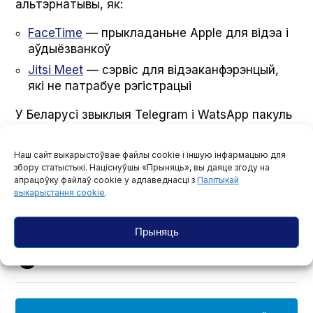
альтэрнатывы, як:
Face­Time
— прыкладаньне Apple для відэа і
аўдыёзванкоў
Jit­si Meet
— сэрвіс для відэаканфэрэнцый,
які не патрабуе рэгістрацыі
У Беларусі звыклыя Telegram і Wat­sApp пакуль
працуюць без збояў і блякіроўкі.
Наш сайт выкарыстоўвае файлы cookie і іншую інфармацыю для
збору статыстыкі. Націснуўшы «Прыняць», вы даяце згоду на
#бяспека
апрацоўку файлаў cookie у адпаведнасці з
Палітыкай
выкарыстання cookie
.
Прыняць
Падзяліцца навінамі ў сацыяльных сетках