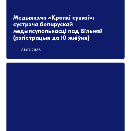
Медыякэмп «Кропкі сувязі»:
сустрэча беларускай
медыясупольнасці пад Вільняй
(рэгістрацыя да 10 жніўня)
31.07.2026