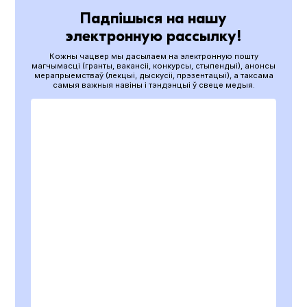
Падпішыся на нашу
электронную рассылку!
Кожны чацвер мы дасылаем на электронную пошту
магчымасці (гранты, вакансіі, конкурсы, стыпендыі), анонсы
мерапрыемстваў (лекцыі, дыскусіі, прэзентацыі), а таксама
самыя важныя навіны і тэндэнцыі ў свеце медыя.