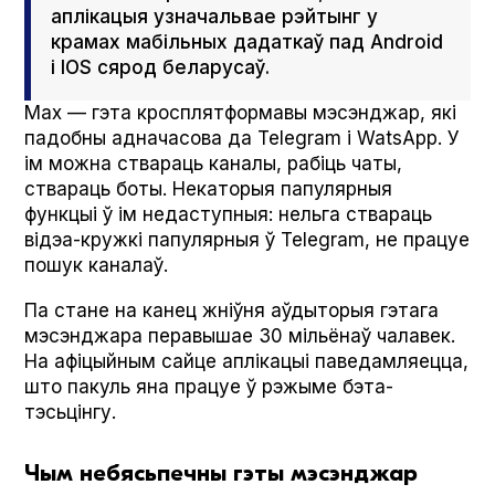
аплікацыя узначальвае рэйтынг у
крамах мабільных дадаткаў пад Android
і IOS сярод беларусаў.
Мах — гэта кросплятформавы мэсэнджар, які
падобны адначасова да Telegram і Wat­sApp. У
ім можна ствараць каналы, рабіць чаты,
ствараць боты. Некаторыя папулярныя
функцыі ў ім недаступныя: нельга ствараць
відэа-кружкі папулярныя ў Telegram, не працуе
пошук каналаў.
Па стане на канец жніўня аўдыторыя гэтага
мэсэнджара перавышае 30 мільёнаў чалавек.
На афіцыйным сайце аплікацыі паведамляецца,
што пакуль яна працуе ў рэжыме бэта-
тэсьцінгу.
Чым небясьпечны гэты мэсэнджар