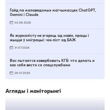
Гайд па малавядомых магчымасцях ChatGPT,
Gemini і Claude
03.08.2026
Як журналісту не згарэць ад навін, працы і
жыцця ў эміграцыі: чэк-ліст ад БАЖ
31.07.2026
Вас пытается завербовать КГБ: что делать и
как себя вести со спецслужбами
26.07.2026
Агляды і маніторынгі