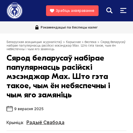
Зрабіць ахвяраванне
Рэкамендацыі па бяспецы калег
Беларуская асацыяцыя журналістаў
>
Карыснае
>
бяспека
>
Сярод беларусаў
набірае папулярнасць расійскі мэсэнджар Мах. Што гэта такое, чым ён
небяспечны і чым яго замяніць
Сярод беларусаў набірае
папулярнасць расійскі
мэсэнджар Мах. Што гэта
такое, чым ён небяспечны і
чым яго замяніць
9 верасня 2025
Радыё Свабода
Крыніца: