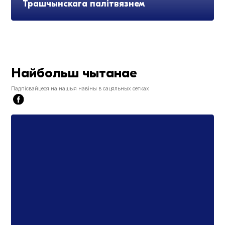
Трашчынскага палітвязнем
Найбольш чытанае
Падпісвайцеся на нашыя навіны в сацяльных сетках