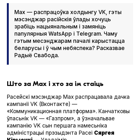
Мах — распрацоўка холдынгу VK, гэты
мэсэнджар расійскія ўлады хочуць
зрабіць нацыянальным і замяніць
папулярныя Wat­sApp і Telegram. Чаму
гэтым месэнджарам пачалі карыстацца
беларусы і ў чым небяспека? Расказвае
Радыё Свабода.
Што за Мах і хто за ім стаіць
Расейскі мэсэнджар Мах распрацавала дачка
кампаніі VK (Вконтакте) —
«Коммуникационная платформа». Канчатковы
ўласьнік VK — «Газпром», а ўзначальвае
кампанію VK сын першага намесьніка
адміністрацыі прэзыдэнта Расеі
Сяргея