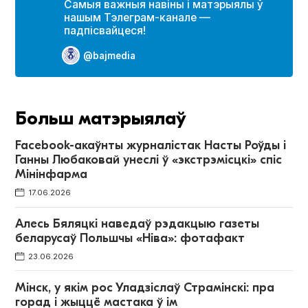
Самыя важныя навіны і матэрыялы ў
нашым Тэлеграм-канале —
падпісвайцеся!
@bajmedia
Больш матэрыялаў
Facebook-акаўнты журналістак Насты Роўды і
Ганны Любаковай унеслі ў «экстрэмісцкі» спіс
Мінінфарма
17.06.2026
Алесь Бяляцкі наведаў рэдакцыю газеты
беларусаў Польшчы «Ніва»: фотафакт
23.06.2026
Мінск, у якім рос Уладзіслаў Страмінскі: пра
горад і жыццё мастака ў ім