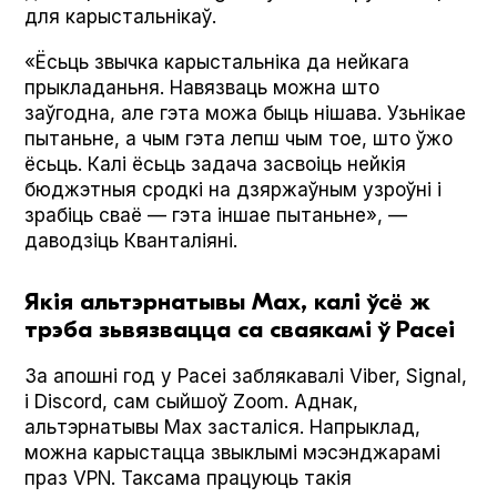
для карыстальнікаў.
«Ёсьць звычка карыстальніка да нейкага
прыкладаньня. Навязваць можна што
заўгодна, але гэта можа быць нішава. Узьнікае
пытаньне, а чым гэта лепш чым тое, што ўжо
ёсьць. Калі ёсьць задача засвоіць нейкія
бюджэтныя сродкі на дзяржаўным узроўні і
зрабіць сваё — гэта іншае пытаньне», —
даводзіць Кванталіяні.
Якія альтэрнатывы Мах, калі ўсё ж
трэба зьвязвацца са сваякамі ў Расеі
За апошні год у Расеі заблякавалі Viber, Sig­nal,
і Dis­cord, сам сыйшоў Zoom. Аднак,
альтэрнатывы Мах засталіся. Напрыклад,
можна карыстацца звыклымі мэсэнджарамі
праз VPN. Таксама працуюць такія