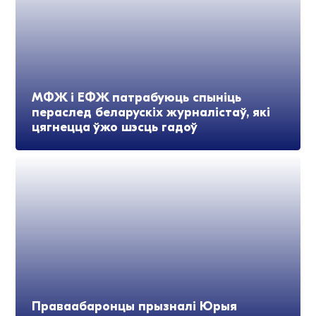
МФЖ і ЕФЖ патрабуюць спыніць
пераслед беларускіх журналістаў, які
цягнецца ўжо шэсць гадоў
Праваабаронцы прызналі Юрыя