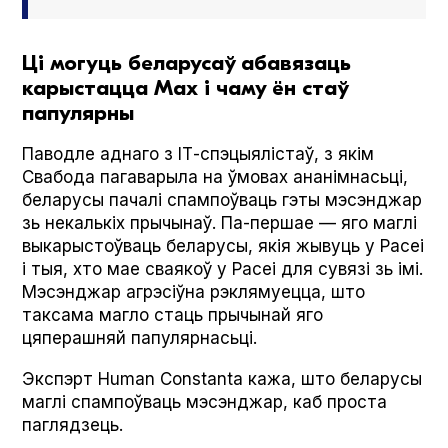
Ці могуць беларусаў абавязаць
карыстацца Мах і чаму ён стаў
папулярны
Паводле аднаго з ІТ-спэцыялістаў, з якім
Свабода пагаварыла на ўмовах ананімнасьці,
беларусы пачалі спампоўваць гэты мэсэнджар
зь некалькіх прычынаў. Па-першае — яго маглі
выкарыстоўваць беларусы, якія жывуць у Расеі
і тыя, хто мае сваякоў у Расеі для сувязі зь імі.
Мэсэнджар агрэсіўна рэклямуецца, што
таксама магло стаць прычынай яго
цяперашняй папулярнасьці.
Экспэрт Human Con­stan­ta кажа, што беларусы
маглі спампоўваць мэсэнджар, каб проста
паглядзець.