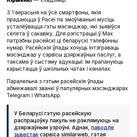
Кірыенкі
— Уладзімір.
З 1 верасьня на ўсе смартфоны, якія
прадаюцца ў Расеі па змоўчваньні мусіць
усталёўвацца гэты мэсэнджар, які зьявіўся
сёлета ў сакавіку. Для рэгістрацыі ў Мах
патрэбны расейскі ці беларускі тэлефонны
нумар. Расейскія ўлады хочуць інтэграваць
мэсэнджар у сэрвісы дзяржаўных паслуг, а
таксама ў сыстэму адукацыі: ім прапануюць
карыстацца ў школьных чатах і каналах.
Паралельна з гэтым расейскія ўлады
абмежавалі званкі ў папулярных мэсэнджарах
Telegram і What­sApp.
У Беларусі гэтую расейскую
распрацоўку пакуль не рэклямуюць на
дзяржаўным узроўні. Аднак,
паводле
зьвестак
сэрвіса sim­i­lar­web, гэтая