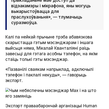
прыкладаньне мае доступ да
відэакамэры і мікрафона, яны могуць
выкарыстоўвацца для
праслухоўваньня», — тлумачыць
суразмоўца.
Калі па нейкай прычыне трэба абавязкова
скарыстацца гэтым мэсэнджарам і іншага
выйсьця няма, Мікалай Кванталіяні раіць
завесьці для гэтага асобны тэлефон, на якім
стаіць толькі гэты мэсэнджар.
«Пазванілі сваякам напрыклад, адключылі
тэлефон і паклалі некуды», — гаворыць
экспэрт.
Экспэрт праваабарончай арганізацыі Human