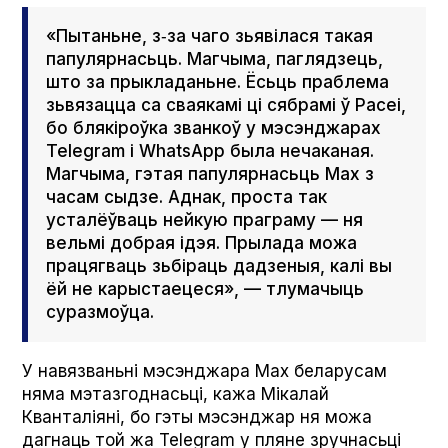
«Пытаньне, з‑за чаго зьявілася такая
папулярнасьць. Магчыма, паглядзець,
што за прыкладаньне. Ёсьць праблема
зьвязацца са сваякамі ці сябрамі ў Расеі,
бо блякіроўка званкоў у мэсэнджарах
Telegram і What­sApp была нечаканая.
Магчыма, гэтая папулярнасьць Мах з
часам сыдзе. Аднак, проста так
усталёўваць нейкую праграму — ня
вельмі добрая ідэя. Прылада можа
працягваць зьбіраць дадзеныя, калі вы
ёй не карыстаецеся», — тлумачыць
суразмоўца.
У навязваньні мэсэнджара Мах беларусам
няма мэтазгоднасьці, кажа Мікалай
Кванталіяні, бо гэты мэсэнджар ня можа
дагнаць той жа Telegram у пляне зручнасьці