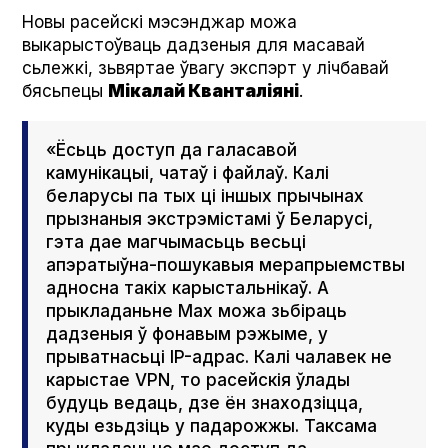
Новы расейскі мэсэнджар можа
выкарыстоўваць дадзеныя для масавай
сьлежкі, зьвяртае ўвагу экспэрт у лічбавай
бясьпецы
Мікалай Кванталіяні
.
«Ёсьць доступ да галасавой
камунікацыі, чатаў і файлаў. Калі
беларусы па тых ці іншых прычынах
прызнаныя экстрэмістамі ў Беларусі,
гэта дае магчымасьць весьці
апэратыўна-пошукавыя мерапрыемствы
адносна такіх карыстальнікаў. А
прыкладаньне Мах можа зьбіраць
дадзеныя ў фонавым рэжыме, у
прыватнасьці ІP-адрас. Калі чалавек не
карыстае VPN, то расейскія ўлады
будуць ведаць, дзе ён знаходзіцца,
куды езьдзіць у падарожжы. Таксама