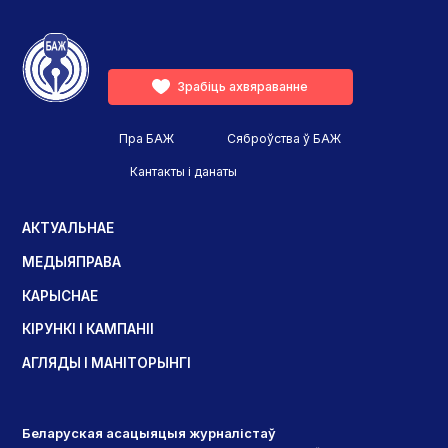
Зрабіць ахвяраванне
Пра БАЖ
Сяброўства ў БАЖ
Кантакты і данаты
АКТУАЛЬНАЕ
МЕДЫЯПРАВА
КАРЫСНАЕ
КІРУНКІ І КАМПАНІІ
АГЛЯДЫ І МАНІТОРЫНГІ
Беларуская асацыяцыя журналістаў