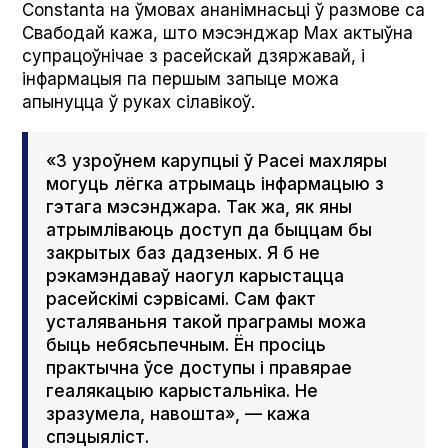
Con­stan­ta на ўмовах ананімнасьці ў размове са
Свабодай кажа, што мэсэнджар Мах актыўна
супрацоўнічае з расейскай дзяржавай, і
інфармацыя па першым запыце можа
апынуцца ў руках сілавікоў.
«З узроўнем карупцыі ў Расеі махляры
могуць лёгка атрымаць інфармацыю з
гэтага мэсэнджара. Так жа, як яны
атрымліваюць доступ да быццам бы
закрытых баз дадзеных. Я б не
рэкамэндаваў наогул карыстацца
расейскімі сэрвісамі. Сам факт
усталяваньня такой праграмы можа
быць небясьпечным. Ён просіць
практычна ўсе доступы і правярае
геалякацыю карыстальніка. Не
зразумела, навошта», — кажа
спэцыяліст.