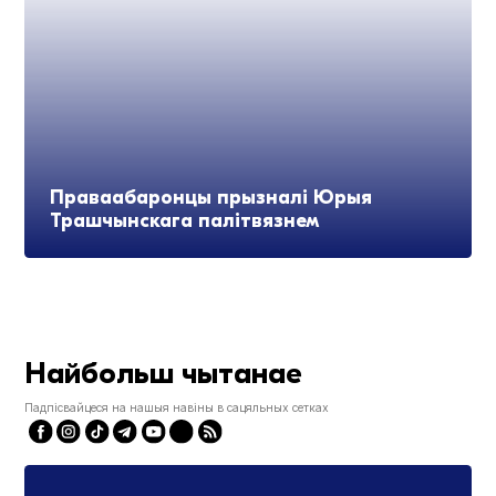
Праваабаронцы прызналі Юрыя
Трашчынскага палітвязнем
Найбольш чытанае
Падпісвайцеся на нашыя навіны в сацяльных сетках