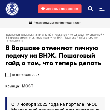
Зрабіць ахвяраванне
Рэкамендацыі па бяспецы калег
Беларуская асацыяцыя журналістаў
>
Карыснае
>
легалізацыя журналістаў
>
В Варшаве отменяют личную подачу на ВНЖ. Пошаговый гайд о том, что
теперь делать
В Варшаве отменяют личную
подачу на ВНЖ. Пошаговый
гайд о том, что теперь делать
19 лістапада 2025
MOST
Крыніца:
С 7 ноября 2025 года на портале inPOL