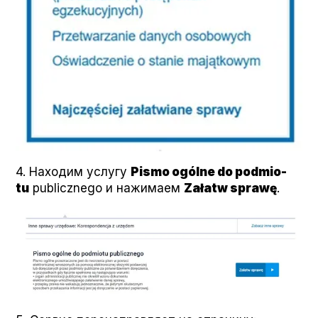
4. Находим услугу
Pis­mo ogólne do pod­mio­
tu
pub­licznego и нажимаем
Załatw sprawę
.