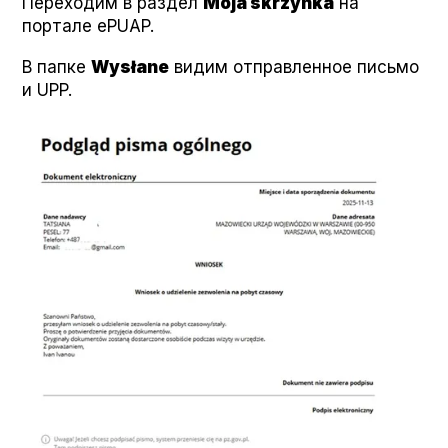
Переходим в раздел
Moja skrzyn­ka
на
портале ePUAP.
В папке
Wysłane
видим отправленное письмо
и UPP.