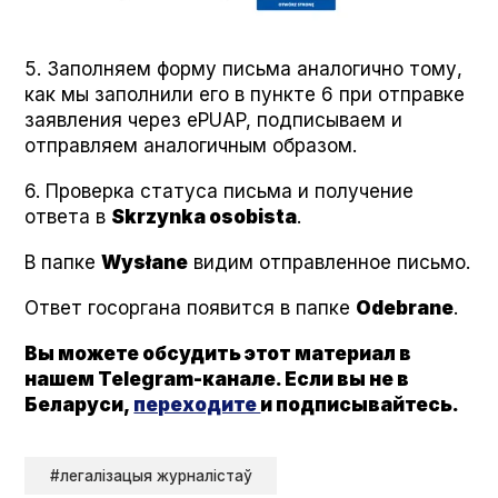
5. Заполняем форму письма аналогично тому,
как мы заполнили его в пункте 6 при отправке
заявления через ePUAP, подписываем и
отправляем аналогичным образом.
6. Проверка статуса письма и получение
ответа в
Skrzyn­ka oso­bista
.
В папке
Wysłane
видим отправленное письмо.
Ответ госоргана появится в папке
Ode­brane
.
Вы можете обсудить этот материал в
нашем Telegram-канале. Если вы не в
Беларуси,
переходите
и подписывайтесь.
#легалізацыя журналістаў