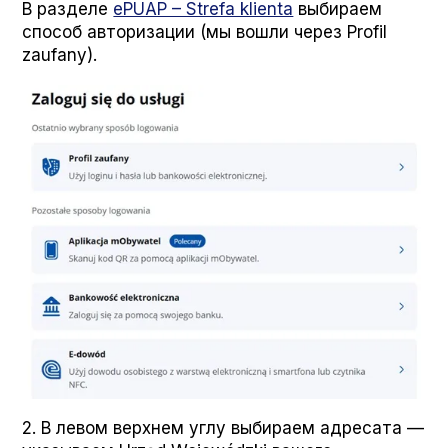
В разделе
ePUAP – Stre­fa klien­ta
выбираем
способ авторизации (мы вошли через Pro­fil
zau­fany).
2. В левом верхнем углу выбираем адресата —