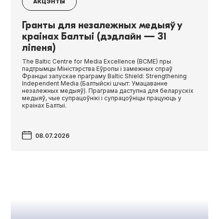
АКЦЭНТЫ
Гранты для незалежных медыяў у
краінах Балтыі (дэдлайн — 31
ліпеня)
The Baltic Cen­tre for Media Excel­lence (BCME) пры
падтрымцы Міністэрства Еўропы і замежных спраў
Францыі запускае праграму Baltic Shield: Strength­en­ing
Inde­pen­dent Media (Балтыйскі шчыт: Умацаванне
незалежных медыяў). Праграма даступна для беларускіх
медыяў, чые супрацоўнікі і супрацоўніцы працуюць у
краінах Балтыі.
08.07.2026