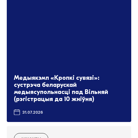
Медыякэмп «Кропкі сувязі»:
сустрэча беларускай
медыясупольнасці пад Вільняй
(рэгістрацыя да 10 жніўня)
31.07.2026