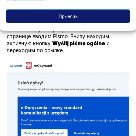
в
Menu
выбираем
Załatw sprawę online
и
нажимаем на кнопку внизу страницы
Prze­jdź
Прыняць
do innych usług
.
3. В поисковую строку на открывшейся
странице вводим Pis­mo. Внизу находим
активную кнопку
Wyślij piś­mo ogólne
и
переходим по ссылке.