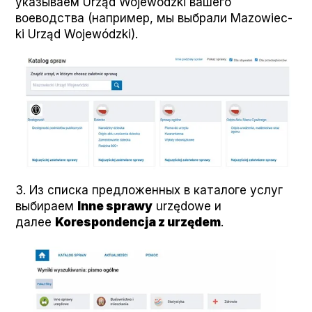
указываем Urząd Wojew­ódz­ki вашего
воеводства (например, мы выбрали Mazowiec­
ki Urząd Wojew­ódz­ki).
3. Из списка предложенных в каталоге услуг
выбираем
Inne sprawy
urzę­dowe и
далее
Kore­spon­denc­ja z urzę­dem
.