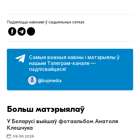
Падзяліцца навінамі ў сацыяльных сетках
Самыя важныя навіны і матэрыялы ў
нашым Тэлеграм-канале —
падпісвайцеся!
@bajmedia
Больш матэрыялаў
У Беларусі выйшаў фотаальбом Анатоля
Клешчука
09.06.2026