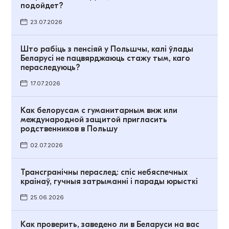
подойдет?
23.07.2026
Што рабіць з пенсіяй у Польшчы, калі ўлады
Беларусі не пацвярджаюць стажу тым, каго
пераследуюць?
17.07.2026
Как белорусам с гуманитарным внж или
международной защитой пригласить
родственников в Польшу
02.07.2026
Трансгранічны пераслед: спіс небяспечных
краінаў, гучныя затрыманні і парады юрысткі
25.06.2026
Как проверить, заведено ли в Беларуси на вас