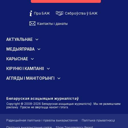
Пра БАЖ
Сяброўства ў БАЖ
Кантакты і данаты
АКТУАЛЬНАЕ
МЕДЫЯПРАВА
КАРЫСНАЕ
КІРУНКІ І КАМПАНІІ
АГЛЯДЫ І МАНІТОРЫНГІ
Беларуская асацыяцыя журналістаў
Copyright © 2008-2026 Беларуская асацыяцыя журналістаў. Мы не размяшчаем
рэкламу. Просім не звяртацца наконт гэтага.
Рэдакцыйная палітыка і правілы выкарыстання
Палітыка прыватнасці
Палітыка выкарыстання cookie
Show Transparency Report