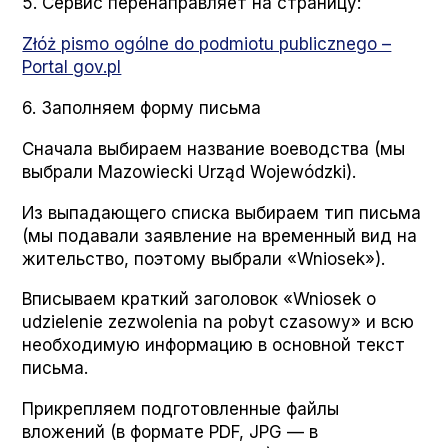
5. Сервис перенаправляет на страницу:
Złóż pis­mo ogólne do pod­mio­tu pub­licznego –
Por­tal gov.pl
6. Заполняем форму письма
Сначала выбираем название воеводства (мы
выбрали Mazowiec­ki Urząd Wojew­ódz­ki).
Из выпадающего списка выбираем тип письма
(мы подавали заявление на временный вид на
жительство, поэтому выбрали «Wniosek»).
Впиcываем краткий заголовок «Wniosek o
udzie­le­nie zez­wole­nia na pobyt cza­sowy» и всю
необходимую информацию в основной текст
письма.
Прикрепляем подготовленные файлы
вложений (в формате PDF, JPG — в