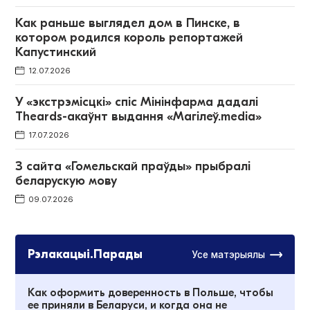
Как раньше выглядел дом в Пинске, в
котором родился король репортажей
Капустинский
12.07.2026
У «экстрэмісцкі» спіс Мінінфарма дадалі
Theards-акаўнт выдання «Магілеў.media»
17.07.2026
З сайта «Гомельскай праўды» прыбралі
беларускую мову
09.07.2026
Рэлакацыі.Парады
Усе матэрыялы
Как оформить доверенность в Польше, чтобы
ее приняли в Беларуси, и когда она не