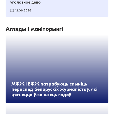
уголовное дело
12.06.2026
Агляды і маніторынгі
МФЖ і ЕФЖ патрабуюць спыніць
пераслед беларускіх журналістаў, які
цягнецца ўжо шэсць гадоў