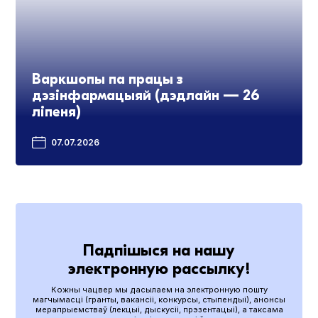
Варкшопы па працы з
дэзінфармацыяй (дэдлайн — 26
ліпеня)
07.07.2026
Падпішыся на нашу
электронную рассылку!
Кожны чацвер мы дасылаем на электронную пошту
магчымасці (гранты, вакансіі, конкурсы, стыпендыі), анонсы
мерапрыемстваў (лекцыі, дыскусіі, прэзентацыі), а таксама