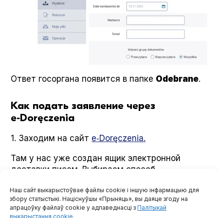
Ответ госоргана появится в папке
Ode­brane
.
Как подать заявление через
e‑Doręczenia
1. Заходим на сайт
e‑Doręczenia.
Там у нас уже создан ящик электронной
доставки писем. Выбираем способ
авторизации (мы вошли на сайт через Pro­fil
Наш сайт выкарыстоўвае файлы cookie і іншую інфармацыю для
zau­fany).
збору статыстыкі. Націснуўшы «Прыняць», вы даяце згоду на
апрацоўку файлаў cookie у адпаведнасці з
Палітыкай
2. В верхнем левом углу
выкарыстання cookie
.