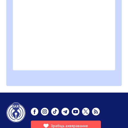
Зрабіць ахвяраванне