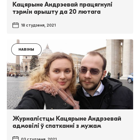
Кацярыне Андрэевай працягнулі
тэрмін арышту да 20 лютага
18 студзеня, 2021
НАВІНЫ
Журналістцы Кацярыне Андрэевай
адмовілі ў спатканні з мужам
03 студзеня, 2021