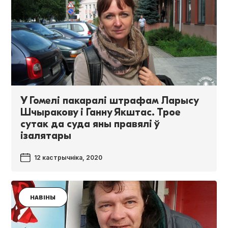
У Гомелі пакаралі штрафам Ларысу
Шчыракову і Ганну Якштас. Трое
сутак да суда яны правялі ў
ізалятары
12 кастрычніка, 2020
НАВІНЫ