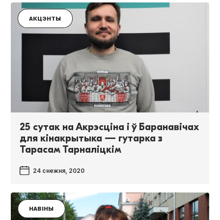
АКЦЭНТЫ
25 сутак на Акрэсціна і ў Баранавічах
для кінакрытыка — гутарка з
Тарасам Тарналіцкім
24 снежня, 2020
НАВІНЫ