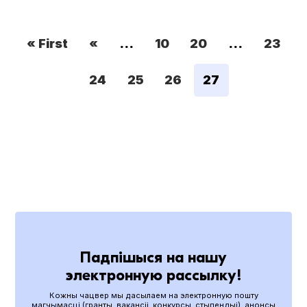
« First
«
...
10
20
...
23
24
25
26
27
Падпішыся на нашу
электронную рассылку!
Кожны чацвер мы дасылаем на электронную пошту
магчымасці (гранты, вакансіі, конкурсы, стыпендыі), анонсы