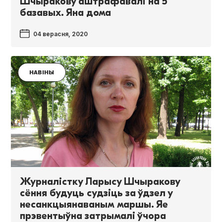
Шчыракову аштрафавалі на 5
базавых. Яна дома
04 верасня, 2020
НАВІНЫ
Журналістку Ларысу Шчыракову
сёння будуць судзіць за ўдзел у
несанкцыянаваным маршы. Яе
прэвентыўна затрымалі ўчора