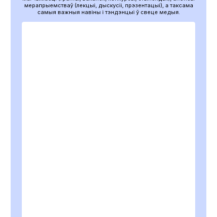
мерапрыемстваў (лекцыі, дыскусіі, прэзентацыі), а таксама
самыя важныя навіны і тэндэнцыі ў свеце медыя.