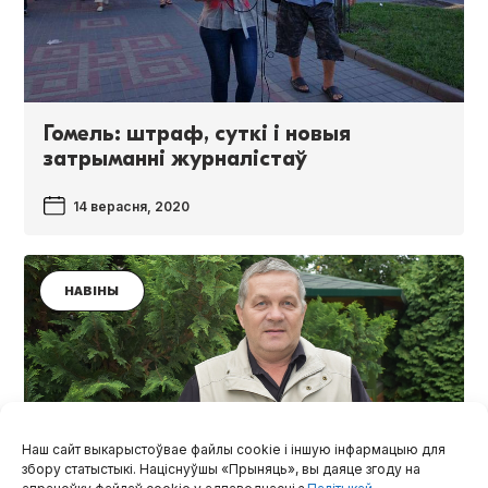
Гомель: штраф, суткі і новыя
затрыманні журналістаў
14 верасня, 2020
НАВІНЫ
Наш сайт выкарыстоўвае файлы cookie і іншую інфармацыю для
збору статыстыкі. Націснуўшы «Прыняць», вы даяце згоду на