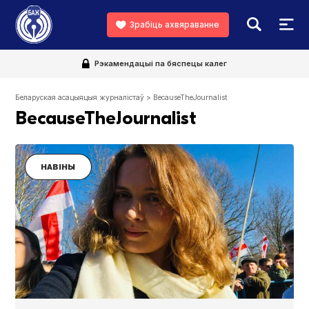
Зрабіць ахвяраванне
Рэкамендацыі па бяспецы калег
Беларуская асацыяцыя журналістаў
>
BecauseTheJournalist
BecauseTheJournalist
НАВІНЫ