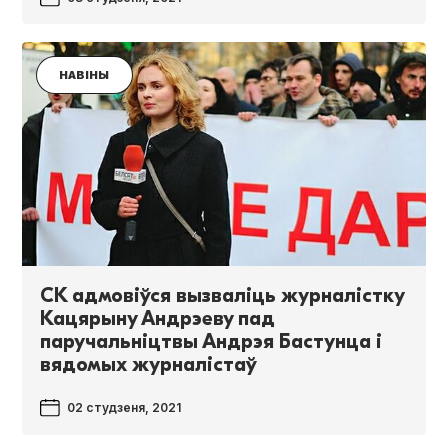
НАВІНЫ
СК адмовіўся вызваліць журналістку
Кацярыну Андрэеву пад
паручальніцтвы Андрэя Бастунца і
вядомых журналістаў
02 студзеня, 2021