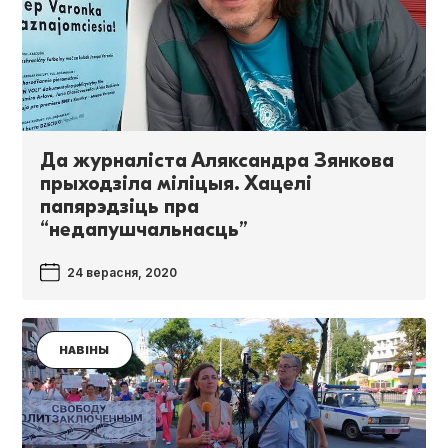
Да журналіста Аляксандра Зянкова
прыходзіла міліцыя. Хацелі
папярэдзіць пра
“недапушчальнасць”
24 верасня, 2020
НАВІНЫ