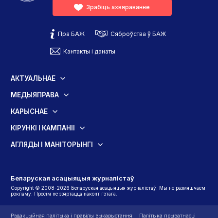
Зрабіць ахвяраванне
Пра БАЖ
Сяброўства ў БАЖ
Кантакты і данаты
АКТУАЛЬНАЕ
МЕДЫЯПРАВА
КАРЫСНАЕ
КІРУНКІ І КАМПАНІІ
АГЛЯДЫ І МАНІТОРЫНГІ
Беларуская асацыяцыя журналістаў
Copyright © 2008-2026 Беларуская асацыяцыя журналістаў. Мы не размяшчаем
рэкламу. Просім не звяртацца наконт гэтага.
Рэдакцыйная палітыка і правілы выкарыстання
Палітыка прыватнасці