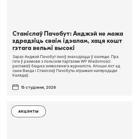
Станіслаў Пачобут: Анджэй не можа
здрадзіць сваім ідэалам, хаця кошт
гэтага вельмі высокі
Зараз Анджэй Пачобут ізноў знаходзіцца ў ізаляцыі. Пра
гэта ў размове з польскім парталам WP Wiado­moś­ci
распавёў бацька зняволенага журналіста. Апошні ліст ад
сына Ванда і Станіслаў Пачобуты атрымалі напярэдадні
Калядаў.
15 студзеня, 2026
АКЦЭНТЫ