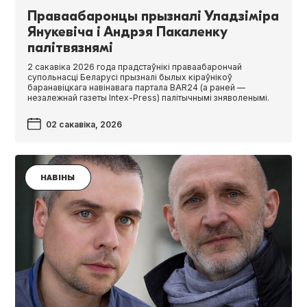
Праваабаронцы прызналі Уладзіміра
Янукевіча і Андрэя Пакаленку
палітвязнямі
2 сакавіка 2026 года прадстаўнікі праваабарончай
супольнасці Беларусі прызналі былых кіраўнікоў
баранавіцкага навінавага партала BAR24 (а раней —
незалежнай газеты Intex-Press) палітычнымі зняволенымі.
02 сакавіка, 2026
НАВІНЫ