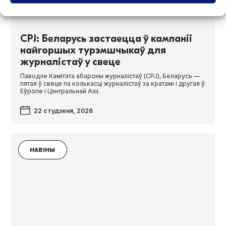
CPJ: Беларусь застаецца ў кампаніі
найгоршых турэмшчыкаў для
журналістаў у свеце
Паводле Камітэта абароны журналістаў (CPJ), Беларусь —
пятая ў свеце па колькасці журналістаў за кратамі і другая ў
Еўропе і Цэнтральнай Азіі.
22 студзеня, 2026
НАВІНЫ