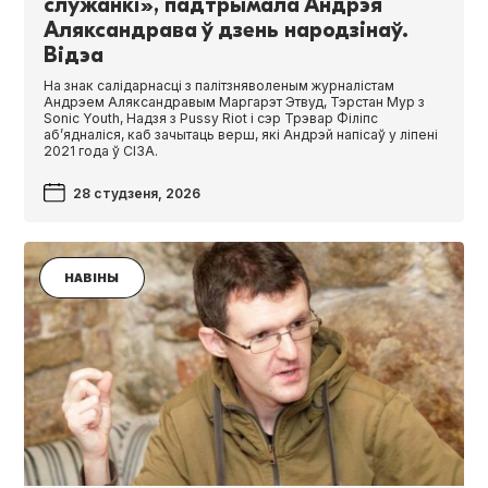
служанкі», падтрымала Андрэя
Аляксандрава ў дзень народзінаў.
Відэа
На знак салідарнасці з палітзняволеным журналістам
Андрэем Аляксандравым Маргарэт Этвуд, Тэрстан Мур з
Son­ic Youth, Надзя з Pussy Riot і сэр Трэвар Філіпс
аб’ядналіся, каб зачытаць верш, які Андрэй напісаў у ліпені
2021 года ў СІЗА.
28 студзеня, 2026
НАВІНЫ