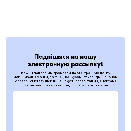
Падпішыся на нашу
электронную рассылку!
Кожны чацвер мы дасылаем на электронную пошту
магчымасці (гранты, вакансіі, конкурсы, стыпендыі), анонсы
мерапрыемстваў (лекцыі, дыскусіі, прэзентацыі), а таксама
самыя важныя навіны і тэндэнцыі ў свеце медыя.