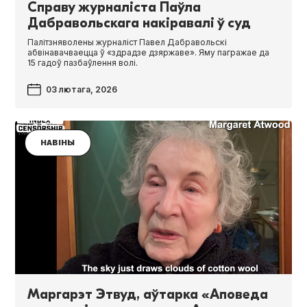
Справу журналіста Паўла
Дабравольскага накіравалі ў суд
Палітзняволены журналіст Павел Дабравольскі
абвінавачваецца ў «здрадзе дзяржаве». Яму пагражае да
15 гадоў пазбаўлення волі.
03 лютага, 2026
НАВІНЫ
Маргарэт Этвуд, аўтарка «Аповеда