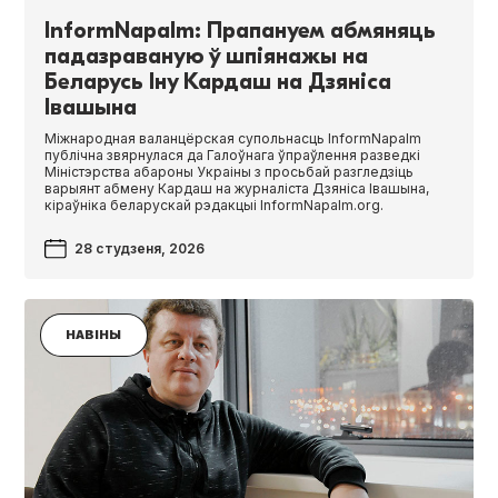
InformNapalm: Прапануем абмяняць
падазраваную ў шпіянажы на
Беларусь Іну Кардаш на Дзяніса
Івашына
Міжнародная валанцёрская супольнасць Inform­Na­palm
публічна звярнулася да Галоўнага ўпраўлення разведкі
Міністэрства абароны Украіны з просьбай разгледзіць
варыянт абмену Кардаш на журналіста Дзяніса Івашына,
кіраўніка беларускай рэдакцыі InformNapalm.org.
28 студзеня, 2026
НАВІНЫ