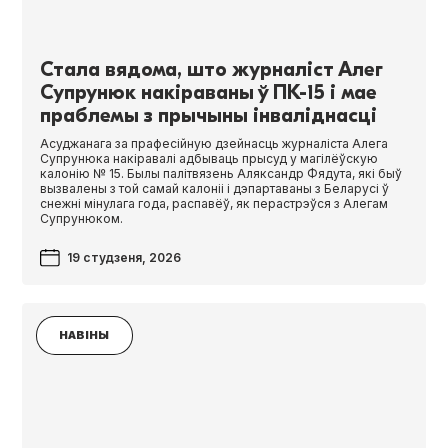
Стала вядома, што журналіст Алег
Супрунюк накіраваны ў ПК-15 і мае
праблемы з прычыны інваліднасці
Асуджанага за прафесійную дзейнасць журналіста Алега
Супрунюка накіравалі адбываць прысуд у магілёўскую
калонію № 15. Былы палітвязень Аляксандр Фядута, які быў
вызвалены з той самай калоніі і дэпартаваны з Беларусі ў
снежні мінулага года, распавёў, як перастрэўся з Алегам
Супрунюком.
19 студзеня, 2026
НАВІНЫ