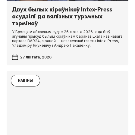
Двух былых кіраўнікоў Intex-Press
асудзілі да вялізных турэмных
тэрмінаў
У Брэсцкім абласным судзе 26 лютага 2026 года быў
агучаны прысуд былым кіраўнікам баранавіцкага навінавага
партала BAR24, а раней — незалежнай газеты Intex-Press,
Уладзіміру Янукевічу і Андрэю Пакаленку.
27 лютага, 2026
НАВІНЫ