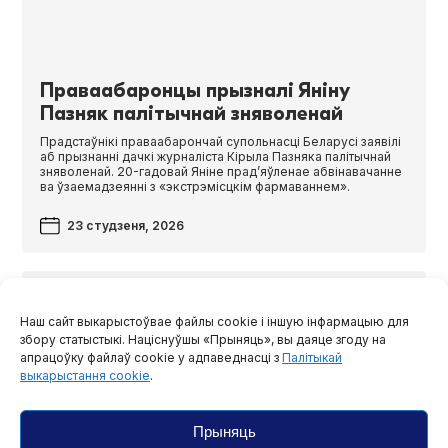
Праваабаронцы прызналі Яніну
Пазняк палітычнай зняволенай
Прадстаўнікі праваабарончай супольнасці Беларусі заявілі
аб прызнанні дачкі журналіста Кірыла Пазняка палітычнай
зняволенай. 20-гадовай Яніне прад’яўленае абвінавачанне
ва ўзаемадзеянні з «экстрэмісцкім фармаваннем».
23 студзеня, 2026
Наш сайт выкарыстоўвае файлы cookie і іншую інфармацыю для
збору статыстыкі. Націснуўшы «Прыняць», вы даяце згоду на
апрацоўку файлаў cookie у адпаведнасці з
Палітыкай
выкарыстання cookie
.
Прыняць