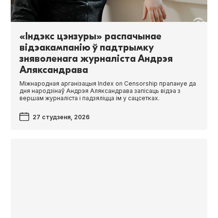
«Індэкс цэнзуры» распачынае
відэакампанію ў падтрымку
зняволенага журналіста Андрэя
Аляксандрава
Міжнародная арганізацыя Index on Cen­sor­ship прапануе да
дня народзінаў Андрэя Аляксандрава запісаць відэа з
вершам журналіста і падзяліцца ім у сацсетках.
27 студзеня, 2026