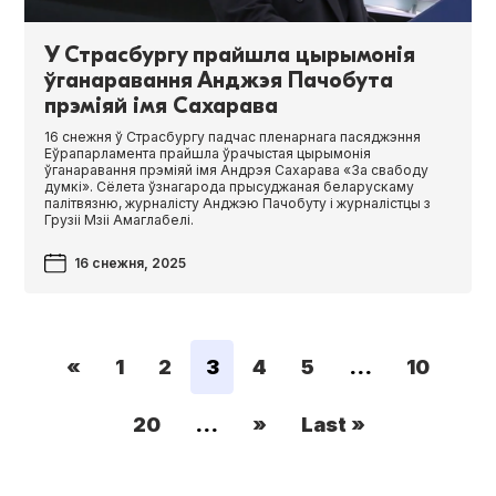
У Страсбургу прайшла цырымонія
ўганаравання Анджэя Пачобута
прэміяй імя Сахарава
16 снежня ў Страсбургу падчас пленарнага пасяджэння
Еўрапарламента прайшла ўрачыстая цырымонія
ўганаравання прэміяй імя Андрэя Сахарава «За свабоду
думкі». Сёлета ўзнагарода прысуджаная беларускаму
палітвязню, журналісту Анджэю Пачобуту і журналістцы з
Грузіі Мзіі Амаглабелі.
16 снежня, 2025
«
1
2
3
4
5
...
10
20
...
»
Last »