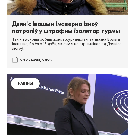
Дзяніс Івашын імаверна ізноў
патрапіў у штрафны ізалятар турмы
Такія высновы робіць жонка журналіста-палітвязня Вольга
Івашына, бо ўжо 15 дзён, як сям’я не атрымлівае ад Дзяніса
лістоў.
23 снежня, 2025
НАВІНЫ