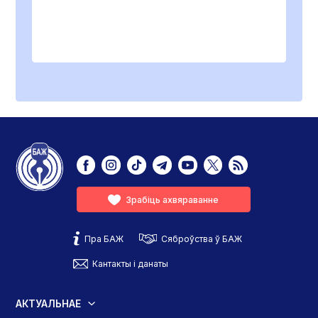
Зрабіць ахвяраванне
Пра БАЖ
Сяброўства ў БАЖ
Кантакты і данаты
АКТУАЛЬНАЕ