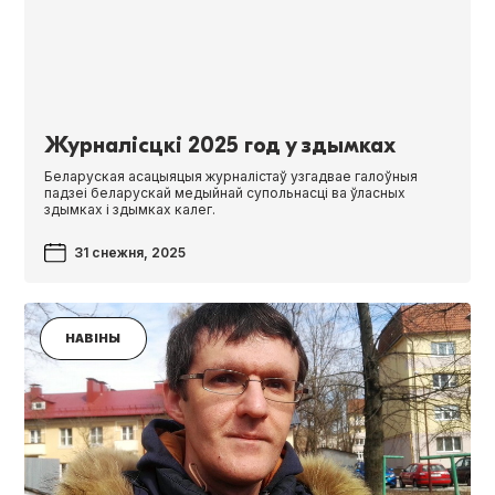
Журналісцкі 2025 год у здымках
Беларуская асацыяцыя журналістаў узгадвае галоўныя
падзеі беларускай медыйнай супольнасці ва ўласных
здымках і здымках калег.
31 снежня, 2025
НАВІНЫ