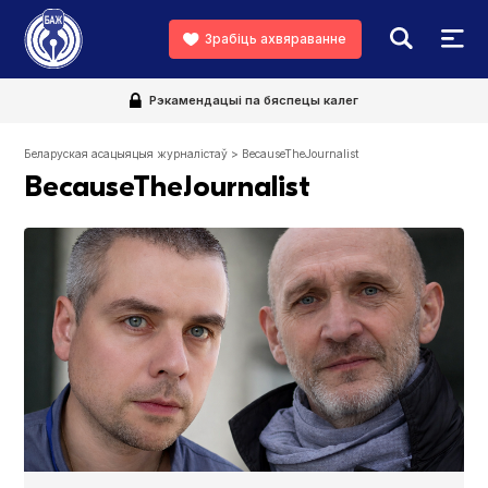
Зрабіць ахвяраванне
Рэкамендацыі па бяспецы калег
Беларуская асацыяцыя журналістаў
>
BecauseTheJournalist
BecauseTheJournalist