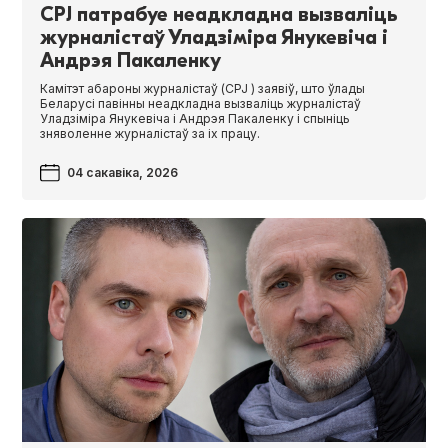
CPJ патрабуе неадкладна вызваліць
журналістаў Уладзіміра Янукевіча і
Андрэя Пакаленку
Камітэт абароны журналістаў (CPJ ) заявіў, што ўлады
Беларусі павінны неадкладна вызваліць журналістаў
Уладзіміра Янукевіча і Андрэя Пакаленку і спыніць
зняволенне журналістаў за іх працу.
04 сакавіка, 2026