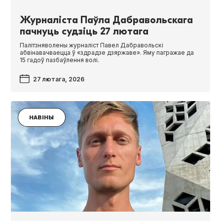
Журналіста Паўла Дабравольскага
пачнуць судзіць 27 лютага
Палітзняволены журналіст Павел Дабравольскі
абвінавачваецца ў «здрадзе дзяржаве». Яму пагражае да
15 гадоў пазбаўлення волі.
27 лютага, 2026
НАВІНЫ