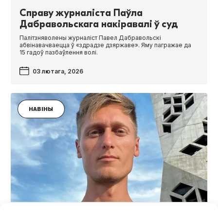
Справу журналіста Паўла
Дабравольскага накіравалі ў суд
Палітзняволены журналіст Павел Дабравольскі
абвінавачваецца ў «здрадзе дзяржаве». Яму пагражае да
15 гадоў пазбаўлення волі.
03 лютага, 2026
НАВІНЫ
Падоўжаны тэрмін утрымання пад