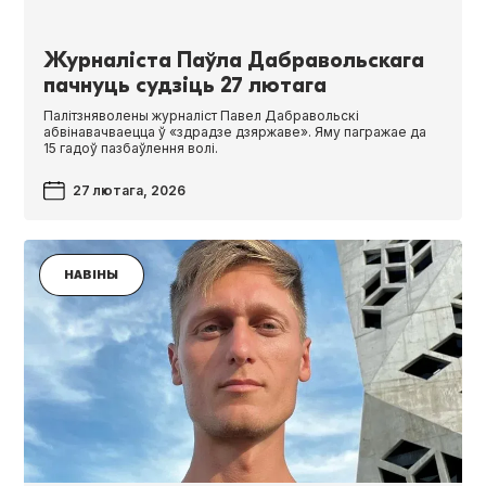
Журналіста Паўла Дабравольскага
пачнуць судзіць 27 лютага
Палітзняволены журналіст Павел Дабравольскі
абвінавачваецца ў «здрадзе дзяржаве». Яму пагражае да
15 гадоў пазбаўлення волі.
27 лютага, 2026
НАВІНЫ