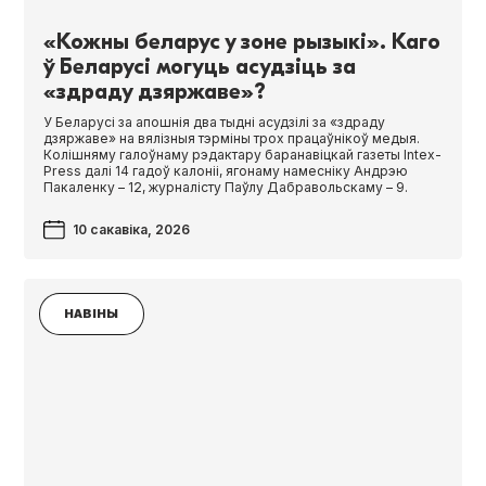
«Кожны беларус у зоне рызыкі». Каго
ў Беларусі могуць асудзіць за
«здраду дзяржаве»?
У Беларусі за апошнія два тыдні асудзілі за «здраду
дзяржаве» на вялізныя тэрміны трох працаўнікоў медыя.
Колішняму галоўнаму рэдактару баранавіцкай газеты Intex-
Press далі 14 гадоў калоніі, ягонаму намесніку Андрэю
Пакаленку – 12, журналісту Паўлу Дабравольскаму – 9.
10 сакавіка, 2026
НАВІНЫ