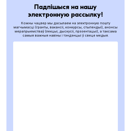
Падпішыся на нашу
электронную рассылку!
Кожны чацвер мы дасылаем на электронную пошту
магчымасці (гранты, вакансіі, конкурсы, стыпендыі), анонсы
мерапрыемстваў (лекцыі, дыскусіі, прэзентацыі), а таксама
самыя важныя навіны і тэндэнцыі ў свеце медыя.