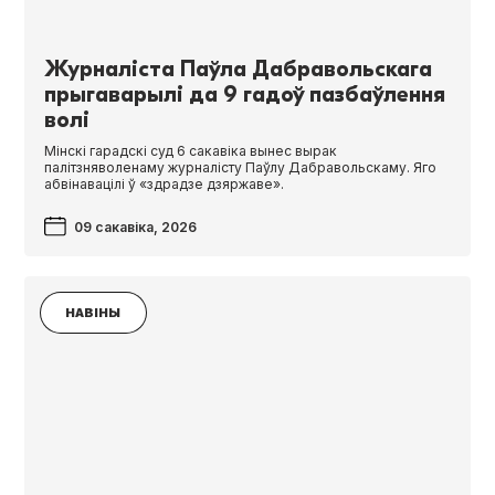
Журналіста Паўла Дабравольскага
прыгаварылі да 9 гадоў пазбаўлення
волі
Мінскі гарадскі суд 6 сакавіка вынес вырак
палітзняволенаму журналісту Паўлу Дабравольскаму. Яго
абвінавацілі ў «здрадзе дзяржаве».
09 сакавіка, 2026
НАВІНЫ