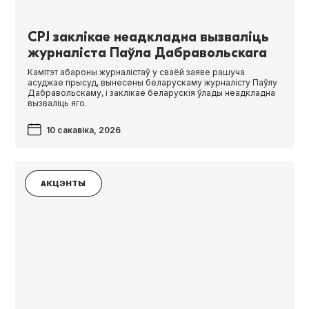
CPJ заклікае неадкладна вызваліць
журналіста Паўла Дабравольскага
Камітэт абароны журналістаў у сваёй заяве рашуча
асуджае прысуд, вынесены беларускаму журналісту Паўлу
Дабравольскаму, і заклікае беларускія ўлады неадкладна
вызваліць яго.
10 сакавіка, 2026
АКЦЭНТЫ