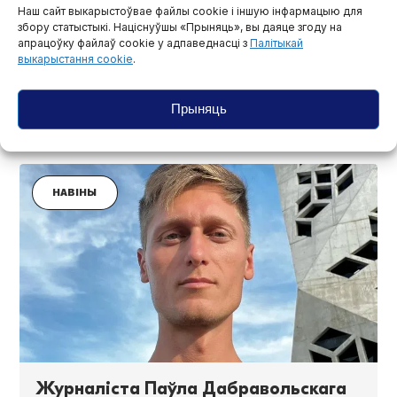
Наш сайт выкарыстоўвае файлы cookie і іншую інфармацыю для
вартай журналіста Паўла
збору статыстыкі. Націснуўшы «Прыняць», вы даяце згоду на
Дабравольскага
апрацоўку файлаў cookie у адпаведнасці з
Палітыкай
выкарыстання cookie
.
Паводле звестак «Позірку», тэрмін утрымання пад вартай
журналіста Паўла Дабравольскага падоўжаны да 22
снежня.
Прыняць
26 лістапада, 2025
НАВІНЫ
Журналіста Паўла Дабравольскага