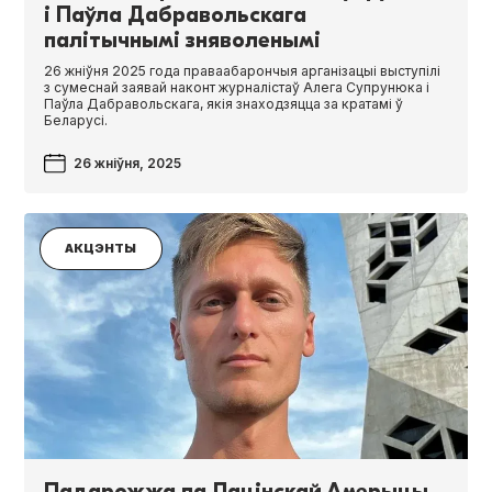
і Паўла Дабравольскага
палітычнымі зняволенымі
26 жніўня 2025 года праваабарончыя арганізацыі выступілі
з сумеснай заявай наконт журналістаў Алега Супрунюка і
Паўла Дабравольскага, якія знаходзяцца за кратамі ў
Беларусі.
26 жніўня, 2025
АКЦЭНТЫ
Падарожжа па Лацінскай Амерыцы