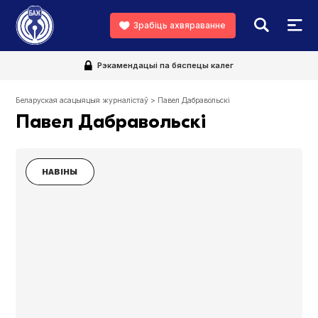
Зрабіць ахвяраванне
Рэкамендацыі па бяспецы калег
Беларуская асацыяцыя журналістаў
>
Павел Дабравольскі
Павел Дабравольскі
НАВІНЫ