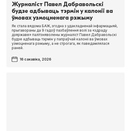
Журналіст Павел Дабравольскі
будзе адбываць тэрмін у калоніі ва
ўмовах узмоцненага рэжыму
Як стала вядома БАЖ, згодна з удакладненай інфармацыяй,
прыгавораны да 9 гадоў пазбаўлення волі за «здраду
дзяржаве» палітзняволены журналіст Павел Дабравольскі
будзе адбываць тэрмін у папраўчай калоніі ва ўмовах
узмоцненага рэжыму, а не строгага, як паведамлялася
раней.
16 сакавіка, 2026