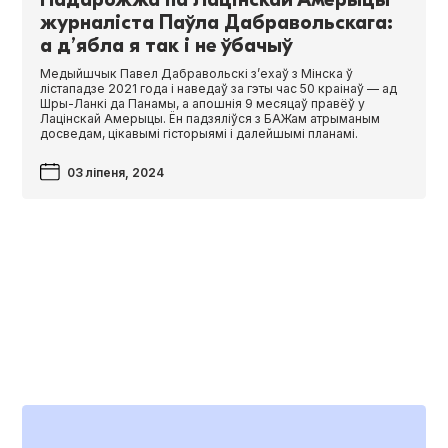
журналіста Паўла Дабравольскага:
а д’ябла я так і не ўбачыў
Медыйшчык Павел Дабравольскі з’ехаў з Мінска ў
лістападзе 2021 года і наведаў за гэты час 50 краінаў — ад
Шры-Ланкі да Панамы, а апошнія 9 месяцаў правёў у
Лацінскай Амерыцы. Ён падзяліўся з БАЖам атрыманым
досведам, цікавымі гісторыямі і далейшымі планамі.
03 ліпеня, 2024