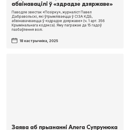
абвінавацілі ў «здрадзе дзяржаве»
Паводле звестак «Позірку», журналіст Павел
Дабравольскі, які ўтрымліваецца ў СІЗА КДБ,
абвінавачваецца ў «здрадзе дзяржаве» (ч. 1 арт. 356
Крымінальнага кодэкса). Яму пагражае да 15 гадоў
пазбаўлення волі.
18 кастрычніка, 2025
Заява аб прызнанні Алега Супрунюка