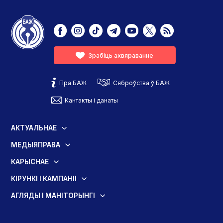
Зрабіць ахвяраванне
Пра БАЖ
Сяброўства ў БАЖ
Кантакты і данаты
АКТУАЛЬНАЕ
МЕДЫЯПРАВА
КАРЫСНАЕ
КІРУНКІ І КАМПАНІІ
АГЛЯДЫ І МАНІТОРЫНГІ