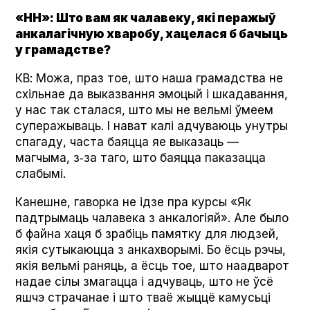
«НН»: Што вам як чалавеку, які перажыў
анкалагічную хваробу, хацелася б бачыць
у грамадстве?
КВ: Можа, праз тое, што наша грамадства не
схільнае да выказвання эмоцый і шкадавання,
у нас так сталася, што мы не вельмі ўмеем
суперажываць. І нават калі адчуваюць унутры
спагаду, часта баяцца яе выказаць —
магчыма, з‑за таго, што баяцца паказацца
слабымі.
Канешне, гаворка не ідзе пра курсы «Як
падтрымаць чалавека з анкалогіяй». Але было
б файна хаця б зрабіць памятку для людзей,
якія сутыкаюцца з анкахворымі. Бо ёсць рэчы,
якія вельмі раняць, а ёсць тое, што наадварот
надае сілы змагацца і адчуваць, што не ўсё
яшчэ страчанае і што тваё жыццё камусьці