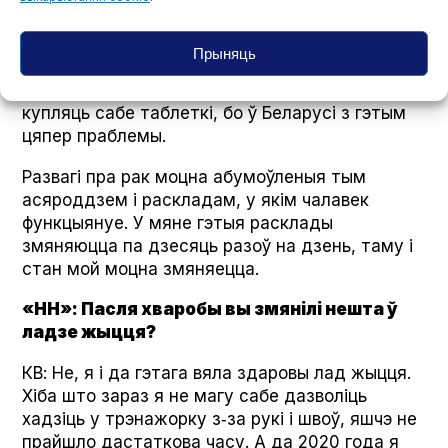
не толькі ў грудзях, калі ён яшчэ недзе сядзіць
у мяне? На наступны дзень думаеш: лухта,
Прыняць
класна, што я жыву ў Польшчы, тут такое
крутое лячэнне і ў мяне ёсць магчымасць
купляць сабе таблеткі, бо ў Беларусі з гэтым
цяпер праблемы.
Развагі пра рак моцна абумоўленыя тым
асяроддзем і раскладам, у якім чалавек
функцыянуе. У мяне гэтыя расклады
змяняюцца па дзесяць разоў на дзень, таму і
стан мой моцна змяняецца.
«НН»: Пасля хваробы вы змянілі нешта ў
ладзе жыцця?
КВ: Не, я і да гэтага вяла здаровы лад жыцця.
Хіба што зараз я не магу сабе дазволіць
хадзіць у трэнажорку з‑за рукі і швоў, яшчэ не
прайшло дастаткова часу. А да 2020 года я