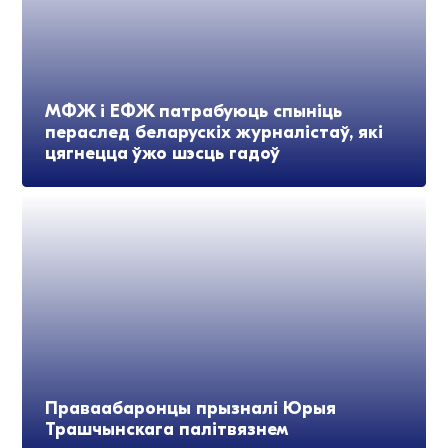
МФЖ і ЕФЖ патрабуюць спыніць
пераслед беларускіх журналістаў, які
цягнецца ўжо шэсць гадоў
Праваабаронцы прызналі Юрыя
Трашчынскага палітвязнем