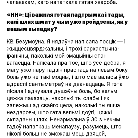
чалавекам, каго напаткала гэтая хвароба.
«НН»: Ці важная гэтая падтрымка і тады,
калі шлях шмат у чым ужо пройдзены, як у
вашым выпадку?
КВ: Безумоўна. Я нядаўна напісала посцік — і
жыццесцвярджальны, і трохі саркастычна-
іранічны, паколькі мой эмацыйны стан
вагаецца. Напісала пра тое, што ўсё добра, я
магу ужо пару гадзін праспаць на левым боку і
боль ужо не такі моцны, і што мае валасы ўжо
адраслі сантыметраў на дванаццаць. Я гэта
пісала і адчувала душэўны боль, бо вельмі
цяжка паказаць, наколькі ты слабы і як
залежыш ад свайго цела, наколькі ты яшчэ
нездаровы, што гэта вельмі доўгі, цяжкі і
складаны шлях. Ненармальна ў 30 з нечым
гадоў напаткаць менапаўзу, разумець, што
ніколі больш не зможаш мець дзяцей,