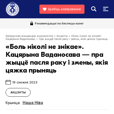
Зрабіць ахвяраванне
Рэкамендацыі па бяспецы калег
Беларуская асацыяцыя журналістаў
>
Акцэнты
>
«Боль ніколі не знікае».
Кацярына Ваданосава — пра жыццё пасля раку і змены, якія цяжка прыняць
«Боль ніколі не знікае».
Кацярына Ваданосава — пра
жыццё пасля раку і змены, якія
цяжка прыняць
19 снежня 2023
АКЦЭНТЫ
Наша Ніва
Крыніца: