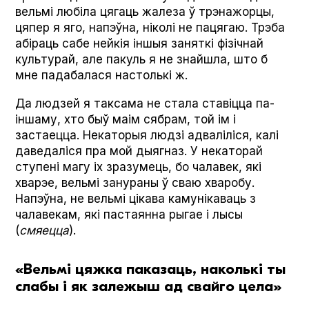
вельмі любіла цягаць жалеза ў трэнажорцы,
цяпер я яго, напэўна, ніколі не пацягаю. Трэба
абіраць сабе нейкія іншыя заняткі фізічнай
культурай, але пакуль я не знайшла, што б
мне падабалася настолькі ж.
Да людзей я таксама не стала ставіцца па-
іншаму, хто быў маім сябрам, той ім і
застаецца. Некаторыя людзі адваліліся, калі
даведаліся пра мой дыягназ. У некаторай
ступені магу іх зразумець, бо чалавек, які
хварэе, вельмі занураны ў сваю хваробу.
Напэўна, не вельмі цікава камунікаваць з
чалавекам, які пастаянна рыгае і лысы
(
смяецца
).
«Вельмі цяжка паказаць, наколькі ты
слабы і як залежыш ад свайго цела»