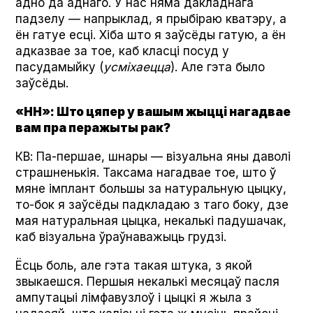
адно да аднаго. У нас няма дакладнага
падзелу — напрыклад, я прыбіраю кватэру, а
ён гатуе есці. Хіба што я заўсёды гатую, а ён
адказвае за тое, каб класці посуд у
пасудамыйку (
усміхаецца
). Але гэта было
заўсёды.
«НН»: Што цяпер у вашым жыцці нагадвае
вам пра перажыты рак?
КВ: Па-першае, шнары — візуальна яны даволі
страшненькія. Таксама нагадвае тое, што ў
мяне імплант большы за натуральную цыцку,
то-бок я заўсёды падкладаю з таго боку, дзе
мая натуральная цыцка, некалькі падушачак,
каб візуальна ўраўнаважыць грудзі.
Ёсць боль, але гэта такая штука, з якой
звыкаешся. Першыя некалькі месяцаў пасля
ампутацыі лімфавузлоў і цыцкі я жыла з