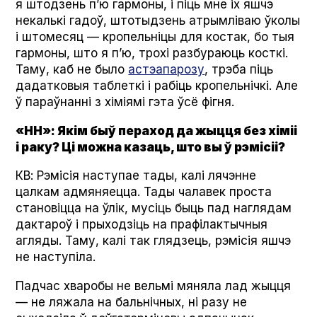
я штодзень п’ю гармоны, і піць мне іх яшчэ
некалькі гадоў, штотыдзень атрымліваю ўколы
і штомесяц — кропельніцы для костак, бо тыя
гармоны, што я п’ю, трохі разбураюць косткі.
Таму, каб не было
астэапарозу
, трэба піць
дадатковыя таблеткі і рабіць кропельнічкі. Але
ў параўнанні з хіміямі гэта ўсё фігня.
«НН»: Якім быў пераход да жыцця без хіміі
і раку? Ці можна казаць, што вы ў рэмісіі?
КВ: Рэмісія наступае тады, калі лячэнне
цалкам адмяняецца. Тады чалавек проста
становіцца на ўлік, мусіць быць пад наглядам
дактароў і прыходзіць на прафілактычныя
агляды. Таму, калі так глядзець, рэмісія яшчэ
не наступіла.
Падчас хваробы не вельмі мяняла лад жыцця
— не ляжала на бальнічных, ні разу не