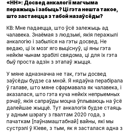
«НН»: Досвед анкалогіі магчыма
перажыць і забыць? Ці гэта нешта такое,
што застаецца з табой назаўсёды?
КВ: Мне падаецца, што ўсё залежыць ад
чалавека. Знаёмая з людзьмі, якія перажылі
анкалогію і забыліся на гэты досвед. Не
ведаю, ці іх мозг яго выціснуў, ці яны гэта
нейкім чынам зрабілі свядома, ці для іх гэта
быў проста адзін з этапаў жыцця.
У мяне адназначна не так, гэты досвед
заўсёды будзе са мной. Я нядаўна перабірала
ў галаве, што мяне сфармавала як чалавека, і
аказалася, што гэта куча нейкіх непрыемных
рэчаў, якія сапраўды моцна ўплываюць на ўсё
далейшае жыццё. Тут анкалогія будзе стаяць
у адным шэрагу з гвалтам 2020 года, з
пачаткам [паўнамаштабнай] вайны, які мы
сустрэлі ў Кіеве, з тым, як я засталася адна з