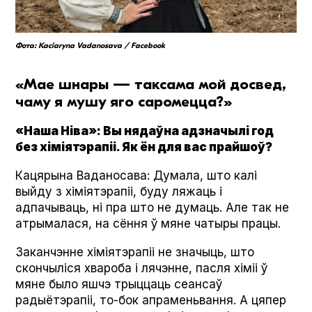
Фота: Kaciaryna Vadanosava / Facebook
«Мае шнары — таксама мой досвед,
чаму я мушу яго саромецца?»
«Наша Ніва»: Вы нядаўна адзначылі год
без хіміятэрапіі. Як ён для вас прайшоў?
Кацярына Ваданосава: Думала, што калі
выйду з хіміятэрапіі, буду ляжаць і
адпачываць, ні пра што не думаць. Але так не
атрымалася, на сёння ў мяне чатыры працы.
Заканчэнне хіміятэрапіі не значыць, што
скончыліся хвароба і лячэнне, пасля хіміі ў
мяне было яшчэ трыццаць сеансаў
радыётэрапіі, то-бок апраменьвання. А цяпер