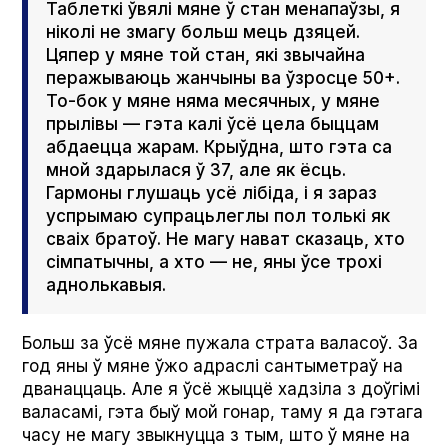
Таблеткі ўвялі мяне ў стан менапаўзы, я
ніколі не змагу больш мець дзяцей.
Цяпер у мяне той стан, які звычайна
перажываюць жанчыны ва ўзросце 50+.
То-бок у мяне няма месячных, у мяне
прылівы — гэта калі ўсё цела быццам
абдаецца жарам. Крыўдна, што гэта са
мной здарылася ў 37, але як ёсць.
Гармоны глушаць усё лібіда, і я зараз
успрымаю супрацьлеглы пол толькі як
сваіх братоў. Не магу нават сказаць, хто
сімпатычны, а хто — не, яны ўсе трохі
аднолькавыя.
Больш за ўсё мяне пужала страта валасоў. За
год яны ў мяне ўжо адраслі сантыметраў на
дванаццаць. Але я ўсё жыццё хадзіла з доўгімі
валасамі, гэта быў мой гонар, таму я да гэтага
часу не магу звыкнуцца з тым, што ў мяне на