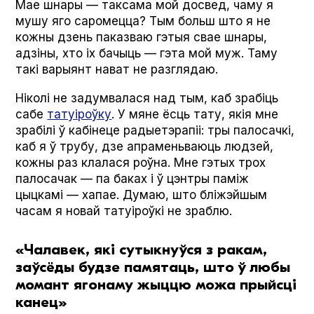
Мае шнары — таксама мой досвед, чаму я
мушу яго саромецца? Тым больш што я не
кожны дзень паказваю гэтыя свае шнары,
адзіны, хто іх бачыць — гэта мой муж. Таму
такі варыянт нават не разглядаю.
Ніколі не задумвалася над тым, каб зрабіць
сабе
татуіроўку
. У мяне ёсць тату, якія мне
зрабілі ў кабінеце радыетэрапіі: тры палосачкі,
каб я ў трубу, дзе апраменьваюць людзей,
кожны раз клалася роўна. Мне гэтых трох
палосачак — па баках і ў цэнтры паміж
цыцкамі — хапае. Думаю, што бліжэйшым
часам я новай татуіроўкі не зраблю.
«Чалавек, які сутыкнуўся з ракам,
заўсёды будзе памятаць, што ў любы
момант ягонаму жыццю можа прыйсці
канец»