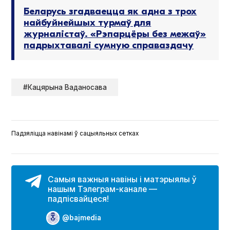
Беларусь згадваецца як адна з трох
найбуйнейшых турмаў для
журналістаў. «Рэпарцёры без межаў»
падрыхтавалі сумную справаздачу
#Кацярына Ваданосава
Падзяліцца навінамі ў сацыяльных сетках
Самыя важныя навіны і матэрыялы ў
нашым Тэлеграм-канале —
падпісвайцеся!
@bajmedia