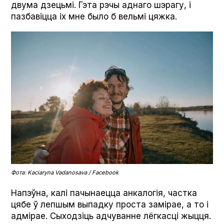
двума дзецьмі. Гэта рэчы аднаго шэрагу, і
пазбавіцца іх мне было б вельмі цяжка.
Фота: Kaciaryna Vadanosava / Facebook
Напэўна, калі пачынаецца анкалогія, частка
цябе ў лепшым выпадку проста замірае, а то і
адмірае. Сыходзіць адчуванне лёгкасці жыцця.