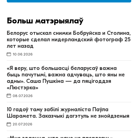
Больш матэрыялаў
Белорус отыскал снимки Бобруйска и Столина,
которые сделал нидерландский фотограф 25
лет назад
10.06.2026
«Я веру, што большасці беларусаў важна
быць пачутымі, важна адчуваць, што яны не
адны». Саша Пушкіна — да пяцігоддзя
«Люстэрка»
08.07.2026
10 гадоў таму забілі журналіста Паўла
Шарамета. Заказчыкі дагэтуль не знойдзеныя
20.07.2026