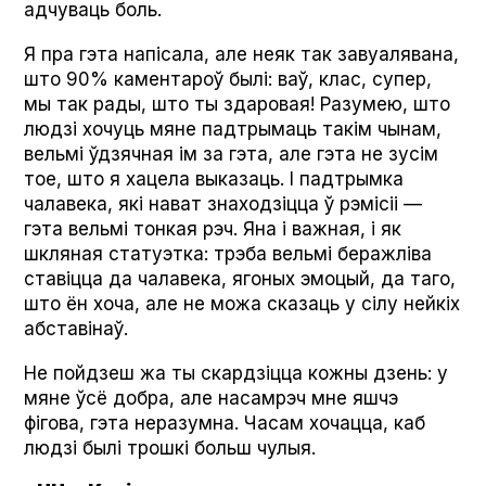
адчуваць боль.
Я пра гэта напісала, але неяк так завуалявана,
што 90% каментароў былі: ваў, клас, супер,
мы так рады, што ты здаровая! Разумею, што
людзі хочуць мяне падтрымаць такім чынам,
вельмі ўдзячная ім за гэта, але гэта не зусім
тое, што я хацела выказаць. І падтрымка
чалавека, які нават знаходзіцца ў рэмісіі —
гэта вельмі тонкая рэч. Яна і важная, і як
шкляная статуэтка: трэба вельмі беражліва
ставіцца да чалавека, ягоных эмоцый, да таго,
што ён хоча, але не можа сказаць у сілу нейкіх
абставінаў.
Не пойдзеш жа ты скардзіцца кожны дзень: у
мяне ўсё добра, але насамрэч мне яшчэ
фігова, гэта неразумна. Часам хочацца, каб
людзі былі трошкі больш чулыя.