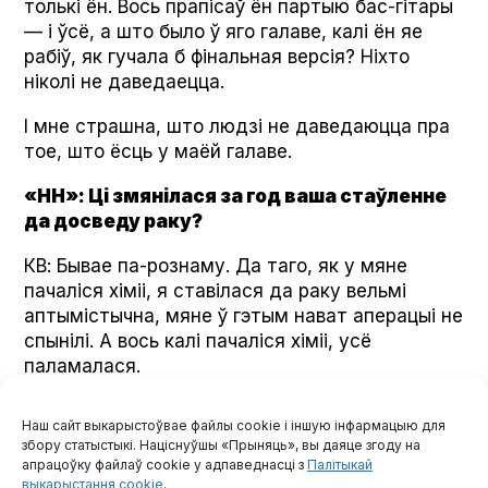
толькі ён. Вось прапісаў ён партыю бас-гітары
— і ўсё, а што было ў яго галаве, калі ён яе
рабіў, як гучала б фінальная версія? Ніхто
ніколі не даведаецца.
І мне страшна, што людзі не даведаюцца пра
тое, што ёсць у маёй галаве.
«НН»: Ці змянілася за год ваша стаўленне
да досведу раку?
КВ: Бывае па-рознаму. Да таго, як у мяне
пачаліся хіміі, я ставілася да раку вельмі
аптымістычна, мяне ў гэтым нават аперацыі не
спынілі. А вось калі пачаліся хіміі, усё
паламалася.
Цяпер мой стан можа быць абсалютна розны.
Наш сайт выкарыстоўвае файлы cookie і іншую інфармацыю для
Магу радавацца, што я гэта ўсё-ткі перажыла,
збору статыстыкі. Націснуўшы «Прыняць», вы даяце згоду на
што ў мяне цяпер у грудзях усё чыста. А праз
апрацоўку файлаў cookie у адпаведнасці з
Палітыкай
пару гадзін прыходзіць асэнсаванне: а калі ён
выкарыстання cookie
.