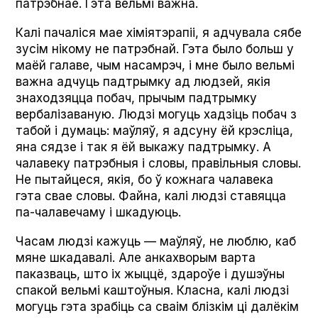
патрэбнае. Гэта вельмі важна.
Калі пачаліся мае хіміятэрапіі, я адчувала сябе
зусім нікому не патрэбнай. Гэта было больш у
маёй галаве, чым насамрэч, і мне было вельмі
важна адчуць падтрымку ад людзей, якія
знаходзяцца побач, прычым падтрымку
вербалізаваную. Людзі могуць хадзіць побач з
табой і думаць: маўляў, я адсуну ёй крэсліца,
яна сядзе і так я ёй выкажу падтрымку. А
чалавеку патрэбныя і словы, правільныя словы.
Не пытайцеся, якія, бо ў кожнага чалавека
гэта свае словы. Файна, калі людзі ставяцца
па-чалавечаму і шкадуюць.
Часам людзі кажуць — маўляў, не люблю, каб
мяне шкадавалі. Але анкахворым варта
паказваць, што іх жыццё, здароўе і душэўны
спакой вельмі каштоўныя. Класна, калі людзі
могуць гэта зрабіць са сваім блізкім ці далёкім