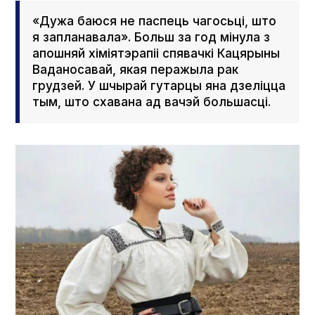
«Дужа баюся не паспець чагосьці, што
я запланавала». Больш за год мінула з
апошняй хіміятэрапіі спявачкі Кацярыны
Ваданосавай, якая перажыла рак
грудзей. У шчырай гутарцы яна дзеліцца
тым, што схавана ад вачэй большасці.