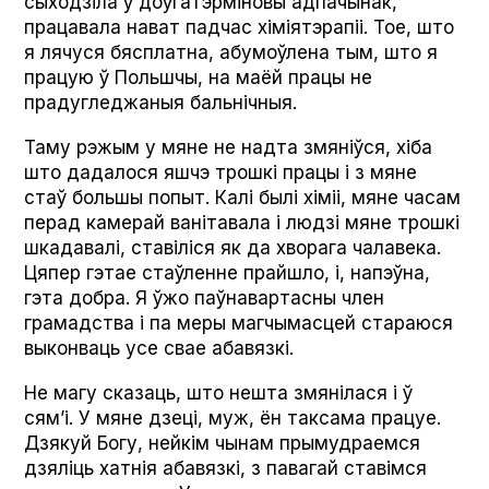
сыходзіла ў доўгатэрміновы адпачынак,
працавала нават падчас хіміятэрапіі. Тое, што
я лячуся бясплатна, абумоўлена тым, што я
працую ў Польшчы, на маёй працы не
прадугледжаныя бальнічныя.
Таму рэжым у мяне не надта змяніўся, хіба
што дадалося яшчэ трошкі працы і з мяне
стаў большы попыт. Калі былі хіміі, мяне часам
перад камерай ванітавала і людзі мяне трошкі
шкадавалі, ставіліся як да хворага чалавека.
Цяпер гэтае стаўленне прайшло, і, напэўна,
гэта добра. Я ўжо паўнавартасны член
грамадства і па меры магчымасцей стараюся
выконваць усе свае абавязкі.
Не магу сказаць, што нешта змянілася і ў
сям’і. У мяне дзеці, муж, ён таксама працуе.
Дзякуй Богу, нейкім чынам прымудраемся
дзяліць хатнія абавязкі, з павагай ставімся