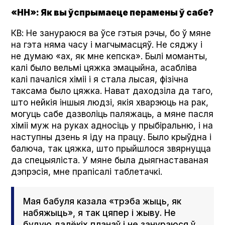
«НН»: Як вы ўспрымаеце перамены ў сабе?
КВ: Не занураюся ва ўсе гэтыя рэчы, бо ў мяне
на гэта няма часу і магчымасцяў. Не сяджу і
не думаю «ах, як мне кепска». Былі моманты,
калі было вельмі цяжка эмацыйна, асабліва
калі пачаліся хіміі і я стала лысая, фізічна
таксама было цяжка. Нават даходзіла да таго,
што нейкія іншыя людзі, якія хварэюць на рак,
могуць сабе дазволіць паляжаць, а мяне пасля
хіміі муж на руках адносіць у прыбіральню, і на
наступны дзень я іду на працу. Было крыўдна і
балюча, так цяжка, што прыйшлося звярнуцца
да спецыяліста. У мяне была дыягнаставаная
дэпрэсія, мне прапісалі таблетачкі.
Мая бабуля казала «трэба жыць, як
набяжыць», я так цяпер і жыву. Не
будую далёкіх планаў і не занураюся ў