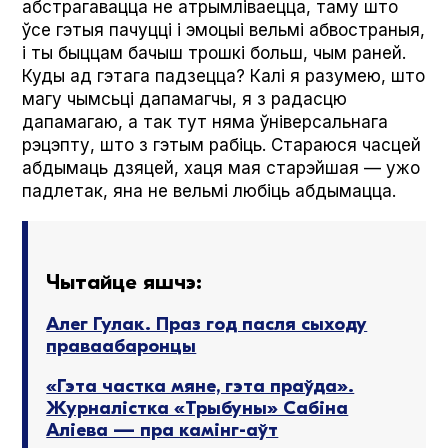
абстрагавацца не атрымліваецца, таму што
ўсе гэтыя пачуцці і эмоцыі вельмі абвостраныя,
і ты быццам бачыш трошкі больш, чым раней.
Куды ад гэтага падзецца? Калі я разумею, што
магу чымсьці дапамагчы, я з радасцю
дапамагаю, а так тут няма ўніверсальнага
рэцэпту, што з гэтым рабіць. Стараюся часцей
абдымаць дзяцей, хаця мая старэйшая — ужо
падлетак, яна не вельмі любіць абдымацца.
Чытайце яшчэ:
Алег Гулак. Праз год пасля сыходу
праваабаронцы
«Гэта частка мяне, гэта праўда».
Журналістка «Трыбуны» Сабіна
Аліева — пра камінг-аўт