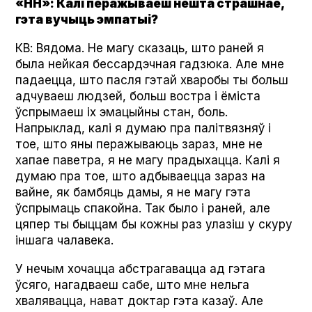
«НН»: Калі перажываеш нешта страшнае,
гэта вучыць эмпатыі?
КВ: Вядома. Не магу сказаць, што раней я
была нейкая бессардэчная гадзюка. Але мне
падаецца, што пасля гэтай хваробы ты больш
адчуваеш людзей, больш востра і ёміста
ўспрымаеш іх эмацыйны стан, боль.
Напрыклад, калі я думаю пра палітвязняў і
тое, што яны перажываюць зараз, мне не
хапае паветра, я не магу прадыхацца. Калі я
думаю пра тое, што адбываецца зараз на
вайне, як бамбяць дамы, я не магу гэта
ўспрымаць спакойна. Так было і раней, але
цяпер ты быццам бы кожны раз улазіш у скуру
іншага чалавека.
У нечым хочацца абстрагавацца ад гэтага
ўсяго, нагадваеш сабе, што мне нельга
хвалявацца, нават доктар гэта казаў. Але