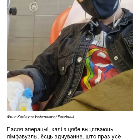
Фота: Kaciaryna Vadanosava / Facebook
Пасля аперацыі, калі з цябе выцягваюць
лімфавузлы, ёсць адчуванне, што праз усё