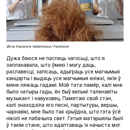
Фота: Kaciaryna Vadanosava / Facebook
Дужа баюся не паспець чагосьці, што я
запланавала, што ўмею і магу даць,
распавесці, запісаць, адыграць усе магчымыя
канцэрты і выдаць усе магчымыя кніжкі, якія ў
мяне ляжаць гадамі. Мой тата памёр, калі мне
было чатыры гады, ён быў вельмі таленавіты
музыкант і навуковец. Памятаю свой стан,
калі знаходзіла яго песні, партытуры, вершы,
чарнавікі, мне было так крыўдна, што гэта ўсё
ніколі не пабачыла свет. Гэтыя матэрыялы былі
ў такім стане, што адаптаваць іх начыста мог