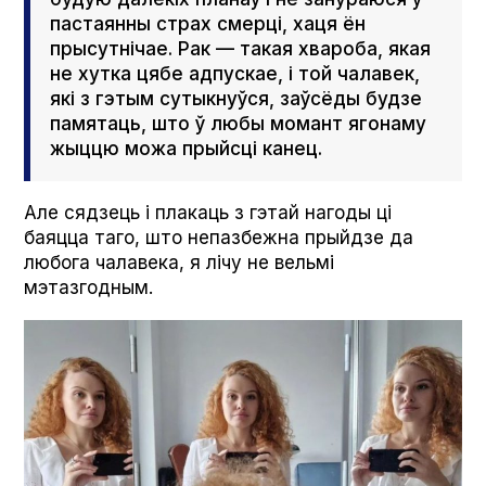
пастаянны страх смерці, хаця ён
прысутнічае. Рак — такая хвароба, якая
не хутка цябе адпускае, і той чалавек,
які з гэтым сутыкнуўся, заўсёды будзе
памятаць, што ў любы момант ягонаму
жыццю можа прыйсці канец.
Але сядзець і плакаць з гэтай нагоды ці
баяцца таго, што непазбежна прыйдзе да
любога чалавека, я лічу не вельмі
мэтазгодным.