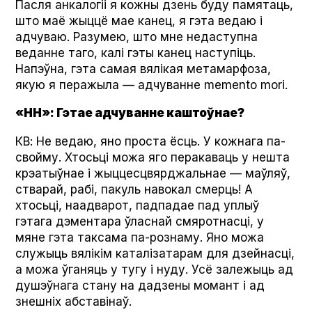
Пасля анкалогіі я кожны дзень буду памятаць,
што маё жыццё мае канец, я гэта ведаю і
адчуваю. Разумею, што мне недаступна
веданне таго, калі гэты канец наступіць.
Напэўна, гэта самая вялікая метамарфоза,
якую я перажыла — адчуванне memen­to mori.
«НН»: Гэтае адчуванне каштоўнае?
КВ: Не ведаю, яно проста ёсць. У кожнага па-
свойму. Хтосьці можа яго перакаваць у нешта
крэатыўнае і жыццесцвярджальнае — маўляў,
стварай, рабі, пакуль навокал смерць! А
хтосьці, наадварот, падпадае пад уплыў
гэтага дэментара ўласнай смяротнасці, у
мяне гэта таксама па-рознаму. Яно можа
служыць вялікім каталізатарам для дзейнасці,
а можа ўганяць у тугу і нуду. Усё залежыць ад
душэўнага стану на дадзены момант і ад
знешніх абставінаў.