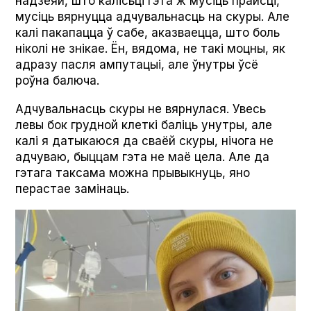
надзеяй, што калісьці гэта ж мусіць прайсці,
мусіць вярнуцца адчувальнасць на скуры. Але
калі пакапацца ў сабе, аказваецца, што боль
ніколі не знікае. Ён, вядома, не такі моцны, як
адразу пасля ампутацыі, але ўнутры ўсё
роўна балюча.
Адчувальнасць скуры не вярнулася. Увесь
левы бок грудной клеткі баліць унутры, але
калі я датыкаюся да сваёй скуры, нічога не
адчуваю, быццам гэта не маё цела. Але да
гэтага таксама можна прывыкнуць, яно
перастае замінаць.