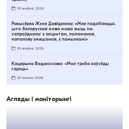
05 жніўня, 2026
Рэжысёрка Жэня Давідзенка: «Мне падабаецца,
што беларуская мова можа жыць па-
сапраўднаму: з акцэнтам, паламаная,
напалову змяшаная, з памылкамі»
02 жніўня, 2026
Кацярына Ваданосава: «Мне трэба заўсёды
гарэць»
29 ліпеня, 2026
Агляды і маніторынгі