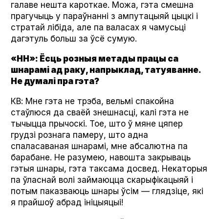
галаве нешта кароткае. Можа, гэта смешна
прагучыць у параўнанні з ампутацыяй цыцкі і
стратай лібіда, але па валасах я чамусьці
дагэтуль больш за ўсё сумую.
«НН»: Ёсць розныя метады працы са
шнарамі ад раку, напрыклад, татуяванне.
Не думалі пра гэта?
КВ: Мне гэта не трэба, вельмі спакойна
стаўлюся да сваёй знешнасці, калі гэта не
тычыцца прычоскі. Тое, што ў мяне цяпер
грудзі рознага памеру, што адна
спаласаваная шнарамі, мне абсалютна па
барабане. Не разумею, навошта закрываць
гэтыя шнары, гэта таксама досвед. Некаторыя
па ўласнай волі займаюцца скарыфікацыяй і
потым паказваюць шнары ўсім — глядзіце, які
я прайшоў абрад ініцыяцыі!