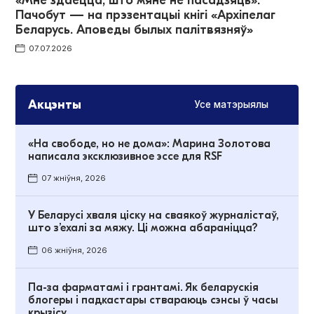
«Мне здаецца, што мяне не пасадзяць».
Пачобут — на прэзентацыі кнігі «Архіпелаг
Беларусь. Аповеды былых палітвязняў»
07.07.2026
Акцэнты
Усе матэрыялы
«На свободе, но не дома»: Марина Золотова
написала эксклюзивное эссе для RSF
07 жніўня, 2026
У Беларусі хваля ціску на сваякоў журналістаў,
што з’ехалі за мяжу. Ці можна абараніцца?
06 жніўня, 2026
Па-за фарматамі і грантамі. Як беларускія
блогеры і падкастары ствараюць сэнсы ў часы
крызісу