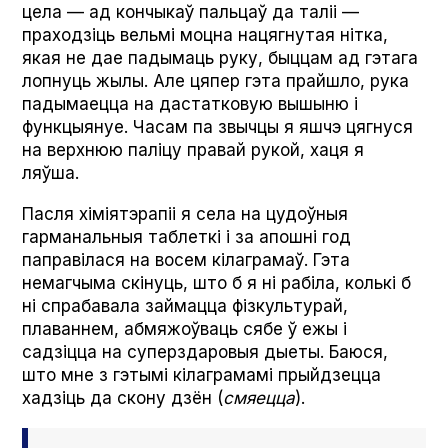
цела — ад кончыкаў пальцаў да таліі —
праходзіць вельмі моцна нацягнутая нітка,
якая не дае падымаць руку, быццам ад гэтага
лопнуць жылы. Але цяпер гэта прайшло, рука
падымаецца на дастатковую вышыню і
функцыянуе. Часам па звычцы я яшчэ цягнуся
на верхнюю паліцу правай рукой, хаця я
ляўша.
Пасля хіміятэрапіі я села на цудоўныя
гарманальныя таблеткі і за апошні год
паправілася на восем кілаграмаў. Гэта
немагчыма скінуць, што б я ні рабіла, колькі б
ні спрабавала займацца фізкультурай,
плаваннем, абмяжоўваць сябе ў ежы і
садзіцца на суперздаровыя дыеты. Баюся,
што мне з гэтымі кілаграмамі прыйдзецца
хадзіць да скону дзён (
смяецца
).