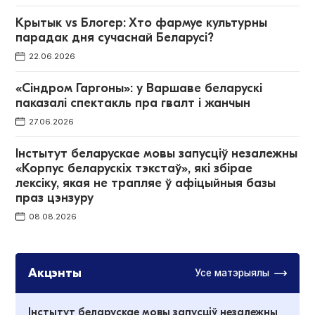
Крытык vs Блогер: Хто фармуе культурны
парадак дня сучаснай Беларусі?
22.06.2026
«Сіндром Гаргоны»: у Варшаве беларускі
паказалі спектакль пра гвалт і жанчын
27.06.2026
Інстытут беларускае мовы запусціў незалежны
«Корпус беларускіх тэкстаў», які збірае
лексіку, якая не трапляе ў афіцыйныя базы
праз цэнзуру
08.08.2026
Акцэнты
Усе матэрыялы
Інстытут беларускае мовы запусціў незалежны