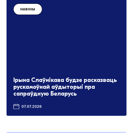
НАВІНЫ
Ірына Слаўнікава будзе расказваць
рускамоўнай аўдыторыі пра
сапраўдную Беларусь
07.07.2026