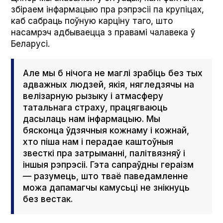
збіраем інфармацыю пра рэпрэсіі па крупіцах,
каб сабраць поўную карціну таго, што
насамрэч адбываецца з правамі чалавека ў
Беларусі.
Але мы б нічога не маглі зрабіць без тых
адважных людзей, якія, нягледзячы на
велізарную рызыку і атмасферу
татальнага страху, працягваюць
дасылаць нам інфармацыю. Мы
бясконца ўдзячныя кожнаму і кожнай,
хто піша нам і перадае каштоўныя
звесткі пра затрыманні, палітвязняў і
іншыя рэпрэсіі. Гэта сапраўдны гераізм
— разумець, што тваё паведамленне
можа дапамагчы камусьці не знікнуць
без вестак.