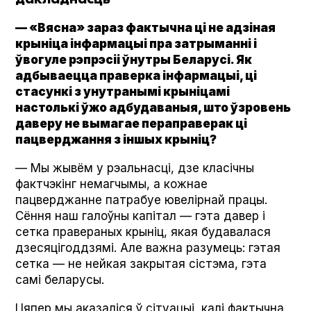
— «Вясна» зараз фактычна ці не адзіная
крыніца інфармацыі пра затрыманні і
ўвогуле рэпрэсіі ўнутры Беларусі. Як
адбываецца праверка інфармацыі, ці
стасункі з унутранымі крыніцамі
настолькі ўжо адбудаваныя, што ўзровень
даверу не вымагае пераправерак ці
пацверджання з іншых крыніц?
— Мы жывём у рэальнасці, дзе класічны
фактчэкінг немагчымы, а кожнае
пацверджанне патрабуе ювелірнай працы.
Cёння наш галоўны капітал — гэта давер і
сетка правераных крыніц, якая будавалася
дзесяцігоддзямі. Але важна разумець: гэтая
сетка — не нейкая закрытая сістэма, гэта
самі беларусы.
Цяпер мы аказаліся ў сітуацыі, калі фактычна