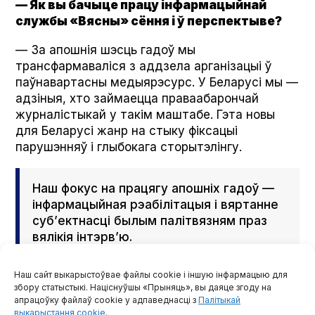
— Як вы бачыце працу інфармацыйнай
службы «Вясны» сёння і ў перспектыве?
— За апошнія шэсць гадоў мы
трансфармаваліся з аддзела арганізацыі ў
паўнавартасны медыярэсурс. У Беларусі мы —
адзіныя, хто займаецца праваабарончай
журналістыкай у такім маштабе. Гэта новы
для Беларусі жанр на стыку фіксацыі
парушэнняў і глыбокага сторытэлінгу.
Наш фокус на працягу апошніх гадоў —
інфармацыйная рэабілітацыя і вяртанне
суб’ектнасці былым палітвязням праз
вялікія інтэрв’ю.
Наш сайт выкарыстоўвае файлы cookie і іншую інфармацыю для
Мы робім і творчыя праекты, як музычны
збору статыстыкі. Націснуўшы «Прыняць», вы даяце згоду на
альбом «Пазначаныя жоўтым». Зараз
апрацоўку файлаў cookie у адпаведнасці з
Палітыкай
рыхтуемся да Дня палітвязняў — гэта наша
выкарыстання cookie
.