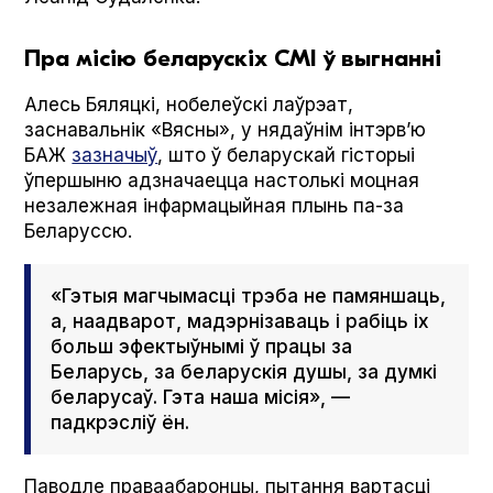
Пра місію беларускіх СМІ ў выгнанні
Алесь Бяляцкі, нобелеўскі лаўрэат,
заснавальнік «Вясны», у нядаўнім інтэрв’ю
БАЖ
зазначыў
, што ў беларускай гісторыі
ўпершыню адзначаецца настолькі моцная
незалежная інфармацыйная плынь па-за
Беларуссю.
«Гэтыя магчымасці трэба не памяншаць,
а, наадварот, мадэрнізаваць і рабіць іх
больш эфектыўнымі ў працы за
Беларусь, за беларускія душы, за думкі
беларусаў. Гэта наша місія», —
падкрэсліў ён.
Паводле праваабаронцы, пытання вартасці