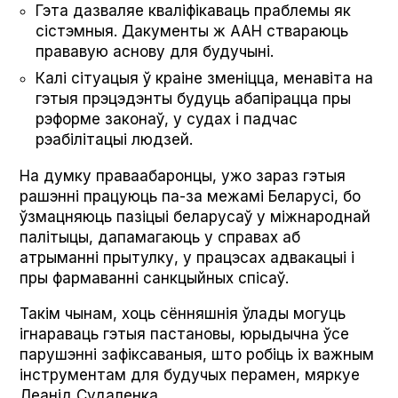
Гэта дазваляе кваліфікаваць праблемы як
сістэмныя. Дакументы ж ААН ствараюць
прававую аснову для будучыні.
Калі сітуацыя ў краіне зменіцца, менавіта на
гэтыя прэцэдэнты будуць абапірацца пры
рэформе законаў, у судах і падчас
рэабілітацыі людзей.
На думку праваабаронцы, ужо зараз гэтыя
рашэнні працуюць па-за межамі Беларусі, бо
ўзмацняюць пазіцыі беларусаў у міжнароднай
палітыцы, дапамагаюць у справах аб
атрыманні прытулку, у працэсах адвакацыі і
пры фармаванні санкцыйных спісаў.
Такім чынам, хоць сённяшнія ўлады могуць
ігнараваць гэтыя пастановы, юрыдычна ўсе
парушэнні зафіксаваныя, што робіць іх важным
інструментам для будучых перамен, мяркуе
Леанід Судаленка.