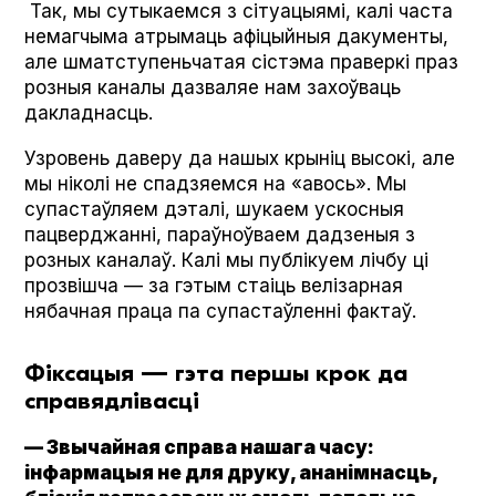
Так, мы сутыкаемся з сітуацыямі, калі часта
немагчыма атрымаць афіцыйныя дакументы,
але шматступеньчатая сістэма праверкі праз
розныя каналы дазваляе нам захоўваць
дакладнасць.
Узровень даверу да нашых крыніц высокі, але
мы ніколі не спадзяемся на «авось». Мы
супастаўляем дэталі, шукаем ускосныя
пацверджанні, параўноўваем дадзеныя з
розных каналаў. Калі мы публікуем лічбу ці
прозвішча — за гэтым стаіць велізарная
нябачная праца па супастаўленні фактаў.
Фіксацыя — гэта першы крок да
справядлівасці
— Звычайная справа нашага часу:
інфармацыя не для друку, ананімнасць,