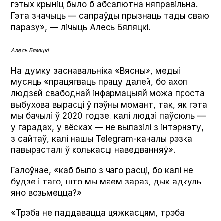
гэтых крыніц было б абсалютна няправільна.
Гэта значыць — сапраўды прызнаць тады сваю
паразу», — лічыць Алесь Бяляцкі.
Алесь Бяляцкі
На думку заснавальніка «Вясны», медыі
мусяць «працягваць працу далей, бо ахоп
людзей свабоднай інфармацыяй можа проста
выбухова вырасці ў пэўны момант, так, як гэта
мы бачылі ў 2020 годзе, калі людзі паўсюль —
у гарадах, у вёсках — не вылазілі з інтэрнэту,
з сайтаў, калі нашы Telegram-каналы рэзка
павырасталі ў колькасці наведванняў».
Галоўнае, «каб было з чаго расці, бо калі не
будзе і таго, што мы маем зараз, дык адкуль
яно возьмецца?»
«Трэба не паддавацца цяжкасцям, трэба