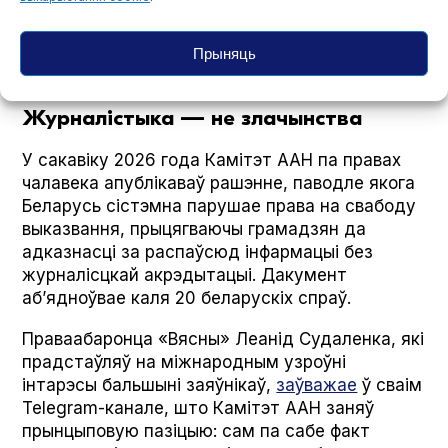
адна з галоўных інфармацыйных кампаній,
якая закліканая нагадаць свету, што за
Прыняць
кожным за кратамі стаіць жывы чалавек.
Журналістыка — не злачынства
У сакавіку 2026 года Камітэт ААН па правах
чалавека апублікаваў рашэнне, паводле якога
Беларусь сістэмна парушае права на свабоду
выказвання, прыцягваючы грамадзян да
адказнасці за распаўсюд інфармацыі без
журналісцкай акрэдытацыі. Дакумент
аб’ядноўвае каля 20 беларускіх спраў.
Праваабаронца «Вясны» Леанід Судаленка, які
прадстаўляў на міжнародным узроўні
інтарэсы бальшыні заяўнікаў,
заўважае
ў сваім
Telegram-канале, што Камітэт ААН заняў
прынцыповую пазіцыю: сам па сабе факт