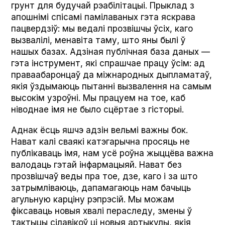
грунт для будучай рэабілітацыі. Прыклад з
апошнімі спісамі памілаваных гэта яскрава
пацвердзіў: мы ведалі прозвішчы ўсіх, каго
вызвалілі, менавіта таму, што яны былі ў
нашых базах. Адзіная публічная база даных —
гэта інструмент, які спрашчае працу ўсім: ад
праваабаронцаў да міжнародных дыпламатаў,
якія ўздымаюць пытанні вызвалення на самым
высокім узроўні. Мы працуем на тое, каб
ніводнае імя не было сцёртае з гісторыі.
Аднак ёсць яшчэ адзін вельмі важны бок.
Нават калі сваякі катэгарычна просяць не
публікаваць імя, нам усё роўна жыццёва важна
валодаць гэтай інфармацыяй. Нават без
прозвішчаў веды пра тое, дзе, каго і за што
затрымліваюць, дапамагаюць нам бачыць
агульную карціну рэпрэсій. Мы можам
фіксаваць новыя хвалі пераследу, змены ў
тактыцы сілавікоў ці новыя артыкулы, якія