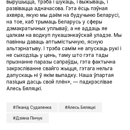
вырушыцца, трэба і шукаць, і выжываць, і
развівацца адначасова. Гэта ёсць пэўная
ахвяра, якую мы даём на будучыню Беларусі,
на тое, каб трымаць Беларусь у сферы
дэмакратычных уплываў, а не аддаць яе
цалкам на водкуп лукашэнкаўскай уладзе. Мы
павінны даваць аптымістычную, ясную
альтэрнатыву. І трэба самім не апускаць рукі і
не сыходзіць у цень, таму што гэта тады
прызнанне паразы сапраўды, гэта фактычна
закрэсліванне свайго жыцця, гэтага нельга
дапускаць ні ў якім выпадку. Наша ўпартая
пазіцыя дасць свой плён», — падкрэслівае
Алесь Бяляцкі.
#Леанід Судаленка
#Алесь Бяляцкі
#Дзіяна Пінчук