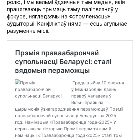
ролю, і мы вельмі ўдзячныя тым медыя, якія
працягваюць трымаць тэму палітвязняў у
фокусе, нягледзячы на «стомленасць»
аўдыторыі. Канфліктаў няма — ёсць агульнае
разуменне місіі.