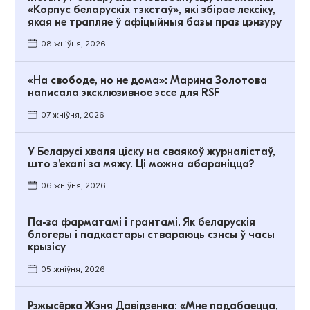
«Корпус беларускіх тэкстаў», які збірае лексіку,
якая не трапляе ў афіцыйныя базы праз цэнзуру
08 жніўня, 2026
«На свободе, но не дома»: Марина Золотова
написала эксклюзивное эссе для RSF
07 жніўня, 2026
У Беларусі хваля ціску на сваякоў журналістаў,
што з’ехалі за мяжу. Ці можна абараніцца?
06 жніўня, 2026
Па-за фарматамі і грантамі. Як беларускія
блогеры і падкастары ствараюць сэнсы ў часы
крызісу
05 жніўня, 2026
Рэжысёрка Жэня Давідзенка: «Мне падабаецца,