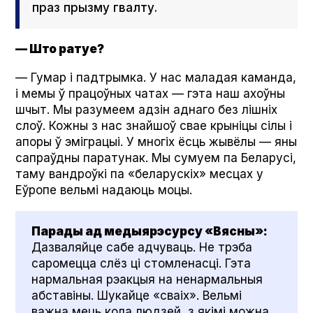
праз прызму гвалту.
— Што ратуе?
— Гумар і падтрымка. У нас маладая каманда,
і мемы ў працоўных чатах — гэта наш ахоўны
шчыт. Мы разумеем адзін аднаго без лішніх
слоў. Кожны з нас знайшоў свае крыніцы сілы і
апоры ў эміграцыі. У многіх ёсць жывёлы — яны
сапраўдны паратунак. Мы сумуем па Беларусі,
таму вандроўкі па «беларускіх» месцах у
Еўропе вельмі надаюць моцы.
Парады ад медыярэсурсу «Вясны»:
Дазваляйце сабе адчуваць. Не трэба
саромецца слёз ці стомленасці. Гэта
нармальная рэакцыя на ненармальныя
абставіны. Шукайце «сваіх». Вельмі
важна мець кола людзей, з якімі можна