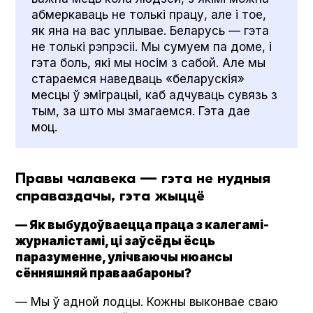
абмеркаваць не толькі працу, але і тое,
як яна на вас уплывае. Беларусь — гэта
не толькі рэпрэсіі. Мы сумуем па доме, і
гэта боль, які мы носім з сабой. Але мы
стараемся наведваць «беларускія»
месцы ў эміграцыі, каб адчуваць сувязь з
тым, за што мы змагаемся. Гэта дае
моц.
Правы чалавека — гэта не нудныя
справаздачы, гэта жыццё
— Як выбудоўваецца праца з калегамі-
журналістамі, ці заўсёды ёсць
паразуменне, улічваючы нюансы
сённяшняй праваабароны?
— Мы ў адной лодцы. Кожны выконвае сваю