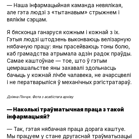
— Наша інфармацыйная каманда невялікая,
але гэта людзі з «тытанавым» стрыжнем і
вялікім сэрцам.
Я бясконца ганаруся кожным і кожнай з іх.
Гэтыя людзі штодзень выконваюць велізарную
нябачную працу: яны прасейваюць тоны болю,
каб грамадства атрымала адзін радок праўды.
Самае каштоўнае — тое, што ў гэтым
цемрашальстве яны захавалі здольнасць
бачыць у кожнай лічбе чалавека, не ачарсцвелі
і не ператварыліся ў механічных рэгістратараў.
Дзіяна Пінчук. Фота з асабістага архіву
— Наколькі траўматычная праца з такой
інфармацыяй?
— Так, гэтая нябачная праца дорага каштуе.
Мы працуем у стане другаснай траўматызацыі