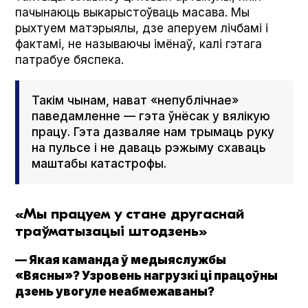
пачынаюць выкарыстоўваць масава. Мы
рыхтуем матэрыялы, дзе аперуем лічбамі і
фактамі, не называючы імёнаў, калі гэтага
патрабуе бяспека.
Такім чынам, нават «непублічнае»
паведамленне — гэта ўнёсак у вялікую
працу. Гэта дазваляе нам трымаць руку
на пульсе і не даваць рэжыму схаваць
маштабы катастрофы.
«Мы працуем у стане другаснай
траўматызацыі штодзень»
— Якая каманда ў медыяслужбы
«Вясны»? Узровень нагрузкі ці працоўны
дзень увогуле неабмежаваны?