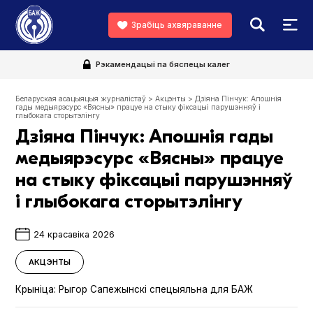
Зрабіць ахвяраванне
Рэкамендацыі па бяспецы калег
Беларуская асацыяцыя журналістаў
>
Акцэнты
>
Дзіяна Пінчук: Апошнія
гады медыярэсурс «Вясны» працуе на стыку фіксацыі парушэнняў і
глыбокага сторытэлінгу
Дзіяна Пінчук: Апошнія гады
медыярэсурс «Вясны» працуе
на стыку фіксацыі парушэнняў
і глыбокага сторытэлінгу
24 красавіка 2026
АКЦЭНТЫ
Крыніца:
Рыгор Сапежынскі спецыяльна для БАЖ