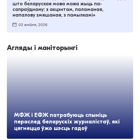
што беларуская мова можа жыць па-
сапраўднаму: з акцэнтам, паламаная,
напалову змяшаная, з памылкамі»
02 жніўня, 2026
Агляды і маніторынгі
МФЖ і ЕФЖ патрабуюць спыніць
пераслед беларускіх журналістаў, які
цягнецца ўжо шэсць гадоў