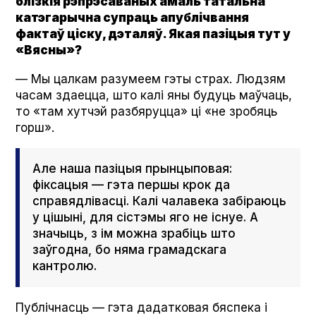
блізкія рэпрэсаваных амаль татальна
катэгарычна супраць апублічвання
фактаў ціску, дэталяў. Якая пазіцыя тут у
«Вясны»?
— Мы цалкам разумеем гэты страх. Людзям
часам здаецца, што калі яны будуць маўчаць,
то «там хутчэй разбяруцца» ці «не зробяць
горш».
Але наша пазіцыя прынцыповая:
фіксацыя — гэта першы крок да
справядлівасці. Калі чалавека забіраюць
у цішыні, для сістэмы яго не існуе. А
значыць, з ім можна зрабіць што
заўгодна, бо няма грамадскага
кантролю.
Публічнасць — гэта дадатковая бяспека і