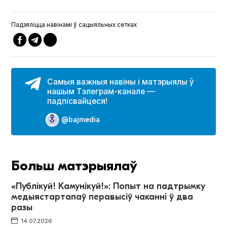
Падзяліцца навінамі ў сацыяльных сетках
Самыя важныя навіны і матэрыялы ў
нашым Тэлеграм-канале —
падпісвайцеся!
@bajmedia
Больш матэрыялаў
«Публікуй! Камунікуй!»: Попыт на падтрымку
медыястартапаў перавысіў чаканні ў два
разы
14.07.2026