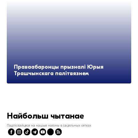
Праваабаронцы прызналі Юрыя
Трашчынскага палітвязнем
Найбольш чытанае
Падпісвайцеся на нашыя навіны в сацяльных сетках