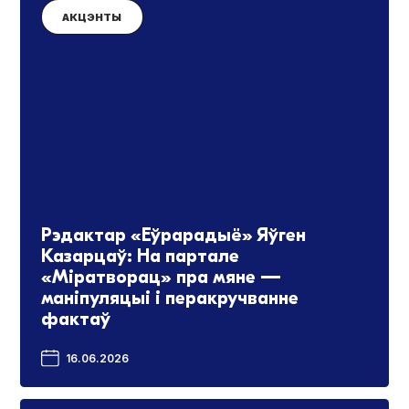
АКЦЭНТЫ
Рэдактар «Еўрарадыё» Яўген
Казарцаў: На партале
«Міратворац» пра мяне —
маніпуляцыі і перакручванне
фактаў
16.06.2026