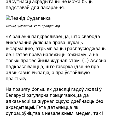
адсутнасці акрэдытацыі не можа быць
падставай для пакарання.
Леанід Судаленка. Фота: spring96.org
«У рашэнні падкрэсліваецца, што свабода
выказвання ўключае права шукаць
інфармацыю, атрымліваць і распаўсюджваць
яе. І гэтае права належыць кожнаму, а не
толькі прафесійным журналістам. (…) Асобна
падкрэсліваецца, што гаворка ідзе не пра
адзінкавыя выпадкі, а пра ўстойлівую
практыку.
На працягу больш як дзесяці гадоў людзі ў
Беларусі рэгулярна прыцягваюцца да
адказнасці за журналісцкую дзейнасць без
акрэдытацыі. Гэта датычыцца як
супрацоўніцтва з незалежнымі медыя, так і