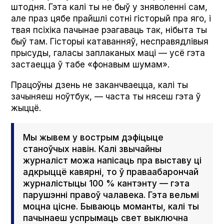
штодня. Гэта калі ты не быў у зняволенні сам,
але праз цябе прайшлі сотні гісторый пра яго, і
твая псіхіка пачынае рэагаваць так, нібыта ты
быў там. Гісторыі катаванняў, несправядлівыя
прысуды, галасы заплаканых маці — усё гэта
застаецца ў табе «фонавым шумам».
Працоўны дзень не заканчваецца, калі ты
зачыняеш ноўтбук, — часта ты нясеш гэта ў
жыццё.
Мы жывем у вострым дэфіцыце
станоўчых навін. Калі звычайны
журналіст можа напісаць пра выставу ці
адкрыццё кавярні, то ў праваабарончай
журналістыцы 100 % кантэнту — гэта
парушэнні правоў чалавека. Гэта вельмі
моцна цісне. Бываюць моманты, калі ты
пачынаеш успрымаць свет выключна