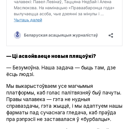
— Ці асвойваеце новыя пляцоўкі?
— Безумоўна. Наша задача — быць там, дзе
ёсць людзі.
Мы выкарыстоўваем усе магчымыя
платформы, каб голас палітвязняў быў пачуты.
Правы чалавека — гэта не нудныя
справаздачы, гэта жыццё, і мы адаптуем нашы
фарматы пад сучаснага гледача, каб праўда
пра рэпрэсіі не заставалася ў «бурбалцы».