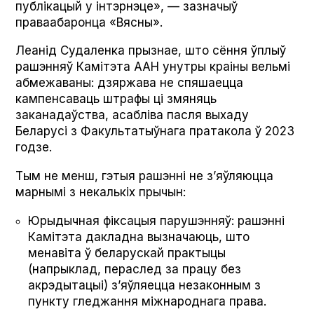
публікацый у інтэрнэце», — зазначыў
праваабаронца «Вясны».
Леанід Судаленка прызнае, што сёння ўплыў
рашэнняў Камітэта ААН унутры краіны вельмі
абмежаваны: дзяржава не спяшаецца
кампенсаваць штрафы ці змяняць
заканадаўства, асабліва пасля выхаду
Беларусі з Факультатыўнага пратакола ў 2023
годзе.
Тым не менш, гэтыя рашэнні не з’яўляюцца
марнымі з некалькіх прычын:
Юрыдычная фіксацыя парушэнняў: рашэнні
Камітэта дакладна вызначаюць, што
менавіта ў беларускай практыцы
(напрыклад, пераслед за працу без
акрэдытацыі) з’яўляецца незаконным з
пункту гледжання міжнароднага права.