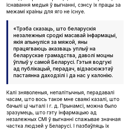
існавання медыя ў выгнанні, сэнсу іх працы за
межамі краіны для яго не існуе.
«Трэба сказаць, што беларускія
незалежныя сродкі масавай інфармацыі,
якія апынуліся за мяжой, яны
працягваюць аказваць уплыў на
беларускае грамадства, даволі моцны
ўплыў у самой Беларусі. Гэтыя водгукі
ад публікацый, перадач, відэасюжэтаў
пастаянна даходзілі і да нас у калонію.
Калі зняволеныя, непалітычныя, перадавалі
часам, што вось такое мне сваякі казалі, што
бачылі ці чыталі і г. д. Прынамсі, можна было
зразумець, што гэту інфармацыю ад
незалежных СМІ ў выгнанні спажывае значная
частка людзей у Беларусі. І пазбаўляць іх