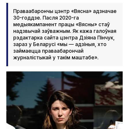
Праваабарончы цэнтр «Вясна» адзначае
30-годдзе. Пасля 2020-га
медыякампанент працы «Вясны» стаў
надзвычай заўважным. Як кажа галоўная
рэдактарка сайта цэнтра Дзіяна Пінчук,
зараз у Беларусі «мы — адзіныя, хто
займаецца праваабарончай
журналістыкай у такім маштабе».