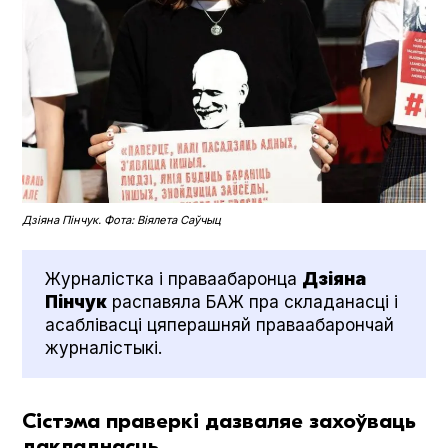
Дзіяна Пінчук. Фота: Віялета Саўчыц
Журналістка і праваабаронца
Дзіяна
Пінчук
распавяла БАЖ пра складанасці і
асаблівасці цяперашняй праваабарончай
журналістыкі.
Сістэма праверкі дазваляе захоўваць
дакладнасць