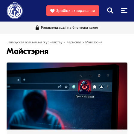
Зрабіць ахвяраванне
Рэкамендацыі па бяспецы калег
Беларуская асацыяцыя журналістаў
>
Карыснае
>
Майстэрня
Майстэрня