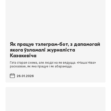
Як працуе тэлеграм-бот, з дапамогай
якога ўзламалі журналіста
Казакевіча
Гэта старая схема, але людзі на яе вядуцца. «Наша Ніва»
расказвае, як яна працуе і як абараніцца.
26.01.2026