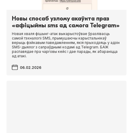
Новы спосаб узлому акаўнта праз
«афіцыйны sms ад самога Telegram»
Новая хваля фішынг-атак выкарыстоўвае ўразлівасць
самой тэхналогіі SMS, прымушаючы карыстальнікаў
верыць фэйкавым паведамленням, якія прыходзяць у адзін
SMS-дыялог з сапраўднымі кодамі ад Telegram. БАЖ
распавядае пра чарговы кейс і дае парады, як абараніцца
ад атакі.
06.02.2026