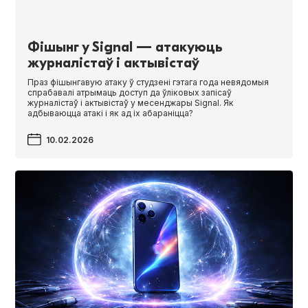
Фішынг у Signal — атакуюць
журналістаў і актывістаў
Праз фішынгавую атаку ў студзені гэтага года невядомыя
спрабавалі атрымаць доступ да ўліковых запісаў
журналістаў і актывістаў у месенджары Sig­nal. Як
адбываюцца атакі і як ад іх абараніцца?
10.02.2026