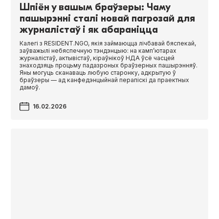
Шпіён у вашым браўзеры: Чаму
пашырэнні сталі новай пагрозай для
журналістаў і як абараніцца
Калегі з RESIDENT.NGO, якія займаюцца лічбавай бяспекай,
заўважылі небяспечную тэндэнцыю: на камп’ютарах
журналістаў, актывістаў, кіраўнікоў НДА ўсё часцей
знаходзяць процьму падазроных браўзерных пашырэнняў.
Яны могуць сканаваць любую старонку, адкрытую ў
браўзеры — ад канфедэнцыйнай перапіскі да праектных
дамоў.
16.02.2026