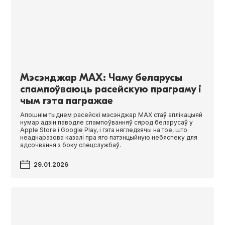
Мэсэнджар MAX: Чаму беларусы
спампоўваюць расейскую праграму і
чым гэта пагражае
Апошнім тыднем расейскі мэсэнджар MAX стаў аплікацыяй
нумар адзін паводле спампоўванняў сярод беларусаў у
Apple Store і Google Play, і гэта нягледзячы на тое, што
неаднаразова казалі пра яго патэнцыйную небяспеку для
адсочвання з боку спецслужбаў.
29.01.2026