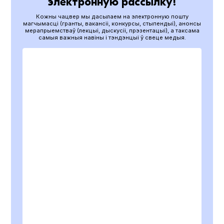
электронную рассылку!
Кожны чацвер мы дасылаем на электронную пошту
магчымасці (гранты, вакансіі, конкурсы, стыпендыі), анонсы
мерапрыемстваў (лекцыі, дыскусіі, прэзентацыі), а таксама
самыя важныя навіны і тэндэнцыі ў свеце медыя.