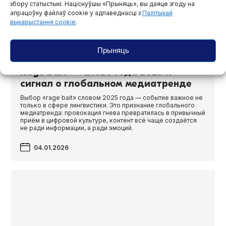
збору статыстыкі. Націснуўшы «Прыняць», вы даяце згоду на
апрацоўку файлаў cookie у адпаведнасці з
Палітыкай
выкарыстання cookie
.
Прыняць
Rage bait — слово года 2025 и
сигнал о глобальном медиатренде
Выбор «rage bait» словом 2025 года — событие важное не
только в сфере лингвистики. Это признание глобального
медиатренда: провокация гнева превратилась в привычный
приём в цифровой культуре, контент всё чаще создаётся
не ради информации, а ради эмоций.
04.01.2026