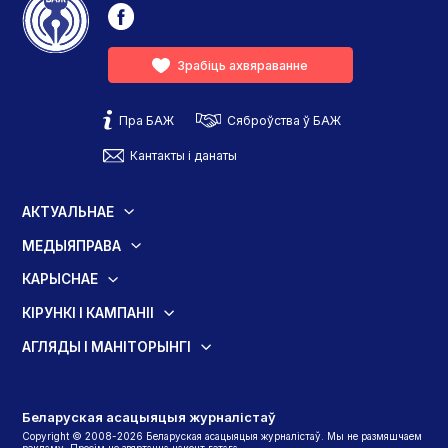
Зрабіць ахвяраванне
Пра БАЖ
Сяброўства ў БАЖ
Кантакты і данаты
АКТУАЛЬНАЕ
МЕДЫЯПРАВА
КАРЫСНАЕ
КІРУНКІ І КАМПАНІІ
АГЛЯДЫ І МАНІТОРЫНГІ
Беларуская асацыяцыя журналістаў
Copyright © 2008-2026 Беларуская асацыяцыя журналістаў. Мы не размяшчаем