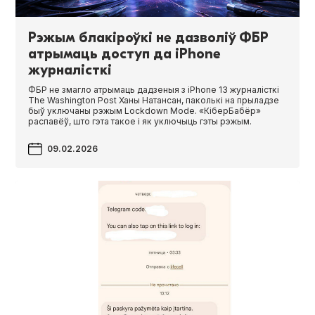
Рэжым блакіроўкі не дазволіў ФБР
атрымаць доступ да iPhone
журналісткі
ФБР не змагло атрымаць дадзеныя з iPhone 13 журналісткі
The Wash­ing­ton Post Ханы Натансан, паколькі на прыладзе
быў уключаны рэжым Lock­down Mode. «КіберБабёр»
распавёў, што гэта такое і як уключыць гэты рэжым.
09.02.2026