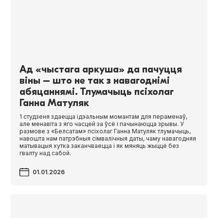
Ад «чыстага аркуша» да пачуцця
віны – што не так з навагоднімі
абяцаннямі. Тлумачыць псіхолаг
Ганна Матуляк
1 студзеня здаецца ідэальным момантам для пераменаў,
але менавіта з яго часцей за ўсё і пачынаюцца зрывы. У
размове з «Белсатам» псіхолаг Ганна Матуляк тлумачыць,
навошта нам патрэбныя сімвалічныя даты, чаму навагодняя
матывацыя хутка заканчваецца і як мяняць жыццё без
гвалту над сабой.
01.01.2026