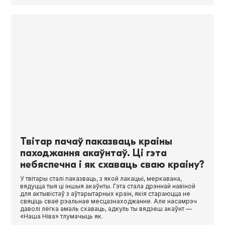
Твітар пачаў паказваць краіны
паходжання акаўнтаў. Ці гэта
небяспечна і як схаваць сваю краіну?
У твітары сталі паказваць, з якой лакацыі, меркавана,
вядуцца тыя ці іншыя акаўнты. Гэта стала дрэннай навіной
для актывістаў з аўтарытарных краін, якія стараюцца не
свяціць сваё рэальнае месцазнаходжанне. Але насамрэч
даволі лёгка амаль схаваць, адкуль ты вядзеш акаўнт —
«Наша Ніва» тлумачыць як.