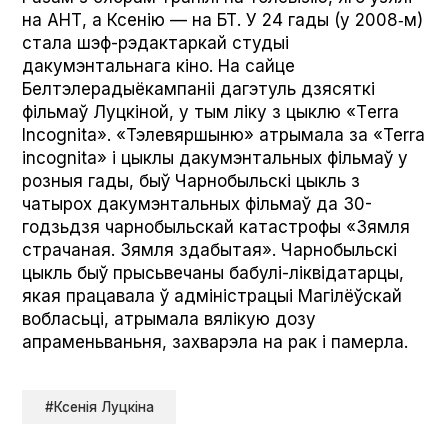
на АНТ, а Ксенію — на БТ. У 24 гады (у 2008‑м)
стала шэф-рэдактаркай студыі
дакумэнтальнага кіно. На сайце
Белтэлерадыёкампаніі дагэтуль дзясяткі
фільмаў Луцкіной, у тым ліку з цыклю «Тer­ra
Іncog­ni­ta». «Тэлевяршыню» атрымала за «Ter­ra
incog­ni­ta» і цыклы дакумэнтальных фільмаў у
розныя гады, быў Чарнобыльскі цыкль з
чатырох дакумэнтальных фільмаў да 30-
годзьдзя чарнобыльскай катастрофы «Зямля
страчаная. Зямля здабытая». Чарнобыльскі
цыкль быў прысьвечаны бабулі-ліквідатарцы,
якая працавала ў адміністрацыі Магілёўскай
вобласьці, атрымала вялікую дозу
апраменьваньня, захварэла на рак і памерла.
#Ксенія Луцкіна