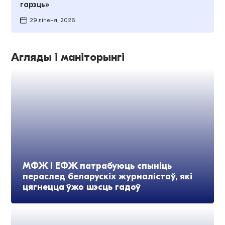
гарэць»
29 ліпеня, 2026
Агляды і маніторынгі
МФЖ і ЕФЖ патрабуюць спыніць
пераслед беларускіх журналістаў, які
цягнецца ўжо шэсць гадоў