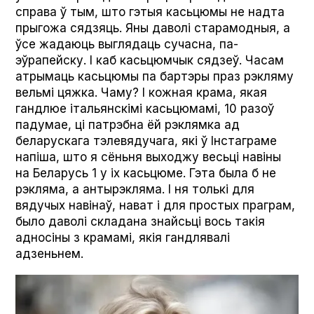
справа ў тым, што гэтыя касьцюмы не надта
прыгожа сядзяць. Яны даволі старамодныя, а
ўсе жадаюць выглядаць сучасна, па-
эўрапейску. І каб касьцюмчык сядзеў. Часам
атрымаць касьцюмы па бартэры праз рэкляму
вельмі цяжка. Чаму? І кожная крама, якая
гандлюе італьянскімі касьцюмамі, 10 разоў
падумае, ці патрэбна ёй рэклямка ад
беларускага тэлевядучага, які ў Інстаграме
напіша, што я сёньня выходжу весьці навіны
на Беларусь 1 у іх касьцюме. Гэта была б не
рэкляма, а антырэкляма. І ня толькі для
вядучых навінаў, нават і для простых праграм,
было даволі складана знайсьці вось такія
адносіны з крамамі, якія гандлявалі
адзеньнем.