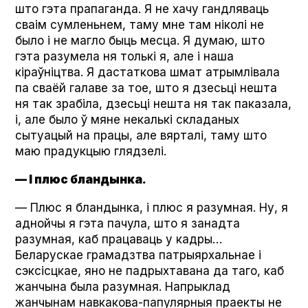
што гэта прапаганда. Я не хачу гандляваць
сваім сумленьнем, таму мне там ніколі не
было і не магло быць месца. Я думаю, што
гэта разумела ня толькі я, але і наша
кіраўніцтва. Я дастаткова шмат атрымлівала
па сваёй галаве за тое, што я дзесьці нешта
ня так зрабіла, дзесьці нешта ня так паказала,
і, але было ў мяне некалькі складаных
сытуацый на працы, але вярталі, таму што
маю прадукцыю глядзелі.
— І плюс бландынка.
— Плюс я бландынка, і плюс я разумная. Ну, я
аднойчы я гэта пачула, што я занадта
разумная, каб працаваць у кадры…
Беларускае грамадзтва патрыярхальнае і
сэксісцкае, яно не падрыхтавана да таго, каб
жанчына была разумная. Напрыклад
жанчынам навкакова-папулярныя праекты не