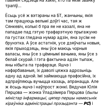
павінен сядзець на хакеі, хто па якім званку
трапіў…
Ёсьць усё ж вэтэраны на БТ, жанчыны, якія
там працуюць вельмі доўгі час, тая ж
Сянкевіч, колькі б пра яе не казалі, яна не
пападае пад гэтую трафарэтную прыгажуню
па густах гледача нумар адзін, яна зусім не
брунэтка. А ўсе астатнія, усе дзяўчаты новыя,
якія прыходзяць, яны ўсе маюць чорныя
валасы, яны ўсе з цёмнымі вачыма, яны ўсе з
белай скурай. І гэта фактычна адзін тыпаж,
яны нібыта па трафарэце. Яшчэ і
нафарбаваныя, іх даволі цяжка адрозьніць
адну ад адной. Імі займаюцца прафэсійна, іх
адпраўляюць вучыцца казаць, апранацца. Але
ж ёсьць яшчэ і наўпрост жонкі. Вядучая Юлія
Пярцова — жонка Ўладзімера Пярцова (
былы
міністар інфармацыі, цяпер першы намесьнік
кіраўніка адміністрацыі прэзыдэнта —
РС
)
і