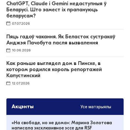
ChatGPT, Claude і Gemini недаступныя ў
Беларусі. Што замест іх прапануюць
беларусам?
07.07.2026
Пяць гадоў чакання. Як Беласток сустракаў
Анджэя Пачобута пасля вызвалення
10.06.2026
Как раньше выглядел дом в Пинске, в
котором родился король репортажей
Капустинский
12.07.2026
Акцэнты
Усе матэрыялы
«На свободе, но не дома»: Марина Золотова
написала эксклюзивное эссе для RSF