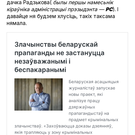
дачка Радзькова(
былы першы намесьнік
кіраўніка адміністрацыі прэзыдэнта —
РС
). І
давайце ня будзем хлусіць, такіх таксама
нямала.