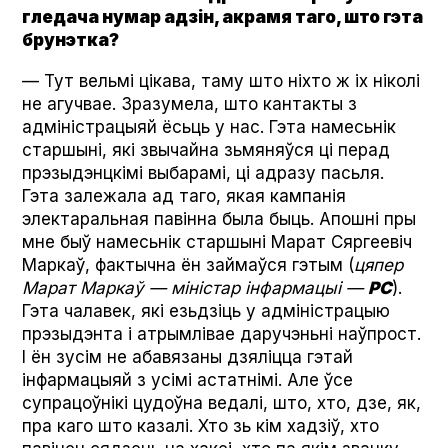
гледача нумар адзін, акрамя таго, што гэта
брунэтка?
— Тут вельмі цікава, таму што ніхто ж іх ніколі
не агучвае. Зразумела, што кантакты з
адміністрацыяй ёсьць у нас. Гэта намесьнік
старшыні, які звычайна зьмяняўся ці перад
прэзыдэнцкімі выбарамі, ці адразу пасьля.
Гэта залежала ад таго, якая кампанія
электаральная павінна была быць. Апошні пры
мне быў намесьнік старшыні Марат Сяргеевіч
Маркаў, фактычна ён займаўся гэтым (
цяпер
Марат Маркаў — міністар інфармацыі —
РС
).
Гэта чалавек, які езьдзіць у адміністрацыю
прэзыдэнта і атрымлівае даручэньні наўпрост.
І ён зусім не абавязаны дзяліцца гэтай
інфармацыяй з усімі астатнімі. Але ўсе
супрацоўнікі цудоўна ведалі, што, хто, дзе, як,
пра каго што казалі. Хто зь кім хадзіў, хто