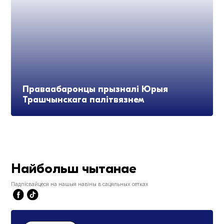
Праваабаронцы прызналі Юрыя
Трашчынскага палітвязнем
Найбольш чытанае
Падпісвайцеся на нашыя навіны в сацяльных сетках