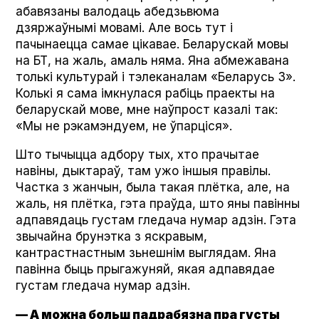
абавязаны валодаць абедзьвюма
дзяржаўнымі мовамі. Але вось тут і
пачынаецца самае цікавае. Беларускай мовы
на БТ, на жаль, амаль няма. Яна абмежавана
толькі культурай і тэлеканалам «Беларусь 3».
Колькі я сама імкнулася рабіць праекты на
беларускай мове, мне наўпрост казалі так:
«Мы не рэкамэндуем, не ўпарціся».
Што тычыцца адбору тых, хто прачытае
навіны, дыктараў, там ужо іншыя правілы.
Частка з жанчын, была такая плётка, але, на
жаль, ня плётка, гэта праўда, што яны павінны
адпавядаць густам гледача нумар адзін. Гэта
звычайна брунэтка з яскравым,
кантрастнастным зьнешнім выглядам. Яна
павінна быць прыгажуняй, якая адпавядае
густам гледача нумар адзін.
— А можна больш падрабязна пра густы