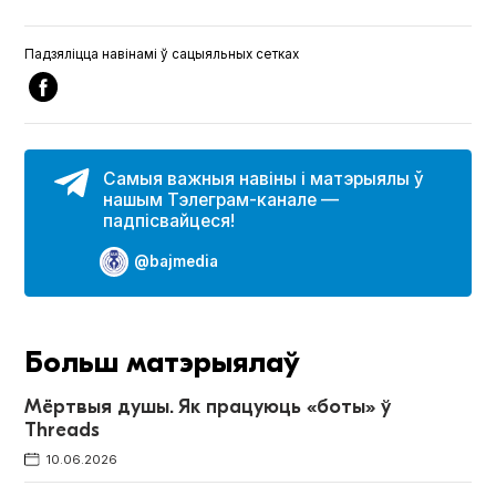
Падзяліцца навінамі ў сацыяльных сетках
Самыя важныя навіны і матэрыялы ў
нашым Тэлеграм-канале —
падпісвайцеся!
@bajmedia
Больш матэрыялаў
Мёртвыя душы. Як працуюць «боты» ў
Threads
10.06.2026