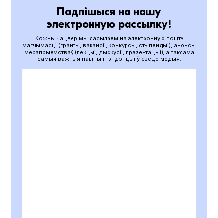
Падпішыся на нашу
электронную рассылку!
Кожны чацвер мы дасылаем на электронную пошту
магчымасці (гранты, вакансіі, конкурсы, стыпендыі), анонсы
мерапрыемстваў (лекцыі, дыскусіі, прэзентацыі), а таксама
самыя важныя навіны і тэндэнцыі ў свеце медыя.