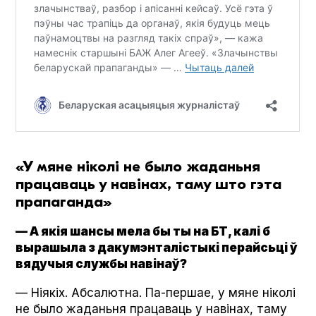
«У мяне ніколі не было жаданьня
працаваць у навінах, таму што гэта
прапаганда»
— А якія шансы мела бы ты на БТ, калі б
вырашыла з дакумэнталістыкі перайсьці ў
вядучыя службы навінаў?
— Ніякіх. Абсалютна. Па-першае, у мяне ніколі
не было жаданьня працаваць у навінах, таму