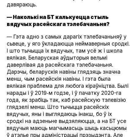
давяраюць.
— Наколькі на БТ калькуецца стыль
вядучых расейскага тэлебачаньня?
— Гэта адно з самых дарагіх тэлебачаньняў у
сьвеце, у яго ўкладаюцца неймаверныя сродкі.
І што тычыцца іх вядучых, там усё ж і школа
вялікая. Беларуская аўдыторыя вельмі
даверлівая да расейскага тэлебачаньня.
Дарэчы, беларускія навіны глядзяць значна
менш, чым расейскія навіны. І гэта была
вялікая праблема для любога кіраўніцтва. Былі
нарады і ў 2019‑м годзе, і ў пачатку 2020-га
года, як зрабіць так, каб расейскую тэлевізію
глядзелі менш. Што тычыцца расейскіх
вядучых, яны і выглядаюць інакш, бо ў іх
сродкі на адзеньне выдзяляюцца, а на БТ усе
вядучыя маюць магчымасьць шыць касьцюмы
ў атэлье пры адміністрацыі прэзыдэнта. Але