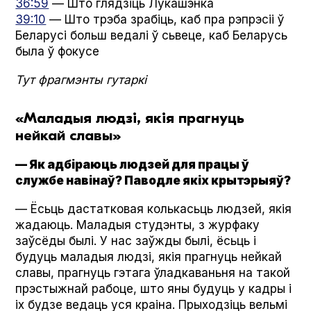
36:59
— Што глядзіць Лукашэнка
39:10
— Што трэба зрабіць, каб пра рэпрэсіі ў
Беларусі больш ведалі ў сьвеце, каб Беларусь
была ў фокусе
Тут фрагмэнты гутаркі
«Маладыя людзі, якія прагнуць
нейкай славы»
— Як адбіраюць людзей для працы ў
службе навінаў? Паводле якіх крытэрыяў?
— Ёсьць дастатковая колькасьць людзей, якія
жадаюць. Маладыя студэнты, з журфаку
заўсёды былі. У нас заўжды былі, ёсьць і
будуць маладыя людзі, якія прагнуць нейкай
славы, прагнуць гэтага ўладкаваньня на такой
прэстыжнай рабоце, што яны будуць у кадры і
іх будзе ведаць уся краіна. Прыходзіць вельмі