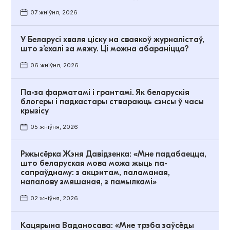
07 жніўня, 2026
У Беларусі хваля ціску на сваякоў журналістаў,
што з’ехалі за мяжу. Ці можна абараніцца?
06 жніўня, 2026
Па-за фарматамі і грантамі. Як беларускія
блогеры і падкастары ствараюць сэнсы ў часы
крызісу
05 жніўня, 2026
Рэжысёрка Жэня Давідзенка: «Мне падабаецца,
што беларуская мова можа жыць па-
сапраўднаму: з акцэнтам, паламаная,
напалову змяшаная, з памылкамі»
02 жніўня, 2026
Кацярына Ваданосава: «Мне трэба заўсёды