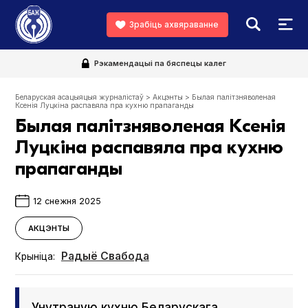
Зрабіць ахвяраванне
Рэкамендацыі па бяспецы калег
Беларуская асацыяцыя журналістаў
>
Акцэнты
>
Былая палітзняволеная
Ксенія Луцкіна распавяла пра кухню прапаганды
Былая палітзняволеная Ксенія
Луцкіна распавяла пра кухню
прапаганды
12 снежня 2025
АКЦЭНТЫ
Радыё Свабода
Крыніца:
Унутраную кухню Беларускага