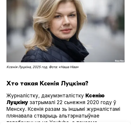
Ксенія Луцкіна, 2025 год. Фота: «Наша Ніва»
Хто такая Ксенія Луцкіна?
Журналістку, дакумэнталістку
Ксенію
Луцкіну
затрымалі 22 сьнежня 2020 году ў
Менску. Ксенія разам зь іншымі журналістамі
плянавала стварыць альтэрнатыўнае
тэлебачаньне на Youtube, а таксама
ўдзельнічала ў страйках і далучылася да