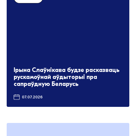
Ірына Слаўнікава будзе расказваць
рускамоўнай аўдыторыі пра
сапраўдную Беларусь
07.07.2026