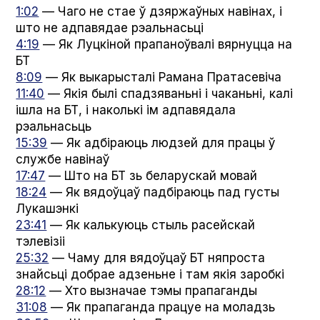
1:02
— Чаго не стае ў дзяржаўных навінах, і
што не адпавядае рэальнасьці
4:19
— Як Луцкіной прапаноўвалі вярнуцца на
БТ
8:09
— Як выкарысталі Рамана Пратасевіча
11:40
— Якія былі спадзяваньні і чаканьні, калі
ішла на БТ, і наколькі ім адпавядала
рэальнасьць
15:39
— Як адбіраюць людзей для працы ў
службе навінаў
17:47
— Што на БТ зь беларускай мовай
18:24
— Як вядоўцаў падбіраюць пад густы
Лукашэнкі
23:41
— Як калькуюць стыль расейскай
тэлевізіі
25:32
— Чаму для вядоўцаў БТ няпроста
знайсьці добрае адзеньне і там якія заробкі
28:12
— Хто вызначае тэмы прапаганды
31:08
— Як прапаганда працуе на моладзь