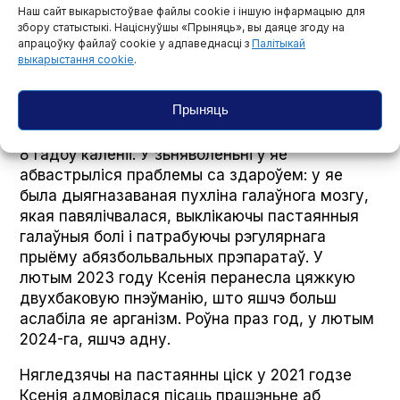
Наш сайт выкарыстоўвае файлы cookie і іншую інфармацыю для
Каардынацыйнай рады.
збору статыстыкі. Націснуўшы «Прыняць», вы даяце згоду на
апрацоўку файлаў cookie у адпаведнасці з
Палітыкай
Першапачаткова ёй выставілі абвінавачаньне
выкарыстання cookie
.
ва ўхіленьні ад аплаты падаткаў, але пазьней
абвінавачаньне перакваліфікавалі на «змову з
Прыняць
мэтай захопу дзяржаўнай улады». 28
верасьня 2022 году Ксенію Луцкую асудзілі на
8 гадоў калёніі. У зьняволеньні ў яе
абвастрыліся праблемы са здароўем: у яе
была дыягназаваная пухліна галаўнога мозгу,
якая павялічвалася, выклікаючы пастаянныя
галаўныя болі і патрабуючы рэгулярнага
прыёму абязбольвальных прэпаратаў. У
лютым 2023 году Ксенія перанесла цяжкую
двухбаковую пнэўманію, што яшчэ больш
аслабіла яе арганізм. Роўна праз год, у лютым
2024-га, яшчэ адну.
Нягледзячы на пастаянны ціск у 2021 годзе
Ксенія адмовілася пісаць прашэньне аб