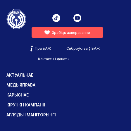
Зрабіць ахвяраванне
Пра БАЖ
Сяброўства ў БАЖ
Кантакты і данаты
АКТУАЛЬНАЕ
МЕДЫЯПРАВА
КАРЫСНАЕ
КІРУНКІ І КАМПАНІІ
АГЛЯДЫ І МАНІТОРЫНГІ