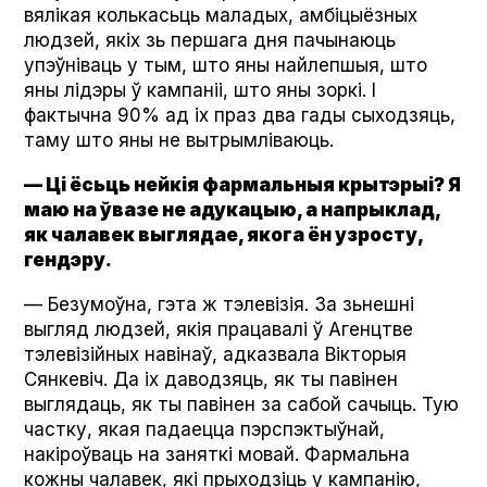
вялікая колькасьць маладых, амбіцыёзных
людзей, якіх зь першага дня пачынаюць
упэўніваць у тым, што яны найлепшыя, што
яны лідэры ў кампаніі, што яны зоркі. І
фактычна 90% ад іх праз два гады сыходзяць,
таму што яны не вытрымліваюць.
— Ці ёсьць нейкія фармальныя крытэрыі? Я
маю на ўвазе не адукацыю, а напрыклад,
як чалавек выглядае, якога ён узросту,
гендэру.
— Безумоўна, гэта ж тэлевізія. За зьнешні
выгляд людзей, якія працавалі ў Агенцтве
тэлевізійных навінаў, адказвала Вікторыя
Сянкевіч. Да іх даводзяць, як ты павінен
выглядаць, як ты павінен за сабой сачыць. Тую
частку, якая падаецца пэрспэктыўнай,
накіроўваць на заняткі мовай. Фармальна
кожны чалавек, які прыходзіць у кампанію,