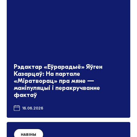
Рэдактар «Еўрарадыё» Яўген
Казарцаў: На партале
«Міратворац» пра мяне —
маніпуляцыі і перакручванне
фактаў
16.06.2026
НАВІНЫ