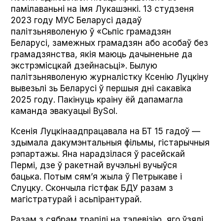
памілаваньні на імя Лукашэнкі. 13 студзеня
2023 году МУС Беларусі дадаў
палітзьняволеную ў «Сьпіс грамадзян
Беларусі, замежных грамадзян або асобаў без
грамадзянства, якія маюць дачыненьне да
экстрэмісцкай дзейнасьці». Былую
палітзьняволеную журналістку Ксенію Луцкіну
вывезьлі зь Беларусі ў першыя дні сакавіка
2025 году. Пакінуць краіну ёй дапамагла
каманда эвакуацыі BySol.
Ксенія Луцкінаадпрацавала на БТ 15 гадоў —
здымала дакумэнтальныя фільмы, гістарычныя
рэпартажы. Яна нарадзілася ў расейскай
Пермі, дзе ў ракетнай вучэльні вучыўся
бацька. Потым сям’я жыла ў Петрыкаве і
Слуцку. Скончыла гістфак БДУ разам з
магістратурай і асьпірантурай.
Разам з сябрам трапілі на тэлевізію, яго ўзялі