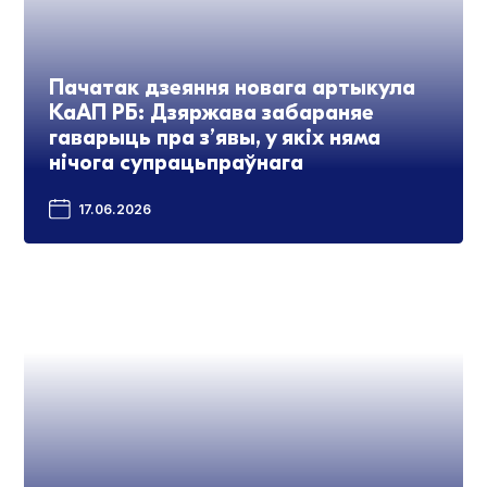
Пачатак дзеяння новага артыкула
КаАП РБ: Дзяржава забараняе
гаварыць пра з’явы, у якіх няма
нічога супрацьпраўнага
17.06.2026