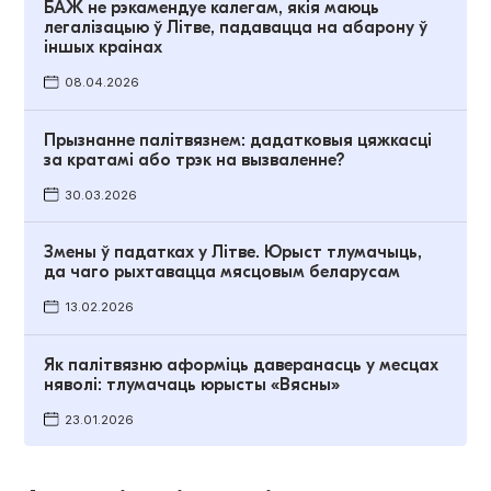
БАЖ не рэкамендуе калегам, якія маюць
легалізацыю ў Літве, падавацца на абарону ў
іншых краінах
08.04.2026
Прызнанне палітвязнем: дадатковыя цяжкасці
за кратамі або трэк на вызваленне?
30.03.2026
Змены ў падатках у Літве. Юрыст тлумачыць,
да чаго рыхтавацца мясцовым беларусам
13.02.2026
Як палітвязню аформіць даверанасць у месцах
няволі: тлумачаць юрысты «Вясны»
23.01.2026