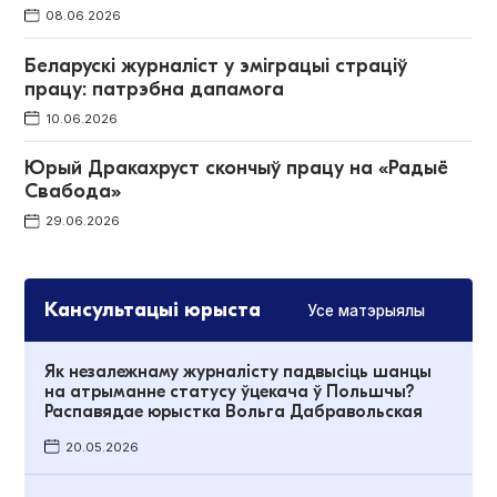
08.06.2026
Беларускі журналіст у эміграцыі страціў
працу: патрэбна дапамога
10.06.2026
Юрый Дракахруст скончыў працу на «Радыё
Свабода»
29.06.2026
Кансультацыі юрыста
Усе матэрыялы
Як незалежнаму журналісту падвысіць шанцы
на атрыманне статусу ўцекача ў Польшчы?
Распавядае юрыстка Вольга Дабравольская
20.05.2026