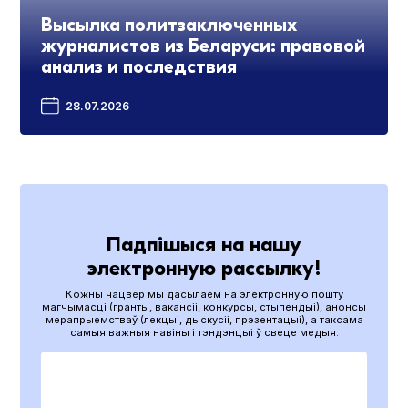
Высылка политзаключенных
журналистов из Беларуси: правовой
анализ и последствия
28.07.2026
Падпішыся на нашу
электронную рассылку!
Кожны чацвер мы дасылаем на электронную пошту
магчымасці (гранты, вакансіі, конкурсы, стыпендыі), анонсы
мерапрыемстваў (лекцыі, дыскусіі, прэзентацыі), а таксама
самыя важныя навіны і тэндэнцыі ў свеце медыя.