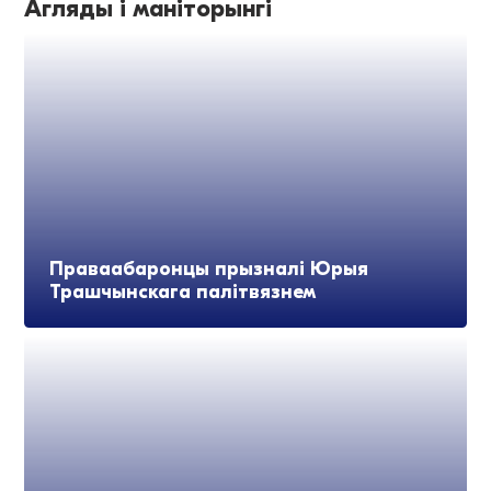
Агляды і маніторынгі
Праваабаронцы прызналі Юрыя
Трашчынскага палітвязнем