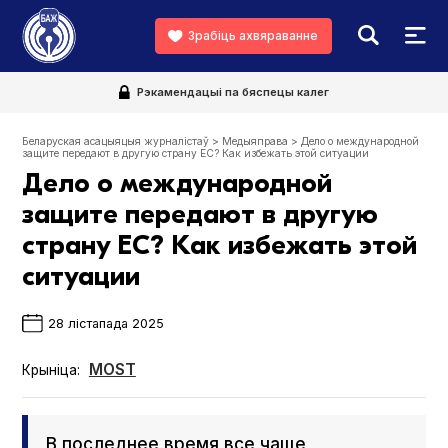
Зрабіць ахвяраванне
Рэкамендацыі па бяспецы калег
Беларуская асацыяцыя журналістаў
>
Медыяправа
>
Дело о международной
защите передают в другую страну ЕС? Как избежать этой ситуации
Дело о международной
защите передают в другую
страну ЕС? Как избежать этой
ситуации
28 лістапада 2025
MOST
Крыніца:
В последнее время все чаще