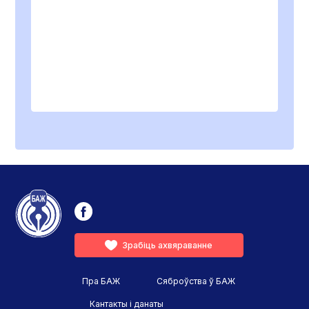
Зрабіць ахвяраванне
Пра БАЖ
Сяброўства ў БАЖ
Кантакты і данаты