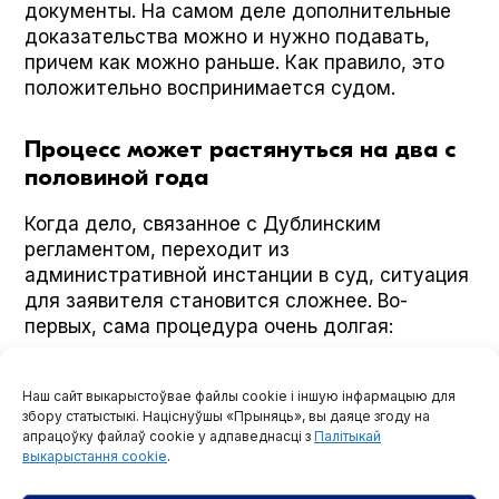
документы. На самом деле дополнительные
доказательства можно и нужно подавать,
причем как можно раньше. Как правило, это
положительно воспринимается судом.
Процесс может растянуться на два с
половиной года
Когда дело, связанное с Дублинским
регламентом, переходит из
административной инстанции в суд, ситуация
для заявителя становится сложнее. Во-
первых, сама процедура очень долгая:
сначала первая административная инстанция
рассматривает дело 4–5 месяцев, затем
Наш сайт выкарыстоўвае файлы cookie і іншую інфармацыю для
вторая — еще несколько месяцев, после чего
збору статыстыкі. Націснуўшы «Прыняць», вы даяце згоду на
судебные инстанции могут рассматривать
апрацоўку файлаў cookie у адпаведнасці з
Палітыкай
жалобу еще полгода и дольше — в Высшем
выкарыстання cookie
.
административном суде. В итоге весь процесс