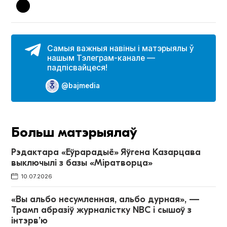
Самыя важныя навіны і матэрыялы ў
нашым Тэлеграм-канале —
падпісвайцеся!
@bajmedia
Больш матэрыялаў
Рэдактара «Еўрарадыё» Яўгена Казарцава
выключылі з базы «Міратворца»
10.07.2026
«Вы альбо несумленная, альбо дурная», —
Трамп абразіў журналістку NBC і сышоў з
інтэрв’ю