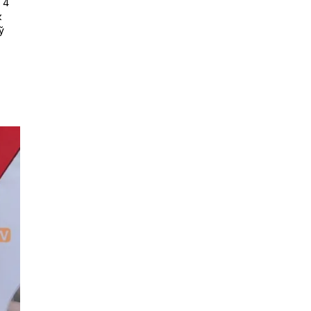
 4
к
ў