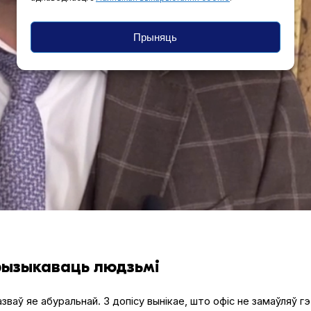
Прыняць
 рызыкаваць людзьмі
азваў яе абуральнай. З допісу вынікае, што офіс не замаўляў г