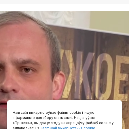
Наш сайт выкарыстоўвае файлы cookie і іншую
інфармацыю для збору статыстыкі. Націснуўшы
«Прыняць», вы даяце згоду на апрацоўку файлаў cookie у
адпаведнасці з
Палітыкай выкарыстання cookie
.