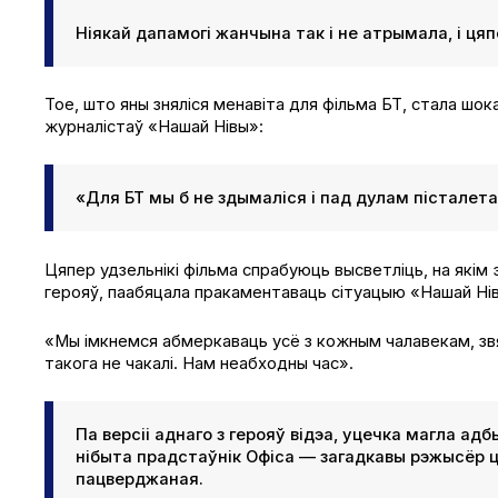
Ніякай дапамогі жанчына так і не атрымала, і ця
Тое, што яны зняліся менавіта для фільма БТ, стала шок
журналістаў «Нашай Нівы»:
«Для БТ мы б не здымаліся і пад дулам пісталета
Цяпер удзельнікі фільма спрабуюць высветліць, на якім 
герояў, паабяцала пракаментаваць сітуацыю «Нашай Ніве
«Мы імкнемся абмеркаваць усё з кожным чалавекам, звя
такога не чакалі. Нам неабходны час».
Па версіі аднаго з герояў відэа, уцечка магла ад
нібыта прадстаўнік Офіса — загадкавы рэжысёр ці
пацверджаная.