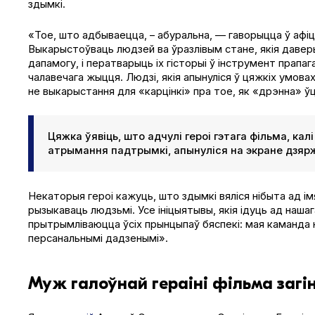
здымкі.
«Тое, што адбываецца, – абуральна, — гаворыцца ў аф
Выкарыстоўваць людзей ва ўразлівым стане, якія давер
дапамогу, і ператварыць іх гісторыі ў інструмент прап
чалавечага жыцця. Людзі, якія апынуліся ў цяжкіх умова
не выкарыстання для «карцінкі» пра тое, як «дрэнна» ў
Цяжка ўявіць, што адчулі героі гэтага фільма, калі
атрымання падтрымкі, апынуліся на экране дзяр
Некаторыя героі кажуць, што здымкі вяліся нібыта ад ім
рызыкаваць людзьмі. Усе ініцыятывы, якія ідуць ад наша
прытрымліваюцца ўсіх прынцыпаў бяспекі: мая каманда не
персанальнымі дадзенымі».
Муж галоўнай гераіні фільма загі