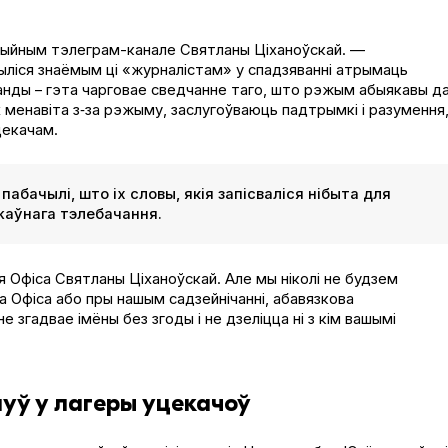
іцыйным тэлеграм-канале Святланы Ціханоўскай. —
ыліся знаёмым ці «журналістам» у спадзяванні атрымаць
аганды – гэта чарговае сведчанне таго, што рэжым абыякавы д
х менавіта з‑за рэжыму, заслугоўваюць падтрымкі і разумення,
цекачам.
 пабачылі, што іх словы, якія запісваліся нібыта для
жаўнага тэлебачання.
я Офіса Святланы Ціханоўскай. Але мы ніколі не будзем
га Офіса або пры нашым садзейнічанні, абавязкова
 згадвае імёны без згоды і не дзеліцца ні з кім вашымі
нуў у лагеры уцекачоў