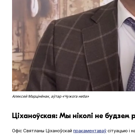
Аляксей Марцінёнак, аўтар «Чужога неба»
Ціханоўская: Мы ніколі не будзем
Офіс Святланы Ціханоўскай
пракаментаваў
сітуацыю і н