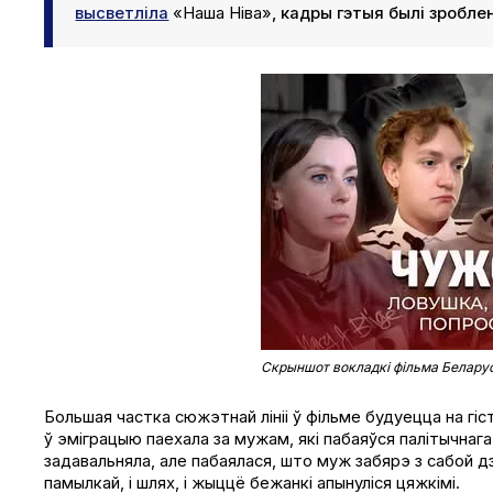
высветліла
«Наша Ніва»
, кадры гэтыя былі зробл
Скрыншот вокладкі фільма Беларус
Большая частка сюжэтнай лініі ў фільме будуецца на гіс
ў эміграцыю паехала за мужам, які пабаяўся палітычнаг
задавальняла, але пабаялася, што муж забярэ з сабой д
памылкай, і шлях, і жыццё бежанкі апынуліся цяжкімі.