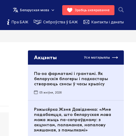
Беларуская мова
Зрабіць ахвяраванне
Пра БАЖ
Сяброўства ў БАЖ
Кантакты і данаты
Акцэнты
Усе матэрыялы
Па-за фарматамі і грантамі. Як
беларускія блогеры і падкастары
ствараюць сэнсы ў часы крызісу
05 жніўня, 2026
Рэжысёрка Жэня Давідзенка: «Мне
падабаецца, што беларуская мова
можа жыць па-сапраўднаму: з
.
акцэнтам, паламаная, напалову
змяшаная, з памылкамі»