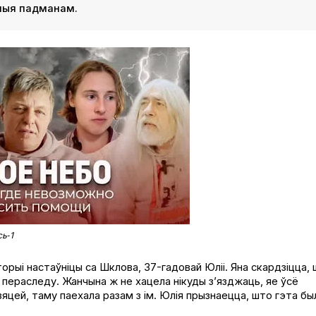
еныя падманам.
ь‑1
торыі настаўніцы са Шклова, 37-гадовай Юліі. Яна скардзіцца,
а пераследу. Жанчына ж не хацела нікуды з’язджаць, яе ўсё
зяцей, таму паехала разам з ім. Юлія прызнаецца, што гэта бы