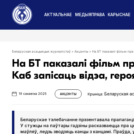
АКТУАЛЬНАЕ
МЕДЫЯПРАВА
КАРЫСНАЕ
Беларуская асацыяцыя журналістаў
>
Акцэнты
>
На БТ паказалі фільм пра
На БТ паказалі фільм пр
Каб запісаць відэа, гер
Беларуская а
Крыніца:
19 сакавіка 2025
АКЦЭНТЫ
Беларускае тэлебачанне прэзентавала прапаганд
У стужцы на паўтары гадзіны расказваецца пра ця
маўляў, ледзь зводзяць канцы з канцамі. Праўда,