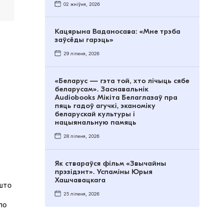
02 жніўня, 2026
Кацярына Ваданосава: «Мне трэба
заўсёды гарэць»
29 ліпеня, 2026
«Беларус — гэта той, хто лічыць сябе
беларусам». Заснавальнік
Audiobooks Мікіта Белаглазаў пра
пяць гадоў агучкі, эканоміку
беларускай культуры і
нацыянальную памяць
28 ліпеня, 2026
Як ствараўся фільм «Звычайны
прэзідэнт». Успаміны Юрыя
Хашчавацкага
 што
25 ліпеня, 2026
ло