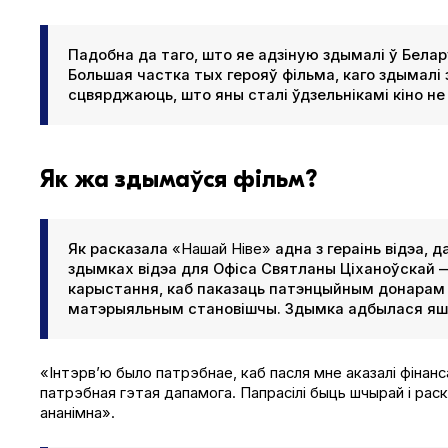
Падобна да таго, што яе адзіную здымалі ў Белару
Большая частка тых герояў фільма, каго здымалі 
сцвярджаюць, што яны сталі ўдзельнікамі кіно не 
Як жа здымаўся фільм?
Як расказала
«Нашай Ніве»
адна з гераінь відэа, 
здымках відэа для Офіса Святланы Ціханоўскай —
карыстання, каб паказаць патэнцыйным донарам 
матэрыяльным становішчы. Здымка адбылася яшч
«Інтэрв’ю было патрэбнае, каб пасля мне аказалі фінан
патрэбная гэтая дапамога. Папрасілі быць шчырай і раск
ананімна».