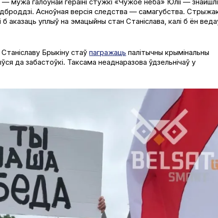
— мужа галоўнай гераіні стужкі «Чужое неба» Юліі — знайшлі
Падброддзі. Асноўная версія следства — самагубства. Стрыжа
 б аказаць уплыў на эмацыйны стан Станіслава, калі б ён веда
к Станіславу Брыкіну стаў
пагражаць
палітычны крымінальны
ўся да забастоўкі. Таксама неаднаразова ўдзельнічаў у