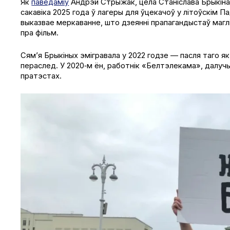
Як
паведаміў
Андрэй Стрыжак, цела Станіслава Брыкіна 
сакавіка 2025 года ў лагеры для ўцекачоў у літоўскім 
выказвае меркаванне, што дзеянні прапагандыстаў маглі
пра фільм.
Сям’я Брыкіных эмігравала у 2022 годзе — пасля таго я
пераслед. У 2020‑м ён, работнік «Белтэлекама», далучы
пратэстах.