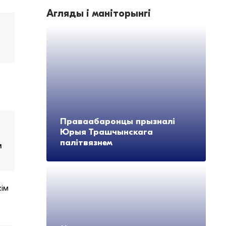
Агляды і маніторынгі
Праваабаронцы прызналі
Юрыя Трашчынскага
палітвязнем
м
кім