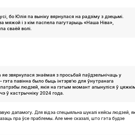
сі, бо Юлія па выніку вярнулася на радзіму з дзецьмі.
за мяжой і з кім паспела пагутарыць «Наша Ніва»,
па сваёй волі.
да яе звярнулася знаёмая з просьбай паўдзельнічаць у
 гэта павінна было быць інтэрв’ю для ўнутранага
патрэбы людзей, якія на гэтым момант апынуліся ў цяжкі
э ў кастрычніку 2024 года.
савую дапамогу. Для відэа спецыяльна шукалі кейсы людзей, я
азаць пра ўсе праблемы. Але мне сказалі, што гэта будзе