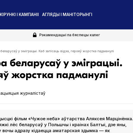
КІРУНКІ І КАМПАНІІ
АГЛЯДЫ І МАНІТОРЫНГІ
Рэкамендацыі па бяспецы калег
 беларусаў у эміграцыі. Каб запісаць відэа, герояў жорстка падманулі
а беларусаў у эміграцыі.
ояў жорстка падманулі
сацыяцыя журналістаў
ысцкі фільм «Чужое неба» аўтарства Аляксея Марцінёнка
жкі лёс беларусаў у Польшчы і краінах Балтыі, дзе яны,
 у вочы адразу кідаецца аматарская здымка — як