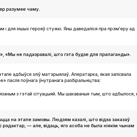
пер разумее чаму.
ам і для іншых герояў стужкі. Яны даведаліся пра прэм’еру ад
», «Мы не падазравалі, што гэта будзе для прапаганды».
этапе адбыўся зліў матэрыялаў. Аператарка, якая запісвала
» пасля поўнага ўнутранага разбіральніцтва:
заным з гэтай сітуацыяй. Мы шакаваныя тым, што адбылося, 
быцца на этапе замовы. Людзям казалі, што відэа заказаў
 рэдактар, — але, відаць, яго асоба не была ніякім чынам