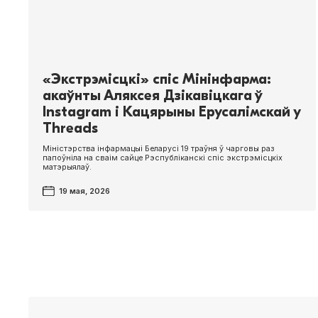
«Экстрэмісцкі» спіс Мінінфарма:
акаўнты Аляксея Дзікавіцкага ў
Instagram і Кацярыны Ерусалімскай у
Threads
Міністэрства інфармацыі Беларусі 19 траўня ў чарговы раз
папоўніла на сваім сайце Рэспубліканскі спіс экстрэмісцкіх
матэрыялаў.
19 мая, 2026