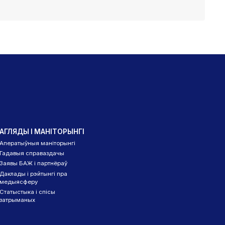
АГЛЯДЫ І МАНІТОРЫНГІ
Аператыўныя маніторынгі
Гадавыя справаздачы
Заявы БАЖ і партнёраў
Даклады і рэйтынгі пра
медыясферу
Статыстыка і спісы
затрыманых