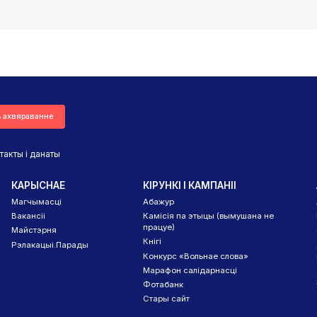
ь ахвяраванне
такты і данаты
КАРЫСНАЕ
КІРУНКІ І КАМПАНІІ
Магчымасці
Абажур
Вакансіі
Камісія па этыцы (вымушана не
працуе)
Майстэрня
Кнігі
Рэлакацыі.Парады
Конкурс «Вольнае слова»
Марафон салідарнасці
Фотабанк
Стары сайт