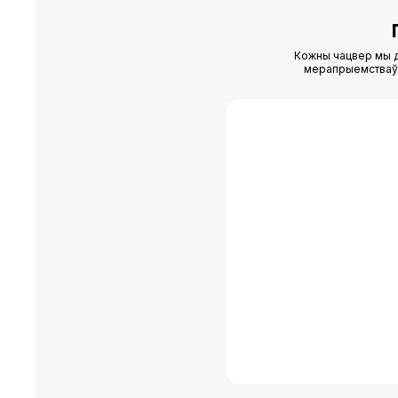
Кожны чацвер мы д
мерапрыемстваў (