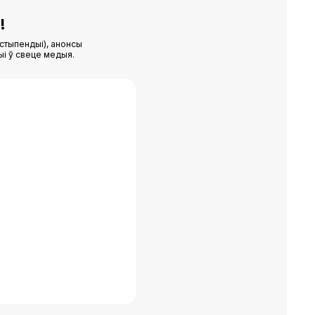
!
стыпендыі), анонсы
ыі ў свеце медыя.