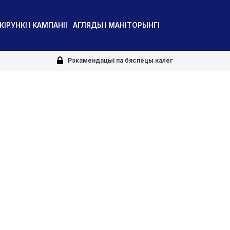
КІРУНКІ І КАМПАНІІ
АГЛЯДЫ І МАНІТОРЫНГІ
Рэкамендацыі па бяспецы калег