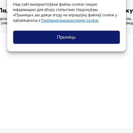
Наш сайт выкарыстоўвае файлы cookie і іншую
Падпішыся на нашу электронную рассылку
інфармацыю для збору статыстыкі. Націснуўшы
«Прыняць», вы даяце згоду на апрацоўку файлаў cookie у
асылаем на электронную пошту магчымасці (гранты, вакансіі, конкурсы, 
адпаведнасці з
Палітыкай выкарыстання cookie
.
лекцыі, дыскусіі, прэзентацыі), а таксама самыя важныя навіны і тэндэнц
Прыняць