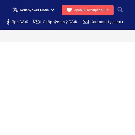
Беларуская мова
Зрабіць ахвяраванне
Пра БАЖ
Сяброўства ў БАЖ
Кантакты і данаты