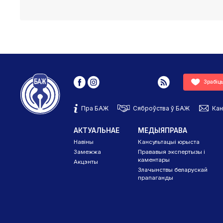
Зрабіц
Пра БАЖ
Сяброўства ў БАЖ
Кан
АКТУАЛЬНАЕ
МЕДЫЯПРАВА
Навіны
Кансультацыі юрыста
Замежжа
Прававыя экспертызы і
каментары
Акцэнты
Злачынствы беларускай
прапаганды