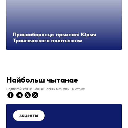
Праваабаронцы прызналі Юрыя
Трашчынскага палітвязнем
Найбольш чытанае
Падпісвайцеся на нашыя навіны в сацяльных сетках
АКЦЭНТЫ