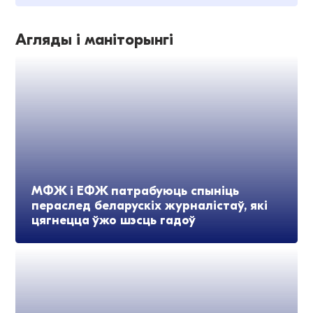
Агляды і маніторынгі
МФЖ і ЕФЖ патрабуюць спыніць
пераслед беларускіх журналістаў, які
цягнецца ўжо шэсць гадоў