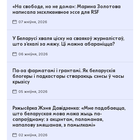
«На свободе, но не дома»: Марина Золотова
написала эксклюзивное эссе для RSF
07 жніўня, 2026
У Беларусі хваля ціску на сваякоў журналістаў,
што з’ехалі за мяжу. Ці можна абараніцца?
06 жніўня, 2026
Па-за фарматамі і грантамі. Як беларускія
блогеры і падкастары ствараюць сэнсы ў часы
крызісу
05 жніўня, 2026
Рэжысёрка Жэня Давідзенка: «Мне падабаецца,
што беларуская мова можа жыць па-
сапраўднаму: з акцэнтам, паламаная,
напалову змяшаная, з памылкамі»
02 жніўня, 2026