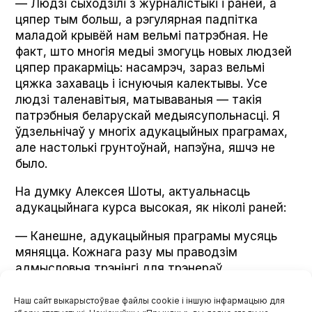
— Людзі сыходзілі з журналістыкі і раней, а
цяпер тым больш, а рэгулярная падпітка
маладой крывёй нам вельмі патрэбная. Не
факт, што многія медыі змогуць новых людзей
цяпер пракарміць: насамрэч, зараз вельмі
цяжка захаваць і існуючыя калектывы. Усе
людзі таленавітыя, матываваныя — такія
патрэбныя беларускай медыясупольнасці. Я
ўдзельнічаў у многіх адукацыйных праграмах,
але настолькі грунтоўнай, напэўна, яшчэ не
было.
На думку Алексея Шоты, актуальнасць
адукацыйнага курса высокая, як ніколі раней:
— Канешне, адукацыйныя праграмы мусяць
мяняцца. Кожнага разу мы праводзім
адмысловыя трэнінгі для трэнераў.
Напрыклад, для «Журфака па суботах» мне
давялося распрацаваць зусім новы модуль. Я
Наш сайт выкарыстоўвае файлы cookie і іншую інфармацыю для