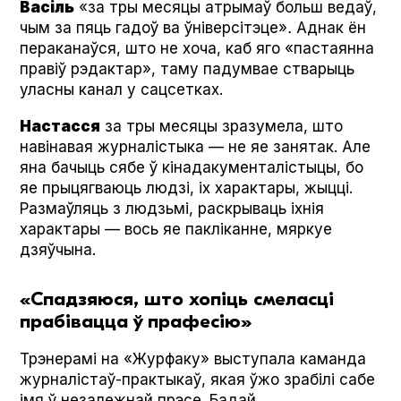
Васіль
«за тры месяцы атрымаў больш ведаў,
чым за пяць гадоў ва ўніверсітэце»
.
Аднак ён
пераканаўся, што не хоча, каб яго «пастаянна
правіў рэдактар», таму падумвае стварыць
уласны канал у сацсетках.
Настасся
за тры месяцы зразумела, што
навінавая журналістыка — не яе занятак. Але
яна бачыць сябе ў кінадакументалістыцы, бо
яе прыцягваюць людзі, іх характары, жыцці.
Размаўляць з людзьмі, раскрываць іхнія
характары — вось яе пакліканне, мяркуе
дзяўчына.
«Спадзяюся, што хопіць смеласці
прабівацца ў прафесію»
Трэнерамі на «Журфаку» выступала каманда
журналістаў-практыкаў, якая ўжо зрабілі сабе
імя ў незалежнай прэсе. Бадай,