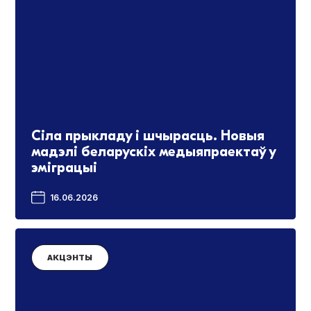
Сіла прыкладу і шчырасць. Новыя
мадэлі беларускіх медыяпраектаў у
эміграцыі
16.06.2026
АКЦЭНТЫ