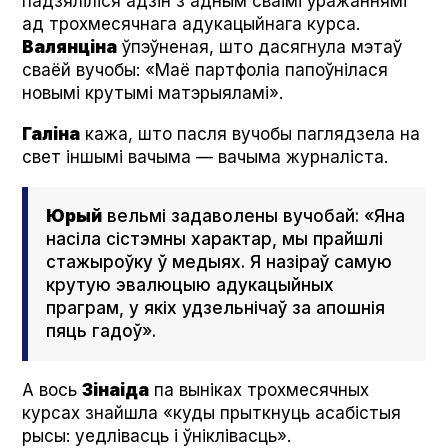
падзяліліся адзін з адным сваімі ўражаннямі
ад трохмесячнага адукацыйнага курса.
Валянціна
ўпэўненая, што дасягнула мэтаў
сваёй вучобы: «Маё партфоліа папоўнілася
новымі крутымі матэрыяламі».
Галіна
кажа, што пасля вучобы паглядзела на
свет іншымі вачыма — вачыма журналіста.
Юрый
вельмі задаволены вучобай: «Яна
насіла сістэмны характар, мы прайшлі
стажыроўку ў медыях. Я назіраў самую
крутую эвалюцыю адукацыйных
праграм, у якіх удзельнічаў за апошнія
пяць гадоў».
А вось
Зінаіда
па выніках трохмесячных
курсах знайшла «куды прыткнуць асабістыя
рысы: уедлівасць і ўніклівасць».