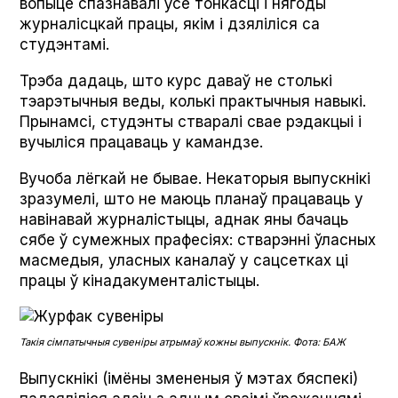
вопыце спазнавалі ўсе тонкасці і нягоды
журналісцкай працы, якім і дзяліліся са
студэнтамі.
Трэба дадаць, што курс даваў не столькі
тэарэтычныя веды, колькі практычныя навыкі.
Прынамсі, студэнты стваралі свае рэдакцыі і
вучыліся працаваць у камандзе.
Вучоба лёгкай не бывае. Некаторыя выпускнікі
зразумелі, што не маюць планаў працаваць у
навінавай журналістыцы, аднак яны бачаць
сябе ў сумежных прафесіях: стварэнні ўласных
масмедыя, уласных каналаў у сацсетках ці
працы ў кінадакументалістыцы.
Такія сімпатычныя сувеніры атрымаў кожны выпускнік. Фота: БАЖ
Выпускнікі (імёны змененыя ў мэтах бяспекі)