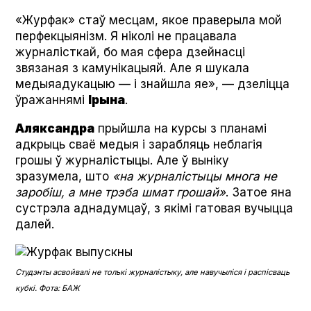
«Журфак» стаў месцам, якое праверыла мой
перфекцыянізм. Я ніколі не працавала
журналісткай, бо мая сфера дзейнасці
звязаная з камунікацыяй. Але я шукала
медыяадукацыю — і знайшла яе», — дзеліцца
ўражаннямі
Ірына
.
Аляксандра
прыйшла на курсы з планамі
адкрыць сваё медыя і зарабляць неблагія
грошы ў журналістыцы. Але ў выніку
зразумела, што
«на журналістыцы многа не
заробіш, а мне трэба шмат грошай»
. Затое яна
сустрэла аднадумцаў, з якімі гатовая вучыцца
далей.
Студэнты асвойвалі не толькі журналістыку, але навучыліся і распісваць
кубкі. Фота: БАЖ