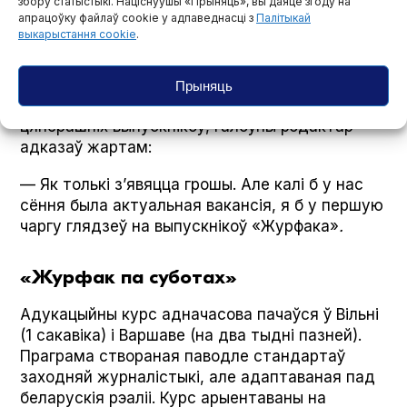
збору статыстыкі. Націснуўшы «Прыняць», вы даяце згоду на
лічу вельмі важным, што гэтая
апрацоўку файлаў cookie у адпаведнасці з
Палітыкай
стандартызаваная праграма рэалізуецца
выкарыстання cookie
.
адразу ў дзвюх краінах. І думаю, што ўзровень
прафесійнай школы цалкам вытрыманы.
Прыняць
На пытанне, ці прыглядваецца Hrodna.life да
цяперашніх выпускнікоў, галоўны рэдактар
адказаў жартам:
— Як толькі з’явяцца грошы. Але калі б у нас
сёння была актуальная вакансія, я б у першую
чаргу глядзеў на выпускнікоў «Журфака»
.
«Журфак па суботах»
Адукацыйны курс адначасова пачаўся ў Вільні
(1 сакавіка) і Варшаве (на два тыдні пазней).
Праграма створаная паводле стандартаў
заходняй журналістыкі, але адаптаваная пад
беларускія рэаліі. Курс арыентаваны на