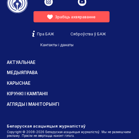
Зрабіць ахвяраванне
Пра БАЖ
Сяброўства ў БАЖ
Кантакты і данаты
АКТУАЛЬНАЕ
МЕДЫЯПРАВА
КАРЫСНАЕ
КІРУНКІ І КАМПАНІІ
АГЛЯДЫ І МАНІТОРЫНГІ
Беларуская асацыяцыя журналістаў
Copyright © 2008-2026 Беларуская асацыяцыя журналістаў. Мы не размяшчаем
рэкламу. Просім не звяртацца наконт гэтага.