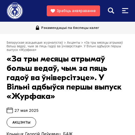
Зрабіць ахвяраванне
Рэкамендацыі па бяспецы калег
Беларуская асацыяцыя журналістаў
>
Акцэнты
>
«За тры месяцы атрымаў
больш ведаў, чым за пяць гадоў ва ўніверсітэце». У Вільні адбыўся першы
выпуск «Журфака»
«За тры месяцы атрымаў
больш ведаў, чым за пяць
гадоў ва ўніверсітэце». У
Вільні адбыўся першы выпуск
«Журфака»
27 мая 2025
АКЦЭНТЫ
Крыніца:
Георгій Леўкавец, БАЖ