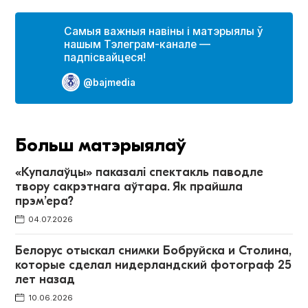
Самыя важныя навіны і матэрыялы ў
нашым Тэлеграм-канале —
падпісвайцеся!
@bajmedia
Больш матэрыялаў
«Купалаўцы» паказалі спектакль паводле
твору сакрэтнага аўтара. Як прайшла
прэм’ера?
04.07.2026
Белорус отыскал снимки Бобруйска и Столина,
которые сделал нидерландский фотограф 25
лет назад
10.06.2026