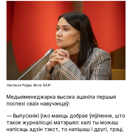
Настасся Роўда. Фота: БАЖ
Медыяменеджарка высока ацаніла першыя
поспехі сваіх навучэнцаў:
—
Выпускнікі ўжо маюць добрае ўяўленне, што
такое журналісцкі матэрыял: калі ты можаш
напісаць адзін тэкст, то напішаш і другі, трэці,