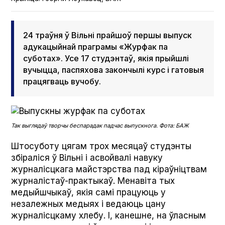
24 траўня ў Вільні прайшоў першы выпуск
адукацыйнай праграмы «Журфак па
суботах». Усе 17 студэнтаў, якія прыйшлі
вучыцца, паспяхова закончылі курс і гатовыя
працягваць вучобу.
Так выглядаў творчы беспарадак падчас выпускнога. Фота: БАЖ
Штосуботу цягам трох месяцаў студэнты
збіраліся ў Вільні і асвойвалі навуку
журналісцкага майстэрства пад кіраўніцтвам
журналістаў-практыкаў. Менавіта тых
медыйшчыкаў, якія самі працуюць у
незалежных медыях і ведаюць цану
журналісцкаму хлебу. І, канешне, на ўласным