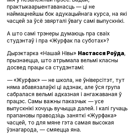
практыкаарыентаванасць — ці не
наймацнейшы бок адукацыйнага курса, на які
часцей за ўсё звярталі ўвагу самі выпускнікі.
А што самі трэнеры думаюць пра сваіх
студэнтаў і пра «Журфак па суботах»?
Дырэктарка «Нашай Нівы»
Настасся Роўда
,
прызнаецца, што атрымала вельмі класны
досвед працы са студэнтамі:
—
«Журфак» — не школа, не ўніверсітэт, тут
няма абавязалаўкі ці адзнак, але ўся група
сабралася вельмі адказная і ангажаваная ў
працэс. Самы важны паказчык
—
усе
выпускнікі хочуць вучыцца далей. І калі гучаць
прапановы праводзіць заняткі «Журфака»
часцей, то для мяне гэта самая высокая
ўзнагарода, — смяецца яна.