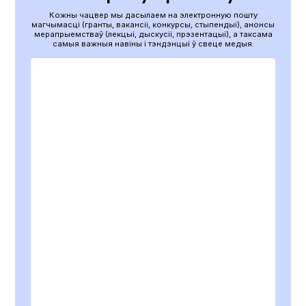
Кожны чацвер мы дасылаем на электронную пошту
магчымасці (гранты, вакансіі, конкурсы, стыпендыі), анонсы
мерапрыемстваў (лекцыі, дыскусіі, прэзентацыі), а таксама
самыя важныя навіны і тэндэнцыі ў свеце медыя.