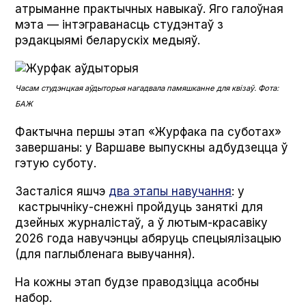
атрыманне практычных навыкаў. Яго галоўная
мэта — інтэграванасць студэнтаў з
рэдакцыямі беларускіх медыяў.
Часам студэнцкая аўдыторыя нагадвала памяшканне для квізаў. Фота:
БАЖ
Фактычна першы этап «Журфака па суботах»
завершаны: у Варшаве выпускны адбудзецца ў
гэтую суботу.
Засталіся яшчэ
два этапы навучання
: у
кастрычніку-снежні пройдуць заняткі для
дзейных журналістаў, а ў лютым-красавіку
2026 года навучэнцы абяруць спецыялізацыю
(для паглыбленага вывучання).
На кожны этап будзе праводзіцца асобны
набор.