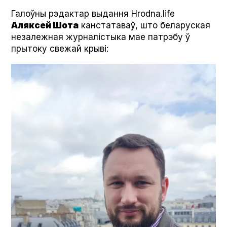
Галоўны рэдактар выдання Hrodna.life
Аляксей Шота
канстатаваў, што беларуская
незалежная журналістыка мае патрэбу ў
прытоку свежай крыві: