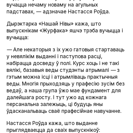
вучацца нечаму новаму на агульных
падставах, — адзначае Настасся Роўда.
Дырэктарка «Нашай Нівы» кажа, што
выпускнікам «Журфака» яшчэ трэба вучыцца і
вучыцца:
—
Але некаторыя з іх ужо гатовыя стартаваць
у невялікім выданні і паступова расці,
набірацца досведу ў полі. Курс хоць і не такі
вялікі, базавыя веды студэнты атрымалі
—
з
гэтым можна ісці і атрымліваць практычныя
веды. Многія прыходзяць у прафесію зусім без
ведаў, а наша група ўжо мае фундамент для
далейшага росту. І тут ужо ад кожнага
персанальна залежыць, ці будуць яны
ўдасканальваць сваё прафесійнае навучанне.
Настасся Роўда кажа, што выданне
прыглядваецца да сваіх выпускнікоў: