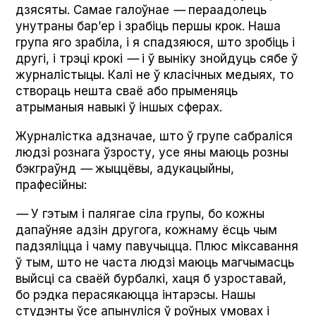
дзясяты. Самае галоўнае
—
пераадолець
унутраны бар’ер і зрабіць першы крок. Наша
група яго зрабіла, і я спадзяюся, што зробіць і
другі, і трэці крокі
—
і ў выніку знойдуць сябе ў
журналістыцы. Калі не ў класічных медыях, то
створаць нешта сваё або прыменяць
атрыманыя навыкі ў іншых сферах.
Журналістка адзначае, што ў групе сабраліся
людзі рознага ўзросту, усе яны маюць розны
бэкграўнд
—
жыццёвы, адукацыйны,
прафесійны:
—
У гэтым і палягае сіла групы, бо кожны
дапаўняе адзін другога, кожнаму ёсць чым
падзяліцца і чаму павучыцца. Плюс міксавання
ў тым, што не часта людзі маюць магчымасць
выйсці са сваёй бурбалкі, хаця б узроставай,
бо рэдка перасякаюцца інтарэсы. Нашы
студэнты ўсе апынуліся ў роўных умовах і