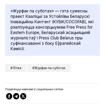
«Журфак па суботах» — гэта сумесны
праект Кааліцыі за Устойлівы Беларускі
Інавацыйны Кантэнт (КУБІК/COCOFAB), які
рэалізуецца кансорцыумам Free Press for
East­ern Europe, Беларускай асацыяцыяй
журналістаў і Press Club Belarus пры
суфінансаванні з боку Еўрапейскай
Камісіі.
#Літва
#Журфак па суботах
Падзяліцца навінамі ў сацыяльных сетках