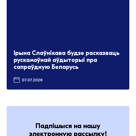
Ірына Слаўнікава будзе расказваць
рускамоўнай аўдыторыі пра
сапраўдную Беларусь
07.07.2026
Падпішыся на нашу
электронную рассылку!