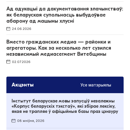
Ад адукацыі да дакументавання злачынстваў:
як беларуская супольнасць выбудоўвае
абарону ад машыны хлусні
24.06.2026
Вместо гражданских медиа — районки и
агрегаторы. Как за несколько лет сузился
независимый медиасегмент Витебщины
02.07.2026
Акцэнты
Усе матэрыялы
Інстытут беларускае мовы запусціў незалежны
«Корпус беларускіх тэкстаў», які збірае лексіку,
якая не трапляе ў афіцыйныя базы праз цэнзуру
08 жніўня, 2026