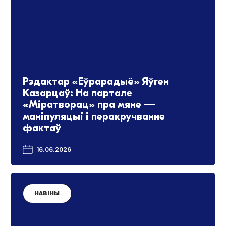
Рэдактар «Еўрарадыё» Яўген
Казарцаў: На партале
«Міратворац» пра мяне —
маніпуляцыі і перакручванне
фактаў
16.06.2026
НАВІНЫ