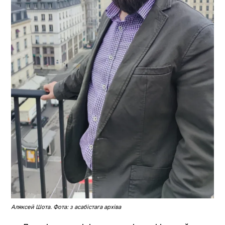
Аляксей Шота. Фота: з асабістага архіва