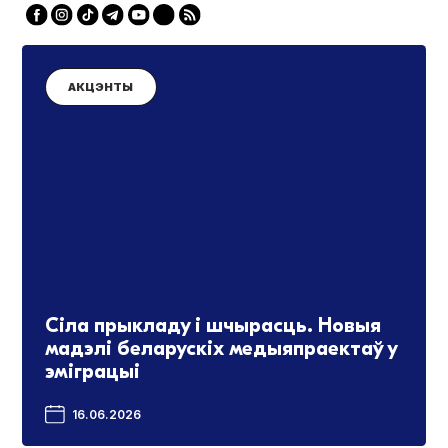
АКЦЭНТЫ
Сіла прыкладу і шчырасць. Новыя
мадэлі беларускіх медыяпраектаў у
эміграцыі
16.06.2026