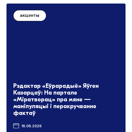
АКЦЭНТЫ
Рэдактар «Еўрарадыё» Яўген
Казарцаў: На партале
«Міратворац» пра мяне —
маніпуляцыі і перакручванне
фактаў
16.06.2026