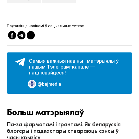
Падзяліцца навінамі ў сацыяльных сетках
Самыя важныя навіны і матэрыялы ў
нашым Тэлеграм-канале —
падпісвайцеся!
@bajmedia
Больш матэрыялаў
Па-за фарматамі і грантамі. Як беларускія
блогеры і падкастары ствараюць сэнсы ў
часы крызісу