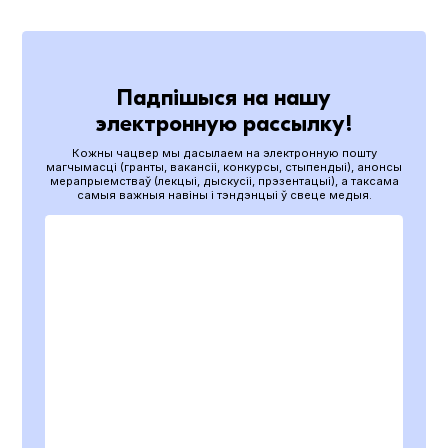
Падпішыся на нашу
электронную рассылку!
Кожны чацвер мы дасылаем на электронную пошту
магчымасці (гранты, вакансіі, конкурсы, стыпендыі), анонсы
мерапрыемстваў (лекцыі, дыскусіі, прэзентацыі), а таксама
самыя важныя навіны і тэндэнцыі ў свеце медыя.