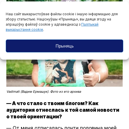
Наш сайт выкарыстоўвае файлы cookie і іншую інфармацыю для
збору статыстыкі. Націснуўшы «Прыняць», вы даяце згоду на
апрацоўку файлаў cookie у адпаведнасці з
Палітыкай
выкарыстання cookie
.
Прыняць
Vadi­mati (Вадим Ермашук). Фото из его архива
— А что стало с твоим блогом? Как
аудитория отнеслась к той самой новости
о твоей ориентации?
— От меня отписалась почти половина моей