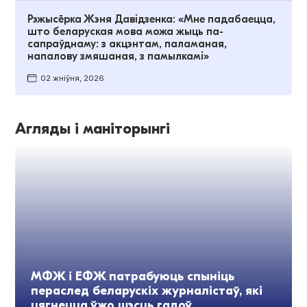
Рэжысёрка Жэня Давідзенка: «Мне падабаецца,
што беларуская мова можа жыць па-
сапраўднаму: з акцэнтам, паламаная,
напалову змяшаная, з памылкамі»
02 жніўня, 2026
Агляды і маніторынгі
МФЖ і ЕФЖ патрабуюць спыніць
пераслед беларускіх журналістаў, які
цягнецца ўжо шэсць гадоў