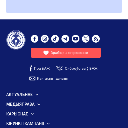
Зрабіць ахвяраванне
Пра БАЖ
Сяброўства ў БАЖ
Кантакты і данаты
АКТУАЛЬНАЕ
МЕДЫЯПРАВА
КАРЫСНАЕ
КІРУНКІ І КАМПАНІІ