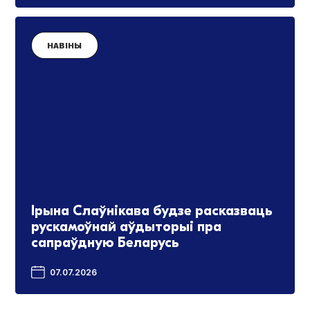
НАВІНЫ
Ірына Слаўнікава будзе расказваць
рускамоўнай аўдыторыі пра
сапраўдную Беларусь
07.07.2026