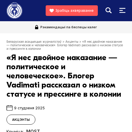
Зрабіць ахвяраванне
Рэкамендацыі па бяспецы калег
Беларуская асацыяцыя журналістаў
>
Акцэнты
>
«Я нес двойное наказание
— политическое и человеческое». Блогер Vadimati рассказал о низком статусе
и прессинге в колонии
«Я нес двойное наказание —
политическое и
человеческое». Блогер
Vadimati рассказал о низком
статусе и прессинге в колонии
9 студзеня 2025
АКЦЭНТЫ
MOST
Крыніца: