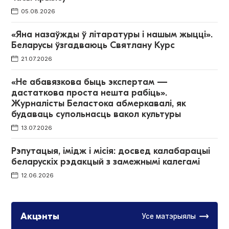
05.08.2026
«Яна назаўжды ў літаратуры і нашым жыцці».
Беларусы ўзгадваюць Святлану Курс
21.07.2026
«Не абавязкова быць экспертам —
дастаткова проста нешта рабіць».
Журналісты Беластока абмеркавалі, як
будаваць супольнасць вакол культуры
13.07.2026
Рэпутацыя, імідж і місія: досвед калабарацыі
беларускіх рэдакцый з замежнымі калегамі
12.06.2026
Акцэнты
Усе матэрыялы