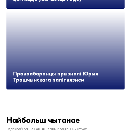
Праваабаронцы прызналі Юрыя
Трашчынскага палітвязнем
Найбольш чытанае
Падпісвайцеся на нашыя навіны в сацяльных сетках