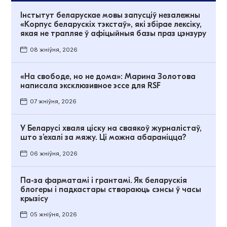
Інстытут беларускае мовы запусціў незалежны
«Корпус беларускіх тэкстаў», які збірае лексіку,
якая не трапляе ў афіцыйныя базы праз цэнзуру
08 жніўня, 2026
«На свободе, но не дома»: Марина Золотова
написала эксклюзивное эссе для RSF
07 жніўня, 2026
У Беларусі хваля ціску на сваякоў журналістаў,
што з’ехалі за мяжу. Ці можна абараніцца?
06 жніўня, 2026
Па-за фарматамі і грантамі. Як беларускія
блогеры і падкастары ствараюць сэнсы ў часы
крызісу
05 жніўня, 2026