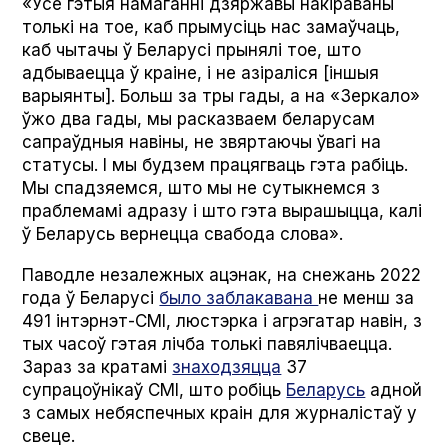
«Усе гэтыя намаганні дзяржавы накіраваны
толькі на тое, каб прымусіць нас замаўчаць,
каб чытачы ў Беларусі прынялі тое, што
адбываецца ў краіне, і не азіраліся [іншыя
варыянты]. Больш за тры гады, а на «Зеркало»
ўжо два гады, мы расказваем беларусам
сапраўдныя навіны, не звяртаючы ўвагі на
статусы. І мы будзем працягваць гэта рабіць.
Мы спадзяемся, што мы не сутыкнемся з
праблемамі адразу і што гэта вырашыцца, калі
ў Беларусь вернецца свабода слова».
Паводле незалежных ацэнак, на снежань 2022
года ў Беларусі
было заблакавана
не менш за
491 інтэрнэт-СМІ, люстэрка і агрэгатар навін, з
тых часоў гэтая лічба толькі павялічваецца.
Зараз за кратамі
знаходзяцца
37
супрацоўнікаў СМІ, што робіць
Беларусь
адной
з самых небяспечных краін для журналістаў у
свеце.