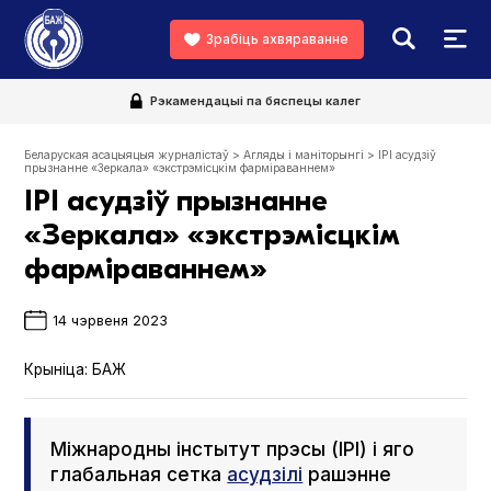
Зрабіць ахвяраванне
Рэкамендацыі па бяспецы калег
Беларуская асацыяцыя журналістаў
>
Агляды і маніторынгі
>
IPI асудзіў
прызнанне «Зеркала» «экстрэмісцкім фарміраваннем»
IPI асудзіў прызнанне
«Зеркала» «экстрэмісцкім
фарміраваннем»
14 чэрвеня 2023
Крыніца:
БАЖ
Міжнародны інстытут прэсы (IPI) і яго
глабальная сетка
асудзілі
рашэнне