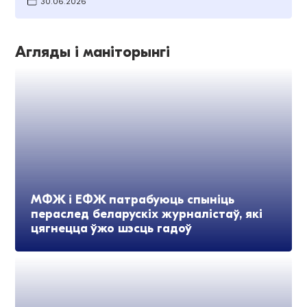
30.06.2026
Агляды і маніторынгі
МФЖ і ЕФЖ патрабуюць спыніць
пераслед беларускіх журналістаў, які
цягнецца ўжо шэсць гадоў