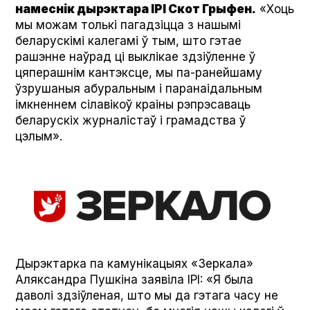
намеснік дырэктара IPI Скот Грыфен.
«Хоць
мы можам толькі пагадзіцца з нашымі
беларускімі калегамі ў тым, што гэтае
рашэнне наўрад ці выклікае здзіўленне ў
цяперашнім кантэксце, мы па-ранейшаму
ўзрушаныя абуральным і паранаідальным
імкненнем сілавікоў краіны рэпрэсаваць
беларускіх журналістаў і грамадства ў
цэлым».
Дырэктарка па камунікацыях «Зеркала»
Аляксандра Пушкіна заявіла IPI: «Я была
даволі здзіўленая, што мы да гэтага часу не