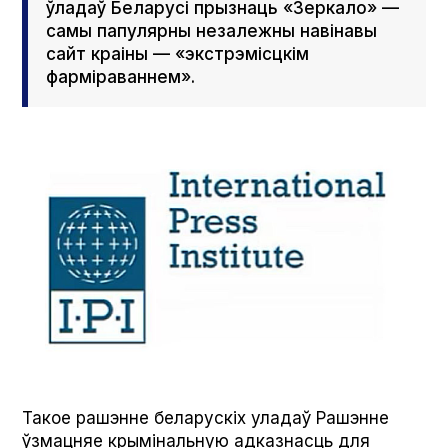
ўладаў Беларусі прызнаць «Зеркало» —
самы папулярны незалежны навінавы
сайт краіны — «экстрэмісцкім
фарміраваннем».
Такое рашэнне беларускіх уладаў Рашэнне
ўзмацняе крымінальную адказнасць для