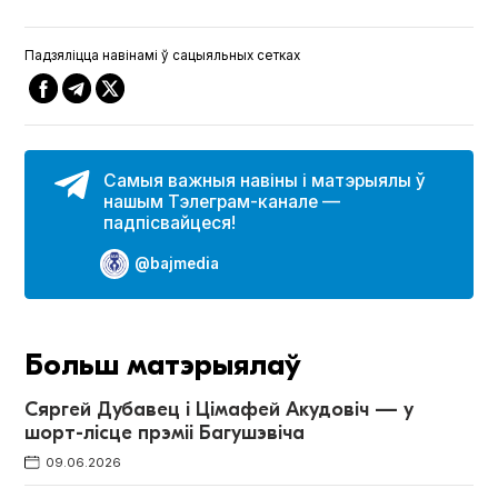
Падзяліцца навінамі ў сацыяльных сетках
Самыя важныя навіны і матэрыялы ў
нашым Тэлеграм-канале —
падпісвайцеся!
@bajmedia
Больш матэрыялаў
Сяргей Дубавец і Цімафей Акудовіч — у
шорт-лісце прэміі Багушэвіча
09.06.2026