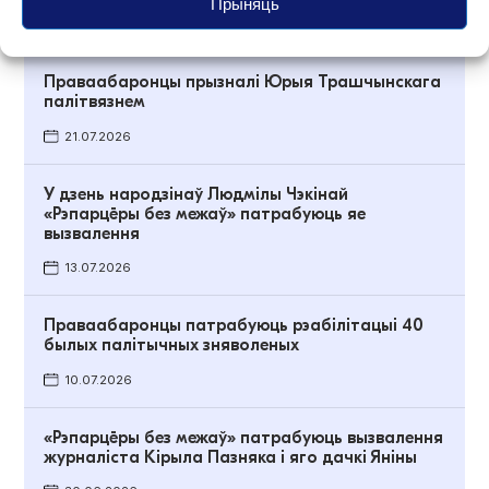
Прыняць
07.08.2026
Праваабаронцы прызналі Юрыя Трашчынскага
палітвязнем
21.07.2026
У дзень народзінаў Людмілы Чэкінай
«Рэпарцёры без межаў» патрабуюць яе
вызвалення
13.07.2026
Праваабаронцы патрабуюць рэабілітацыі 40
былых палітычных зняволеных
10.07.2026
«Рэпарцёры без межаў» патрабуюць вызвалення
журналіста Кірыла Пазняка і яго дачкі Яніны