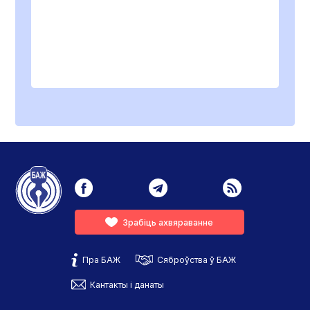
Зрабіць ахвяраванне
Пра БАЖ
Сяброўства ў БАЖ
Кантакты і данаты