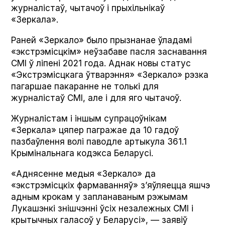
журналістаў, чытачоў і прыхільнікаў
«Зеркала».
Раней «Зеркало» было прызнанае ўладамі
«экстрэмісцкім» неўзабаве пасля заснавання
СМІ ў ліпені 2021 года. Аднак новы статус
«Экстрэмісцкага ўтварэння» «Зеркало» рэзка
пагаршае пакаранне не толькі для
журналістаў СМІ, але і для яго чытачоў.
Журналістам і іншым супрацоўнікам
«Зеркала» цяпер пагражае да 10 гадоў
пазбаўлення волі паводле артыкула 361.1
Крымінальнага кодэкса Беларусі.
«Аднясенне медыя «Зеркало» да
«экстрэмісцкіх фармаванняў» з’яўляецца яшчэ
адным крокам у запланаваным рэжымам
Лукашэнкі знішчэнні ўсіх незалежных СМІ і
крытычных галасоў у Беларусі», — заявіў