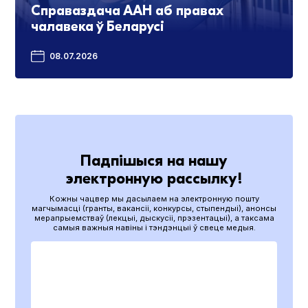
Справаздача ААН аб правах
чалавека ў Беларусі
08.07.2026
Падпішыся на нашу
электронную рассылку!
Кожны чацвер мы дасылаем на электронную пошту
магчымасці (гранты, вакансіі, конкурсы, стыпендыі), анонсы
мерапрыемстваў (лекцыі, дыскусіі, прэзентацыі), а таксама
самыя важныя навіны і тэндэнцыі ў свеце медыя.