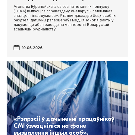
Агенцтва Еўрапейскага саюза па пытаннях прытулку
(EUAA) выпусціла справаздачу «Беларусь: палітычная
апазіцыя і іншадумства». У гэтым дакладзе ёсць асобны
раздзел, датычны рэпарцёраў і медыя. Многія факты ў
дакуменце абапіраюцца на маніторынгі Беларускай
асацыяцыі журналістаў.
10.06.2026
«Рэпрэсіі ў дачыненні працаўнікоў
СМІ ўзмацніліся на фоне
вызвалення іншых асоб».