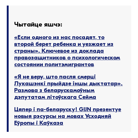
Чытайце яшчэ:
«Если одного из нас посадят, то
второй берет ребенка и уезжает из
страны». Ключевое из доклада
правозащитников о психологическом
состоянии политэмигрантов
«Я не веру, што пасля смерці
Лукашэнкі прыйдзе іншы дыктатар».
Размова з беларускамоўным
дэпутатам літоўскага Сейма
Цяпер і па-беларуску! GIJN презентуе
новыя рэсурсы на мовах Усходняй
Еўропы і Каўказа