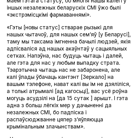
маем гэтага статусу, бо многія нашы калегі ў
іншых незалежных беларускіх СМІ ўжо былі
«экстрэмісцкімі фармаваннямі».
«Гэты [новы статус] стварае рызыкі для
нашых чытачоў, для нашых сем’яў [у Беларусі],
таму мы таксама імгненна бачылі людзей, якія
адпісваліся ад нашых акаўнтаў у сацыяльных
сетках. Напэўна, нас будуць чытаць і далей,
але гэта для нас у любым выпадку страта.
Тэарэтычна чытаць нас не забаронена, але
калі ўлады ўбачаць кантэнт [Зеркало] на
вашым тэлефоне, нават калі вы ім не дзяліліся,
а толькі атрымалі [ад кагосьці], вас усё роўна
могуць асудзілі на [да 15 сутак ] арышт. І гэта
адна з больш лёгкіх мер у дачыненні да
незалежных СМІ, бо падпіска і
распаўсюджванне цяпер з’яўляюцца
крымінальным злачынствам».