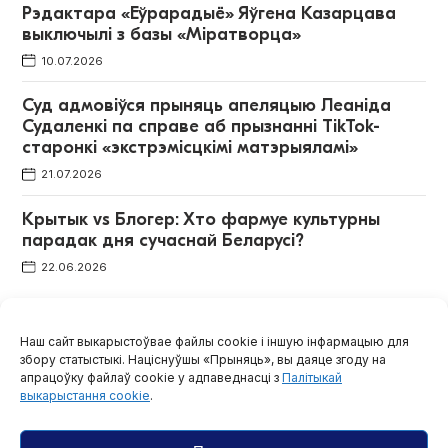
Рэдактара «Еўрарадыё» Яўгена Казарцава
выключылі з базы «Міратворца»
10.07.2026
Суд адмовіўся прыняць апеляцыю Леаніда
Судаленкі па справе аб прызнанні TikTok-
старонкі «экстрэмісцкімі матэрыяламі»
21.07.2026
Крытык vs Блогер: Хто фармуе культурны
парадак дня сучаснай Беларусі?
22.06.2026
Наш сайт выкарыстоўвае файлы cookie і іншую інфармацыю для
Заявы БАЖ і партнёраў
Усе матэрыялы
збору статыстыкі. Націснуўшы «Прыняць», вы даяце згоду на
апрацоўку файлаў cookie у адпаведнасці з
Палітыкай
выкарыстання cookie
.
МФЖ і ЕФЖ патрабуюць спыніць пераслед
беларускіх журналістаў, які цягнецца ўжо шэсць
гадоў