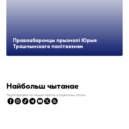
Праваабаронцы прызналі Юрыя
Трашчынскага палітвязнем
Найбольш чытанае
Падпісвайцеся на нашыя навіны в сацяльных сетках