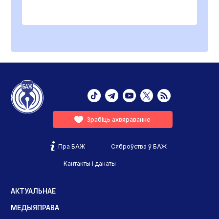
Зрабіць ахвяраванне
Пра БАЖ
Сяброўства ў БАЖ
Кантакты і данаты
АКТУАЛЬНАЕ
МЕДЫЯПРАВА