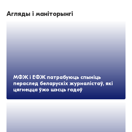
Агляды і маніторынгі
МФЖ і ЕФЖ патрабуюць спыніць
пераслед беларускіх журналістаў, які
цягнецца ўжо шэсць гадоў