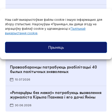
Праваабаронцы прызналі Юрыя Трашчынскага
палітвязнем
Наш сайт выкарыстоўвае файлы cookie і іншую інфармацыю для
21.07.2026
збору статыстыкі. Націснуўшы «Прыняць», вы даяце згоду на
апрацоўку файлаў cookie у адпаведнасці з
Палітыкай
выкарыстання cookie
.
У дзень народзінаў Людмілы Чэкінай
«Рэпарцёры без межаў» патрабуюць яе
вызвалення
Прыняць
13.07.2026
Праваабаронцы патрабуюць рэабілітацыі 40
былых палітычных зняволеных
10.07.2026
«Рэпарцёры без межаў» патрабуюць вызвалення
журналіста Кірыла Пазняка і яго дачкі Яніны
30.06.2026