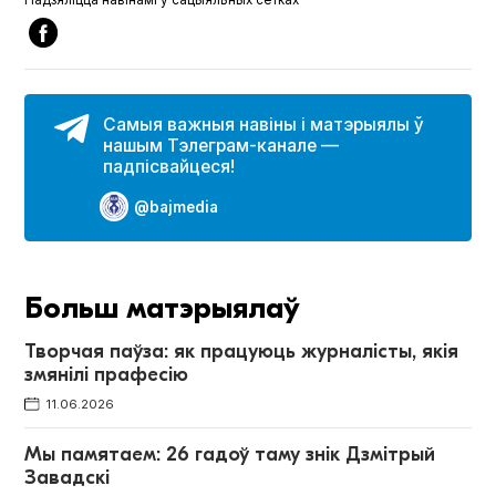
Самыя важныя навіны і матэрыялы ў
нашым Тэлеграм-канале —
падпісвайцеся!
@bajmedia
Больш матэрыялаў
Творчая паўза: як працуюць журналісты, якія
змянілі прафесію
11.06.2026
Мы памятаем: 26 гадоў таму знік Дзмітрый
Завадскі