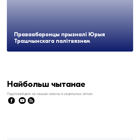
Праваабаронцы прызналі Юрыя
Трашчынскага палітвязнем
Найбольш чытанае
Падпісвайцеся на нашыя навіны в сацяльных сетках