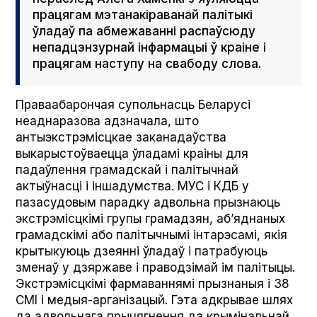
працягам мэтанакіраванай палітыкі
ўладаў па абмежаванні распаўсюду
непадцэнзурнай інфармацыі ў краіне і
працягам наступу на свабоду слова.
Праваабарончая супольнасць Беларусі
неаднаразова адзначала, што
антыэкстрэмісцкае заканадаўства
выкарыстоўваецца ўладамі краіны для
падаўлення грамадскай і палітычнай
актыўнасці і іншадумства. МУС і КДБ у
пазасудовым парадку адвольна прызнаюць
экстрэмісцкімі групы грамадзян, аб’яднаных
грамадскімі або палітычнымі інтарэсамі, якія
крытыкуюць дзеянні ўладаў і патрабуюць
зменаў у дзяржаве і праводзімай ім палітыцы.
Экстрэмісцкімі фармаваннямі прызнаныя і 38
СМІ і медыя-арганізацый. Гэта адкрывае шлях
да адвольнага прыцягнення да крымінальнай