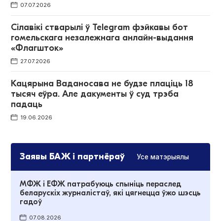
07.07.2026
Сілавікі стварылі ў Telegram фэйкавы бот
гомельскага незалежнага анлайн-выдання
«Флагшток»
27.07.2026
Кацярына Ваданосава не будзе плаціць 18
тысяч еўра. Але дакументы ў суд трэба
падаць
19.06.2026
Заявы БАЖ і партнёраў
Усе матэрыялы
МФЖ і ЕФЖ патрабуюць спыніць пераслед
беларускіх журналістаў, які цягнецца ўжо шэсць
гадоў
07.08.2026