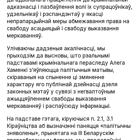
адказнасці і пазбаўлення волі іх супрацоўнікаў,
удзельнікаў і рэспандэнтаў у якасці
непрапарцыйнай меры абмежавання права на
свабоду асацыяцый і свабоду выказвання
меркаванняў.
Улічваючы дадзеныя акалічнасці, мы
прыходзім да высновы, што рэальнымі
падставамі крымінальнага пераследу Алега
Хаменкі з’яўляюцца палітычныя матывы,
скіраваныя на спыненне ці змяненне
характару яго публічнай дзейнасці дзеля
законных мэтаў у сувязі з негвалтоўным
ажыццяўленнем свабоды выказвання
меркаванняў і распаўсюду інфармацыі.
На падставе гэтага, кіруючыся п. 2.1, 3.1
Кіраўніцтва аб вызначэнні паняцця «палітычны
зняволены», прынятага на ІІІ Беларускім