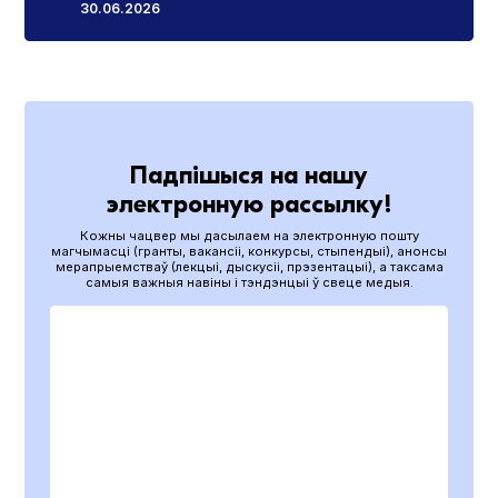
30.06.2026
Падпішыся на нашу
электронную рассылку!
Кожны чацвер мы дасылаем на электронную пошту
магчымасці (гранты, вакансіі, конкурсы, стыпендыі), анонсы
мерапрыемстваў (лекцыі, дыскусіі, прэзентацыі), а таксама
самыя важныя навіны і тэндэнцыі ў свеце медыя.