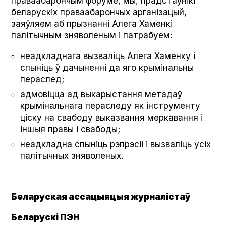
праваабарончым форуме, мы, прадстаўнікі
беларускіх праваабарончых арганізацый,
заяўляем аб прызнанні Алега Хаменкі
палітычным зняволеным і патрабуем:
неадкладнага вызваліць Алега Хаменку і
спыніць ў дачыненні да яго крымінальны
пераслед;
адмовіцца ад выкарыстання метадаў
крымінальнага пераследу як інструменту
ціску на свабоду выказвання меркавання і
іншыя правы і свабоды;
неадкладна спыніць рэпрэсіі і вызваліць усіх
палітычных зняволеных.
Беларуская ассацыяцыя журналістаў
Беларускі ПЭН