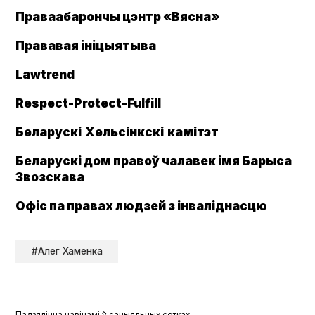
Праваабарончы цэнтр «Вясна»
Прававая ініцыятыва
Lawtrend
Respect-Pro­tect-Ful­fill
Беларускі
Хельсінкскі
камітэт
Беларускі дом правоў чалавек імя Барыса
Звозскава
Офіс па правах людзей з інваліднасцю
#Алег Хаменка
Падзяліцца навінамі ў сацыяльных сетках