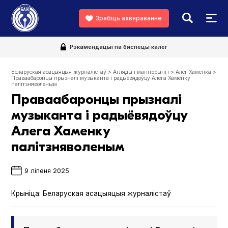
Зрабіць ахвяраванне
Рэкамендацыі па бяспецы калег
Беларуская асацыяцыя журналістаў
>
Агляды і маніторынгі
>
Алег Хаменка
>
Праваабаронцы прызналі музыканта і радыёвядоўцу Алега Хаменку
палітзняволеным
Праваабаронцы прызналі
музыканта і радыёвядоўцу
Алега Хаменку
палітзняволеным
9 ліпеня 2025
Крыніца:
Беларуская асацыяцыя журналістаў