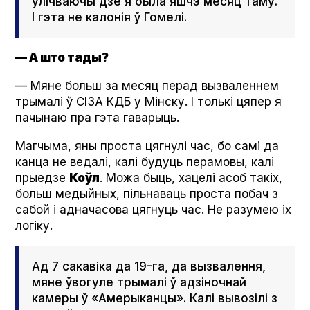
улічваючы дзе я была яшчэ месяц таму.
І гэта не калонія ў Гомелі.
— А што тады?
— Мяне больш за месяц перад вызваленнем
трымалі ў СІЗА КДБ у Мінску. І толькі цяпер я
пачынаю пра гэта гаварыць.
Магчыма, яны проста цягнулі час, бо самі да
канца не ведалі, калі будуць перамовы, калі
прыедзе
Коўл
. Можа быць, хацелі асоб такіх,
больш медыйных, пільнаваць проста побач з
сабой і адначасова цягнуць час. Не разумею іх
логіку.
Ад 7 сакавіка да 19-га, да вызвалення,
мяне ўвогуле трымалі ў адзіночнай
камеры ў «Амерыканцы». Калі вывозілі з