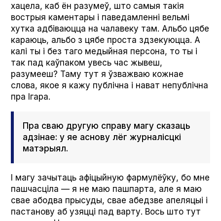
хацела, каб ён разумеў, што самыя такія
вострыя каментары і паведамленні вельмі
хутка адбіваюцца на чалавеку там. Альбо цябе
караюць, альбо з цябе проста здзекуюцца. А
калі ты і без таго медыйная персона, то ты і
так пад каўпаком увесь час жывеш,
разумееш? Таму тут я ўзважваю кожнае
слова, якое я кажу публічна і нават непублічна
пра Ігара.
Пра сваю другую справу магу сказаць
адзінае: у яе аснову лёг журналісцкі
матэрыял.
І магу зачытаць афіцыйную фармулёўку, бо мне
пашчасціла — я не маю пашпарта, але я маю
свае абодва прысуды, свае абедзве апеляцыі і
пастанову аб узяцці пад варту. Вось што тут