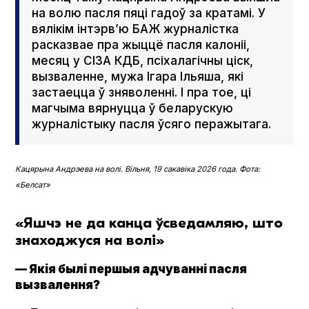
на волю пасля пяці гадоў за кратамі. У
вялікім інтэрв’ю БАЖ журналістка
расказвае пра жыццё пасля калоніі,
месяц у СІЗА КДБ, псіхалагічны ціск,
вызваленне, мужа Ігара Ільяша, які
застаецца ў зняволенні. І пра тое, ці
магчыма вярнуцца ў беларускую
журналістыку пасля ўсяго перажытага.
Кацярына Андрэева на волі. Вільня, 19 сакавіка 2026 года. Фота:
«Белсат»
«Яшчэ не да канца ўсведамляю, што
знаходжуся на волі»
— Якія былі першыя адчуванні пасля
вызвалення?