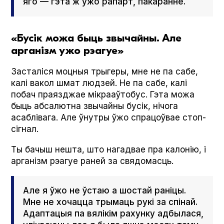
яго — гэта ж ужо рапарт, пакаранне.
«Бусік можа быць звычайны. Але
арганізм ужо рэагуе»
Засталіся моцныя трыгеры, мне не па сабе,
калі вакол шмат людзей. Не па сабе, калі
побач праязджае мікрааўтобус. Гэта можа
быць абсалютна звычайны бусік, нічога
асаблівага. Але ўнутры ўжо спрацоўвае стоп-
сігнал.
Ты бачыш нешта, што нагадвае пра калонію, і
арганізм рэагуе раней за свядомасць.
Але я ўжо не ўстаю а шостай раніцы.
Мне не хочацца трымаць рукі за спінай.
Адаптацыя па вялікім рахунку адбылася,