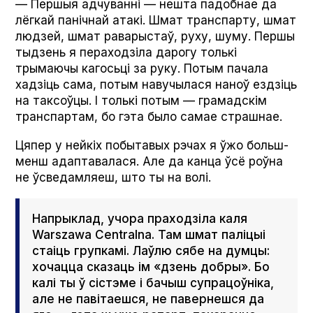
— Першыя адчуванні — нешта падобнае да
лёгкай панічнай атакі. Шмат транспарту, шмат
людзей, шмат раварыстаў, руху, шуму. Першы
тыдзень я пераходзіла дарогу толькі
трымаючы кагосьці за руку. Потым пачала
хадзіць сама, потым навучылася наноў ездзіць
на таксоўцы. І толькі потым — грамадскім
транспартам, бо гэта было самае страшнае.
Цяпер у нейкіх побытавых рэчах я ўжо больш-
менш адаптавалася. Але да канца ўсё роўна
не ўсведамляеш, што ты на волі.
Напрыклад, учора праходзіла каля
Warsza­wa Cen­tral­na. Там шмат паліцыі
стаіць групкамі. Лаўлю сябе на думцы:
хочацца сказаць ім «дзень добры». Бо
калі ты ў сістэме і бачыш супрацоўніка,
але не павітаешся, не павернешся да