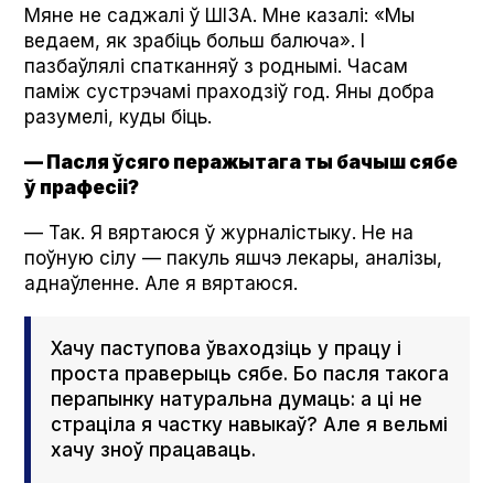
Мяне не саджалі ў ШІЗА. Мне казалі: «Мы
ведаем, як зрабіць больш балюча». І
пазбаўлялі спатканняў з роднымі. Часам
паміж сустрэчамі праходзіў год. Яны добра
разумелі, куды біць.
— Пасля ўсяго перажытага ты бачыш сябе
ў прафесіі?
— Так. Я вяртаюся ў журналістыку. Не на
поўную сілу — пакуль яшчэ лекары, аналізы,
аднаўленне. Але я вяртаюся.
Хачу паступова ўваходзіць у працу і
проста праверыць сябе. Бо пасля такога
перапынку натуральна думаць: а ці не
страціла я частку навыкаў? Але я вельмі
хачу зноў працаваць.