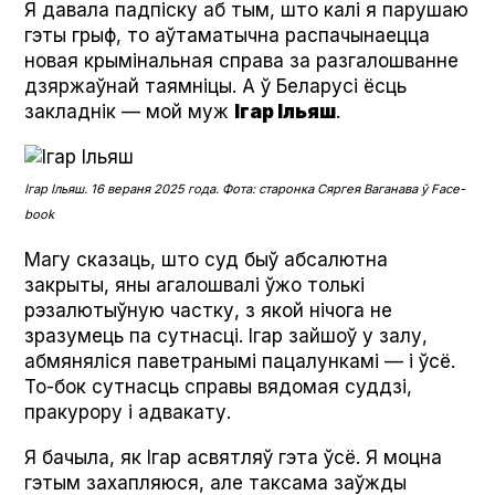
Я давала падпіску аб тым, што калі я парушаю
гэты грыф, то аўтаматычна распачынаецца
новая крымінальная справа за разгалошванне
дзяржаўнай таямніцы. А ў Беларусі ёсць
закладнік — мой муж
Ігар Ільяш
.
Ігар Ільяш. 16 вераня 2025 года. Фота: старонка Сяргея Ваганава ў Face­
book
Магу сказаць, што суд быў абсалютна
закрыты, яны агалошвалі ўжо толькі
рэзалютыўную частку, з якой нічога не
зразумець па сутнасці. Ігар зайшоў у залу,
абмяняліся паветранымі пацалункамі — і ўсё.
То-бок сутнасць справы вядомая суддзі,
пракурору і адвакату.
Я бачыла, як Ігар асвятляў гэта ўсё. Я моцна
гэтым захапляюся, але таксама заўжды