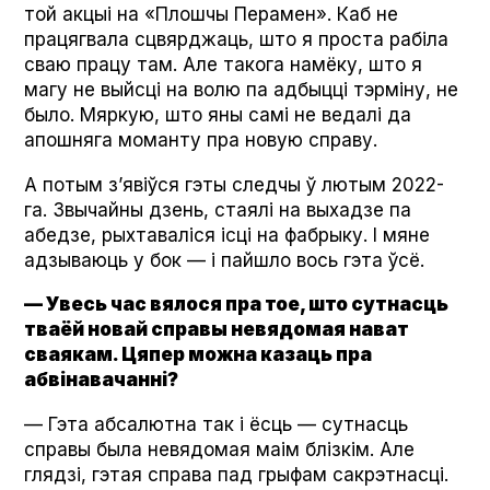
той акцыі на «Плошчы Перамен». Каб не
працягвала сцвярджаць, што я проста рабіла
сваю працу там. Але такога намёку, што я
магу не выйсці на волю па адбыцці тэрміну, не
было. Мяркую, што яны самі не ведалі да
апошняга моманту пра новую справу.
А потым з’явіўся гэты следчы ў лютым 2022-
га. Звычайны дзень, стаялі на выхадзе па
абедзе, рыхтаваліся ісці на фабрыку. І мяне
адзываюць у бок — і пайшло вось гэта ўсё.
— Увесь час вялося пра тое, што сутнасць
тваёй новай справы невядомая нават
сваякам. Цяпер можна казаць пра
абвінавачанні?
— Гэта абсалютна так і ёсць — сутнасць
справы была невядомая маім блізкім. Але
глядзі, гэтая справа пад грыфам сакрэтнасці.