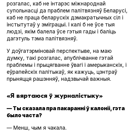
розгалас, каб не інтарэс міжнароднай
супольнасці да праблем палітвязняў Беларусі,
каб не праца беларускіх дэмакратычных сіл і
інстытутаў у эміграцыі. І калі б не ўсе тыя
людзі, якім балела ўсе гэтыя гады і баліць
дагэтуль тэма палітвязняў.
У доўгатэрміновай перспектыве, на маю
думку, такі розгалас, апублічванне гэтай
праблемы і прыцягванне ўвагі і амерыканскіх, і
еўрапейскіх палітыкаў, як кажуць, цэнтраў
прыняцця рашэнняў, надзвычай важныя.
«Я вяртаюся ў журналістыку»
— Ты сказала пра пакаранні ў калоніі, гэта
было часта?
— Менш, чым я чакала.