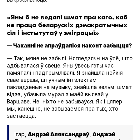
«Яны б не ведалі шмат пра каго, каб
не праца беларускіх дэмакратычных
сіл і інстытутаў у эміграцыі»
— Чаканні не апраўдаліся наконт забыцця?
— Так, мяне не забылі. Нягледзячы на ўсё, што
адбывалася ў свеце. Яны ўвесь гэты час
памяталі і падтрымлівалі. Я знайшла нейкія
свае вершы, штучным інтэлектам
пакладзеныя на музыку, знайшла вельмі шмат
відэа, убачыла мурал з маёй выявай у
Варшаве. Не, ніхто не забываўся. Як і цяпер
мы, канешне, не забываемся пра тых, хто
застаецца.
Ігар,
Андрэй Аляксандраў
,
Анджэй