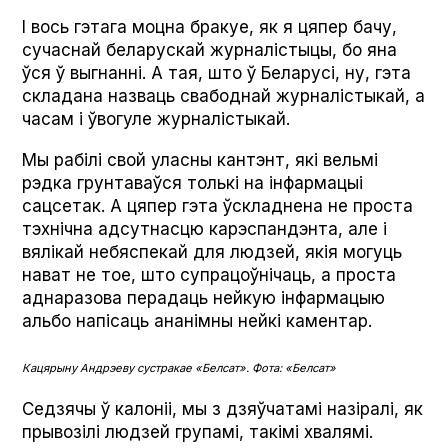
І вось гэтага моцна бракуе, як я цяпер бачу,
сучаснай беларускай журналістыцы, бо яна
ўся ў выгнанні. А тая, што ў Беларусі, ну, гэта
складана назваць свабоднай журналістыкай, а
часам і ўвогуле журналістыкай.
Мы рабілі свой уласны кантэнт, які вельмі
рэдка грунтаваўся толькі на інфармацыі
сацсетак. А цяпер гэта ўскладнена не проста
тэхнічна адсутнасцю карэспандэнта, але і
вялікай небяспекай для людзей, якія могуць
нават не тое, што супрацоўнічаць, а проста
аднаразова перадаць нейкую інфармацыю
альбо напісаць ананімны нейкі каментар.
Кацярыну Андрэеву сустракае «Белсат». Фота: «Белсат»
Седзячы ў калоніі, мы з дзяўчатамі назіралі, як
прывозілі людзей групамі, такімі хвалямі.