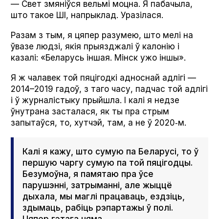
— Свет змяніўся вельмі моцна. Я пабачыла,
што такое ШІ, напрыклад. Уразілася.
Разам з тым, я цяпер разумею, што мелі на
ўвазе людзі, якія прыязджалі ў калонію і
казалі: «Беларусь іншая. Мінск ужо іншы».
Я ж чалавек той пяцігодкі адноснай адлігі —
2014–2019 гадоў, з таго часу, падчас той адлігі
і ў журналістыку прыйшла. І калі я недзе
ўнутрана засталася, як ты пра стрым
запытаўся, то, хутчэй, там, а не ў 2020‑м.
Калі я кажу, што сумую па Беларусі, то ў
першую чаргу сумую па той пяцігодцы.
Безумоўна, я памятаю пра ўсе
парушэнні, затрыманні, але жыццё
дыхала, мы маглі працаваць, ездзіць,
здымаць, рабіць рэпартажы ў полі.