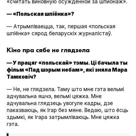
«считать виновную осужденной за шпионаж».
— «Польская шпіёнка»?
— Атрымліваецца, так, першая «польская
шпіёнка» сярод беларускіх журналістаў.
Кіно пра сябе не глядзела
— У працяг «польскай» тэмы. Ці бачыла ты
фільм «Пад шэрым небам», які зняла Мара
Тамковіч?
— Не, не глядзела. Таму што мне гэта вельмі
адчувальна яшчэ, вельмі цяжка. Мне
адчувальна глядзець увогуле кадры, дзе
паказваюць, як Ігар без мяне. Ведаю, што ёсць
здымкі, як Ігара затрымліваюць. Мне цяжка
гэта.