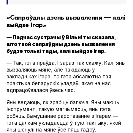
«Сапраўдны дзень вызвалення — калі
выйдзе Ігар»
— Падчас сустрэчы ў Вільні ты сказала,
што твой сапраўдны дзень вызвалення
будзе толькі тады, калі выйдзе Ігар.
— Так, гэта праўда. І зараз так скажу. Калі яны
вызваляюць мяне, але пакідаюць у
закладніках Ігара, то гэта абсалютна тая
практыка беларускіх уладаў, якая на нас
адпрацоўвалася ўвесь час.
Яны ведаюць, як зрабіць балюча. Яны маюць
інструмент, такую магчымасць, яны гэта
робяць. Вымушанае расставанне з Ігарам —
гэта цалкам укладаецца ў тую тактыку, якой
яны ціснулі на мяне ўсе пяць гадоў.