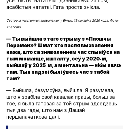
ўсё. Лісты, нататнікі, дзённікавыя запісы,
асабістыя нататкі. Гэта проста знікла.
Сустрэча палітычных зняволеных у Вільні. 19 сакавіка 2026 года. Фота:
«Белсат»
— Ты выйшла з таго стрыму з «Плошчы
Перамен»? Шмат хто пасля вызвалення
кажа, што са зняволеннем час спыніўся на
тым моманце, кшталту, сеў у 2020‑м,
выйшаў у 2025‑м, а ментальна — нібы яшчэ
там. Тыя падзеі былі ўвесь час з табой
там?
— Выйшла, безумоўна, выйшла. Я разумела,
што я зрабіла свой кавалак працы, больш за
тое, я была гатовая за той стрым адседзець
тыя два гады, што нам з Дашай
першапачаткова далі.