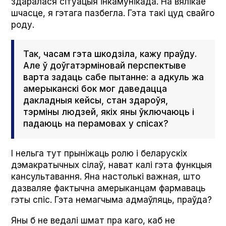
здаралася сітуацыя інкамунікада. На вялікае
шчасце, я гэтага пазбегла. Гэта такі цуд свайго
роду.
Так, часам гэта шкодзіла, кажу праўду.
Але ў доўгатэрміновай перспектыве
варта задаць сабе пытанне: а адкуль жа
амерыканскі бок мог даведацца
дакладныя кейсы, стан здароўя,
тэрміны людзей, якіх яны ўключаюць і
падаюць на перамовах у спісах?
І нельга тут прыніжаць ролю і беларускіх
дэмакратычных сілаў, нават калі гэта функцыя
кансультавання. Яна настолькі важная, што
дазваляе фактычна амерыканцам фармаваць
гэты спіс. Гэта немагчыма адмаўляць, праўда?
Яны б не ведалі шмат пра каго, каб не