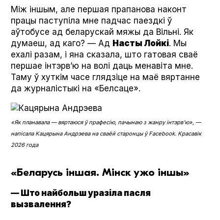
Між іншым, але першая прапанова наконт
працы паступіла мне падчас паездкі ў
аўтобусе ад беларускай мяжы да Вільні. Як
думаеш, ад каго? — Ад
Насты Лойкі
. Мы
ехалі разам, і яна сказала, што гатовая сваё
першае інтэрв’ю на волі даць менавіта мне.
Таму ў хуткім часе глядзіце на маё вяртанне
да журналістыкі на «Белсаце».
«Як планавала — вяртаюся ў прафесію, пачынаю з жанру інтэрв’ю», —
напісала Кацярына Андрэева на сваёй старонцы ў Face­book. Красавік
2026 года
«Беларусь іншая. Мінск ужо іншы»
— Што найбольш уразіла пасля
вызвалення?