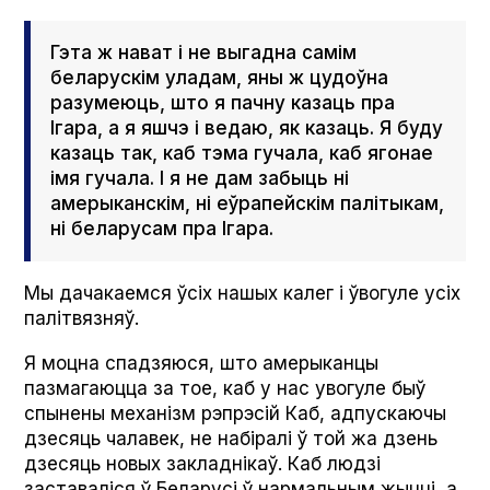
Гэта ж нават і не выгадна самім
беларускім уладам, яны ж цудоўна
разумеюць, што я пачну казаць пра
Ігара, а я яшчэ і ведаю, як казаць. Я буду
казаць так, каб тэма гучала, каб ягонае
імя гучала. І я не дам забыць ні
амерыканскім, ні еўрапейскім палітыкам,
ні беларусам пра Ігара.
Мы дачакаемся ўсіх нашых калег і ўвогуле усіх
палітвязняў.
Я моцна спадзяюся, што амерыканцы
пазмагаюцца за тое, каб у нас увогуле быў
спынены механізм рэпрэсій Каб, адпускаючы
дзесяць чалавек, не набіралі ў той жа дзень
дзесяць новых закладнікаў. Каб людзі
заставаліся ў Беларусі ў нармальным жыцці, а