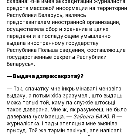
сказана: «Не имея аккредитации журналиста
средств массовой информации на территории
Республики Беларусь, являясь
представителем иностранной организации,
осуществляла сбор и хранение в целях
передачи и в последующем умышленно
выдала иностранному государству
Республика Польша сведения, составляющие
государственные секреты Республики
Беларусь».
— Выдача дзяржсакрэтаў?
— Так, спачатку мне інкрымінавалі менавіта
выдачу, а потым хіба зразумелі, што выдаць
можа толькі той, каму па службе штосьці
такое даверана. Мне ж, як разумееш, не было
даверана (усміхаецца. —
Заўвага БАЖ)
. Я —
журналістка. І тады апеляцыя мне змяніла
прысуд. Той жа тэрмін пакінулі, але напісалі: