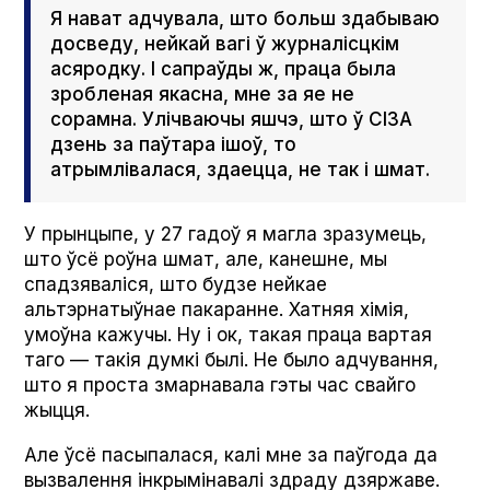
Я нават адчувала, што больш здабываю
досведу, нейкай вагі ў журналісцкім
асяродку. І сапраўды ж, праца была
зробленая якасна, мне за яе не
сорамна. Улічваючы яшчэ, што ў СІЗА
дзень за паўтара ішоў, то
атрымлівалася, здаецца, не так і шмат.
У прынцыпе, у 27 гадоў я магла зразумець,
што ўсё роўна шмат, але, канешне, мы
спадзяваліся, што будзе нейкае
альтэрнатыўнае пакаранне. Хатняя хімія,
умоўна кажучы. Ну і ок, такая праца вартая
таго — такія думкі былі. Не было адчування,
што я проста змарнавала гэты час свайго
жыцця.
Але ўсё пасыпалася, калі мне за паўгода да
вызвалення інкрымінавалі здраду дзяржаве.