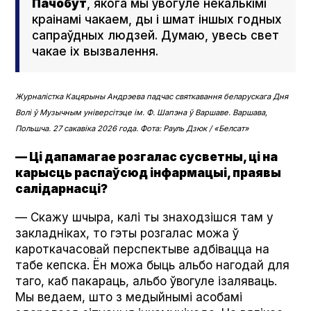
Пачобут
, якога мы ўвогуле некалькімі
краінамі чакаем, ды і шмат іншых годных
сапраўдных людзей. Думаю, увесь свет
чакае іх вызвалення.
Журналістка Кацярыны Андрэева падчас святкавання беларускага Дня
Волі ў Музычным універсітэце ім. Ф. Шапэна ў Варшаве. Варшава,
Польшча. 27 сакавіка 2026 года. Фота: Рауль Дзюк / «Белсат»
— Ці дапамагае розгалас сусветны, ці на
карысць распаўсюд інфармацыі, праявы
салідарнасці?
— Скажу шчыра, калі ты знаходзішся там у
закладніках, то гэты розгалас можа ў
кароткачасовай перспектыве адбівацца на
табе кепска. Ён можа быць альбо нагодай для
таго, каб пакараць, альбо ўвогуле ізаляваць.
Мы ведаем, што з медыйнымі асобамі