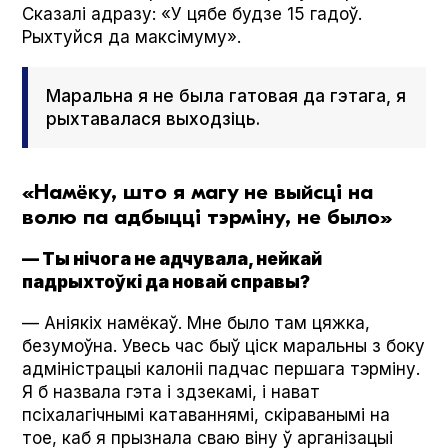
Сказалі адразу: «У цябе будзе 15 гадоў.
Рыхтуйся да максімуму».
Маральна я не была гатовая да гэтага, я
рыхтавалася выходзіць.
«Намёку, што я магу не выйсці на
волю па адбыцці тэрміну, не было»
— Ты нічога не адчувала, нейкай
падрыхтоўкі да новай справы?
— Аніякіх намёкаў. Мне было там цяжка,
безумоўна. Увесь час быў ціск маральны з боку
адміністрацыі калоніі падчас першага тэрміну.
Я б назвала гэта і здзекамі, і нават
псіхалагічнымі катаваннямі, скіраванымі на
тое, каб я прызнала сваю віну ў арганізацыі