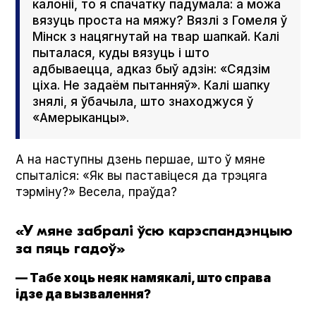
калоніі, то я спачатку падумала: а можа
вязуць проста на мяжу? Вязлі з Гомеля ў
Мінск з нацягнутай на твар шапкай. Калі
пыталася, куды вязуць і што
адбываецца, адказ быў адзін: «Сядзім
ціха. Не задаём пытанняў». Калі шапку
знялі, я ўбачыла, што знаходжуся ў
«Амерыканцы».
А на наступны дзень першае, што ў мяне
спыталіся: «Як вы паставіцеся да трэцяга
тэрміну?» Весела, праўда?
«У мяне забралі ўсю карэспандэнцыю
за пяць гадоў»
— Табе хоць неяк намякалі, што справа
ідзе да вызвалення?