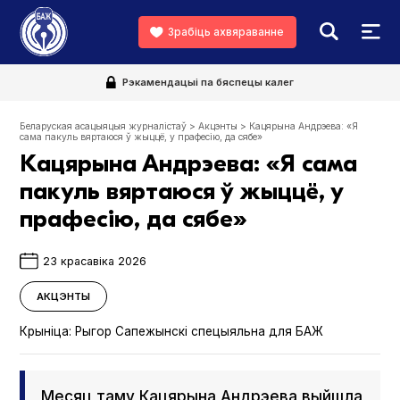
Зрабіць ахвяраванне
Рэкамендацыі па бяспецы калег
Беларуская асацыяцыя журналістаў
>
Акцэнты
>
Кацярына Андрэева: «Я
сама пакуль вяртаюся ў жыццё, у прафесію, да сябе»
Кацярына Андрэева: «Я сама
пакуль вяртаюся ў жыццё, у
прафесію, да сябе»
23 красавіка 2026
АКЦЭНТЫ
Крыніца:
Рыгор Сапежынскі спецыяльна для БАЖ
Месяц таму Кацярына Андрэева выйшла