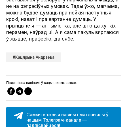
не на рэпрэсіўных умовах. Тады ўжо, магчыма,
можна будзе думаць пра нейкія наступныя
крокі, нават і пра вяртанне думаць. У
прынцыпе я — аптымістка, але што да хуткіх
перамен, наўрад ці. А я сама пакуль вяртаюся
ў жыццё, прафесію, да сябе.
#Кацярына Андрэева
Падзяліцца навінамі ў сацыяльных сетках
Самыя важныя навіны і матэрыялы ў
нашым Тэлеграм-канале —
падпісвайцеся!