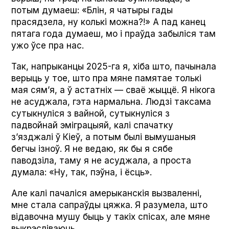
потым думаеш: «Блін, я чатыры гады
прасядзела, ну колькі можна?!» А пад канец
пятага года думаеш, мо і праўда забыліся там
ужо ўсе пра нас.
Так, напрыканцы 2025-га я, хіба што, пачынала
верыць у тое, што пра мяне памятае толькі
мая сям’я, а ў астатніх — сваё жыццё. Я нікога
не асуджала, гэта нармальна. Людзі таксама
сутыкнуліся з вайной, сутыкнуліся з
падвойнай эміграцыяй, калі спачатку
з’язджалі ў Кіеў, а потым былі вымушаныя
бегчы ізноў. Я не ведаю, як бы я сябе
паводзіла, таму я не асуджала, а проста
думала: «Ну, так, пэўна, і ёсць».
Але калі пачаліся амерыканскія вызваленні,
мне стала сапраўды цяжка. Я разумела, што
відавочна мушу быць у такіх спісах, але мяне
выкрэсліваюць.