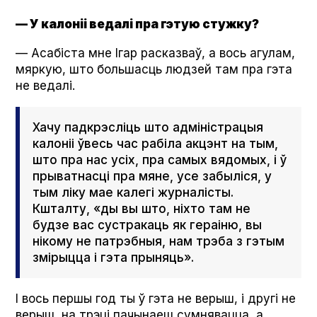
— У калоніі ведалі пра гэтую стужку?
— Асабіста мне Ігар расказваў, а вось агулам,
мяркую, што большасць людзей там пра гэта
не ведалі.
Хачу падкрэсліць што адміністрацыя
калоніі ўвесь час рабіла акцэнт на тым,
што пра нас усіх, пра самых вядомых, і ў
прыватнасці пра мяне, усе забыліся, у
тым ліку мае калегі журналісты.
Кшталту, «ды вы што, ніхто там не
будзе вас сустракаць як гераіню, вы
нікому не патрэбныя, нам трэба з гэтым
змірыцца і гэта прыняць».
І вось першы год ты ў гэта не верыш, і другі не
верыш, на трэці пачынаеш сумнявацца, а