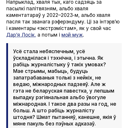
Напрыклад, хваля тых, каго садзяць за
пасылкі палітвязням, альбо хваля
каментатараў у 2022–2023‑м, альбо хваля
пасля так званага рэферэндуму. Ці за інтэрв’ю
і каментары «экстрэмістам», як у свой час
Дар’я Лосік,
а потым і
мой муж
.
Усё стала небяспечным, усё
ўскладнілася і тэхнічна, і этычна. Як
рабіць журналістыку ў такіх умовах?
Мае стрымы, мабыць, будуць
запатрабаваныя толькі з нейкіх, не
ведаю, міжнародных падзеяў. Але ж
гэта не беларуская павестка, у лепшым
выпадку рэгіянальная альбо ўвогуле
міжнародная. І такое два разы на год, не
больш. А што рабіць журналісту
штодня? Шмат пытанняў, канешне, якія ў
мяне пакуль без пэўных адказаў.