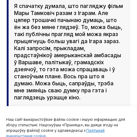
Я спачатку думала, што пагляджу фільм
Мары Тамковіч разам з Ігарам. Але
цяпер трошачкі пачынаю думаць, што
ён жа без мяне глядзеў. То, можа быць,
такі публічны прагляд мой можа якраз
прыцягнуць больш увагі да Ігара зараз.
Калі запросім, прыкладам,
прадстаўнікоў амерыканскай амбасады
ў Варшаве, палітыкаў, грамадскіх
дзеячоў, то гэта можа спрацаваць і ў
станоўчым плане. Вось пра што я
думаю. Можа быць, сапраўды, трэба
мне змяніць сваю думку пра гэта і
паглядзець урэшце кіно.
Наш сайт выкарыстоўвае файлы cookie і іншую інфармацыю для
збору статыстыкі. Націснуўшы «Прыняць», вы даяце згоду на
апрацоўку файлаў cookie у адпаведнасці з
Палітыкай
выкарыстання cookie
.