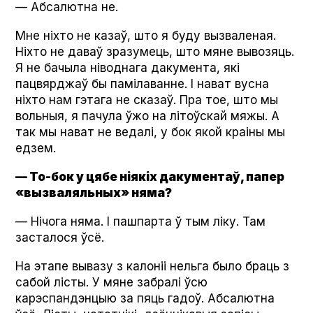
— Абсалютна не.
Мне ніхто не казаў, што я буду вызваленая.
Ніхто не даваў зразумець, што мяне вывозяць.
Я не бачыла ніводнага дакумента, які
пацвярджаў бы памілаванне. І нават вусна
ніхто нам гэтага не сказаў. Пра тое, што мы
вольныя, я пачула ўжо на літоўскай мяжы. А
так мы нават не ведалі, у бок якой краіны мы
едзем.
— То-бок у цябе ніякіх дакументаў, папер
«вызваляльных» няма?
— Нічога няма. І пашпарта ў тым ліку. Там
засталося ўсё.
На этапе вывазу з калоніі нельга было браць з
сабой лісты. У мяне забралі ўсю
карэспандэнцыю за пяць гадоў. Абсалютна