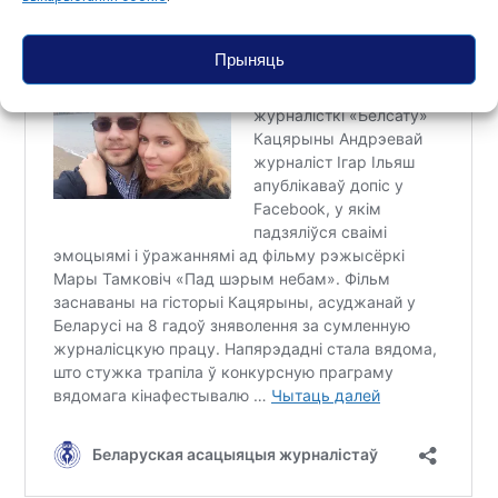
Прыняць