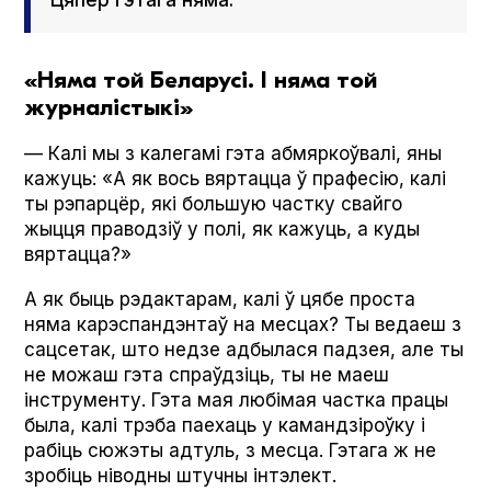
Цяпер гэтага няма.
«Няма той Беларусі. І няма той
журналістыкі»
— Калі мы з калегамі гэта абмяркоўвалі, яны
кажуць: «А як вось вяртацца ў прафесію, калі
ты рэпарцёр, які большую частку свайго
жыцця праводзіў у полі, як кажуць, а куды
вяртацца?»
А як быць рэдактарам, калі ў цябе проста
няма карэспандэнтаў на месцах? Ты ведаеш з
сацсетак, што недзе адбылася падзея, але ты
не можаш гэта спраўдзіць, ты не маеш
інструменту. Гэта мая любімая частка працы
была, калі трэба паехаць у камандзіроўку і
рабіць сюжэты адтуль, з месца. Гэтага ж не
зробіць ніводны штучны інтэлект.