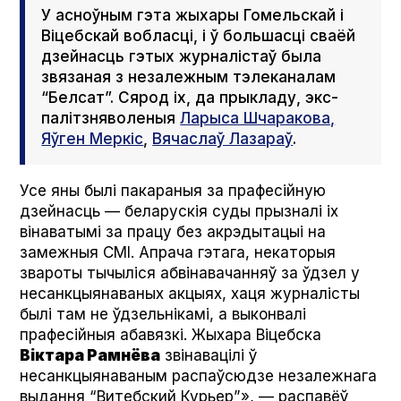
У асноўным гэта жыхары Гомельскай і
Віцебскай вобласці, і ў большасці сваёй
дзейнасць гэтых журналістаў была
звязаная з незалежным тэлеканалам
“Белсат”. Сярод іх, да прыкладу, экс-
палітзняволеныя
Ларыса Шчаракова,
Яўген Меркіс
,
Вячаслаў Лазараў
.
Усе яны былі пакараныя за прафесійную
дзейнасць — беларускія суды прызналі іх
вінаватымі за працу без акрэдытацыі на
замежныя СМІ. Апрача гэтага, некаторыя
звароты тычыліся абвінавачанняў за ўдзел у
несанкцыянаваных акцыях, хаця журналісты
былі там не ўдзельнікамі, а выконвалі
прафесійныя абавязкі. Жыхара Віцебска
Віктара Рамнёва
звінавацілі ў
несанкцыянаваным распаўсюдзе незалежнага
выдання “Витебский Курьер”», — распавёў