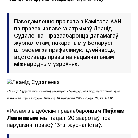
Паведамленне пра гэта з Камітэта ААН
па правах чалавека атрымаў Леанід
Судаленка. Праваабаронца дапамагаў
журналістам, пакараным у Беларусі
штрафамі за прафесійную дзейнасць,
адстойваць правы на нацыянальным і
міжнародным узроўнях.
Леанід Судаленка на канферэнцыі «Беларуская журналістыка: дзе
пачынаецца заўтра». Вільня, 16 верасня 2025 года. Фота: БАЖ
«Разам з віцебскім праваабаронцам
Паўлам
Левінавым
мы падалі 20 зваротаў пра
парушэнні правоў 13-ці журналістаў.