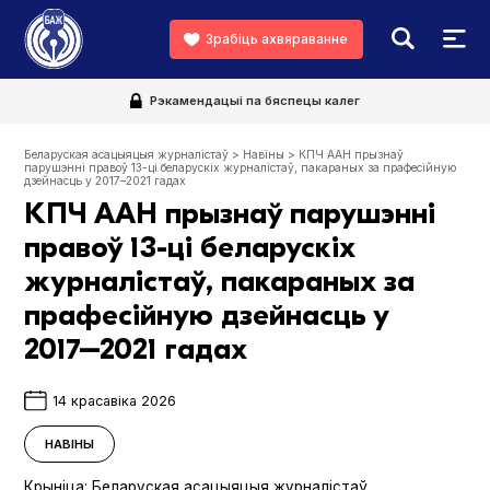
Зрабіць ахвяраванне
Рэкамендацыі па бяспецы калег
Беларуская асацыяцыя журналістаў
>
Навіны
>
КПЧ ААН прызнаў
парушэнні правоў 13-ці беларускіх журналістаў, пакараных за прафесійную
дзейнасць у 2017–2021 гадах
КПЧ ААН прызнаў парушэнні
правоў 13-ці беларускіх
журналістаў, пакараных за
прафесійную дзейнасць у
2017–2021 гадах
14 красавіка 2026
НАВІНЫ
Крыніца:
Беларуская асацыяцыя журналістаў