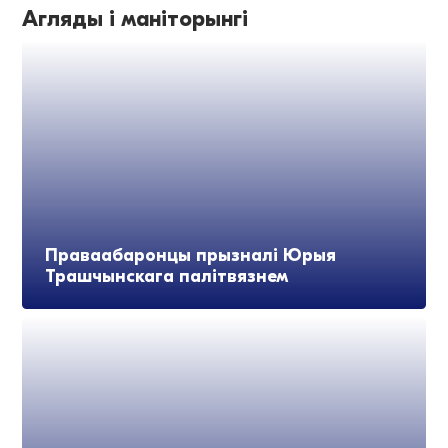
Агляды і маніторынгі
Праваабаронцы прызналі Юрыя
Трашчынскага палітвязнем