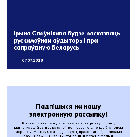
Ірына Слаўнікава будзе расказваць
рускамоўнай аўдыторыі пра
сапраўдную Беларусь
07.07.2026
Падпішыся на нашу
электронную рассылку!
Кожны чацвер мы дасылаем на электронную пошту
магчымасці (гранты, вакансіі, конкурсы, стыпендыі), анонсы
мерапрыемстваў (лекцыі, дыскусіі, прэзентацыі), а таксама
самыя важныя навіны і тэндэнцыі ў свеце медыя.