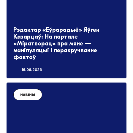
Рэдактар «Еўрарадыё» Яўген
Казарцаў: На партале
«Міратворац» пра мяне —
маніпуляцыі і перакручванне
фактаў
16.06.2026
НАВІНЫ