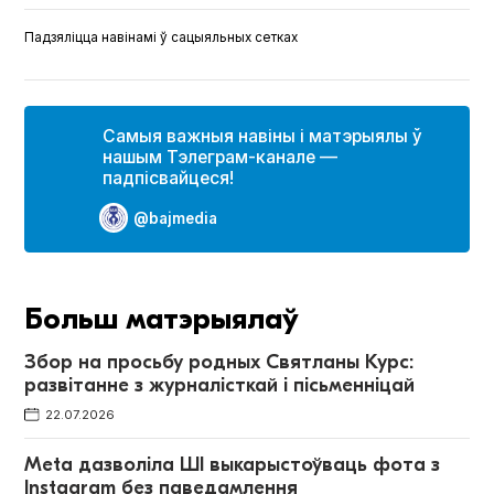
Падзяліцца навінамі ў сацыяльных сетках
Самыя важныя навіны і матэрыялы ў
нашым Тэлеграм-канале —
падпісвайцеся!
@bajmedia
Больш матэрыялаў
Збор на просьбу родных Святланы Курс:
развітанне з журналісткай і пісьменніцай
22.07.2026
Meta дазволіла ШІ выкарыстоўваць фота з
Instagram без паведамлення