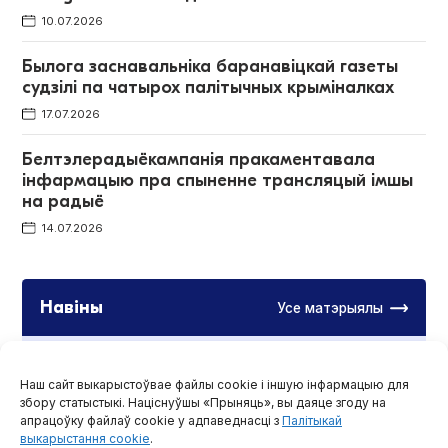
10.07.2026
Былога заснавальніка баранавіцкай газеты
судзілі па чатырох палітычных крыміналках
17.07.2026
Белтэлерадыёкампанія пракаментавала
інфармацыю пра спыненне трансляцый імшы
на радыё
14.07.2026
Навіны
Усе матэрыялы
Белорусский фотограф снял грозу над
Белостоком. Некоторые решили, что снимок
Наш сайт выкарыстоўвае файлы cookie і іншую інфармацыю для
создал ИИ
збору статыстыкі. Націснуўшы «Прыняць», вы даяце згоду на
апрацоўку файлаў cookie у адпаведнасці з
Палітыкай
05 жніўня, 2026
выкарыстання cookie
.