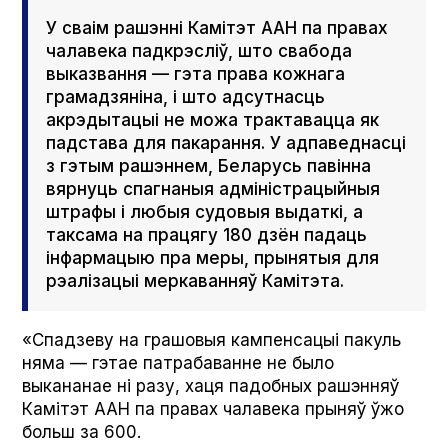
У сваім рашэнні Камітэт ААН па правах
чалавека падкрэсліў, што свабода
выказвання — гэта права кожнага
грамадзяніна, і што адсутнасць
акрэдытацыі не можа трактавацца як
падстава для пакарання. У адпаведнасці
з гэтым рашэннем, Беларусь павінна
вярнуць спагнаныя адміністрацыйныя
штрафы і любыя судовыя выдаткі, а
таксама на працягу 180 дзён падаць
інфармацыю пра меры, прынятыя для
рэалізацыі меркаванняў Камітэта.
«Спадзеву на грашовыя кампенсацыі пакуль
няма — гэтае патрабаванне не было
выкананае ні разу, хаця падобных рашэнняў
Камітэт ААН па правах чалавека прыняў ўжо
больш за 600.