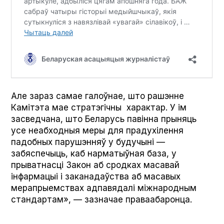
Але зараз самае галоўнае, што рашэнне
Камітэта мае стратэгічны характар. У ім
засведчана, што Беларусь павінна прыняць
усе неабходныя меры для прадухілення
падобных парушэнняў у будучыні —
забяспечыць, каб нарматыўная база, у
прыватнасці Закон аб сродках масавай
інфармацыі і заканадаўства аб масавых
мерапрыемствах адпавядалі міжнародным
стандартам», — зазначае праваабаронца.