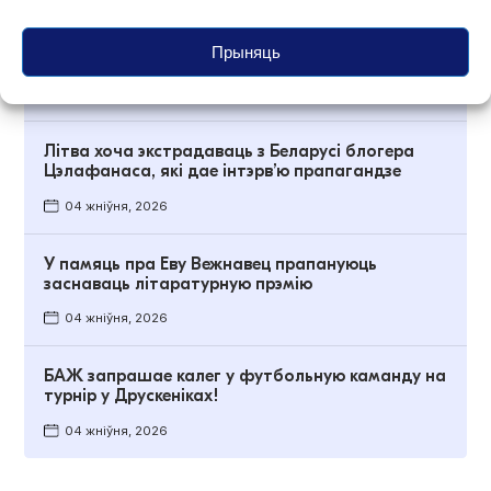
Старонкі незалежнага выдання Hrodna.life у
Прыняць
Instagram і Х абвесцілі «экстрэмісцкімі»
04 жніўня, 2026
Літва хоча экстрадаваць з Беларусі блогера
Цэлафанаса, які дае інтэрв’ю прапагандзе
04 жніўня, 2026
У памяць пра Еву Вежнавец прапануюць
заснаваць літаратурную прэмію
04 жніўня, 2026
БАЖ запрашае калег у футбольную каманду на
турнір у Друскеніках!
04 жніўня, 2026