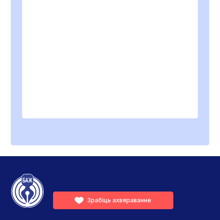
Зрабіць ахвяраванне