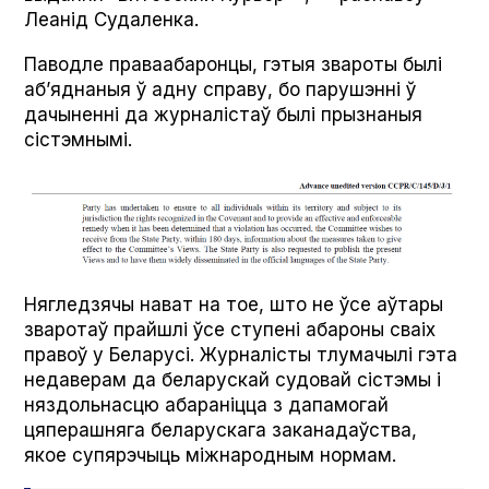
Леанід Судаленка.
Паводле праваабаронцы, гэтыя звароты былі
аб’яднаныя ў адну справу, бо парушэнні ў
дачыненні да журналістаў былі прызнаныя
сістэмнымі.
Нягледзячы нават на тое, што не ўсе аўтары
зваротаў прайшлі ўсе ступені абароны сваіх
правоў у Беларусі. Журналісты тлумачылі гэта
недаверам да беларускай судовай сістэмы і
няздольнасцю абараніцца з дапамогай
цяперашняга беларускага заканадаўства,
якое супярэчыць міжнародным нормам.