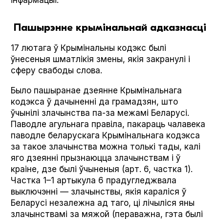
інфармацыі.
Пашырэнне крымінальнай адказнасці
17 лютага ў Крымінальны кодэкс былі
ўнесеныя шматлікія змены, якія закранулі і
сферу свабоды слова.
Было пашыранае дзеянне Крымінальнага
кодэкса ў дачыненні да грамадзян, што
ўчынілі злачынства па-за межамі Беларусі.
Паводле агульнага правіла, пакараць чалавека
паводле беларускага Крымінальнага кодэкса
за такое злачынства можна толькі тады, калі
яго дзеянні прызнаюцца злачынствам і ў
краіне, дзе былі ўчыненыя (арт. 6, частка 1).
Частка 1–1 артыкула 6 прадугледжвала
выключэнні — злачынствы, якія караліся ў
Беларусі незалежна ад таго, ці лічыліся яны
злачынствамі за мяжой (пераважна, гэта былі