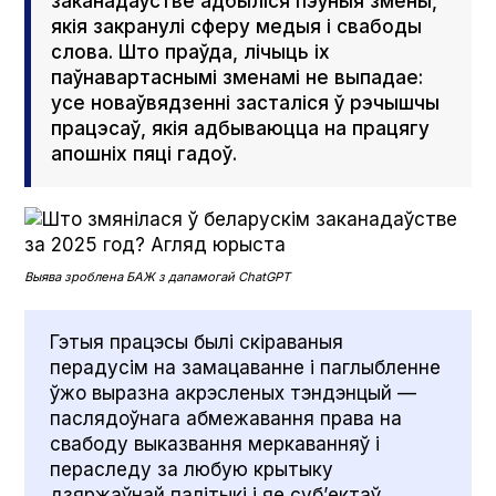
заканадаўстве адбыліся пэўныя змены,
якія закранулі сферу медыя і свабоды
слова. Што праўда, лічыць іх
паўнавартаснымі зменамі не выпадае:
усе новаўвядзенні засталіся ў рэчышчы
працэсаў, якія адбываюцца на працягу
апошніх пяці гадоў.
Выява зроблена БАЖ з дапамогай Chat­G­PT
Гэтыя працэсы былі скіраваныя
перадусім на замацаванне і паглыбленне
ўжо выразна акрэсленых тэндэнцый —
паслядоўнага абмежавання права на
свабоду выказвання меркаванняў і
пераследу за любую крытыку
дзяржаўнай палітыкі і яе суб’ектаў.