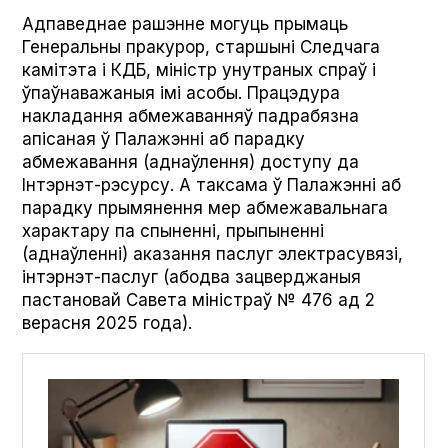
Адпаведнае рашэнне могуць прымаць
Генеральны пракурор, старшыні Следчага
камітэта і КДБ, міністр унутраных спраў і
ўпаўнаважаныя імі асобы. Працэдура
накладання абмежаванняў падрабязна
апісаная ў Палажэнні аб парадку
абмежавання (аднаўлення) доступу да
Інтэрнэт-рэсурсу. А таксама ў Палажэнні аб
парадку прымянення мер абмежавальнага
характару па спыненні, прыпыненні
(аднаўленні) аказання паслуг электрасувязі,
інтэрнэт-паслуг (абодва зацверджаныя
пастановай Савета міністраў № 476 ад 2
верасня 2025 года).