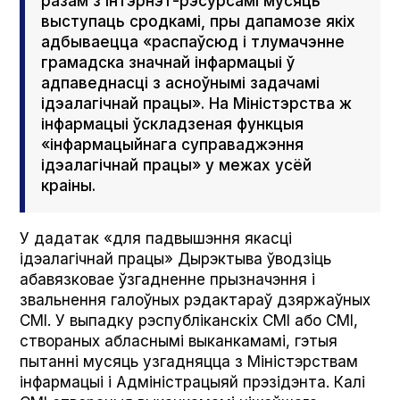
разам з інтэрнэт-рэсурсамі мусяць
выступаць сродкамі, пры дапамозе якіх
адбываецца «распаўсюд і тлумачэнне
грамадска значнай інфармацыі ў
адпаведнасці з асноўнымі задачамі
ідэалагічнай працы». На Міністэрства ж
інфармацыі ўскладзеная функцыя
«інфармацыйнага суправаджэння
ідэалагічнай працы» у межах усёй
краіны.
У дадатак «для падвышэння якасці
ідэалагічнай працы» Дырэктыва ўводзіць
абавязковае ўзгадненне прызначэння і
звальнення галоўных рэдактараў дзяржаўных
СМІ. У выпадку рэспубліканскіх СМІ або СМІ,
створаных абласнымі выканкамамі, гэтыя
пытанні мусяць узгадняцца з Міністэрствам
інфармацыі і Адміністрацыяй прэзідэнта. Калі