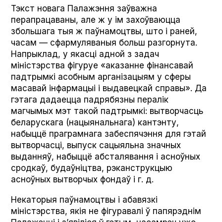
Тэкст новага Палажэння заўважна
перапрацаваны, але ж у ім захоўваюцца
збольшага тыя ж паўнамоцтвы, што і раней,
часам — сфармуляваныя больш разгорнута.
Напрыклад, у якасці адной з задач
міністэрства фігуруе «аказанне фінансавай
падтрымкі асобным арганізацыям у сферы
масавай інфармацыі і выдавецкай справы». Да
гэтага дадаецца падрябязны пералік
магчымых мэт такой падтрымкі: вытворчасць
беларускага (нацыянальнага) кантэнту,
набыццё праграмнага забеспячэння для гэтай
вытворчасці, выпуск сацыяльна значных
выданняў, набыццё абсталявання і асноўных
сродкаў, будаўніцтва, рэканструкцыю
асноўных вытворчых фондаў і г. д.
Некаторыя паўнамоцтвы і абавязкі
міністэрства, якія не фігуравалі ў папярэднім