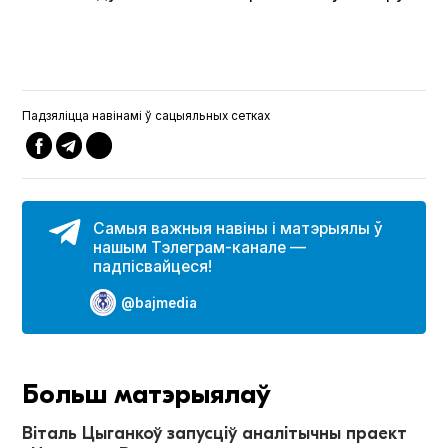
Падзяліцца навінамі ў сацыяльных сетках
Самыя важныя навіны і матэрыялы ў
нашым Тэлеграм-канале —
падпісвайцеся!
@bajmedia
Больш матэрыялаў
Віталь Цыганкоў запусціў аналітычны праект