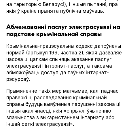
на тэрыторыю Беларусі), і іншыя пытанні, пра
якія ў краіне прынята публічна маўчаць.
Абмежаванні паслуг электрасувязі на
падставе крымінальнай справы
Крымінальна-працэсуальны кодэкс дапоўнены
нормай (артыкул 199, частка 2), якая дазваляе
часова ці цалкам спыняць аказанне паслуг
электрасувязі і інтэрнэт-паслуг, а таксама
абмяжоўваць доступ да пэўных інтэрнэт-
рэсурсаў.
Прымяненне такіх мер магчымае, калі падчас
праверкі ці расследавання крымінальнай
справы будуць выяўленыя парушэнні закона ці
іншыя акалічнасці, якія «спрыялі ўчыненню
злачынства з выкарыстаннем Інтэрнэту або
іншай сеткі электрасувязі».