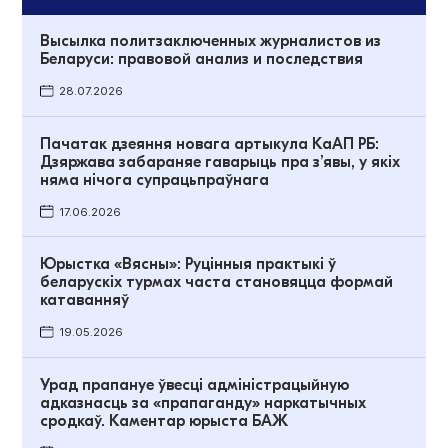
Высылка политзаключенных журналистов из
Беларуси: правовой анализ и последствия
28.07.2026
Пачатак дзеяння новага артыкула КаАП РБ:
Дзяржава забараняе гаварыць пра з’явы, у якіх
няма нічога супрацьпраўнага
17.06.2026
Юрыстка «Вясны»: Руцінныя практыкі ў
беларускіх турмах часта становяцца формай
катаванняў
19.05.2026
Урад прапануе ўвесці адміністрацыйную
адказнасць за «прапаганду» наркатычных
сродкаў. Каментар юрыста БАЖ