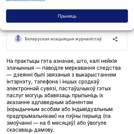
Прыняць
На практыцы гэта азначае, што, калі нейкія
злачынныя — паводле меркавання следства
— дзеянні былі звязаныя з выкарыстаннем
інтэрнэту, тэлефона і іншых сродкаў
электроннай сувязі, пастаўшчыкоў гэтых
паслуг могуць абавязаць прыпыніць іх
аказанне адпаведным абанентам
(юрыдычным асобам або індывідуальным
прадпрымальнікам) на пэўны перыяд (па
змоўчанні — на 6 месяцаў) або ўвогуле
скасаваць дамову.