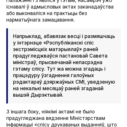
Палажэнні і з’явіліся ў гэтым, насамрэч ужо
існавалі ў адмысловых актах заканадаўства
або выконваліся на практыцы без
нарматыўнага замацавання.
Напрыклад, абавязак весці і размяшчаць
у інтэрнэце «Рэспубліканскі спіс
экстрэмісцкіх матэрыялаў» раней
прадугледжваўся пастановай Савета
міністраў, прысвечанай непасрэдна
гэтаму спісу. Тут жа можна згадаць і
працэдуру ўзгаднення галоўных
рэдактараў дзяржаўных СМІ, уведзеную
на некалькі месяцаў раней згаданай
вышэй Дырэктывай.
З іншага боку, ніякімі актамі не было
прадугледжана вядзенне Міністэрствам
інфармацыі «спісу друкаваных выданняў, што