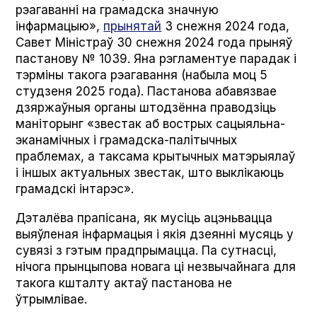
рэагаванні на грамадска значную
інфармацыю»,
прынятай
3 снежня 2024 года,
Савет Міністраў 30 снежня 2024 года прыняў
пастанову № 1039. Яна рэгламентуе парадак і
тэрміны такога рэагавання (набыла моц 5
студзеня 2025 года). Пастанова абавязвае
дзяржаўныя органы штодзённа праводзіць
маніторынг «звестак аб вострых сацыяльна-
эканамічных і грамадска-палітычных
праблемах, а таксама крытычных матэрыялаў
і іншых актуальных звестак, што выклікаюць
грамадскі інтарэс».
Дэталёва прапісана, як мусіць ацэньвацца
выяўленая інфармацыя і якія дзеянні мусяць у
сувязі з гэтым прадпрымацца. Па сутнасці,
нічога прынцыпова новага ці незвычайнага для
такога кшталту актаў пастанова не
ўтрымлівае.