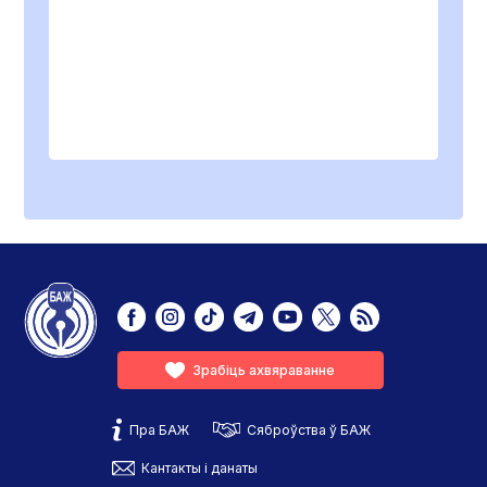
Зрабіць ахвяраванне
Пра БАЖ
Сяброўства ў БАЖ
Кантакты і данаты