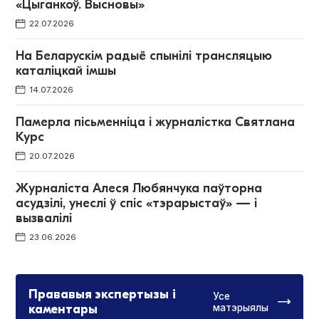
«Цыганкоў. Высновы»
22.07.2026
На Беларускім радыё спынілі трансляцыю
каталіцкай імшы
14.07.2026
Памерла пісьменніца і журналістка Святлана
Курс
20.07.2026
Журналіста Алеся Любянчука паўторна
асудзілі, унеслі ў спіс «тэрарыстаў» — і
вызвалілі
23.06.2026
Прававыя экспертызы і
Усе
каментары
матэрыялы