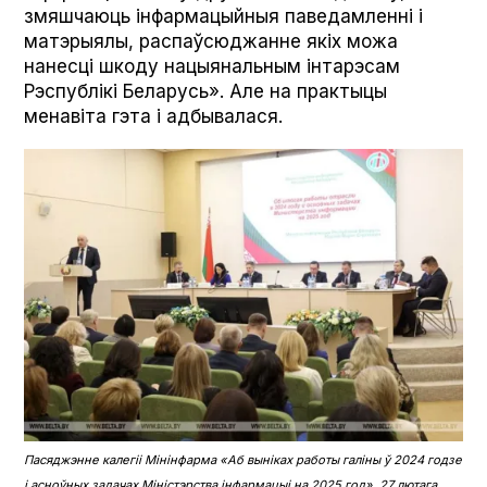
змяшчаюць інфармацыйныя паведамленні і
матэрыялы, распаўсюджанне якіх можа
нанесці шкоду нацыянальным інтарэсам
Рэспублікі Беларусь». Але на практыцы
менавіта гэта і адбывалася.
Пасяджэнне калегіі Мінінфарма «Аб выніках работы галіны ў 2024 годзе
і асноўных задачах Міністэрства інфармацыі на 2025 год». 27 лютага