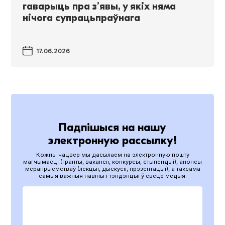
гаварыць пра з’явы, у якіх няма
нічога супрацьпраўнага
17.06.2026
Падпішыся на нашу
электронную рассылку!
Кожны чацвер мы дасылаем на электронную пошту
магчымасці (гранты, вакансіі, конкурсы, стыпендыі), анонсы
мерапрыемстваў (лекцыі, дыскусіі, прэзентацыі), а таксама
самыя важныя навіны і тэндэнцыі ў свеце медыя.