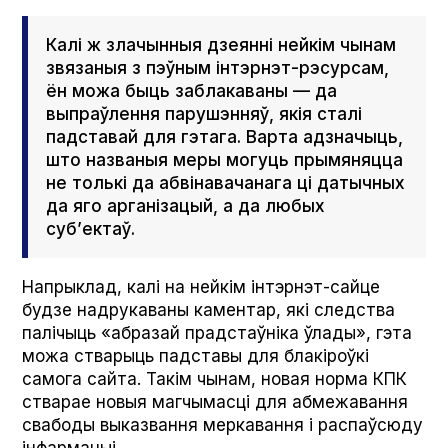
Калі ж злачынныя дзеянні нейкім чынам
звязаныя з пэўным інтэрнэт-рэсурсам,
ён можа быць заблакаваны — да
выпраўлення парушэнняў, якія сталі
падставай для гэтага. Варта адзначыць,
што названыя меры могуць прымяняцца
не толькі да абвінавачанага ці датычных
да яго арганізацый, а да любых
суб’ектаў.
Напрыклад, калі на нейкім інтэрнэт-сайце
будзе надрукаваны каментар, які следства
палічыць «абразай прадстаўніка ўлады», гэта
можа стварыць падставы для блакіроўкі
самога сайта. Такім чынам, новая норма КПК
стварае новыя магчымасці для абмежавання
свабоды выказвання меркавання і распаўсюду