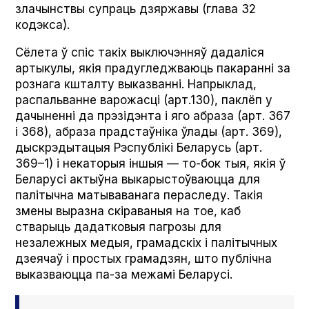
злачынствы супраць дзяржавы (глава 32
кодэкса).
Сёлета ў спіс такіх выключэнняў дадаліся
артыкулы, якія прадугледжваюць пакаранні за
рознага кшталту выказванні. Напрыклад,
распальванне варожасці (арт.130), паклёп у
дачыненні да прэзідэнта і яго абраза (арт. 367
і 368), абраза прадстаўніка ўлады (арт. 369),
дыскрэдытацыя Рэспублікі Беларусь (арт.
369–1) і некаторыя іншыя — то-бок тыя, якія ў
Беларусі актыўна выкарыстоўваюцца для
палітычна матываванага пераследу. Такія
змены выразна скіраваныя на тое, каб
стварыць дадатковыя пагрозы для
незалежных медыя, грамадскіх і палітычных
дзеячаў і простых грамадзян, што публічна
выказваюцца па-за межамі Беларусі.