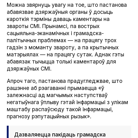
Можна звярнуць увагу на тое, што пастанова
абавязвае дзяржаўныя органы ў досыць
кароткія тэрміны даваць каментары на
звароты СМІ. Прынамсі, па вострых
сацыяльна-эканамічных і грамадска-
палітычных праблемах — на працягу трох
гадзін з моманту звароту, а па крытычных
матэрыялах — на працягу сутак. Аднак гэты
абавязак тычыцца толькі каментароў для
дзяржаўных СМІ.
Апроч таго, пастанова прадугледжвае, што
рашэнне аб рэагаванні прымаецца «ў
залежнасці ад магчымых наступстваў
негатыўнага ўплыву гэтай інфармацыі з улікам
маштабу распаўсюду такой інфармацыі,
прагнозу рэпутацыйных рызык».
Дазваляецца пакідаць грамадска