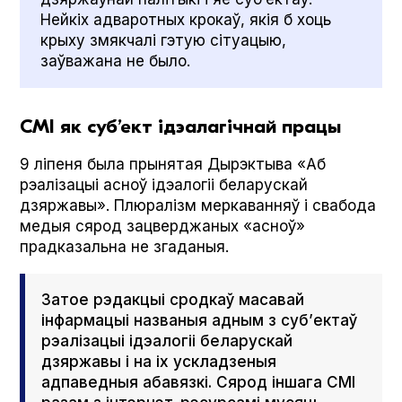
Нейкіх адваротных крокаў, якія б хоць
крыху змякчалі гэтую сітуацыю,
заўважана не было.
СМІ як суб’ект ідэалагічнай працы
9 ліпеня была прынятая Дырэктыва «Аб
рэалізацыі асноў ідэалогіі беларускай
дзяржавы». Плюралізм меркаванняў і свабода
медыя сярод зацверджаных «асноў»
прадказальна не згаданыя.
Затое рэдакцыі сродкаў масавай
інфармацыі названыя адным з суб’ектаў
рэалізацыі ідэалогіі беларускай
дзяржавы і на іх ускладзеныя
адпаведныя абавязкі. Сярод іншага СМІ