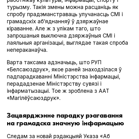
турызму. Такія змены можна расцаніць як
спробу прадэманстраваць улучанасць СМІ і
грамадскіх аб’яднанняў ў дзяржаўнае
кіраванне. Але ж з улікам таго, што
запрошаныя выключна дзяржаўныя СМІ і
лаяльныя арганізацыі, выглядае такая спроба
непераканаўча.
Варта таксама адзначыць, што РУП
«Белсаюздрук», якое раней знаходзілася ў
падпарадкаванні Міністэрства інфармацыі,
перададзенае Міністэрству сувязі і
інфарматызацыі. Тое ж зроблена з ААТ
«Магілёўсаюздрук».
Зацвярджэнне парадку рэагавання
на грамадска значную інфармацыю
Следам за новай рэдакцыяй Указа «Аб