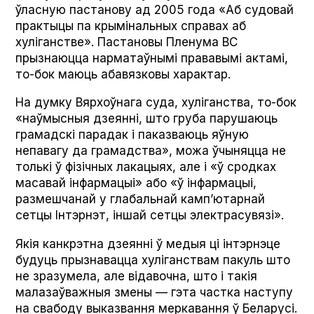
ўласную пастанову ад 2005 года «Аб судовай
практыцы па крымінальных справах аб
хуліганстве». Пастановы Пленума ВС
прызнаюцца нарматаўнымі прававымі актамі,
то-бок маюць абавязковы характар.
На думку Вярхоўнага суда, хуліганства, то-бок
«наўмысныя дзеянні, што груба парушаюць
грамадскі парадак і паказваюць яўную
непавагу да грамадства», можа ўчыняцца не
толькі ў фізічных лакацыях, але і «ў сродках
масавай інфармацыі» або «ў інфармацыі,
размешчанай у глабальнай камп’ютарнай
сетцы Інтэрнэт, іншай сетцы электрасувязі».
Якія канкрэтна дзеянні ў медыя ці інтэрнэце
будуць прызнавацца хуліганствам пакуль што
не зразумела, але відавочна, што і такія
малазаўважныя змены — гэта частка наступу
на свабоду выказвання меркавання ў Беларусі.