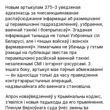
Новым артыкулам 375–3 уведзеная
адказнасць за «несанкцыянаванае
распаўсюджанне інфармацыі аб размяшчэнні
ці перамяшчэнні падраздзяленняў, узбраення,
ваеннай тэхнікі і боепрыпасаў». Згаданая
інфармацыя тычыцца не толькі Узброеных сіл
Беларусі, але і «іншых войскаў і воінскіх
фармаванняў». Немагчыма не ўбачыць у гэтым
рэакцыі на публікацыі звестак пра
перамяшчэнні расійскай ваеннай тэхнікі
незалежнымі СМІ і інтэрнэт-рэсурсамі. З
іншага боку, артыкул мае пэўныя абмежаванні
— ён адносіцца толькі да часу правядзення
контртэрарыстычных аперацый,
надзвычайнага або ваеннага становішча.
Апроч новаўвядзенняў у Крымінальны кодэкс,
з’явіліся і новыя падыходы да яго прымянення.
Пленум Вярхоўнага суда ўнёс змены ва