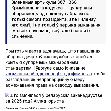
Змененыя артыкулы 367 і 368
Крымінальнага кодэкса — цяпер яны
абараняюць ад паклёпу і абразы не
толькі самога прэзідэнта, але і членаў
яго сям’і, і не толькі ў перыяд выканання
ім сваіх паўнамоцтваў, але і пасля іх
спынення.
Пры гэтым варта адзначыць, што павышаная
абарона дзяржаўных службовых асоб ад
крытыкі супярэчыць міжнародным
стандартам. І ўвогуле само існаванне
крымінальнай адказнасці за дыфамацыю
трэба
разглядаць як непрапарцыйную меру
абмежавання права на свабоду выказвання.
Выява зроблена БАЖ з дапамогай Chat­G­PT