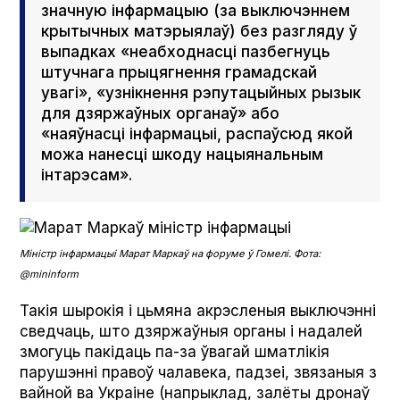
значную інфармацыю (за выключэннем
крытычных матэрыялаў) без разгляду ў
выпадках «неабходнасці пазбегнуць
штучнага прыцягнення грамадскай
увагі», «узнікнення рэпутацыйных рызык
для дзяржаўных органаў» або
«наяўнасці інфармацыі, распаўсюд якой
можа нанесці шкоду нацыянальным
інтарэсам».
Міністр інфармацыі Марат Маркаў на форуме ў Гомелі. Фота:
@mininform
Такія шырокія і цьмяна акрэсленыя выключэнні
сведчаць, што дзяржаўныя органы і надалей
змогуць пакідаць па-за ўвагай шматлікія
парушэнні правоў чалавека, падзеі, звязаныя з
вайной ва Украіне (напрыклад, залёты дронаў