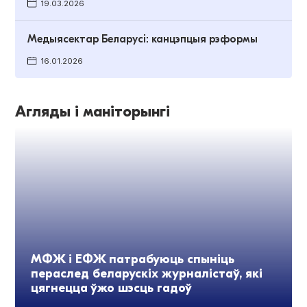
19.03.2026
Медыясектар Беларусі: канцэпцыя рэформы
16.01.2026
Агляды і маніторынгі
МФЖ і ЕФЖ патрабуюць спыніць
пераслед беларускіх журналістаў, які
цягнецца ўжо шэсць гадоў