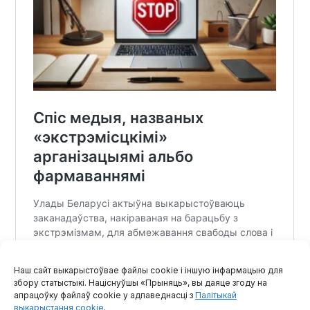
Наш сайт выкарыстоўвае файлы cookie і іншую інфармацыю для
збору статыстыкі. Націснуўшы «Прыняць», вы даяце згоду на
апрацоўку файлаў cookie у адпаведнасці з
Палітыкай
выкарыстання cookie
.