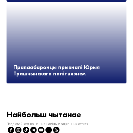
Праваабаронцы прызналі Юрыя
Трашчынскага палітвязнем
Найбольш чытанае
Падпісвайцеся на нашыя навіны в сацяльных сетках