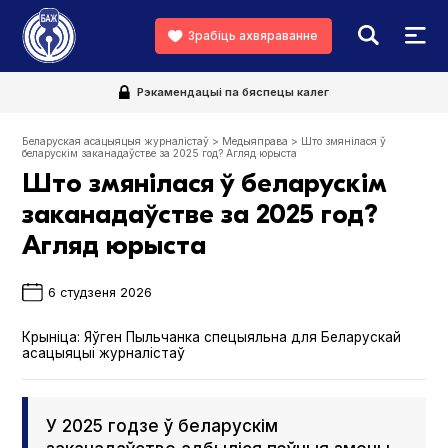
Зрабіць ахвяраванне
Рэкамендацыі па бяспецы калег
Беларуская асацыяцыя журналістаў
>
Медыяправа
>
Што змянілася ў
беларускім заканадаўстве за 2025 год? Агляд юрыста
Што змянілася ў беларускім
заканадаўстве за 2025 год?
Агляд юрыста
6 студзеня 2026
Крыніца:
Яўген Пыльчанка спецыяльна для Беларускай
асацыяцыі журналістаў
У 2025 годзе ў беларускім