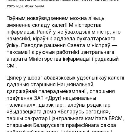
2025 года. Фота: БелТА
Пэўным новаўвядзеннем можна лічыць
змяненне складу калегіі Міністэрства
інфармацыі. Раней у яе ўваходзілі міністр, яго
намеснікі, кіраўнік аддзела бухгалтарскага
ўліку. Паводле рашэння Савета міністраў —
таксама і кіруючыя работнікі цэнтральнага
апарата Міністэрства інфармацыі і рэдакцый
СМІ.
Цяпер у шэраг абавязковых удзельнікаў калегіі
даданыя старшыня Нацыянальнай
дзяржаўнай тэлерадыёкампаніі, старшыня
праўлення ЗАТ «Другі нацыянальны
тэлеканал», дырэктар, галоўны рэдактар
«Выдавецкага дома «Беларусь сегодня»,
першы сакратар Цэнтральнага камітэта БРСМ,
старшыня Беларускага прафесійнага саюза
работнікаў культуры, інфармацыі, спорту і