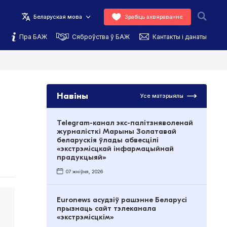
Беларуская мова
Зрабіць ахвяраванне
Пра БАЖ
Сяброўства ў БАЖ
Кантакты і данаты
Навіны
Усе матэрыялы
Telegram-канал экс-палітзняволенай
журналісткі Марыны Золатавай
беларускія ўлады абвесцілі
«экстрэмісцкай інфармацыйнай
прадукцыяй»
07 жніўня, 2026
Euronews асудзіў рашэнне Беларусі
прызнаць сайт тэлеканала
«экстрэмісцкім»