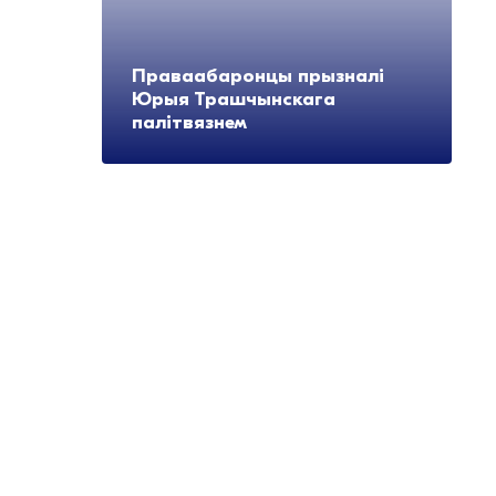
Праваабаронцы прызналі
Юрыя Трашчынскага
палітвязнем