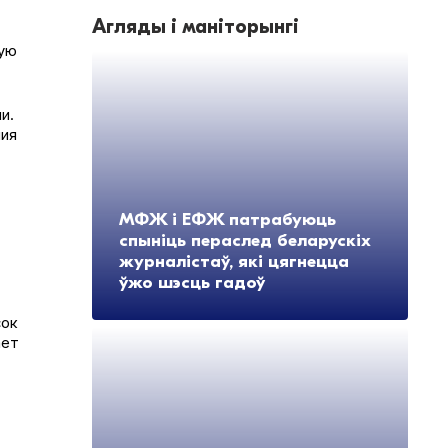
Агляды і маніторынгі
ную
и.
ния
МФЖ і ЕФЖ патрабуюць
спыніць пераслед беларускіх
журналістаў, які цягнецца
ўжо шэсць гадоў
сок
ает