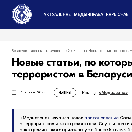
АКТУАЛЬНАЕ
МЕДЫЯПРАВА
КАРЫСНАЕ
Беларуская асацыяцыя журналістаў
>
Навіны
>
Новые статьи, по которы
Новые статьи, по котор
террористом в Беларус
«Медиазона»
Крыніца:
17 чэрвеня 2025
НАВІНЫ
«Медиазона» изучила новое
постановление
Совми
«террористов» и «экстремистов». Спустя почти 4
«экстремистами» признаны уже более 5 тысяч б