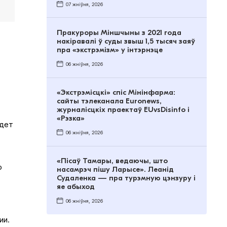
07 жніўня, 2026
Пракуроры Міншчыны з 2021 года
накіравалі ў суды звыш 1,5 тысяч заяў
пра «экстрэмізм» у інтэрнэце
06 жніўня, 2026
«Экстрэмісцкі» спіс Мінінфарма:
сайты тэлеканала Euronews,
журналісцкіх праектаў EUvsDisinfo і
«Рэзка»
едет
06 жніўня, 2026
«Пісаў Тамары, ведаючы, што
о
насамрэч пішу Ларысе». Леанід
Судаленка — пра турэмную цэнзуру і
яе абыход
06 жніўня, 2026
ии.