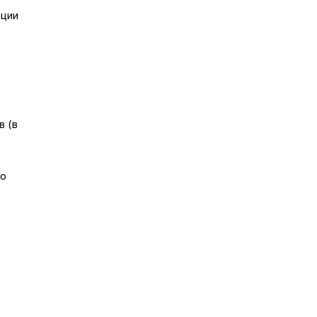
ации
в (в
го