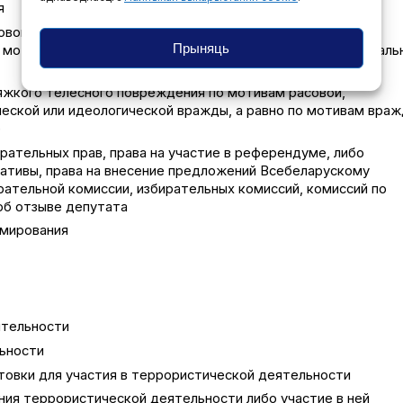
я
совой, национальной, религиозной вражды или розни,
Прыняць
о мотивам вражды или розни в отношении какой-либо социаль
тяжкого телесного повреждения по мотивам расовой,
ической или идеологической вражды, а равно по мотивам вра
)
рательных прав, права на участие в референдуме, либо
иативы, права на внесение предложений Всебеларускому
ательной комиссии, избирательных комиссий, комиссий по
об отзыве депутата
рмирования
ятельности
ьности
товки для участия в террористической деятельности
ния террористической деятельности либо участие в ней