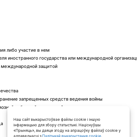
ия либо участие в нем
еля иностранного государства или международной организац
я международной защитой
вечества
транение запрещенных средств ведения войны
гиозной либо иной социальной вражды или розни
Наш сайт выкарыстоўвае файлы cookie і іншую
да
інфармацыю для збору статыстыкі. Націснуўшы
«Прыняць», вы даяце згоду на апрацоўку файлаў cookie у
адпаведнасці з
Палітыкай выкарыстання cookie
.