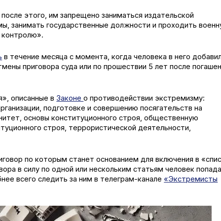
т после этого, им запрещено заниматься издательской
мы, занимать государственные должности и проходить воен
 контролю».
ь
в течение месяца с момента, когда человека в него добавил
тмены приговора суда или по прошествии 5 лет после погаше
я», описанные в
Законе
о противодействии экстремизму:
рганизации, подготовке и совершению посягательств на
нитет, основы конституционного строя, общественную
итуционного строя, террористической деятельности,
иговор по которым станет основанием для включения в «спи
вора в силу по одной или нескольким статьям человек попад
бнее всего следить за ним в телеграм-канале
«Экстремисты