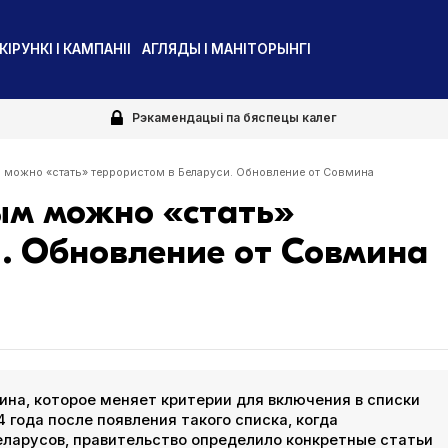
КІРУНКІ І КАМПАНІІ
АГЛЯДЫ І МАНІТОРЫНГІ
Рэкамендацыі па бяспецы калег
м можно «стать» террористом в Беларуси. Обновление от Совмина
ым можно «стать»
и. Обновление от Совмина
на, которое меняет критерии для включения в списки
 года после появления такого списка, когда
еларусов, правительство определило конкретные статьи