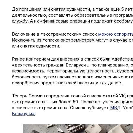
До погашения или снятия судимости, а также еще 5 ле
деятельностью, составлять образовательные програм
службу. А их «финансовые операции подлежат особому
Включение в «экстремистский» список
можно оспорит
Исключить из «списка экстремистов» могут в случае о
или снятия судимости.
Ранее критерием для внесения в список были «действи
«деятельность граждан Беларуси … по планированию, о
независимость, территориальную целостность, сувере
безопасность путем насильственного изменения конст
оскорбления представителей власти» и так далее.
Теперь Совмин определил точный список статей УК, пр
экстремистов» — их более 50. После вступления приго
в список «экстремистов». Список публикует
МВД
. Удо
Беларуси»
.