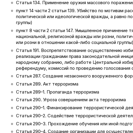
Статья 134. Применение оружия массового поражени
пункт 14 части 2 статьи 139. Убийство по мотивам ра
политической или идеологической вражды, а равно п
группы)
пункт 8 части 2 статьи 147. Умышленное причинение 
национальной, религиозной вражды или розни, полит
или розни в отношении какой-либо социальной группы
Статья 191. Воспрепятствование осуществлению изби
реализации гражданами права законодательной иниц
народному собранию, либо работе Центральной избир
референдуму, комиссий по проведению голосования 
Статья 287. Создание незаконного вооруженного фо
Статья 289. Акт терроризма
Статья 289–1. Пропаганда терроризма
Статья 290. Угроза совершением акта терроризма
Статья 290–1. Финансирование террористической де
Статья 290–2. Содействие террористической деятел
Статья 290–3. Прохождение обучения или иной подго
Статья 290–4. Создание организации для осуществле