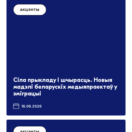
АКЦЭНТЫ
Сіла прыкладу і шчырасць. Новыя
мадэлі беларускіх медыяпраектаў у
эміграцыі
16.06.2026
АКЦЭНТЫ