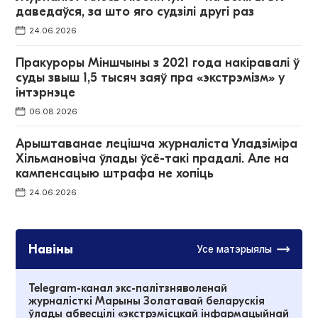
даведаўся, за што яго судзілі другі раз
24.06.2026
Пракуроры Міншчыны з 2021 года накіравалі ў
суды звыш 1,5 тысяч заяў пра «экстрэмізм» у
інтэрнэце
06.08.2026
Арыштаванае лецішча журналіста Уладзіміра
Хільмановіча ўлады ўсё-такі прадалі. Але на
кампенсацыю штрафа не хопіць
24.06.2026
Навіны
Усе матэрыялы
Telegram-канал экс-палітзняволенай
журналісткі Марыны Золатавай беларускія
ўлады абвесцілі «экстрэмісцкай інфармацыйнай