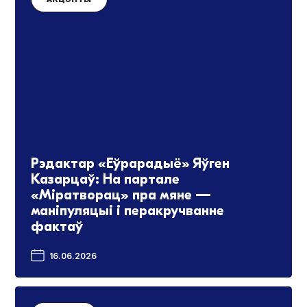
Рэдактар «Еўрарадыё» Яўген
Казарцаў: На партале
«Міратворац» пра мяне —
маніпуляцыі і перакручванне
фактаў
16.06.2026