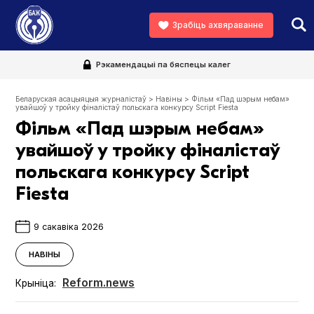
Зрабіць ахвяраванне
Рэкамендацыі па бяспецы калег
Беларуская асацыяцыя журналістаў
>
Навіны
>
Фільм «Пад шэрым небам»
увайшоў у тройку фіналістаў польскага конкурсу Script Fiesta
Фільм «Пад шэрым небам»
увайшоў у тройку фіналістаў
польскага конкурсу Script
Fiesta
9 сакавіка 2026
НАВІНЫ
Reform.news
Крыніца: