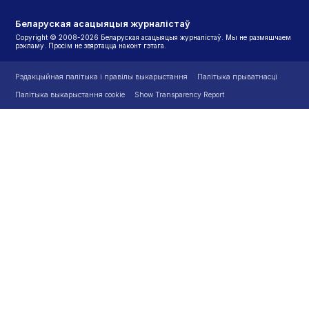
Беларуская асацыяцыя журналістаў
Copyright © 2008-2026 Беларуская асацыяцыя журналістаў. Мы не размяшчаем
рэкламу. Просім не звяртацца наконт гэтага.
Рэдакцыйная палітыка і правілы выкарыстання
Палітыка прыватнасці
Палітыка выкарыстання cookie
Show Transparency Report