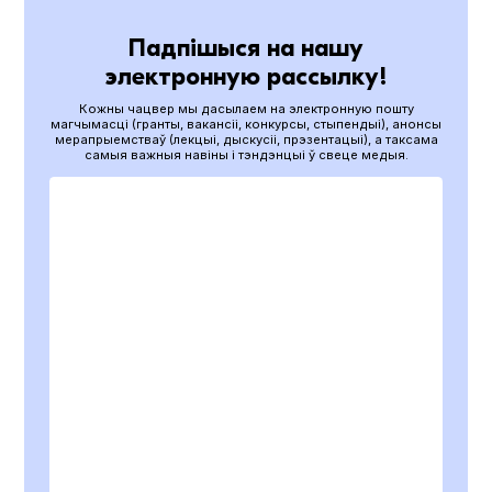
Падпішыся на нашу
электронную рассылку!
Кожны чацвер мы дасылаем на электронную пошту
магчымасці (гранты, вакансіі, конкурсы, стыпендыі), анонсы
мерапрыемстваў (лекцыі, дыскусіі, прэзентацыі), а таксама
самыя важныя навіны і тэндэнцыі ў свеце медыя.