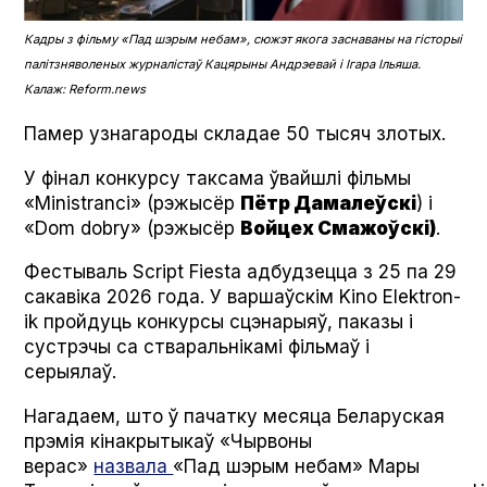
Кадры з фільму «
П
ад шэрым небам», сюжэт якога заснаваны на гісторыі
палітзняволеных журналістаў Кацярыны Андрэевай і Ігара Ільяша.
Калаж: Reform.news
Памер узнагароды складае
50 тысяч злотых.
У фінал конкурсу таксама ўвайшлі фільмы
«Min­is­tran­ci» (рэжысёр
Пётр Дамалеўскі
) і
«Dom dobry» (рэжысёр
Войцех Смажоўскі)
.
Фестываль Script Fies­ta адбудзецца з 25 па 29
сакавіка 2026 года. У варшаўскім Kino Elek­tron­
ik пройдуць конкурсы сцэнарыяў, паказы і
сустрэчы са стваральнікамі фільмаў і
серыялаў.
Нагадаем, што ў пачатку месяца Беларуская
прэмія кінакрытыкаў «Чырвоны
верас»
назвала
«Пад шэрым небам» Мары