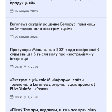
прадукцыяй»
07 жніўня, 2026
Euronews асудзіў рашэнне Беларусі прызнаць
сайт тэлеканала «экстрэмісцкім»
07 жніўня, 2026
Пракуроры Міншчыны з 2021 года накіравалі ў
суды звыш 1,5 тысяч заяў пра «экстрэмізм» у
інтэрнэце
06 жніўня, 2026
«Экстрэмісцкі» спіс Мінінфарма: сайты
тэлеканала Euronews, журналісцкіх праектаў
EUvsDisinfo і «Рэзка»
06 жніўня, 2026
«Пісаў Тамары, ведаючы, што насамрэч пішу