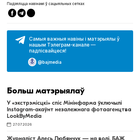
Падзяліцца навінамі ў сацыяльных сетках
Самыя важныя навіны і матэрыялы ў
нашым Тэлеграм-канале —
падпісвайцеся!
@bajmedia
Больш матэрыялаў
У «экстрэмісцкі» спіс Мінінфарма ўключылі
Instagram-акаўнт незалежнага фотаагенцтва
LookByMedia
27.07.2026
Журналіст Алесь Любянчук — на волі. БАЖ