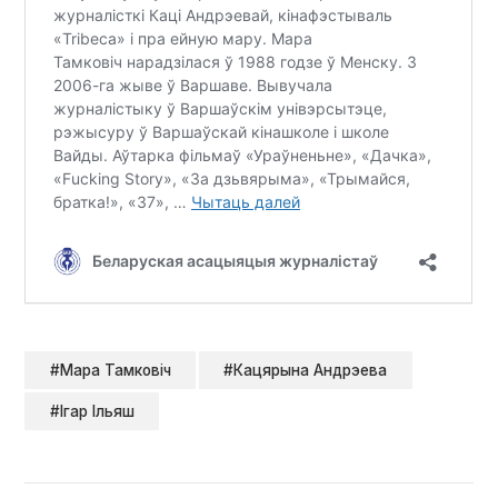
#Мара Тамковіч
#Кацярына Андрэева
#Ігар Ільяш