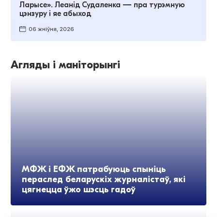
Ларысе». Леанід Судаленка — пра турэмную
цэнзуру і яе абыход
06 жніўня, 2026
Агляды і маніторынгі
МФЖ і ЕФЖ патрабуюць спыніць
пераслед беларускіх журналістаў, які
цягнецца ўжо шэсць гадоў