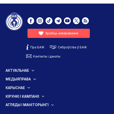
Зрабіць ахвяраванне
Пра БАЖ
Сяброўства ў БАЖ
Кантакты і данаты
АКТУАЛЬНАЕ
МЕДЫЯПРАВА
КАРЫСНАЕ
КІРУНКІ І КАМПАНІІ
АГЛЯДЫ І МАНІТОРЫНГІ