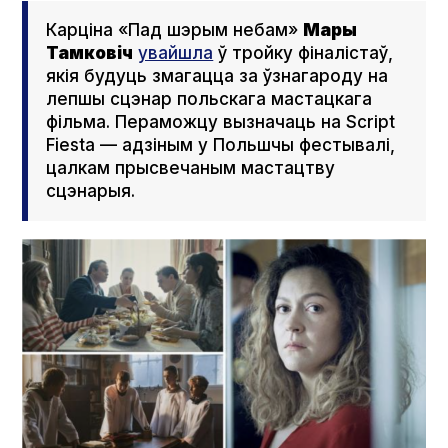
Карціна «
П
ад шэрым небам»
Мары
Тамковіч
увайшла
ў тройку фіналістаў,
якія будуць змагацца за ўзнагароду на
лепшы сцэнар польскага мастацкага
фільма.
Пераможцу вызначаць
на Scrіpt
Fies­ta — адзін
ым
у Польшчы фестывал
і
,
цалкам прысвечаным мастацтву
сцэнарыя.