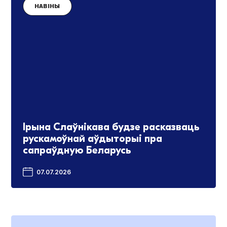
НАВІНЫ
Ірына Слаўнікава будзе расказваць
рускамоўнай аўдыторыі пра
сапраўдную Беларусь
07.07.2026