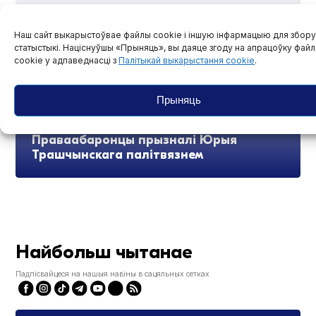
Наш сайт выкарыстоўвае файлы cookie і іншую інфармацыю для збору
статыстыкі. Націснуўшы «Прыняць», вы даяце згоду на апрацоўку фай
cookie у адпаведнасці з
Палітыкай выкарыстання cookie
.
Прыняць
Праваабаронцы прызналі Юрыя
Трашчынскага палітвязнем
Найбольш чытанае
Падпісвайцеся на нашыя навіны в сацяльных сетках