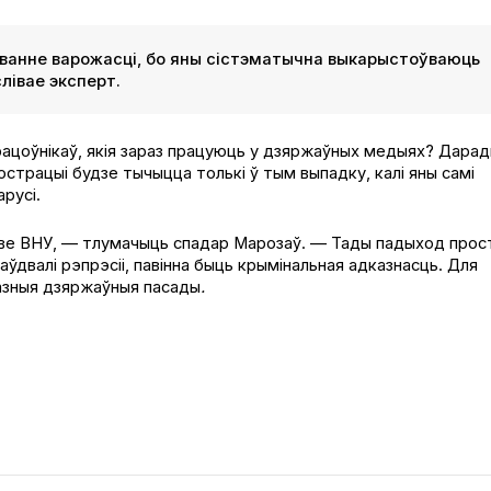
льванне варожасці, бо яны сістэматычна выкарыстоўваюць
лівае эксперт.
працоўнікаў, якія зараз працуюць у дзяржаўных медыях? Дара
страцыі будзе тычыцца толькі ў тым выпадку, калі яны самі
русі.
цтве ВНУ, — тлумачыць спадар Марозаў. — Тады падыход прос
аўдвалі рэпрэсіі, павінна быць крымінальная адказнасць. Для
казныя дзяржаўныя пасады
.