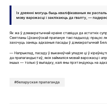
Іх дзеянні могуць быць кваліфікаваныя як распа
мову варожасці і заклікаюць да гвалту, — падкрэс
Як жа ў дэмакратычнай краіне ставіцца да астатніх су
Святланы Ціханоўскай прапануе такі падыход: працэс лю
захочуць заняць адказныя пасады ў дэмакратычнай Бела
— Напрыклад, пасаду ў выканаўчай уладзе ці ў кіраўні
да прапагандыстаў, якія займаліся мовай варожасці і апр
іншых — толькі ў выпадку, калі яны прэтэндуюць на ад
#беларуская прапаганда