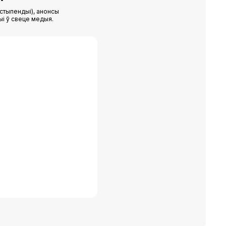
стыпендыі), анонсы
ыі ў свеце медыя.