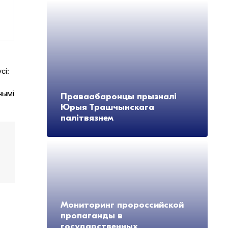
сі:
чымі
Праваабаронцы прызналі
Юрыя Трашчынскага
палітвязнем
Мониторинг пророссийской
пропаганды в
.
государственных