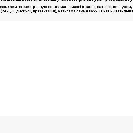
асылаем на электронную пошту магчымасці (гранты, вакансіі, конкурсы, 
лекцыі, дыскусіі, прэзентацыі), а таксама самыя важныя навіны і тэндэнц