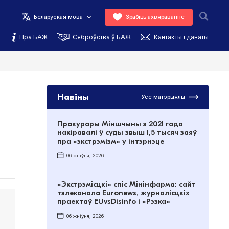
Беларуская мова
Зрабіць ахвяраванне
Пра БАЖ
Сяброўства ў БАЖ
Кантакты і данаты
Навіны
Усе матэрыялы
Пракуроры Міншчыны з 2021 года
накіравалі ў суды звыш 1,5 тысяч заяў
пра «экстрэмізм» у інтэрнэце
06 жніўня, 2026
«Экстрэмісцкі» спіс Мінінфарма: сайт
тэлеканала Euronews, журналісцкіх
праектаў EUvsDisinfo і «Рэзка»
06 жніўня, 2026