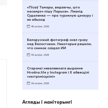
«Пісаў Тамары, ведаючы, што
насамрэч пішу Ларысе». Леанід
Судаленка — пра турэмную цэнзуру і
яе абыход
06 жніўня, 2026
Белорусский фотограф снял грозу
над Белостоком. Некоторые решили,
что снимок создал ИИ
05 жніўня, 2026
Старонкі незалежнага выдання
Hrodna.life у Instagram і Х абвесцілі
«экстрэмісцкімі»
04 жніўня, 2026
Агляды і маніторынгі