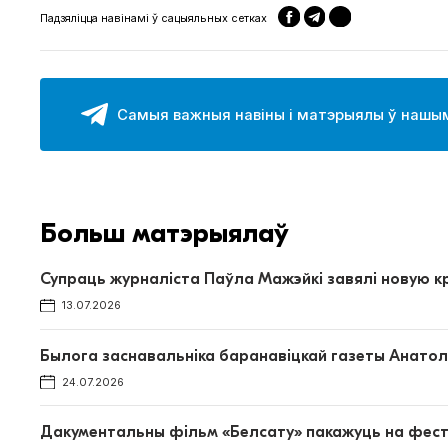
Падзяліцца навінамі ў сацыяльных сетках
Самыя важныя навіны і матэрыялы ў нашым
Больш матэрыялаў
Супраць журналіста Паўла Мажэйкі завялі новую 
13.07.2026
Былога заснавальніка баранавіцкай газеты Анатол
24.07.2026
Дакументальны фільм «Белсату» пакажуць на фест