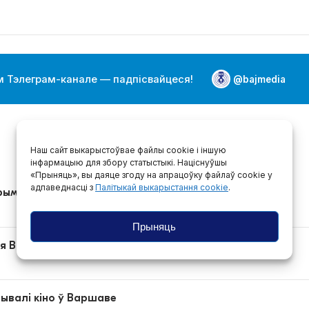
 Тэлеграм-канале — падпісвайцеся!
@bajmedia
Наш сайт выкарыстоўвае файлы cookie і іншую
інфармацыю для збору статыстыкі. Націснуўшы
«Прыняць», вы даяце згоду на апрацоўку файлаў cookie у
адпаведнасці з
Палітыкай выкарыстання cookie
.
крымінальную справу
Прыняць
я Вайцяхоўскага абвясцілі тэрарыстам
ывалі кіно ў Варшаве