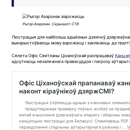
Рыгор Азаронак. Скрыншот: СТВ
Люстрацыя для найбольш адыёзных дзеячоў дзяржаўнай 
выкарыстоўваюць мову варожасці і заклікаюць да гвалт
Сёлета Офіс Святланы Ціханоўскай распрацаваў
Канцэп
адсутнасць незалежнага правасуддзя і пагрозу аўтарыт