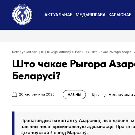
АКТУАЛЬНАЕ
МЕДЫЯПРАВА
КАРЫСНАЕ
Беларуская асацыяцыя журналістаў
>
Навіны
>
Што чакае Рыгора Азаронк
Што чакае Рыгора Азар
Беларусі?
Беларуская 
Крыніца:
20 кастрычніка 2025
НАВІНЫ
Прапагандысты кшталту Азаронка, чые дзеянні мо
павінны несці крымінальную адказнасць. Пра гэ
Ціханоўскай Леанід Марозаў.