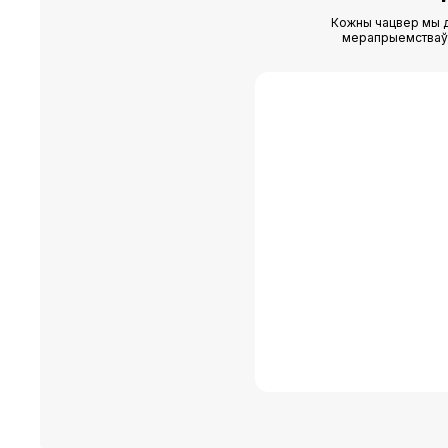
Кожны чацвер мы д
мерапрыемстваў (