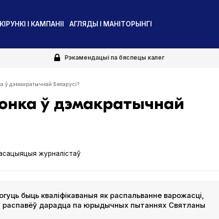
КІРУНКІ І КАМПАНІІ
АГЛЯДЫ І МАНІТОРЫНГІ
Рэкамендацыі па бяспецы калег
а ў дэмакратычнай Беларусі?
онка ў дэмакратычнай
асацыяцыя журналістаў
гуць быць кваліфікаваныя як распальванне варожасці,
та распавёў дарадца па юрыдычных пытаннях Святланы