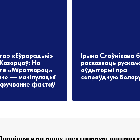
тар «Еўрарадыё»
Ірына Слаўнікава 
 Казарцаў: На
расказваць рускам
ле «Міратворац»
аўдыторыі пра
яне — маніпуляцыі
сапраўдную Белар
акручванне фактаў
2026
07.07.2026
Падпішыся на нашу электронную рассылку