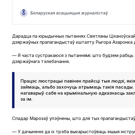
Дарадца па юрыдычных пытаннях Святланы Ціханоўска
дзяржаўных прапагандыстаў кшталту Рыгора Азаронка 
— Я часта сустракаюся з пытаннямі: што будзем рабіць 
дзяржаўнага тэлебачання.
Працэс люстрацыі павінен прайсці тыя людзі, як
займаць, альбо захочуць атрымаць такія пасады.
нагаварыў сабе на крымінальную адказнасць заклік
за ім.
Спадар Марозаў упэўнены, што для тых прапагандыстаў,
— У дачыненні да іх трэба выкарыстоўваць іншыя інст