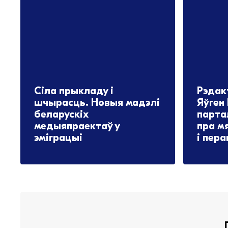
Сіла прыкладу і
Рэдак
шчырасць. Новыя мадэлі
Яўген
беларускіх
парта
медыяпраектаў у
пра м
эміграцыі
і пер
16.06.2026
16.06.