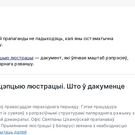
прапаганды не падыходзіць, калі яны сістэматычна
у.
цыю люстрацыі
— дакумент, які ўлічвае маштаб рэпрэсіяў,
арнага рэваншу.