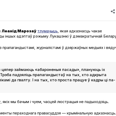
й
Леанід Марозаў
тлумачыць
, якая адказнасць чакае
ды іншых адэптаў рэжыму Лукашэнкі ў дэмакратычнай Белару
з прапагандыстамі, журналістамі ў дзяржаўных медыях і вяду
ія цяпер займаюць «абароненыя пасады», плануюць іх
 Трэба падзяліць прапагандыстаў на тых, хто адкрыта
амі да гвалту. І на тых, хто проста працуе ў кадры ці па-
 якіх мы бачым і чуем, часцей люстрацыя не падыходзіць.
рументы пераходнага правасуддзя — крымінальную адказнасць