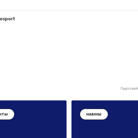
rosport
Падпісвай
НТЫ
НАВІНЫ