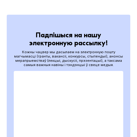
Падпішыся на нашу
электронную рассылку!
Кожны чацвер мы дасылаем на электронную пошту
магчымасці (гранты, вакансіі, конкурсы, стыпендыі), анонсы
мерапрыемстваў (лекцыі, дыскусіі, прэзентацыі), а таксама
самыя важныя навіны і тэндэнцыі ў свеце медыя.