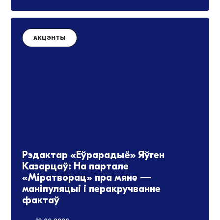
АКЦЭНТЫ
Рэдактар «Еўрарадыё» Яўген
Казарцаў: На партале
«Міратворац» пра мяне —
маніпуляцыі і перакручванне
фактаў