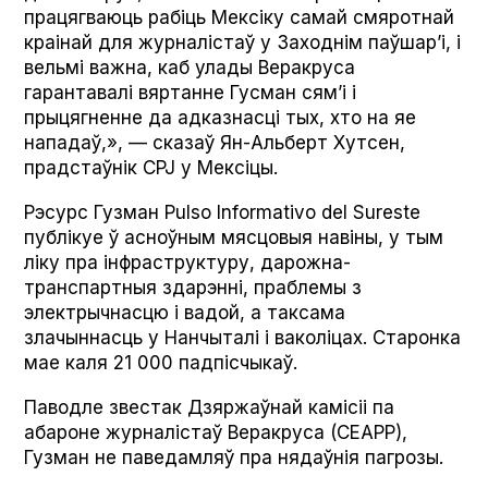
працягваюць рабіць Мексіку самай смяротнай
краінай для журналістаў у Заходнім паўшар’і, і
вельмі важна, каб улады Веракруса
гарантавалі вяртанне Гусман сям’і і
прыцягненне да адказнасці тых, хто на яе
нападаў,», — сказаў Ян-Альберт Хутсен,
прадстаўнік CPJ у Мексіцы.
Рэсурс Гузман Pul­so Infor­ma­ti­vo del Sureste
публікуе ў асноўным мясцовыя навіны, у тым
ліку пра інфраструктуру, дарожна-
транспартныя здарэнні, праблемы з
электрычнасцю і вадой, а таксама
злачыннасць у Нанчыталі і ваколіцах. Старонка
мае каля 21 000 падпісчыкаў.
Паводле звестак Дзяржаўнай камісіі па
абароне журналістаў Веракруса (CEAPP),
Гузман не паведамляў пра нядаўнія пагрозы.