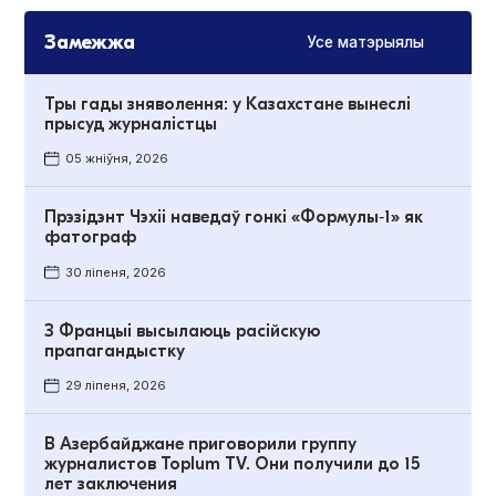
Замежжа
Усе матэрыялы
Тры гады зняволення: у Казахстане вынеслі
прысуд журналістцы
05 жніўня, 2026
Прэзідэнт Чэхіі наведаў гонкі «Формулы‑1» як
фатограф
30 ліпеня, 2026
З Францыі высылаюць расійскую
прапагандыстку
29 ліпеня, 2026
В Азербайджане приговорили группу
журналистов Toplum TV. Они получили до 15
лет заключения