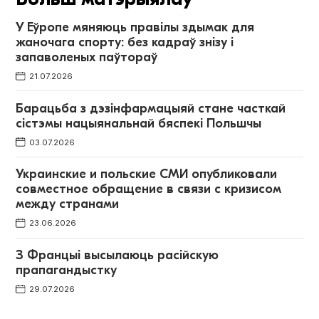
У Еўропе мяняюць правілы здымак для
жаночага спорту: без кадраў знізу і
запаволеных паўтораў
21.07.2026
Барацьба з дэзінфармацыяй стане часткай
сістэмы нацыянальнай бяспекі Польшчы
03.07.2026
Украинские и польские СМИ опубликовали
совместное обращение в связи с кризисом
между странами
23.06.2026
З Францыі высылаюць расійскую
прапагандыстку
29.07.2026