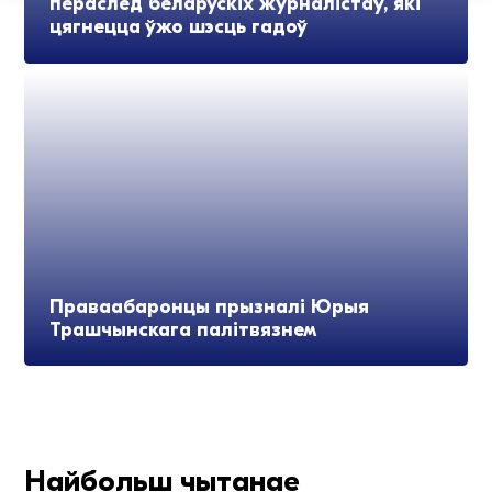
пераслед беларускіх журналістаў, які
цягнецца ўжо шэсць гадоў
Праваабаронцы прызналі Юрыя
Трашчынскага палітвязнем
Найбольш чытанае