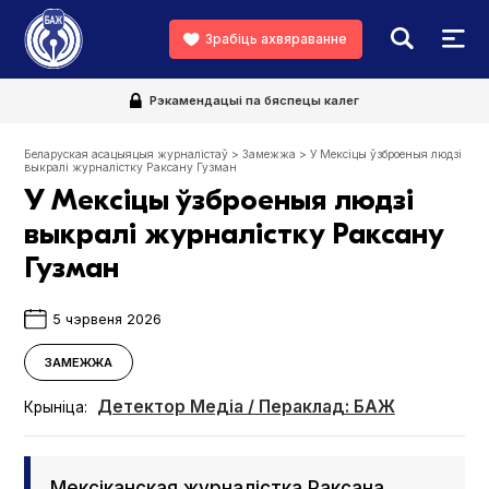
Зрабіць ахвяраванне
Рэкамендацыі па бяспецы калег
Беларуская асацыяцыя журналістаў
>
Замежжа
>
У Мексіцы ўзброеныя людзі
выкралі журналістку Раксану Гузман
У Мексіцы ўзброеныя людзі
выкралі журналістку Раксану
Гузман
5 чэрвеня 2026
ЗАМЕЖЖА
Детектор Медіа / Пераклад: БАЖ
Крыніца:
Мексіканская журналістка Раксана