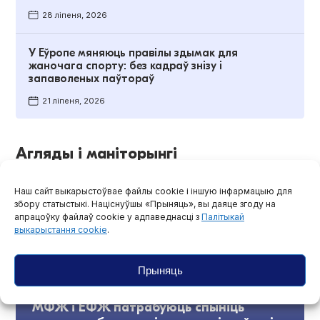
28 ліпеня, 2026
У Еўропе мяняюць правілы здымак для
жаночага спорту: без кадраў знізу і
запаволеных паўтораў
21 ліпеня, 2026
Агляды і маніторынгі
Наш сайт выкарыстоўвае файлы cookie і іншую інфармацыю для
збору статыстыкі. Націснуўшы «Прыняць», вы даяце згоду на
апрацоўку файлаў cookie у адпаведнасці з
Палітыкай
выкарыстання cookie
.
Прыняць
МФЖ і ЕФЖ патрабуюць спыніць