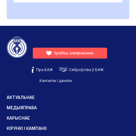
Зрабіць ахвяраванне
Пра БАЖ
Сяброўства ў БАЖ
Кантакты і данаты
АКТУАЛЬНАЕ
МЕДЫЯПРАВА
КАРЫСНАЕ
КІРУНКІ І КАМПАНІІ