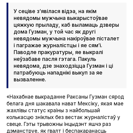
У сеціве з’явілася відэа, на якім
невядомы мужчына выкарыстоўвае
цяжкую прыладу, каб выламаць дзверы
дома Гузман, у той час як другі
невядомы мужчына накіроўвае пісталет
і пагражае журналістцы і яе сям’і.
Паводле пракуратуры, яе выкралі
неўзабаве пасля гэтага. Пакуль
невядома, дзе знаходзіцца Гузман і ці
патрабуюць нападнікі выкуп за яе
вызваленне.
«Нахабнае выкраданне Раксаны Гузман сярод
белага дня шакавала нават Мексіку, якая мае
жахлівы статус краіны з найбольшай
колькасцю зніклых без вестак журналістаў у
свеце. Гэты трывожны інцыдэнт яшчэ раз
дэманструе, як гвалт і беспакаранасць