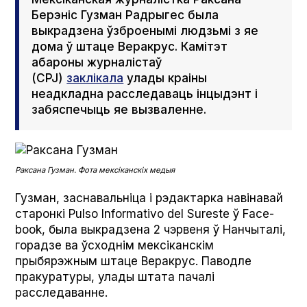
Берэніс Гузман Радрыгес была
выкрадзена ўзброенымі людзьмі з яе
дома ў штаце Веракрус. Камітэт
абароны журналістаў
(CPJ)
заклікала
улады краіны
неадкладна расследаваць інцыдэнт і
забяспечыць яе вызваленне.
Раксана Гузман. Фота мексіканскіх медыя
Гузман, заснавальніца і рэдактарка навінавай
старонкі Pul­so Infor­ma­ti­vo del Sureste ў Face­
book, была выкрадзена 2 чэрвеня ў Нанчыталі,
горадзе ва ўсходнім мексіканскім
прыбярэжным штаце Веракрус. Паводле
пракуратуры, улады штата пачалі
расследаванне.