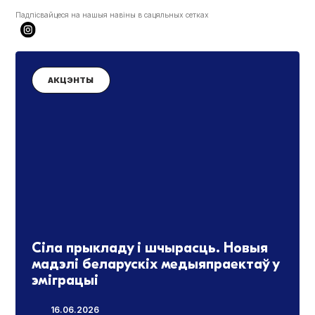
Падпісвайцеся на нашыя навіны в сацяльных сетках
АКЦЭНТЫ
Сіла прыкладу і шчырасць. Новыя
мадэлі беларускіх медыяпраектаў у
эміграцыі
16.06.2026