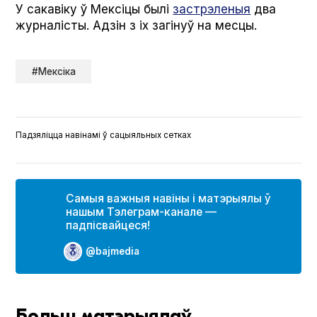
У сакавіку ў Мексіцы былі
застрэленыя
два
журналісты. Адзін з іх загінуў на месцы.
#Мексіка
Падзяліцца навінамі ў сацыяльных сетках
Самыя важныя навіны і матэрыялы ў
нашым Тэлеграм-канале —
падпісвайцеся!
@bajmedia
Больш матэрыялаў