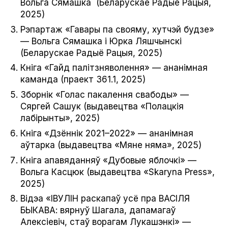
Вольга Сямашка (Беларускае Радыё Рацыя,
2025)
Рэпартаж «Гавары па свояму, хутчэй будзе»
— Вольга Сямашка і Юрка Ляшчынскі
(Беларускае Радыё Рацыя, 2025)
Кніга «Гайд палітзняволення» — ананімная
каманда (праект 361.1, 2025)
Зборнік «Голас пакалення свабоды» —
Сяргей Сашук (выдавецтва «Полацкія
лабірынты», 2025)
Кніга «Дзённік 2021–2022» — ананімная
аўтарка (выдавецтва «Мяне няма», 2025)
Кніга апавяданняў «Дубовые яблочкі» —
Вольга Касцюк (выдавецтва «Skary­na Press»,
2025)
Відэа «ІВУЛІН раскапаў усё пра ВАСІЛЯ
БЫКАВА: вярнуў Шагала, дапамагаў
Алексіевіч, стаў ворагам Лукашэнкі» —