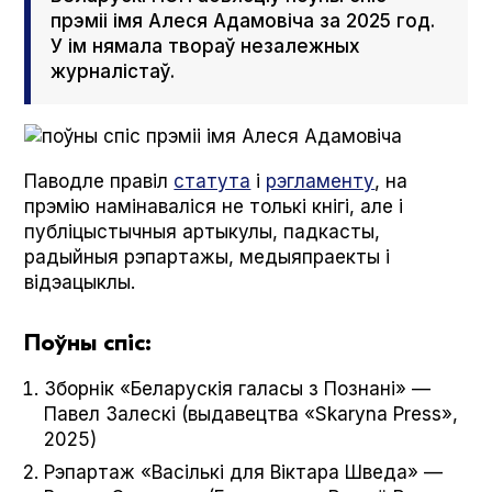
прэміі імя Алеся Адамовіча за 2025 год.
У ім нямала твораў незалежных
журналістаў.
Паводле правіл
статута
і
рэгламенту
, на
прэмію намінаваліся не толькі кнігі, але і
публіцыстычныя артыкулы, падкасты,
радыйныя рэпартажы, медыяпраекты і
відэацыклы.
Поўны спіс:
Зборнік «Беларускія галасы з Познані» —
Павел Залескі (выдавецтва «Skary­na Press»,
2025)
Рэпартаж «Васількі для Віктара Шведа» —