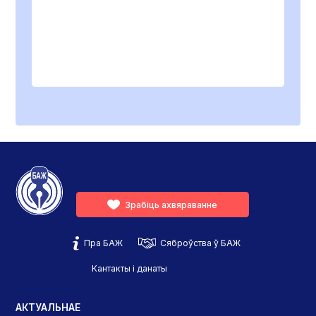
Зрабіць ахвяраванне
Пра БАЖ
Сяброўства ў БАЖ
Кантакты і данаты
АКТУАЛЬНАЕ