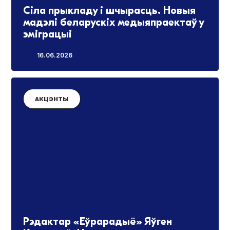
Сіла прыкладу і шчырасць. Новыя
мадэлі беларускіх медыяпраектаў у
эміграцыі
16.06.2026
АКЦЭНТЫ
Рэдактар «Еўрарадыё» Яўген