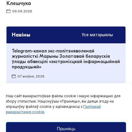
Клешчука
09.06.2026
Навіны
Усе матэрыялы
Telegram-канал экс-палітзняволенай
журналісткі Марыны Золатавай беларускія
ўлады абвесцілі «экстрэмісцкай інфармацыйнай
прадукцыяй»
07 жніўня, 2026
Euronews асудзіў рашэнне Беларусі прызнаць
Наш сайт выкарыстоўвае файлы cookie і іншую інфармацыю для
сайт тэлеканала «экстрэмісцкім»
збору статыстыкі. Націснуўшы «Прыняць», вы даяце згоду на
апрацоўку файлаў cookie у адпаведнасці з
Палітыкай
07 жніўня, 2026
выкарыстання cookie
.
Пракуроры Міншчыны з 2021 года накіравалі ў
суды звыш 1,5 тысяч заяў пра «экстрэмізм» у
Прыняць