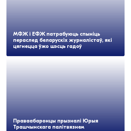
МФЖ і ЕФЖ патрабуюць спыніць
пераслед беларускіх журналістаў, які
цягнецца ўжо шэсць гадоў
Праваабаронцы прызналі Юрыя
Трашчынскага палітвязнем