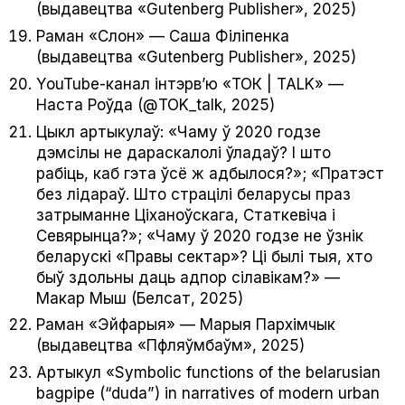
(выдавецтва «Guten­berg Pub­lish­er», 2025)
Раман «Слон» — Саша Філіпенка
(выдавецтва «Guten­berg Pub­lish­er», 2025)
YouTube-канал інтэрв’ю «ТОК | TALK» —
Наста Роўда (@TOK_talk, 2025)
Цыкл артыкулаў: «Чаму ў 2020 годзе
дэмсілы не дараскалолі ўладаў? І што
рабіць, каб гэта ўсё ж адбылося?»; «Пратэст
без лідараў. Што страцілі беларусы праз
затрыманне Ціханоўскага, Статкевіча і
Севярынца?»; «Чаму ў 2020 годзе не ўзнік
беларускі «Правы сектар»? Ці былі тыя, хто
быў здольны даць адпор сілавікам?» —
Макар Мыш (Белсат, 2025)
Раман «Эйфарыя» — Марыя Пархімчык
(выдавецтва «Пфляўмбаўм», 2025)
Артыкул «Sym­bol­ic func­tions of the belaru­sian
bag­pipe (“duda”) in nar­ra­tives of mod­ern urban