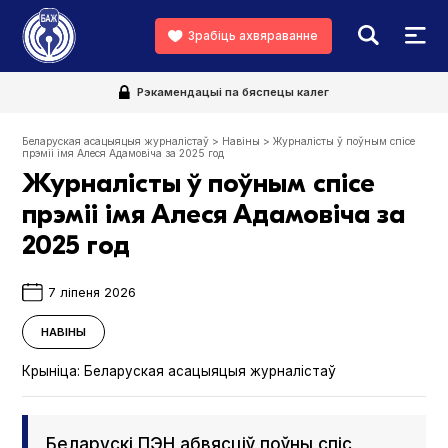
Зрабіць ахвяраванне
Рэкамендацыі па бяспецы калег
Беларуская асацыяцыя журналістаў
>
Навіны
>
Журналісты ў поўным спісе
прэміі імя Алеся Адамовіча за 2025 год
Журналісты ў поўным спісе
прэміі імя Алеся Адамовіча за
2025 год
7 ліпеня 2026
НАВІНЫ
Крыніца:
Беларуская асацыяцыя журналістаў
Беларускі ПЭН абвясціў поўны спіс