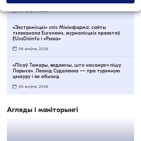
інтэрнэце
06 жніўня, 2026
«Экстрэмісцкі» спіс Мінінфарма: сайты
тэлеканала Euronews, журналісцкіх праектаў
EUvsDisinfo і «Рэзка»
06 жніўня, 2026
«Пісаў Тамары, ведаючы, што насамрэч пішу
Ларысе». Леанід Судаленка — пра турэмную
цэнзуру і яе абыход
06 жніўня, 2026
Агляды і маніторынгі