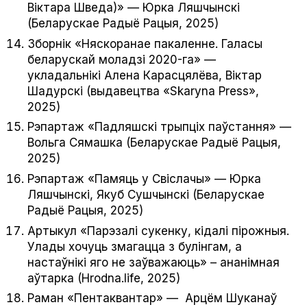
Віктара Шведа)» — Юрка Ляшчынскі
(Беларускае Радыё Рацыя, 2025)
Зборнік «Няскоранае пакаленне. Галасы
беларускай моладзі 2020-га» —
укладальнікі Алена Карасцялёва, Віктар
Шадурскі (выдавецтва «Skary­na Press»,
2025)
Рэпартаж «Падляшскі трыпціх паўстання» —
Вольга Сямашка (Беларускае Радыё Рацыя,
2025)
Рэпартаж «Памяць у Свіслачы» — Юрка
Ляшчынскі, Якуб Сушчынскі (Беларускае
Радыё Рацыя, 2025)
Артыкул «Парэзалі сукенку, кідалі пірожныя.
Улады хочуць змагацца з булінгам, а
настаўнікі яго не заўважаюць» – ананімная
аўтарка (Hrodna.life, 2025)
Раман «Пентаквантар» — Арцём Шуканаў