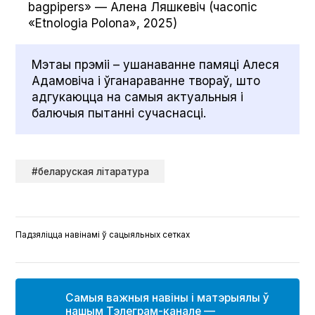
bag­pipers» — Алена Ляшкевіч (часопіс
«Etnolo­gia Polona», 2025)
Мэтаы прэміі – ушанаванне памяці Алеся
Адамовіча і ўганараванне твораў, што
адгукаюцца на самыя актуальныя і
балючыя пытанні сучаснасці.
#беларуская літаратура
Падзяліцца навінамі ў сацыяльных сетках
Самыя важныя навіны і матэрыялы ў
нашым Тэлеграм-канале —