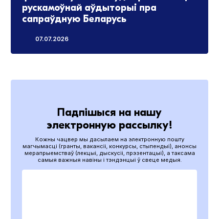
рускамоўнай аўдыторыі пра
сапраўдную Беларусь
07.07.2026
Падпішыся на нашу
электронную рассылку!
Кожны чацвер мы дасылаем на электронную пошту
магчымасці (гранты, вакансіі, конкурсы, стыпендыі), анонсы
мерапрыемстваў (лекцыі, дыскусіі, прэзентацыі), а таксама
самыя важныя навіны і тэндэнцыі ў свеце медыя.