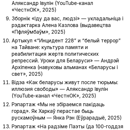
Аляксандр Івулін (YouTube-канал
«ЧестнОК», 2025)
Зборнік «Іду да вас, людзі» — укладальніца і
рэдактарка Алена Казлова (выдавецтва
«Пфляўмбаўм», 2025)
Артыкул «“Инцидент 228” и “белый террор”
на Тайване: культура памяти и
реабилитация жертв политических
репрессий. Уроки для Беларуси» — Андрэй
Архіпенка (навуковы альманах «Беларусы і
свет», 2025)
Відэа «Как беларусы живут после тюрьмы:
иллюзия свободы» — Аляксандр Івулін
(YouTube-канал «ЧестнОК», 2025)
Рэпартаж «Мы не збіраемся пакідаць
горад». Як Харкаў перастае быць
рускамоўным — Янка Рэн (Еўрарадыё, 2025)
Рэпартаж «На радзіме Паэты (да 100-годдзя