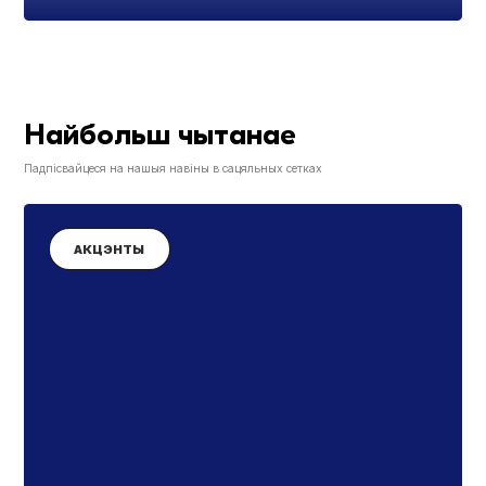
Найбольш чытанае
Падпісвайцеся на нашыя навіны в сацяльных сетках
АКЦЭНТЫ