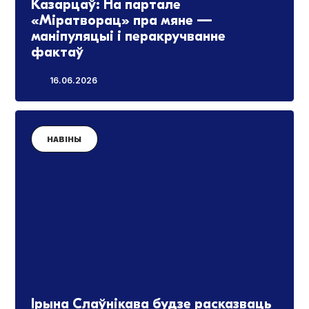
Казарцаў: На партале
«Міратворац» пра мяне —
маніпуляцыі і перакручванне
фактаў
16.06.2026
НАВІНЫ
Ірына Слаўнікава будзе расказваць