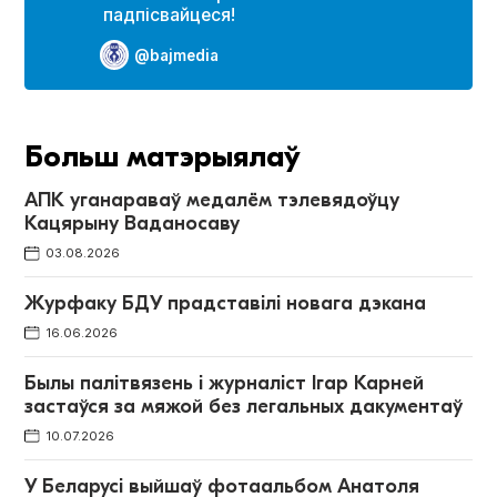
падпісвайцеся!
@bajmedia
Больш матэрыялаў
АПК уганараваў медалём тэлевядоўцу
Кацярыну Ваданосаву
03.08.2026
Журфаку БДУ прадставілі новага дэкана
16.06.2026
Былы палітвязень і журналіст Ігар Карней
застаўся за мяжой без легальных дакументаў
10.07.2026
У Беларусі выйшаў фотаальбом Анатоля