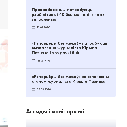
Праваабаронцы патрабуюць
рэабілітацыі 40 былых палітычных
зняволеных
10.07.2026
«Рэпарцёры без межаў» патрабуюць
вызвалення журналіста Кірыла
Пазняка і яго дачкі Яніны
30.06.2026
«Рэпарцёры без межаў» занепакоены
станам журналіста Кірыла Пазняка
26.05.2026
Агляды і маніторынгі