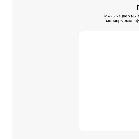
Кожны чацвер мы д
мерапрыемстваў (