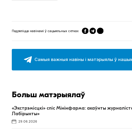
Падзяліцца навінамі ў сацыяльных сетках
Самыя важныя навіны і матэрыялы ў нашым
Больш матэрыялаў
«Экстрэмісцкі» спіс Мінінфарма: акаўнты журналіст
Лабiрынты»
29.06.2026