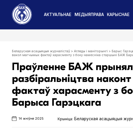
АКТУАЛЬНАЕ
МЕДЫЯПРАВА
КАРЫСНАЕ
Беларуская асацыяцыя журналістаў
>
Агляды і маніторынгі
>
Барыс Гарэц
вакол магчымых фактаў харасменту з боку намесніка старшыні БАЖ Бар
Праўленне БАЖ прынял
разбіральніцтва наконт
фактаў харасменту з б
Барыса Гарэцкага
Беларуская асацыяцыя журн
Крыніца:
14 жніўня 2025