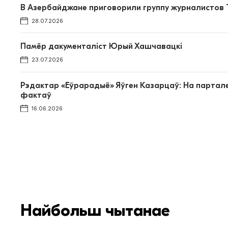
В Азербайджане приговорили группу журналистов T
28.07.2026
Памёр дакументаліст Юрый Хашчавацкі
23.07.2026
Рэдактар «Еўрарадыё» Яўген Казарцаў: На партале
фактаў
16.06.2026
Найбольш чытанае