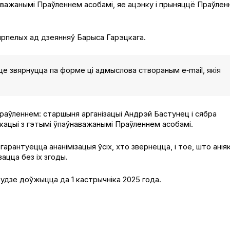
аважанымі Праўленнем асобамі, яе ацэнку і прыняццё Праўле
рпелых ад дзеянняў Барыса Гарэцкага.
це звярнуцца па форме ці адмыслова створаным e‑mail, якія
аўленнем: старшыня арганізацыі Андрэй Бастунец і сябра
ікацыі з гэтымі ўпаўнаважанымі Праўленнем асобамі.
арантуецца ананімізацыя ўсіх, хто звернецца, і тое, што аніяк
ацца без іх згоды.
удзе доўжыцца да 1 кастрычніка 2025 года.