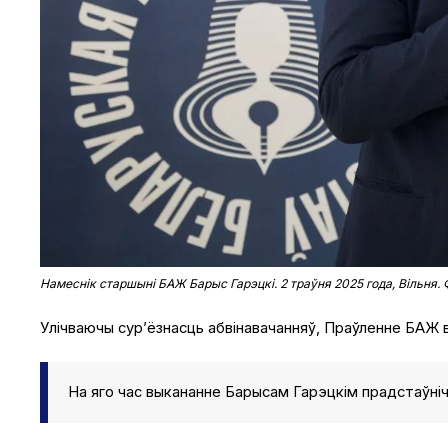
Намеснік старшыні БАЖ Барыс Гарэцкі. 2 траўня 2025 года, Вільня.
Улічваючы сур’ёзнасць абвінавачанняў, Праўленне БАЖ 
На яго час выкананне Барысам Гарэцкім прадстаўні