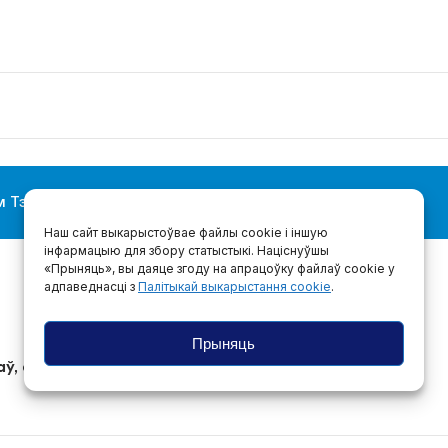
 Тэлеграм-канале — падпісвайцеся!
@bajmedia
Наш сайт выкарыстоўвае файлы cookie і іншую
інфармацыю для збору статыстыкі. Націснуўшы
«Прыняць», вы даяце згоду на апрацоўку файлаў cookie у
адпаведнасці з
Палітыкай выкарыстання cookie
.
Прыняць
аў, стыкерпакі медыяпраектаў, Instagram «Полацкiя