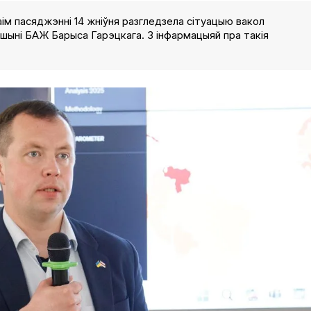
ім пасяджэнні 14 жніўня разгледзела сітуацыю вакол
шыні БАЖ Барыса Гарэцкага. З інфармацыяй пра такія