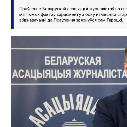
Праўленне Беларускай асацыяцыі журналістаў на сва
магчымых фактаў харасменту з боку намесніка стар
абвінавачанні да Праўлення звярнуўся сам Гарэцкі.