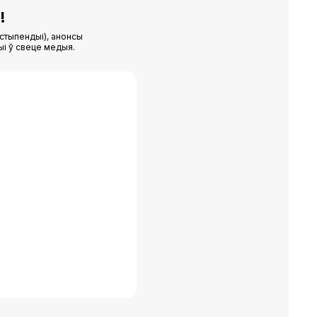
!
стыпендыі), анонсы
ыі ў свеце медыя.