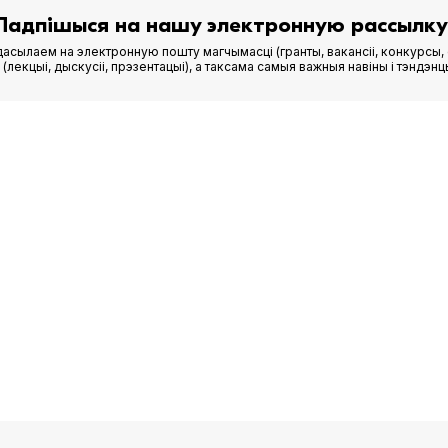
Падпішыся на нашу электронную рассылку
асылаем на электронную пошту магчымасці (гранты, вакансіі, конкурсы, 
лекцыі, дыскусіі, прэзентацыі), а таксама самыя важныя навіны і тэндэнц