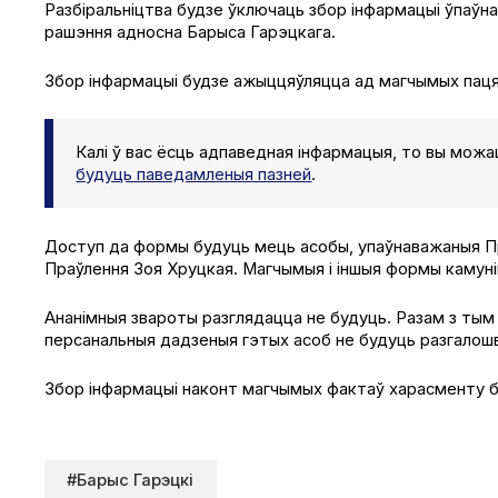
Разбіральніцтва будзе ўключаць збор інфармацыі ўпаўн
рашэння адносна Барыса Гарэцкага.
Збор інфармацыі будзе ажыццяўляцца ад магчымых паця
Калі ў вас ёсць адпаведная інфармацыя, то вы можа
будуць паведамленыя пазней
.
Доступ да формы будуць мець асобы, упаўнаважаныя Пр
Праўлення Зоя Хруцкая. Магчымыя і іншыя формы камун
Ананімныя звароты разглядацца не будуць. Разам з тым г
персанальныя дадзеныя гэтых асоб не будуць разгалошв
Збор інфармацыі наконт магчымых фактаў харасменту б
#Барыс Гарэцкі