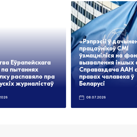
«Рэпрэсіі ў дачыне
працаўнікоў СМІ
ўзмацніліся на фо
тва Еўрапейскага
вызвалення іншых 
 па пытаннях
Справаздача ААН 
лку распавяло пра
правах чалавека ў
ускіх журналістаў
Беларусі
2026
08.07.2026