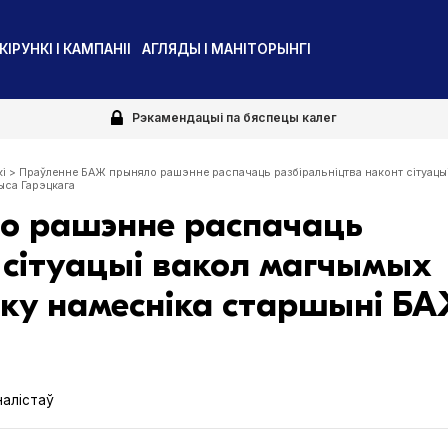
КІРУНКІ І КАМПАНІІ
АГЛЯДЫ І МАНІТОРЫНГІ
Рэкамендацыі па бяспецы калег
кі
>
Праўленне БАЖ прыняло рашэнне распачаць разбіральніцтва наконт сітуацы
ыса Гарэцкага
о рашэнне распачаць
 сітуацыі вакол магчымых
оку намесніка старшыні Б
алістаў