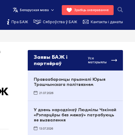
Беларуская мова
Зрабіць ахвяраванне
Пра БАЖ
Сяброўства ў БАЖ
Кантакты і данаты
і
Заявы БАЖ і
Усе
партнёраў
матэрыялы
Праваабаронцы прызналі Юрыя
Трашчынскага палітвязнем
АЖ
21.07.2026
У дзень народзінаў Людмілы Чэкінай
«Рэпарцёры без межаў» патрабуюць
яе вызвалення
13.07.2026