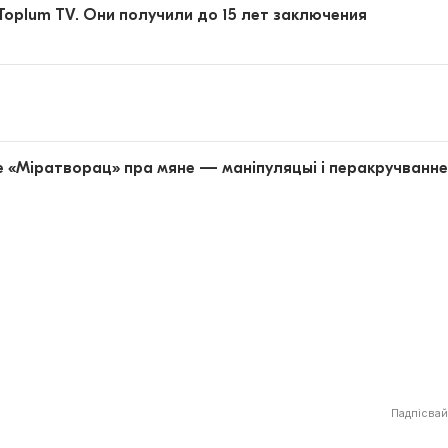
oplum TV. Они получили до 15 лет заключения
 «Міратворац» пра мяне — маніпуляцыі і перакручванн
Падпісвай