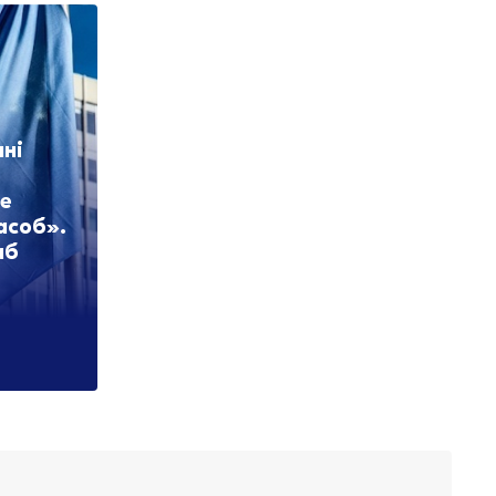
нні
не
асоб».
аб