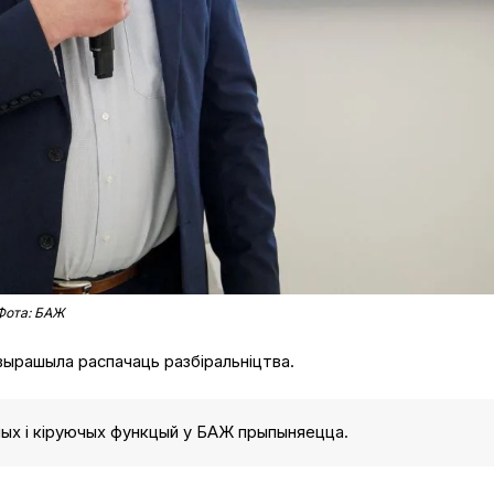
 Фота: БАЖ
вырашыла распачаць разбіральніцтва.
чых і кіруючых функцый у БАЖ прыпыняецца.