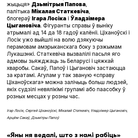
жыцьця»
Дзьмітрыя Папова
,
палітыка
Мікалая Статкевіча
,
блогераў
Ігара Лосіка
і
Ўладзімера
Цыгановіча
. Фігуранты справы ў выніку
атрымалі ад 14 да 18 гадоў калёніі. Ціханоўскі і
Лосік ужо выйшлі на волю дзякуючы
перамовам амэрыканскага боку з рэжымам
Лукашэнкі. Статкевіча вызвалілі пасьля яго
адмовы зьяжджаць зь Беларусі і цяжкай
хваробы. Сакаў, Папоў і Цыгановіч застаюцца
за кратамі. Агулам у так званую «справу
Ціханоўскага» можна залічыць больш людзей,
якіх судзілі невялікімі групамі або паасобку ў
розных месцах у розны час.
Ігар Лосік, Сяргей Ціханоўскі, Мікалай Статкевіч, Уладзімер Цыгановіч,
Арцём Сакаў, Дзьмітры Папоў
«Яны ня ведалі, што з намі рабіць»