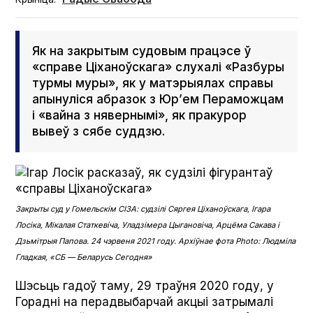
Як на закрытым судовым працэсе ў
«справе Ціханоўскага» слухалі «Разбуры
турмы муры», як у матэрыялах справы
апынуліся абразок з Юр’ем Пераможцам
і «вайна з нявернымі», як пракурор
вывеў з сябе суддзю.
Закрыты суд у Гомельскім СІЗА: судзілі Сяргея Ціханоўскага, Ігара
Лосіка, Мікалая Статкевіча, Уладзімера Цыгановіча, Арцёма Сакава і
Дзьмітрыя Папова. 24 чэрвеня 2021 году. Архіўнае фота Pho­to: Людміла
Гладкая, «СБ — Беларусь Сегодня»
Шэсьць гадоў таму, 29 траўня 2020 году, у
Горадні на перадвыбарчай акцыі затрымалі