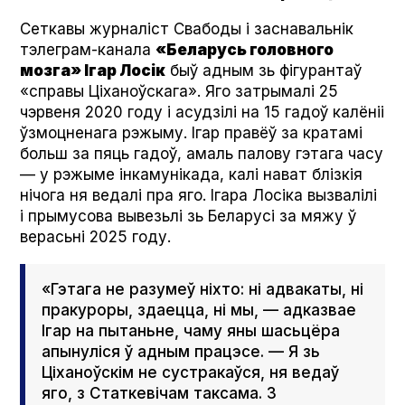
Сеткавы журналіст Свабоды і заснавальнік
тэлеграм-канала
«Беларусь головного
мозга» Ігар Лосік
быў адным зь фігурантаў
«справы Ціханоўскага». Яго затрымалі 25
чэрвеня 2020 году і асудзілі на 15 гадоў калёніі
ўзмоцненага рэжыму. Ігар правёў за кратамі
больш за пяць гадоў, амаль палову гэтага часу
— у рэжыме інкамунікада, калі нават блізкія
нічога ня ведалі пра яго. Ігара Лосіка вызвалілі
і прымусова вывезьлі зь Беларусі за мяжу ў
верасьні 2025 году.
«Гэтага не разумеў ніхто: ні адвакаты, ні
пракуроры, здаецца, ні мы, — адказвае
Ігар на пытаньне, чаму яны шасьцёра
апынуліся ў адным працэсе. — Я зь
Ціханоўскім не сустракаўся, ня ведаў
яго, з Статкевічам таксама. З