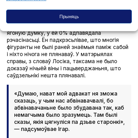
экспэртызаў, усё гэта ёсьць. Хоць там
нічога не было», — успамінае журналіст.
Прыняць
Ігар Лосік называе справу абсурднай. На
ягоную думку, у ёй 0% адпавядала
рэчасінасьці. Ён падкрэсьлівае, што многія
фігуранты не былі раней знаёмыя паміж сабой
і ніхто нічога не плянаваў. У матэрыялах
справы, з словаў Лосіка, таксама не было
доказаў нічыёй віны і пацьверджаньня, што
саўдзельнікі нешта плянавалі.
«Думаю, нават мой адвакат ня зможа
сказаць, у чым нас абвінавачвалі, бо
абвінавачаньне было збудавана так, каб
немагчыма было зразумець. Там былі
сказы, якія цягнуліся па дзьве старонкі»,
— падсумоўвае Ігар.