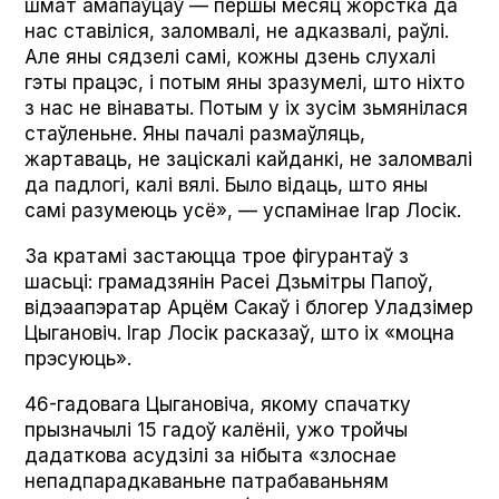
шмат амапаўцаў — першы месяц жорстка да
нас ставіліся, заломвалі, не адказвалі, раўлі.
Але яны сядзелі самі, кожны дзень слухалі
гэты працэс, і потым яны зразумелі, што ніхто
з нас не вінаваты. Потым у іх зусім зьмянілася
стаўленьне. Яны пачалі размаўляць,
жартаваць, не заціскалі кайданкі, не заломвалі
да падлогі, калі вялі. Было відаць, што яны
самі разумеюць усё», — успамінае Ігар Лосік.
За кратамі застаюцца трое фігурантаў з
шасьці: грамадзянін Расеі Дзьмітры Папоў,
відэаапэратар Арцём Сакаў і блогер Уладзімер
Цыгановіч. Ігар Лосік расказаў, што іх «моцна
прэсуюць».
46-гадовага Цыгановіча, якому спачатку
прызначылі 15 гадоў калёніі, ужо тройчы
дадаткова асудзілі за нібыта «злоснае
непадпарадкаваньне патрабаваньням