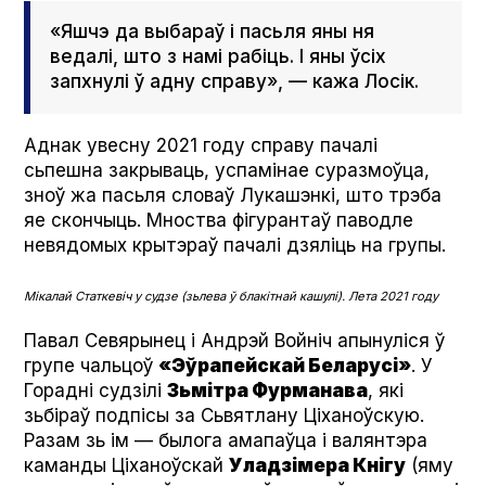
«Яшчэ да выбараў і пасьля яны ня
ведалі, што з намі рабіць. І яны ўсіх
запхнулі ў адну справу», — кажа Лосік.
Аднак увесну 2021 году справу пачалі
сьпешна закрываць, успамінае суразмоўца,
зноў жа пасьля словаў Лукашэнкі, што трэба
яе скончыць. Мноства фігурантаў паводле
невядомых крытэраў пачалі дзяліць на групы.
Мікалай Статкевіч у судзе (зьлева ў блакітнай кашулі). Лета 2021 году
Павал Севярынец і Андрэй Войніч апынуліся ў
групе чальцоў
«Эўрапейскай Беларусі»
. У
Горадні судзілі
Зьмітра Фурманава
, які
зьбіраў подпісы за Сьвятлану Ціханоўскую.
Разам зь ім — былога амапаўца і валянтэра
каманды Ціханоўскай
Уладзімера Кнігу
(яму