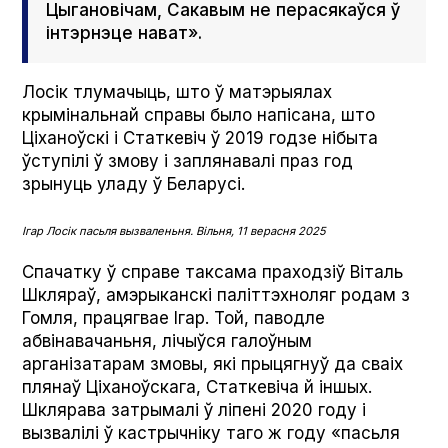
Цыгановічам, Сакавым не перасякаўся ў
інтэрнэце нават».
Лосік тлумачыць, што ў матэрыялах
крымінальнай справы было напісана, што
Ціханоўскі і Статкевіч ў 2019 годзе нібыта
ўступілі ў змову і заплянавалі праз год
зрынуць уладу ў Беларусі.
Ігар Лосік пасьля вызваленьня. Вільня, 11 верасня 2025
Спачатку ў справе таксама праходзіў Віталь
Шкляраў, амэрыканскі паліттэхноляг родам з
Гомля, працягвае Ігар. Той, паводле
абвінавачаньня, лічыўся галоўным
арганізатарам змовы, які прыцягнуў да сваіх
плянаў Ціханоўскага, Статкевіча й іншых.
Шклярава затрымалі ў ліпені 2020 году і
вызвалілі ў кастрычніку таго ж году «пасьля