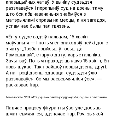
апазыцыйных чатаў. У выніку судзьдзя
раззлаваўся і перапыніў суд на дзень, таму
што бок абвінавачаньня знаёміўся з
матэрыяламі справы на месцы, а ня загадзя,
успамінае былы палітвязень.
«Ён у судзе вадзіў пальцам, 15 хвілін
маўчаньня — і потым ён знаходзіў нейкі допіс
з чату: „Трэба прыйсьці ў госьці да
Ярмошынай“, старую дату, карыстальніка.
Зачытваў. Потым праходзіць яшчэ 15 хвілін, ён
новы шукае. Так прайшоў першы дзень, другі.
А на трэці дзень, здаецца, судзьдзя ўжо
раззлаваўся, бо мы расьсьмяяліся ўсе», —
расказвае Ігар.
Гомельскае СІЗА № 3 ў дзень пачатку суду над блогерамі і палітыкамі
Падчас працэсу фігуранты ўвогуле досыць
шмат сьмяяліся, адзначае Ігар. Рэч, зь якой