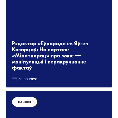
Рэдактар «Еўрарадыё» Яўген
Казарцаў: На партале
«Міратворац» пра мяне —
маніпуляцыі і перакручванне
фактаў
16.06.2026
НАВІНЫ