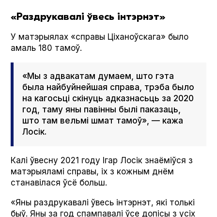
«Раздрукавалі ўвесь інтэрнэт»
У матэрыялах «справы Ціханоўскага» было
амаль 180 тамоў.
«Мы з адвакатам думаем, што гэта
была найбуйнейшая справа, трэба было
на кагосьці скінуць адказнасьць за 2020
год, таму яны павінны былі паказаць,
што там вельмі шмат тамоў», — кажа
Лосік.
Калі ўвесну 2021 году Ігар Лосік знаёміўся з
матэрыяламі справы, іх з кожным днём
станавілася ўсё больш.
«Яны раздрукавалі ўвесь інтэрнэт, які толькі
быў. Яны за год спампавалі ўсе допісы з усіх