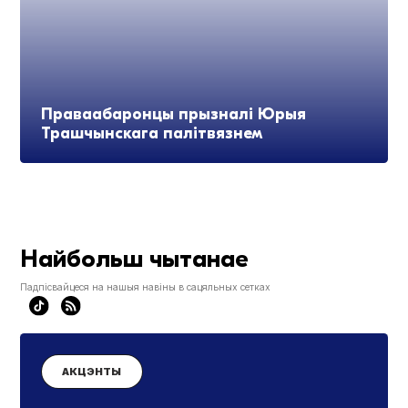
Праваабаронцы прызналі Юрыя
Трашчынскага палітвязнем
Найбольш чытанае
Падпісвайцеся на нашыя навіны в сацяльных сетках
АКЦЭНТЫ