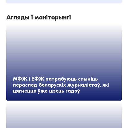
Агляды і маніторынгі
МФЖ і ЕФЖ патрабуюць спыніць
пераслед беларускіх журналістаў, які
цягнецца ўжо шэсць гадоў