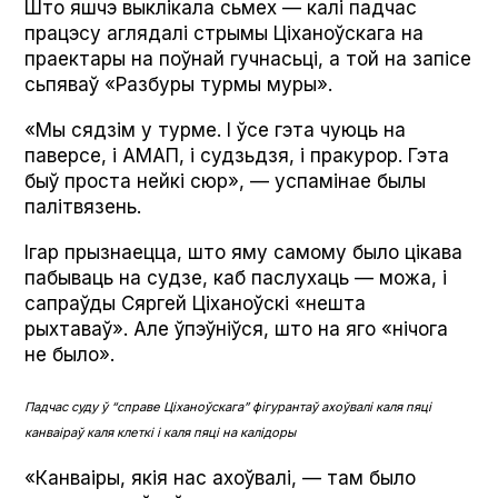
Што яшчэ выклікала сьмех — калі падчас
працэсу аглядалі стрымы Ціханоўскага на
праектары на поўнай гучнасьці, а той на запісе
сьпяваў «Разбуры турмы муры».
«Мы сядзім у турме. І ўсе гэта чуюць на
паверсе, і АМАП, і судзьдзя, і пракурор. Гэта
быў проста нейкі сюр», — успамінае былы
палітвязень.
Ігар прызнаецца, што яму самому было цікава
пабываць на судзе, каб паслухаць — можа, і
сапраўды Сяргей Ціханоўскі «нешта
рыхтаваў». Але ўпэўніўся, што на яго «нічога
не было».
Падчас суду ў “справе Ціханоўскага” фігурантаў ахоўвалі каля пяці
канваіраў каля клеткі і каля пяці на калідоры
«Канваіры, якія нас ахоўвалі, — там было