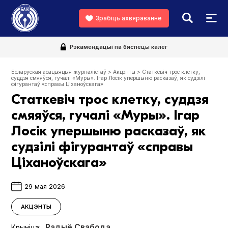
Зрабіць ахвяраванне
Рэкамендацыі па бяспецы калег
Беларуская асацыяцыя журналістаў
>
Акцэнты
>
Статкевіч трос клетку,
суддзя смяяўся, гучалі «Муры». Ігар Лосік упершыню расказаў, як судзілі
фігурантаў «справы Ціханоўскага»
Статкевіч трос клетку, суддзя
смяяўся, гучалі «Муры». Ігар
Лосік упершыню расказаў, як
судзілі фігурантаў «справы
Ціханоўскага»
29 мая 2026
АКЦЭНТЫ
Радыё Свабода
Крыніца: