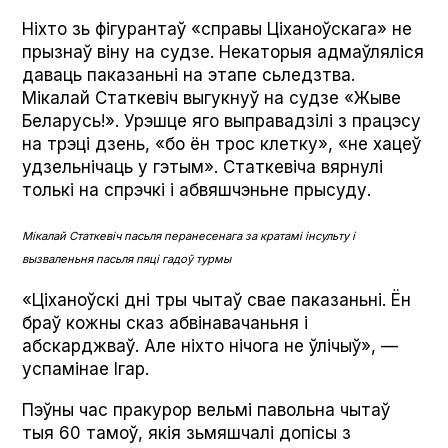
Ніхто зь фігурантаў «справы Ціханоўскага» не
прызнаў віну на судзе. Некаторыя адмаўляліся
даваць паказаньні на этапе сьледзтва.
Мікалай Статкевіч выгукнуў на судзе «Жыве
Беларусь!». Урэшце яго выправадзілі з працэсу
на трэці дзень, «бо ён трос клетку», «не хацеў
удзельнічаць у гэтым». Статкевіча вярнулі
толькі на спрэчкі і абвяшчэньне прысуду.
Мікалай Статкевіч пасьля перанесенага за кратамі інсульту і
вызваленьня пасьля пяці гадоў турмы
«Ціханоўскі дні тры чытаў свае паказаньні. Ён
браў кожны сказ абвінавачаньня і
абскарджваў. Але ніхто нічога не ўлічыў», —
успамінае Ігар.
Пэўны час пракурор вельмі павольна чытаў
тыя 60 тамоў, якія зьмяшчалі допісы з