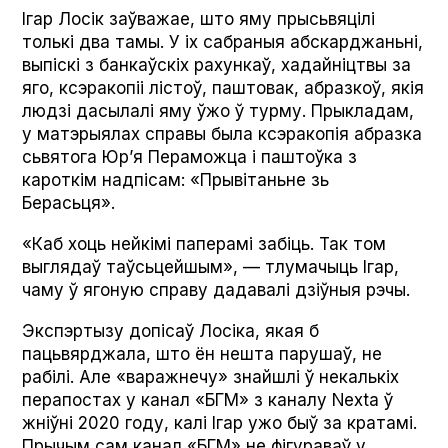
Ігар Лосік заўважае, што яму прысьвяцілі
толькі два тамы. У іх сабраныя абскарджаньні,
выпіскі з банкаўскіх рахункаў, хадайніцтвы за
яго, ксэракопіі лістоў, паштовак, абразкоў, якія
людзі дасылалі яму ўжо ў турму. Прыкладам,
у матэрыялах справы была ксэракопія абразка
сьвятога Юр’я Пераможца і паштоўка з
кароткім надпісам: «Прывітаньне зь
Берасьця».
«Каб хоць нейкімі паперамі забіць. Так том
выглядаў таўсьцейшым», — тлумачыць Ігар,
чаму ў ягоную справу дадавалі дзіўныя рэчы.
Экспэртызу допісаў Лосіка, якая б
пацьвярджала, што ён нешта парушаў, не
рабілі. Але «варажнечу» знайшлі ў некалькіх
перапостах у канал «БГМ» з каналу Nex­ta ў
жніўні 2020 году, калі Ігар ужо быў за кратамі.
Прычым сам канал «БГМ» не фігураваў у