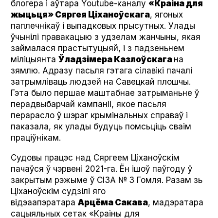
блогера і аўтара Youtube-каналу
«Краіна для
жыцьця» Сяргея Ціханоўскага
, ягоных
паплечнікаў і выпадковых прысутных. Улады
ўчынілі правакацыю з удзелам жанчыны, якая
займалася прастытуцыяй, і з падзеньнем
міліцыянта
Ўладзімера Казлоўскага
на
зямлю. Адразу пасьля гэтага сілавікі пачалі
затрымліваць людзей на Савецкай плошчы.
Гэта было першае маштабнае затрыманьне ў
перадвыбарчай кампаніі, якое пасьля
перарасло ў шэраг крымінальных справаў і
паказала, як улады будуць помсьціць сваім
праціўнікам.
Судовы працэс над Сяргеем Ціханоўскім
пачаўся ў чэрвені 2021-га. Ён ішоў паўгоду ў
закрытым рэжыме ў СІЗА № 3 Гомля. Разам зь
Ціханоўскім судзілі яго
відэаапэратара
Арцёма Сакава
, мадэратара
сацыяльных сетак «Краіны для