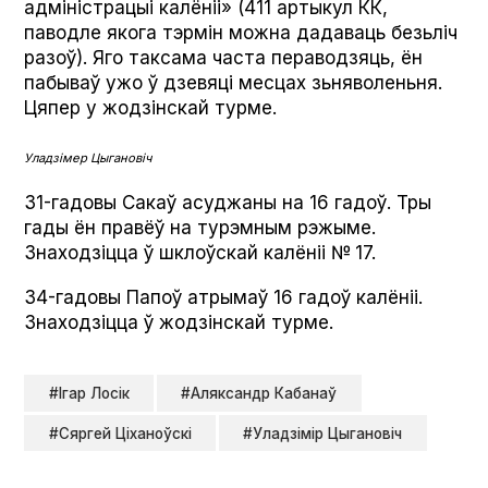
адміністрацыі калёніі» (411 артыкул КК,
паводле якога тэрмін можна дадаваць безьліч
разоў). Яго таксама часта пераводзяць, ён
пабываў ужо ў дзевяці месцах зьняволеньня.
Цяпер у жодзінскай турме.
Уладзімер Цыгановіч
31-гадовы Сакаў асуджаны на 16 гадоў. Тры
гады ён правёў на турэмным рэжыме.
Знаходзіцца ў шклоўскай калёніі № 17.
34-гадовы Папоў атрымаў 16 гадоў калёніі.
Знаходзіцца ў жодзінскай турме.
#Ігар Лосік
#Аляксандр Кабанаў
#Сяргей Ціханоўскі
#Уладзімір Цыгановіч