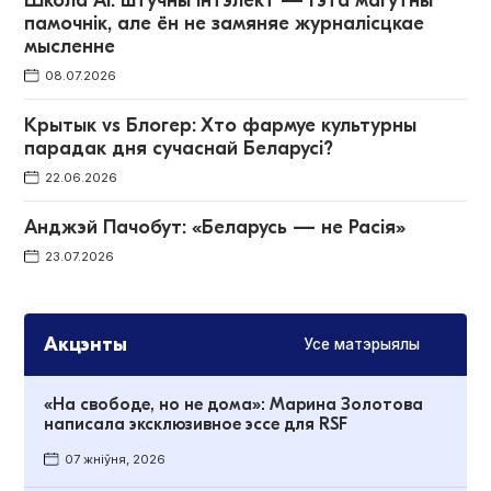
Школа AI: штучны інтэлект — гэта магутны
памочнік, але ён не замяняе журналісцкае
мысленне
08.07.2026
Крытык vs Блогер: Хто фармуе культурны
парадак дня сучаснай Беларусі?
22.06.2026
Анджэй Пачобут: «Беларусь — не Расія»
23.07.2026
Акцэнты
Усе матэрыялы
«На свободе, но не дома»: Марина Золотова
написала эксклюзивное эссе для RSF
07 жніўня, 2026