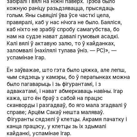
забіралі і вялі на ніжні паверх. Трэба было
кожную раніцу разьдзявацца, прысядаць
голым. Яны сьвяцілі ўва ўсе часткі цела,
правяралі, каб у нас нічога не было. Баяліся,
каб ніхто не зрабіў спробу самагубства, бо
нам на судзе нават давалі гумовыя асадкі.
Калі вялі ў актавую залю, то ў кайданках,
заломвалі (нахілялі тулава ўніз. — РС)», —
успамінае Ігар.
Ён заўважае, што гэта было цяжка, але лепш,
чым сядзець у камэры, бо ў перапынках можна
было пагаварыць і зь фігурантамі, і з
адвакатамі, і нават абмеркаваць навіны. Ігар
кажа, што ён браў з сабой на працэс
сканворды і разгадваў, бо яго мала згадвалі ў
справе; Арцём Сакаў нешта маляваў.
Фігуранты сядзелі ў клетцы. Акрамя пачатку і
канца працэсу, у клетцы зь іх здымалі
кайданкі, успамінае Ігар.