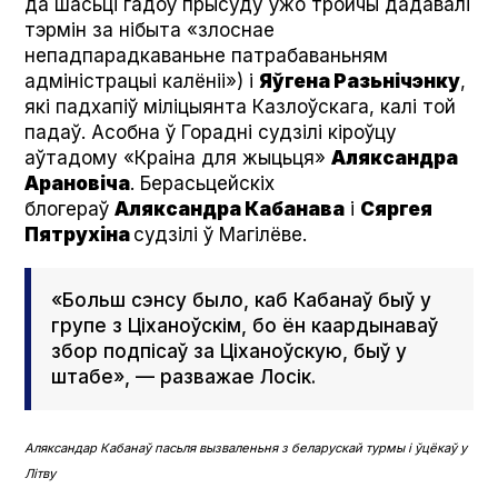
да шасьці гадоў прысуду ўжо тройчы дадавалі
тэрмін за нібыта «злоснае
непадпарадкаваньне патрабаваньням
адміністрацыі калёніі») і
Яўгена Разьнічэнку
,
які падхапіў міліцыянта Казлоўскага, калі той
падаў. Асобна ў Горадні судзілі кіроўцу
аўтадому «Краіна для жыцьця»
Аляксандра
Арановіча
. Берасьцейскіх
блогераў
Аляксандра Кабанава
і
Сяргея
Пятрухіна
судзілі ў Магілёве.
«Больш сэнсу было, каб Кабанаў быў у
групе з Ціханоўскім, бо ён каардынаваў
збор подпісаў за Ціханоўскую, быў у
штабе», — разважае Лосік.
Аляксандар Кабанаў пасьля вызваленьня з беларускай турмы і ўцёкаў у
Літву