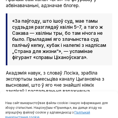
абвінавачаньні, адзначае блогер.
«За паўгоду, што ішоў суд, мае тамы
судзьдзя разглядаў хвілін 5–7, а таго ж
Сакава — хвіліны тры, бо там нічога не
было. Прыладамі яго злачынства суд
палічыў кепку, кубак і налепкі з надпісам
„Страна для жизни“», — успамінае
фігурант «справы Ціханоўскага».
Акадэмія навук, з словаў Лосіка, зрабіла
экспэртызы зьмесьціва каналу Цыгановіча з
высновамі, што ў яго «не знайшлі ніякіх
заклікаў і распальваньня варажнечы».
Наш сайт выкарыстоўвае файлы cookie і іншую інфармацыю для
«Калі пракурор падчас спрэчак чытаў
збору статыстыкі. Націснуўшы «Прыняць», вы даяце згоду на
гэта, то сказаў проста, што, паводле
апрацоўку файлаў cookie у адпаведнасці з
Палітыкай
выкарыстання cookie
.