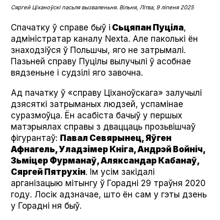
Сяргей Ціханоўскі пасьля вызваленьня. Вільня, Літва, 9 ліпеня 2025
Спачатку ў справе быў і
Сьцяпан Пуціла
,
адміністратар каналу Nex­ta. Але паколькі ён
знаходзіўся ў Польшчы, яго не затрымалі.
Пазьней справу Пуцілы вылучылі ў асобнае
вядзеньне і судзілі яго завочна.
Ад пачатку ў «справу Ціханоўскага» залучылі
дзясяткі затрыманых людзей, успамінае
суразмоўца. Ён асабіста бачыў у першых
матэрыялах справы з дваццаць прозьвішчаў
фігурантаў:
Павал Севярынец, Яўген
Афнагель, Уладзімер Кніга, Андрэй Войніч,
Зьміцер Фурманаў, Аляксандар Кабанаў,
Сяргей Пятрухін
. Ім усім закідалі
арганізацыю мітынгу ў Горадні 29 траўня 2020
году. Лосік адзначае, што ён сам у гэты дзень
у Горадні ня быў.