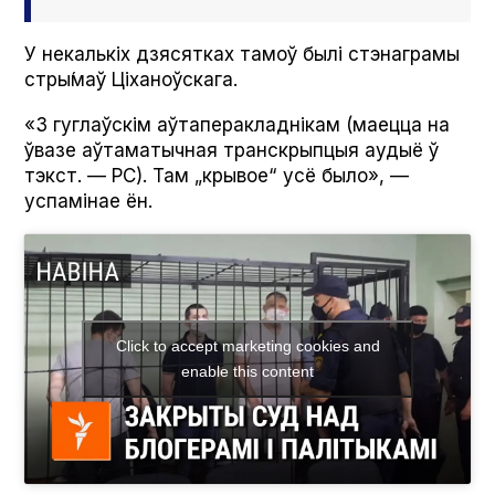
У некалькіх дзясятках тамоў былі стэнаграмы
стры́маў Ціханоўскага.
«З гуглаўскім аўтаперакладнікам (маецца на
ўвазе аўтаматычная транскрыпцыя аудыё ў
тэкст. — РС). Там „крывое“ усё было», —
успамінае ён.
Click to accept marketing cookies and
enable this content