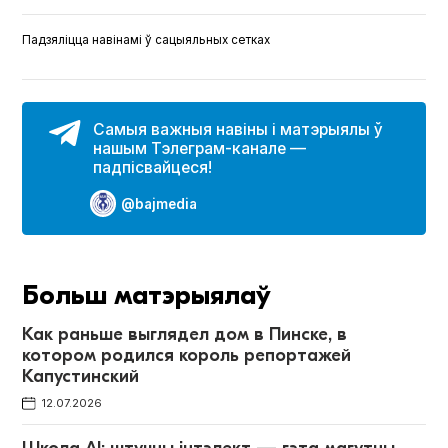
Падзяліцца навінамі ў сацыяльных сетках
Самыя важныя навіны і матэрыялы ў
нашым Тэлеграм-канале —
падпісвайцеся!
@bajmedia
Больш матэрыялаў
Как раньше выглядел дом в Пинске, в
котором родился король репортажей
Капустинский
12.07.2026