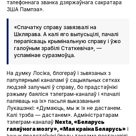
тэлефоннага званка дзяржаўнага сакратара
ЗША Пампэа».
«Спачатку справу завязвалі на
Шклярава. А калі яго выпусьцілі, пачалі
перапісваць крымінальную справу і ўжо
галоўным зрабілі Статкевіча», —
успамінае суразмоўца.
На думку Лосіка, блогераў і зьвязаных з
папулярнымі каналамі ў сацыяльных сетках
людзей залучылі ў справу, бо прадстаўнікі
рэжыму баяліся тэлеграм-каналаў і «пачалі
паляваць на іх» пасьля выказваньня
Лукашэнкі: «Думаюць, мы ж іх не дастанем.
Калі трэба — дастанем». Адміністратарам
тэлеграм-каналаў
Nex­ta, «Беларусь
галаўнога мозгу», «Мая краіна Беларусь»
і
іншых прадстаўнікі ўлады таксама пастанавілі