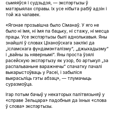
сьмяяўся і судзьдзя, — экспэртызы ў
матэрыялах справы. Іх усе нібыта рабіў адзін і
той жа чалавек.
«Ягонае прозьвішча было Сіманаў. У яго не
было ні імя, ні імя па бацьку, ні стажу, ні месца
працы. Усе экспэртызы былі аднолькавыя. Яны
знайшлі ў словах Ціханоўскага заклікі да
„ісламскага фундамэнталізму“, „джыхадызму“
і „вайны зь нявернымі“. Яны проста ўзялі
расейскую экспэртызу як узор, бо артыкул „за
распальваньне варажнечы“ спачатку пачалі
выкарыстоўваць у Расеі, і забыліся
выкрасьліць гэты абзац», — тлумачыць
суразмоўца.
Ігар потым бачыў у некаторых палітвязьняў у
«справе Зельцара» падобныя да іхных «слова
ў слова» экспэртызы.