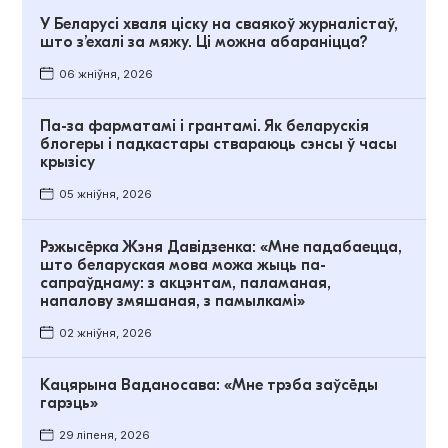
У Беларусі хваля ціску на сваякоў журналістаў,
што з’ехалі за мяжу. Ці можна абараніцца?
06 жніўня, 2026
Па-за фарматамі і грантамі. Як беларускія
блогеры і падкастары ствараюць сэнсы ў часы
крызісу
05 жніўня, 2026
Рэжысёрка Жэня Давідзенка: «Мне падабаецца,
што беларуская мова можа жыць па-
сапраўднаму: з акцэнтам, паламаная,
напалову змяшаная, з памылкамі»
02 жніўня, 2026
Кацярына Ваданосава: «Мне трэба заўсёды
гарэць»
29 ліпеня, 2026