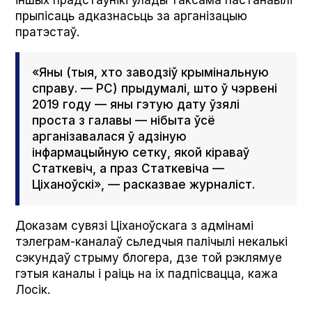
прыпісаць адказнасьць за арганізацыю
пратэстаў.
«Яны (тыя, хто заводзіў крымінальную
справу. — РС) прыдумалі, што ў чэрвені
2019 году — яны гэтую дату ўзялі
проста з галавы — нібыта ўсё
арганізавалася ў адзіную
інфармацыйную сетку, якой кіраваў
Статкевіч, а праз Статкевіча —
Ціханоўскі», — расказвае журналіст.
Доказам сувязі Ціханоўскага з адмінамі
тэлеграм-каналаў сьледчыя палічылі некалькі
сэкундаў стрыму блогера, дзе той рэклямуе
гэтыя каналы і раіць на іх падпісвацца, кажа
Лосік.