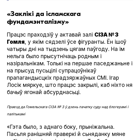
«Заклікі да ісламскага
фундамэнталізму»
Працэс праходзіў у актавай залі
СІЗА № 3
Гомля
, у якім сядзелі ўсе фігуранты. Ён ішоў
чатыры дні на тыдзень цягам паўгоду. На ім
нельга было прысутнічаць родным і
назіральнікам. Толькі на першае паседжаньне і
на прысуд пусьцілі супрацоўнікаў
прапагандысцкіх прадзяржаўных СМІ. Ігар
Лосік мяркуе, што працэс закрылі, каб ніхто ня
бачыў ягонай абсурднасьці.
Праезд да Гомельскага СІЗА № 3 ў дзень пачатку суду над блогерамі і
палітыкамі
«Гэта было, з аднаго боку, прыніжальна.
Пасьля ранішняй праверкі й сьняданку мяне