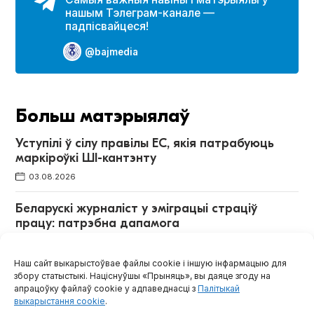
нашым Тэлеграм-канале —
падпісвайцеся!
@bajmedia
Больш матэрыялаў
Уступілі ў сілу правілы ЕС, якія патрабуюць
маркіроўкі ШІ-кантэнту
03.08.2026
Беларускі журналіст у эміграцыі страціў
працу: патрэбна дапамога
10.06.2026
Наш сайт выкарыстоўвае файлы cookie і іншую інфармацыю для
Памерла пісьменніца і журналістка Святлана
збору статыстыкі. Націснуўшы «Прыняць», вы даяце згоду на
Курс
апрацоўку файлаў cookie у адпаведнасці з
Палітыкай
выкарыстання cookie
.
20.07.2026