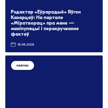
Рэдактар «Еўрарадыё» Яўген
Казарцаў: На партале
«Міратворац» пра мяне —
маніпуляцыі і перакручванне
фактаў
16.06.2026
НАВІНЫ