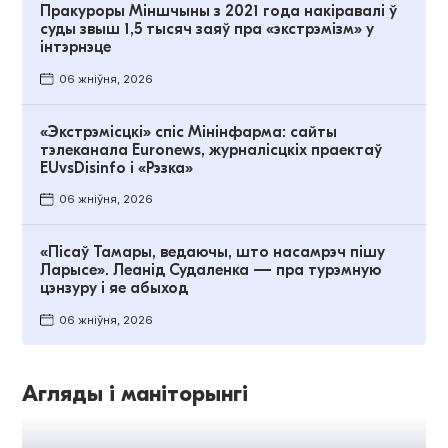
Пракуроры Міншчыны з 2021 года накіравалі ў
суды звыш 1,5 тысяч заяў пра «экстрэмізм» у
інтэрнэце
06 жніўня, 2026
«Экстрэмісцкі» спіс Мінінфарма: сайты
тэлеканала Euronews, журналісцкіх праектаў
EUvsDisinfo і «Рэзка»
06 жніўня, 2026
«Пісаў Тамары, ведаючы, што насамрэч пішу
Ларысе». Леанід Судаленка — пра турэмную
цэнзуру і яе абыход
06 жніўня, 2026
Агляды і маніторынгі