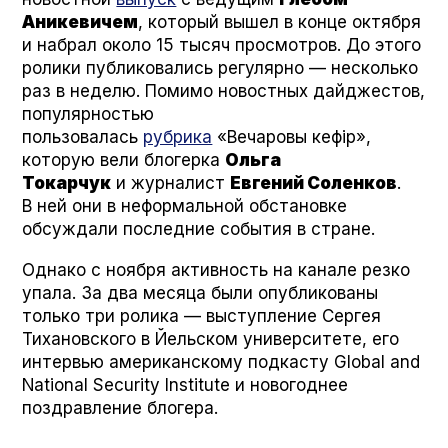
Аникевичем
, который вышел в конце октября
и набрал около 15 тысяч просмотров. До этого
ролики публиковались регулярно — несколько
раз в неделю. Помимо новостных дайджестов,
популярностью
пользовалась
рубрика
«Вечаровы кефір»,
которую вели блогерка
Ольга
Токарчук
и журналист
Евгений Соленков
.
В ней они в неформальной обстановке
обсуждали последние события в стране.
Однако с ноября активность на канале резко
упала. За два месяца были опубликованы
только три ролика — выступление Сергея
Тихановского в Йельском университете, его
интервью американскому подкасту Glob­al and
Nation­al Secu­ri­ty Insti­tute и новогоднее
поздравление блогера.