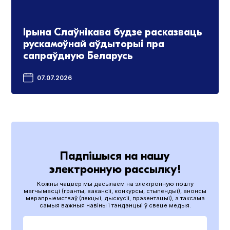
Ірына Слаўнікава будзе расказваць
рускамоўнай аўдыторыі пра
сапраўдную Беларусь
07.07.2026
Падпішыся на нашу
электронную рассылку!
Кожны чацвер мы дасылаем на электронную пошту
магчымасці (гранты, вакансіі, конкурсы, стыпендыі), анонсы
мерапрыемстваў (лекцыі, дыскусіі, прэзентацыі), а таксама
самыя важныя навіны і тэндэнцыі ў свеце медыя.