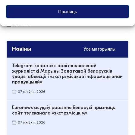
З‑за блакіроўкі дамена t.me перасталі
Прыняць
адкрывацца кароткія спасылкі ў Telegram
14.07.2026
Навіны
Усе матэрыялы
Telegram-канал экс-палітзняволенай
журналісткі Марыны Золатавай беларускія
ўлады абвесцілі «экстрэмісцкай інфармацыйнай
прадукцыяй»
07 жніўня, 2026
Euronews асудзіў рашэнне Беларусі прызнаць
сайт тэлеканала «экстрэмісцкім»
07 жніўня, 2026