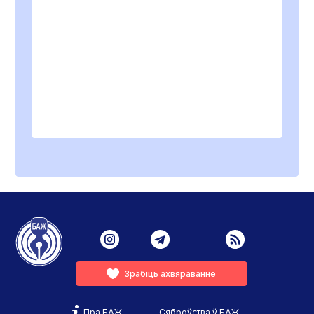
Зрабіць ахвяраванне
Пра БАЖ
Сяброўства ў БАЖ