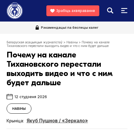
Зрабіць ахвяраванне
Рэкамендацыі па бяспецы калег
Беларуская асацыяцыя журналістаў
>
Навіны
>
Почему на канале
Тихановского перестали выходить видео и что с ним будет дальше
Почему на канале
Тихановского перестали
выходить видео и что с ним
будет дальше
12 студзеня 2026
НАВІНЫ
Якуб Пушнов / «Зеркало»
Крыніца: