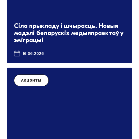
Сіла прыкладу і шчырасць. Новыя
мадэлі беларускіх медыяпраектаў у
эміграцыі
16.06.2026
АКЦЭНТЫ