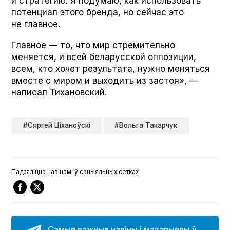
и стратегию. Я подумаю, как использовать
потенциал этого бренда, но сейчас это
не главное.
Главное — то, что мир стремительно
меняется, и всей беларусской оппозиции,
всем, кто хочет результата, нужно меняться
вместе с миром и выходить из застоя», —
написал Тихановский.
#Сяргей Ціханоўскі
#Вольга Такарчук
Падзяліцца навінамі ў сацыяльных сетках
Самыя важныя навіны і матэрыялы ў